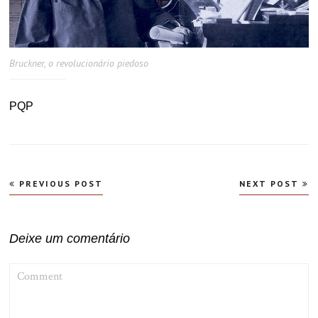
Bruckner, o revolucionário piedoso
PQP
Navegação
PREVIOUS POST
NEXT POST
de
Post
Deixe um comentário
COMMENT