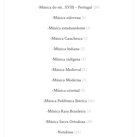
-Música do séc. XVIII – Portugal
(20)
-Música eslovena
(1)
-Música estadunidense
(1)
-Música Gauchesca
(1)
-Música Indiana
(2)
-Música indígena
(8)
-Música Medieval
(8)
-Música Moderna
(3)
-Música oriental
(5)
-Música Polifônica Ibérica
(46)
-Música Rara Brasileira
(3)
-Música Sacra Ortodoxa
(10)
-Natalinas
(45)