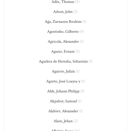
Adès, Thomas
(5)
Adson, John
(2)
Ağa, Zurnazen Ibrahim
(1)
Agostinho, Gilberto
(4)
Agricola, Alexander
(1)
Aguiar, Ernani
(5)
Aguilera de Heredia, Sebastián
(1)
Aguirre, Julián
(1)
Agurto, José Loaysa y
(1)
Ahle, Johann Philipp
(1)
Akpabot, Samuel
(1)
Alabiev, Alexander
(1)
Alain, Jehan
(2)
Albéniz, Isaac
(35)