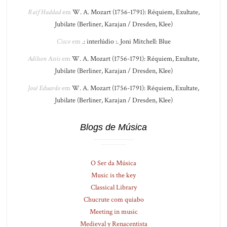
Raif Haddad
em
W. A. Mozart (1756-1791): Réquiem, Exultate,
Jubilate (Berliner, Karajan / Dresden, Klee)
Cisco
em
.: interlúdio :. Joni Mitchell: Blue
Adilson Assis
em
W. A. Mozart (1756-1791): Réquiem, Exultate,
Jubilate (Berliner, Karajan / Dresden, Klee)
José Eduardo
em
W. A. Mozart (1756-1791): Réquiem, Exultate,
Jubilate (Berliner, Karajan / Dresden, Klee)
Blogs de Música
O Ser da Música
Music is the key
Classical Library
Chucrute com quiabo
Meeting in music
Medieval y Renacentista