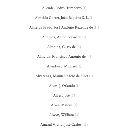
Allende, Pedro Humberto
(1)
Almeida Garret, João Baptista S. L.
(1)
Almeida Prado, José Antônio Rezende de
(11)
Almeida, Antônio José de
(1)
Almeida, Cussy de
(6)
Almeida, Francisco António de
(4)
Altenburg, Michael
(1)
Alvarenga, Manuel Inácio da Silva
(1)
Alves, J. Orlando
(1)
Alves, José
(5)
Alves, Mateus
(1)
Alwyn, William
(2)
Amaral Vieira, José Carlos
(13)