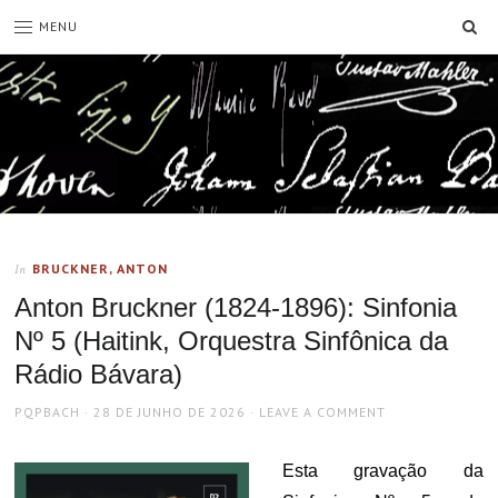
SE
MENU
BRUCKNER, ANTON
In
Anton Bruckner (1824-1896): Sinfonia
Nº 5 (Haitink, Orquestra Sinfônica da
Rádio Bávara)
AUTHOR
POSTED
PQPBACH
28 DE JUNHO DE 2026
LEAVE A COMMENT
ON
Esta gravação da