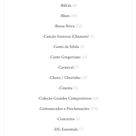
-Bálcãs
(4)
-Blues
(14)
-Bossa Nova
(22)
-Canção francesa (Chanson)
(5)
-Canto da Sibila
(3)
-Canto Gregoriano
(13)
-Carnaval
(7)
-Choro / Chorinho
(21)
-Cinema
(5)
-Coleção Grandes Compositores
(12)
-Comunicados e Proclamações
(174)
-Concertos
(5)
-DG Essentials
(7)