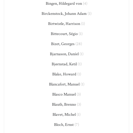
Bingen, Hildegard von
(4)
Birckenstock, Johann Adam
(1)
Birtwistle, Harrison
(1)
Bittecourt, Ségio
(1)
Bizet, Georges
(28)
Bjarnason, Daníel
(1)
Bjørnstad, Ketil
(1)
Blake, Howard
(1)
Blancafort, Manuel
(1)
Blasco Manuel
(3)
Blauth, Brenno
(3)
Blavet, Michel
(1)
Bloch, Ernst
(7)