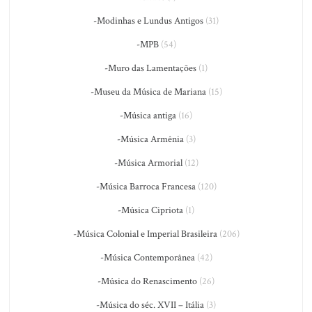
-Modinhas e Lundus Antigos
(31)
-MPB
(54)
-Muro das Lamentações
(1)
-Museu da Música de Mariana
(15)
-Música antiga
(16)
-Música Armênia
(3)
-Música Armorial
(12)
-Música Barroca Francesa
(120)
-Música Cipriota
(1)
-Música Colonial e Imperial Brasileira
(206)
-Música Contemporânea
(42)
-Música do Renascimento
(26)
-Música do séc. XVII – Itália
(3)