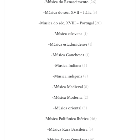
-Música do Renascimento
(26)
-Música do séc. XVII – Itália
(3)
-Música do séc. XVIII – Portugal
(20)
-Música eslovena
(1)
-Música estadunidense
(1)
-Música Gauchesca
(1)
-Música Indiana
(2)
-Música indígena
(8)
-Música Medieval
(8)
-Música Moderna
(2)
-Música oriental
(5)
-Música Polifônica Ibérica
(46)
-Música Rara Brasileira
(3)