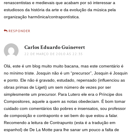
renascentistas e medievais que acabam por só interessar a
estudiosos da história da arte e da evolução da música pela
organização harmônica/contrapontística.
RESPONDER
Carlos Eduardo Guinevert
disse:
22 DE MARÇO DE 2010 ÀS 22:35
Olá, este é um blog muito muito bacana, mas este comentário é
no mínimo triste. Josquin não é um “precursor”, Josquin é Josquin
e ponto. Ele não é gravado, estudado, repensado (influenciou as
obras primas de Ligeti) um sem número de vezes por ser
simplesmente um precursor. Para Lutero ele era o Príncipe dos
Compositores, aquele a quem as notas obedeciam. É bom tomar
cuidado com comentários tão pobres e insensatos, sou professor
de composição e contraponto e sei bem do que estou a falar.
Recomendo a leitura de Contrapunto (esta é a tradução em
espanhol) de De La Motte para lhe sanar um pouco a falta de