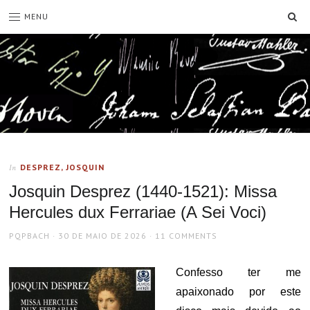
SE
MENU
DESPREZ, JOSQUIN
In
Josquin Desprez (1440-1521): Missa
Hercules dux Ferrariae (A Sei Voci)
AUTHOR
POSTED
PQPBACH
30 DE MAIO DE 2026
11 COMMENTS
ON
Confesso ter me
apaixonado por este