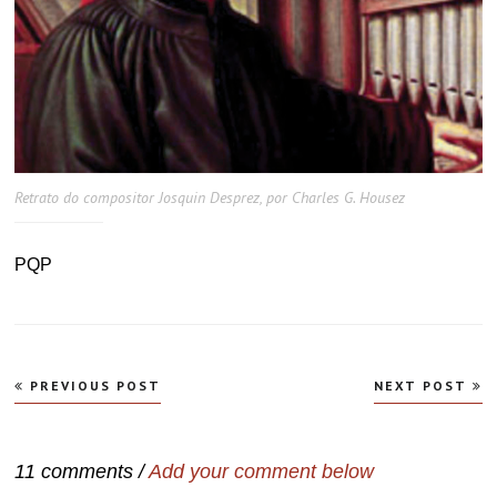
Retrato do compositor Josquin Desprez, por Charles G. Housez
PQP
Navegação
PREVIOUS POST
NEXT POST
de
Post
11 comments /
Add your comment below