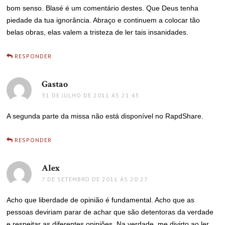
bom senso. Blasé é um comentário destes. Que Deus tenha
piedade da tua ignorância. Abraço e continuem a colocar tão
belas obras, elas valem a tristeza de ler tais insanidades.
RESPONDER
Gastao
disse:
31 DE JULHO DE 2011 ÀS 21:45
A segunda parte da missa não está disponível no RapdShare.
RESPONDER
Alex
disse:
7 DE SETEMBRO DE 2011 ÀS 20:27
Acho que liberdade de opinião é fundamental. Acho que as
pessoas deviriam parar de achar que são detentoras da verdade
e respeitar as diferentes opiniões. Na verdade, me divirto ao ler