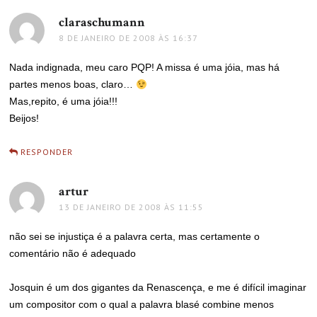
claraschumann
disse:
8 DE JANEIRO DE 2008 ÀS 16:37
Nada indignada, meu caro PQP! A missa é uma jóia, mas há
partes menos boas, claro…
Mas,repito, é uma jóia!!!
Beijos!
RESPONDER
artur
disse:
13 DE JANEIRO DE 2008 ÀS 11:55
não sei se injustiça é a palavra certa, mas certamente o
comentário não é adequado
Josquin é um dos gigantes da Renascença, e me é difícil imaginar
um compositor com o qual a palavra blasé combine menos