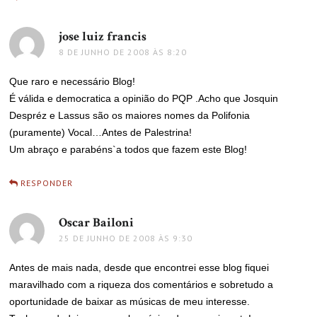
jose luiz francis
disse:
8 DE JUNHO DE 2008 ÀS 8:20
Que raro e necessário Blog!
É válida e democratica a opinião do PQP .Acho que Josquin
Despréz e Lassus são os maiores nomes da Polifonia
(puramente) Vocal…Antes de Palestrina!
Um abraço e parabéns`a todos que fazem este Blog!
RESPONDER
Oscar Bailoni
disse:
25 DE JUNHO DE 2008 ÀS 9:30
Antes de mais nada, desde que encontrei esse blog fiquei
maravilhado com a riqueza dos comentários e sobretudo a
oportunidade de baixar as músicas de meu interesse.