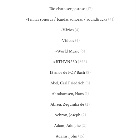
-Tão chato ser gostoso
(17)
-Trilhas sonoras / bandas sonoras / soundtracks
(41)
-Vários
(4)
-Vídeos
(4)
-World Music
(6)
#BTHVN250
(258)
15 anos de PQP Bach
(8)
Abel, Carl Friedrich
(5)
Abrahamsen, Hans
(1)
Abreu, Zequinha de
(2)
Achron, Joseph
(2)
Adam, Adolphe
(2)
Adams, John
(15)