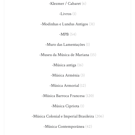
-Klezmer / Cabaret
(6)
-Livros
(1)
-Modinhas e Lundus Antigos
(31)
-MPB
(54)
-Muro das Lamentações
(1)
-Museu da Música de Mariana
(15)
-Música antiga
(16)
-Música Armênia
(3)
-Música Armorial
(12)
-Música Barroca Francesa
(120)
-Música Cipriota
(1)
-Música Colonial e Imperial Brasileira
(206)
-Música Contemporânea
(42)