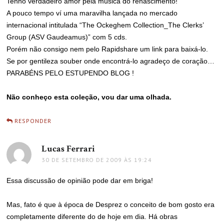
Tenho verdadeiro amor pela música do renascimento!
A pouco tempo ví uma maravilha lançada no mercado
internacional intitulada “The Ockeghem Collection_The Clerks’
Group (ASV Gaudeamus)” com 5 cds.
Porém não consigo nem pelo Rapidshare um link para baixá-lo.
Se por gentileza souber onde encontrá-lo agradeço de coração…
PARABÉNS PELO ESTUPENDO BLOG !
Não conheço esta coleção, vou dar uma olhada.
RESPONDER
Lucas Ferrari
disse:
30 DE SETEMBRO DE 2009 ÀS 19:24
Essa discussão de opinião pode dar em briga!
Mas, fato é que à época de Desprez o conceito de bom gosto era
completamente diferente do de hoje em dia. Há obras