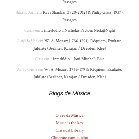
Passages
Adilson Assis
em
Ravi Shankar (1920-2012) & Philip Glass (1937):
Passages
Cássio
em
.: interlúdio :. Nicholas Payton: Nick@Night
Raif Haddad
em
W. A. Mozart (1756-1791): Réquiem, Exultate,
Jubilate (Berliner, Karajan / Dresden, Klee)
Cisco
em
.: interlúdio :. Joni Mitchell: Blue
Adilson Assis
em
W. A. Mozart (1756-1791): Réquiem, Exultate,
Jubilate (Berliner, Karajan / Dresden, Klee)
Blogs de Música
O Ser da Música
Music is the key
Classical Library
Chucrute com quiabo