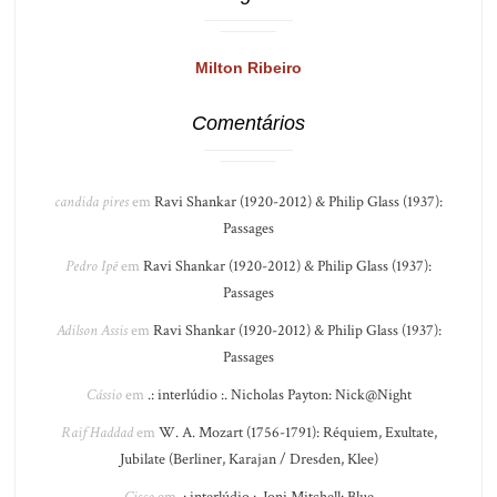
Milton Ribeiro
Comentários
candida pires
em
Ravi Shankar (1920-2012) & Philip Glass (1937):
Passages
Pedro Ipê
em
Ravi Shankar (1920-2012) & Philip Glass (1937):
Passages
Adilson Assis
em
Ravi Shankar (1920-2012) & Philip Glass (1937):
Passages
Cássio
em
.: interlúdio :. Nicholas Payton: Nick@Night
Raif Haddad
em
W. A. Mozart (1756-1791): Réquiem, Exultate,
Jubilate (Berliner, Karajan / Dresden, Klee)