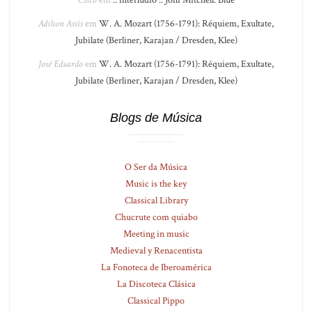
Cisco
em
.: interlúdio :. Joni Mitchell: Blue
Adilson Assis
em
W. A. Mozart (1756-1791): Réquiem, Exultate,
Jubilate (Berliner, Karajan / Dresden, Klee)
José Eduardo
em
W. A. Mozart (1756-1791): Réquiem, Exultate,
Jubilate (Berliner, Karajan / Dresden, Klee)
Blogs de Música
O Ser da Música
Music is the key
Classical Library
Chucrute com quiabo
Meeting in music
Medieval y Renacentista
La Fonoteca de Iberoamérica
La Discoteca Clásica
Classical Pippo