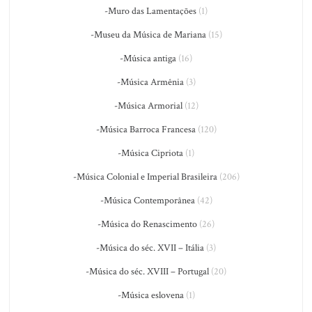
-Muro das Lamentações
(1)
-Museu da Música de Mariana
(15)
-Música antiga
(16)
-Música Armênia
(3)
-Música Armorial
(12)
-Música Barroca Francesa
(120)
-Música Cipriota
(1)
-Música Colonial e Imperial Brasileira
(206)
-Música Contemporânea
(42)
-Música do Renascimento
(26)
-Música do séc. XVII – Itália
(3)
-Música do séc. XVIII – Portugal
(20)
-Música eslovena
(1)