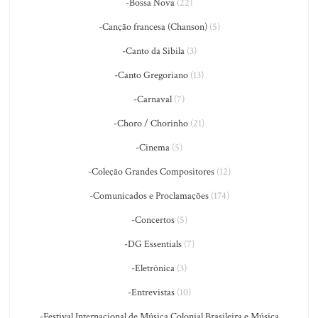
-Bossa Nova
(22)
-Canção francesa (Chanson)
(5)
-Canto da Sibila
(3)
-Canto Gregoriano
(13)
-Carnaval
(7)
-Choro / Chorinho
(21)
-Cinema
(5)
-Coleção Grandes Compositores
(12)
-Comunicados e Proclamações
(174)
-Concertos
(5)
-DG Essentials
(7)
-Eletrônica
(3)
-Entrevistas
(10)
-Festival Internacional de Música Colonial Brasileira e Música