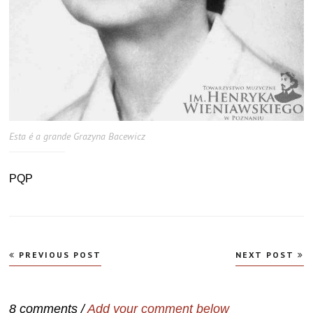
Esta é a grande Grazyna Bacewicz
PQP
Navegação
PREVIOUS POST
NEXT POST
de
Post
8 comments /
Add your comment below