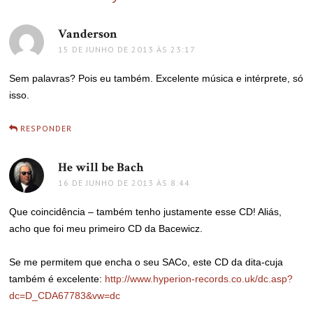
Vanderson
disse:
15 DE JUNHO DE 2013 ÀS 23:17
Sem palavras? Pois eu também. Excelente música e intérprete, só
isso.
RESPONDER
He will be Bach
disse:
16 DE JUNHO DE 2013 ÀS 8:44
Que coincidência – também tenho justamente esse CD! Aliás,
acho que foi meu primeiro CD da Bacewicz.
Se me permitem que encha o seu SACo, este CD da dita-cuja
também é excelente:
http://www.hyperion-records.co.uk/dc.asp?
dc=D_CDA67783&vw=dc