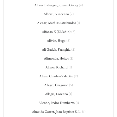
Albrechtsberger, Johann Georg
(4)
Albrici, Vincenzo
(2)
Aleñar, Mathías (atribuido)
(1)
Alfonso X (El Sabio)
(7)
Alfvén, Hugo
(2)
Ali-Zadeh, Franghiz
(2)
Alimonda, Heitor
(1)
Alison, Richard
(1)
Alkan, Charles-Valentin
(2)
Allegri, Gregorio
(5)
Allegri, Lorenzo
(1)
Allende, Pedro Humberto
(1)
Almeida Garret, João Baptista S. L.
(1)