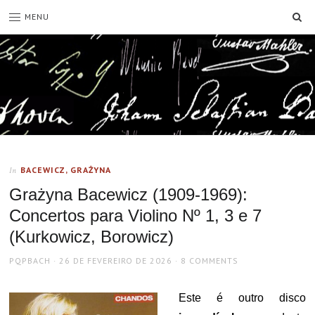
SE
MENU
BACEWICZ, GRAŻYNA
In
Grażyna Bacewicz (1909-1969):
Concertos para Violino Nº 1, 3 e 7
(Kurkowicz, Borowicz)
AUTHOR
POSTED
PQPBACH
26 DE FEVEREIRO DE 2026
8 COMMENTS
ON
Este é outro disco