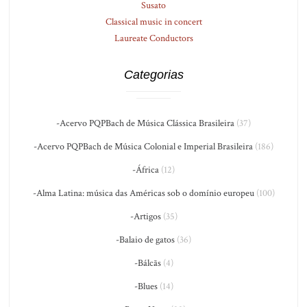
Susato
Classical music in concert
Laureate Conductors
Categorias
-Acervo PQPBach de Música Clássica Brasileira
(37)
-Acervo PQPBach de Música Colonial e Imperial Brasileira
(186)
-África
(12)
-Alma Latina: música das Américas sob o domínio europeu
(100)
-Artigos
(35)
-Balaio de gatos
(36)
-Bálcãs
(4)
-Blues
(14)