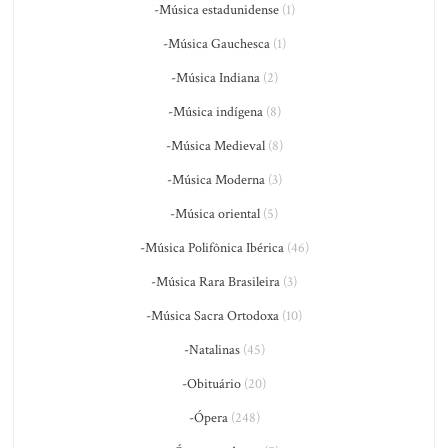
-Música estadunidense
(1)
-Música Gauchesca
(1)
-Música Indiana
(2)
-Música indígena
(8)
-Música Medieval
(8)
-Música Moderna
(3)
-Música oriental
(5)
-Música Polifônica Ibérica
(46)
-Música Rara Brasileira
(3)
-Música Sacra Ortodoxa
(10)
-Natalinas
(45)
-Obituário
(20)
-Ópera
(248)