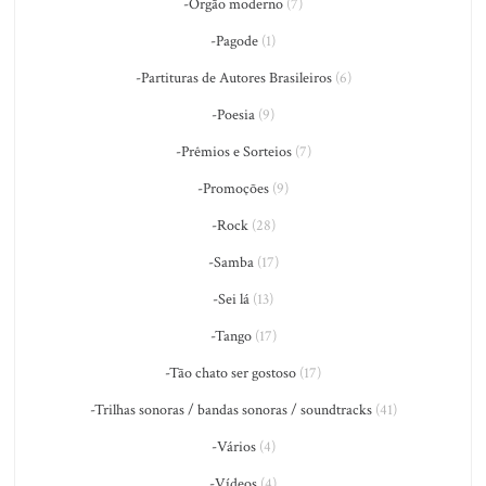
-Órgão moderno
(7)
-Pagode
(1)
-Partituras de Autores Brasileiros
(6)
-Poesia
(9)
-Prêmios e Sorteios
(7)
-Promoções
(9)
-Rock
(28)
-Samba
(17)
-Sei lá
(13)
-Tango
(17)
-Tão chato ser gostoso
(17)
-Trilhas sonoras / bandas sonoras / soundtracks
(41)
-Vários
(4)
-Vídeos
(4)