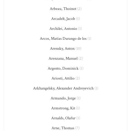
Arbeau, Thoinot
(2)
Arcadelt, Jacob
(1)
Archilei, Antonio
(1)
Arcos, Matías Durango de los
(1)
Arensky, Anton
(10)
Arenzana, Manuel
(2)
Argento, Dominick
(1)
Ariosti, Attilio
(2)
Arkhangelsky, Alexander Andreyevich
(1)
Armando, Jorge
(1)
Armstrong, Kit
(1)
Arnalds, Olafur
(1)
Arne, Thomas
(7)