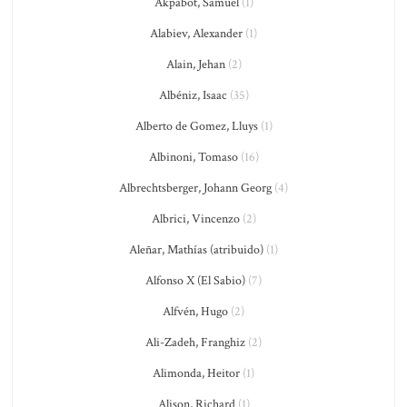
Akpabot, Samuel
(1)
Alabiev, Alexander
(1)
Alain, Jehan
(2)
Albéniz, Isaac
(35)
Alberto de Gomez, Lluys
(1)
Albinoni, Tomaso
(16)
Albrechtsberger, Johann Georg
(4)
Albrici, Vincenzo
(2)
Aleñar, Mathías (atribuido)
(1)
Alfonso X (El Sabio)
(7)
Alfvén, Hugo
(2)
Ali-Zadeh, Franghiz
(2)
Alimonda, Heitor
(1)
Alison, Richard
(1)