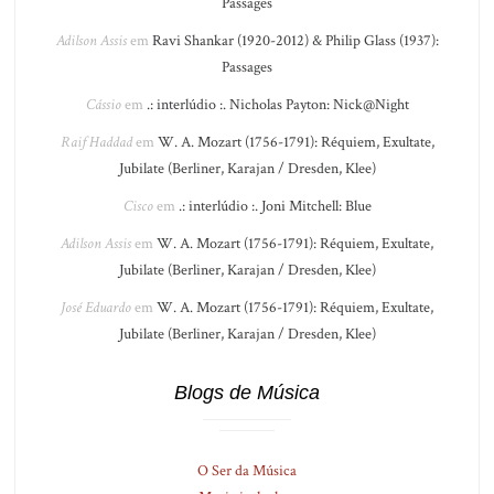
Passages
Adilson Assis
em
Ravi Shankar (1920-2012) & Philip Glass (1937):
Passages
Cássio
em
.: interlúdio :. Nicholas Payton: Nick@Night
Raif Haddad
em
W. A. Mozart (1756-1791): Réquiem, Exultate,
Jubilate (Berliner, Karajan / Dresden, Klee)
Cisco
em
.: interlúdio :. Joni Mitchell: Blue
Adilson Assis
em
W. A. Mozart (1756-1791): Réquiem, Exultate,
Jubilate (Berliner, Karajan / Dresden, Klee)
José Eduardo
em
W. A. Mozart (1756-1791): Réquiem, Exultate,
Jubilate (Berliner, Karajan / Dresden, Klee)
Blogs de Música
O Ser da Música