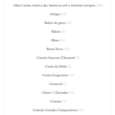
-Alma Latina: música das Américas sob o domínio europeu
(100)
-Artigos
(35)
-Balaio de gatos
(36)
-Bálcãs
(4)
-Blues
(14)
-Bossa Nova
(22)
-Canção francesa (Chanson)
(5)
-Canto da Sibila
(3)
-Canto Gregoriano
(13)
-Carnaval
(7)
-Choro / Chorinho
(21)
-Cinema
(5)
-Coleção Grandes Compositores
(12)