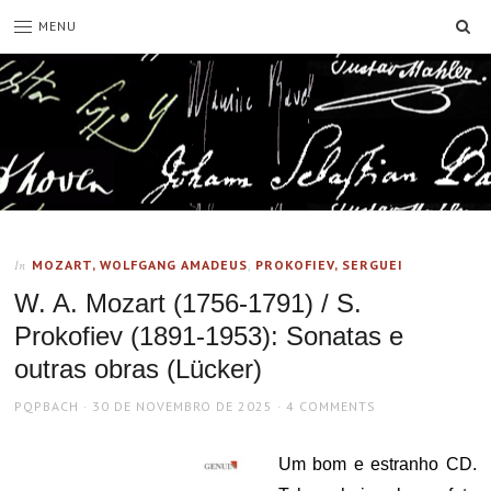
SE
MENU
MOZART, WOLFGANG AMADEUS
,
PROKOFIEV, SERGUEI
In
W. A. Mozart (1756-1791) / S.
Prokofiev (1891-1953): Sonatas e
outras obras (Lücker)
AUTHOR
POSTED
PQPBACH
30 DE NOVEMBRO DE 2025
4 COMMENTS
ON
Um bom e estranho CD.