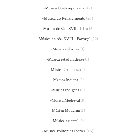
-Música Contemporânea
(42)
-Música do Renascimento
(26)
-Música do séc. XVII – Itália
(3)
-Música do séc. XVIII – Portugal
(20)
-Música eslovena
(1)
-Música estadunidense
(1)
-Música Gauchesca
(1)
-Música Indiana
(2)
-Música indígena
(8)
-Música Medieval
(8)
-Música Moderna
(3)
-Música oriental
(5)
-Música Polifônica Ibérica
(46)