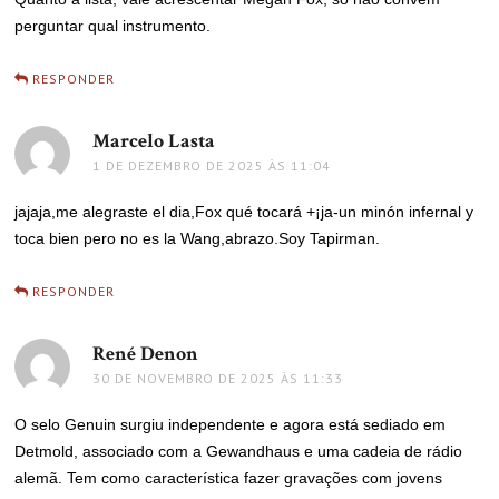
perguntar qual instrumento.
RESPONDER
Marcelo Lasta
disse:
1 DE DEZEMBRO DE 2025 ÀS 11:04
jajaja,me alegraste el dia,Fox qué tocará +¡ja-un minón infernal y
toca bien pero no es la Wang,abrazo.Soy Tapirman.
RESPONDER
René Denon
disse:
30 DE NOVEMBRO DE 2025 ÀS 11:33
O selo Genuin surgiu independente e agora está sediado em
Detmold, associado com a Gewandhaus e uma cadeia de rádio
alemã. Tem como característica fazer gravações com jovens