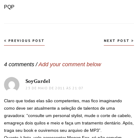
PQP
Navegação
PREVIOUS POST
NEXT POST
de
Post
4 comments /
Add your comment below
SoyGardel
disse:
23 DE MAIO DE 2011 ÀS 21:07
Claro que todas elas são competentes, mas fico imaginando
como deve ser atualmente a seleção de talentos de uma
gravadora: “consulte um personal stylist, mude o corte de cabelo,
emagreça dois quilos e meio e faça um tratamento dentário. Após,
traga seu book e ouviremos seu arquivo de MP3”.
Quanto à lista, vale acrescentar Megan Fox, só não convém