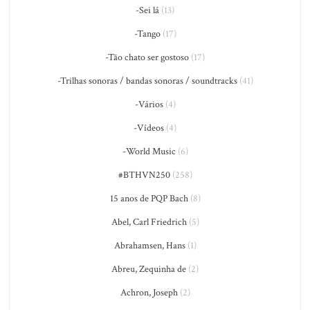
-Sei lá
(13)
-Tango
(17)
-Tão chato ser gostoso
(17)
-Trilhas sonoras / bandas sonoras / soundtracks
(41)
-Vários
(4)
-Vídeos
(4)
-World Music
(6)
#BTHVN250
(258)
15 anos de PQP Bach
(8)
Abel, Carl Friedrich
(5)
Abrahamsen, Hans
(1)
Abreu, Zequinha de
(2)
Achron, Joseph
(2)