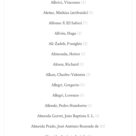
Albrici, Vincenzo
(2)
Aleñar, Mathías (atribuido)
(1)
Alfonso X (El Sabio)
(7)
Alfvén, Hugo
(2)
Ali-Zadeh, Franghiz
(2)
Alimonda, Heitor
(1)
Alison, Richard
(1)
Alkan, Charles-Valentin
(2)
Allegri, Gregorio
(5)
Allegri, Lorenzo
(1)
Allende, Pedro Humberto
(1)
Almeida Garret, João Baptista S. L.
(1)
Almeida Prado, José Antônio Rezende de
(11)