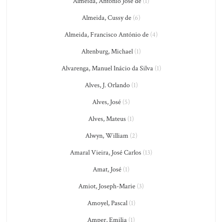
Almeida, Antônio José de
(1)
Almeida, Cussy de
(6)
Almeida, Francisco António de
(4)
Altenburg, Michael
(1)
Alvarenga, Manuel Inácio da Silva
(1)
Alves, J. Orlando
(1)
Alves, José
(5)
Alves, Mateus
(1)
Alwyn, William
(2)
Amaral Vieira, José Carlos
(13)
Amat, José
(1)
Amiot, Joseph-Marie
(3)
Amoyel, Pascal
(1)
Amper, Emilia
(1)