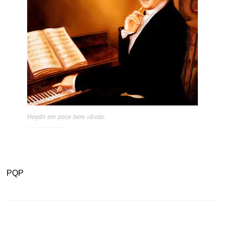
Haydn em pose bem idiota.
PQP