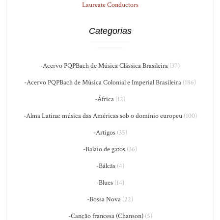
Laureate Conductors
Categorias
-Acervo PQPBach de Música Clássica Brasileira
(37)
-Acervo PQPBach de Música Colonial e Imperial Brasileira
(186)
-África
(12)
-Alma Latina: música das Américas sob o domínio europeu
(100)
-Artigos
(35)
-Balaio de gatos
(36)
-Bálcãs
(4)
-Blues
(14)
-Bossa Nova
(22)
-Canção francesa (Chanson)
(5)