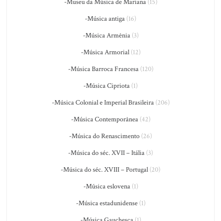
-Museu da Música de Mariana
(15)
-Música antiga
(16)
-Música Armênia
(3)
-Música Armorial
(12)
-Música Barroca Francesa
(120)
-Música Cipriota
(1)
-Música Colonial e Imperial Brasileira
(206)
-Música Contemporânea
(42)
-Música do Renascimento
(26)
-Música do séc. XVII – Itália
(3)
-Música do séc. XVIII – Portugal
(20)
-Música eslovena
(1)
-Música estadunidense
(1)
-Música Gauchesca
(1)