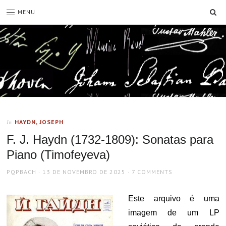
SE
MENU
HAYDN, JOSEPH
In
F. J. Haydn (1732-1809): Sonatas para
Piano (Timofeyeva)
AUTHOR
POSTED
PQPBACH
13 DE NOVEMBRO DE 2025
7 COMMENTS
ON
Este arquivo é uma
imagem de um LP