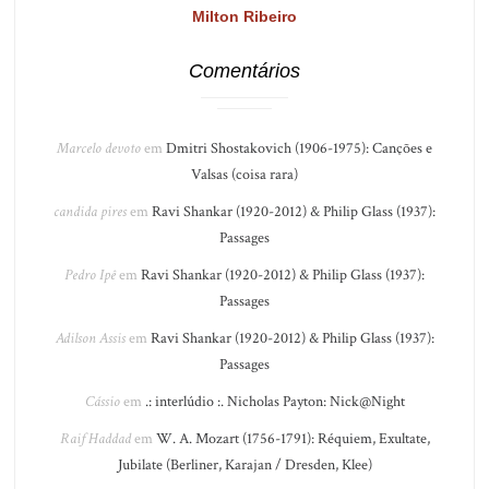
Milton Ribeiro
Comentários
Marcelo devoto
em
Dmitri Shostakovich (1906-1975): Canções e
Valsas (coisa rara)
candida pires
em
Ravi Shankar (1920-2012) & Philip Glass (1937):
Passages
Pedro Ipê
em
Ravi Shankar (1920-2012) & Philip Glass (1937):
Passages
Adilson Assis
em
Ravi Shankar (1920-2012) & Philip Glass (1937):
Passages
Cássio
em
.: interlúdio :. Nicholas Payton: Nick@Night
Raif Haddad
em
W. A. Mozart (1756-1791): Réquiem, Exultate,
Jubilate (Berliner, Karajan / Dresden, Klee)