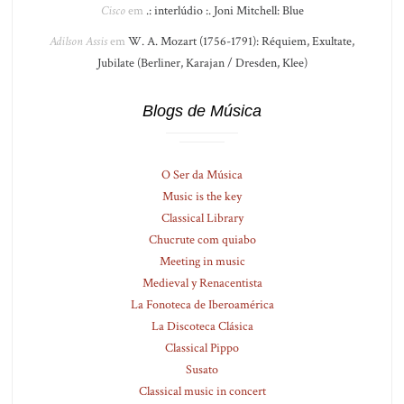
Cisco
em
.: interlúdio :. Joni Mitchell: Blue
Adilson Assis
em
W. A. Mozart (1756-1791): Réquiem, Exultate,
Jubilate (Berliner, Karajan / Dresden, Klee)
Blogs de Música
O Ser da Música
Music is the key
Classical Library
Chucrute com quiabo
Meeting in music
Medieval y Renacentista
La Fonoteca de Iberoamérica
La Discoteca Clásica
Classical Pippo
Susato
Classical music in concert