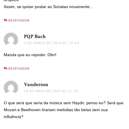
Assim, se quiser postar as Sonatas novamente…
RESPONDER
PQP Bach
disse:
1 DE MARÇO DE 2013 ÀS 19:43
Manda que eu reposto. Obri!
RESPONDER
Vanderson
disse:
28 DE MAIO DE 2013 ÀS 11:29
O que será que seria da música sem Haydn, penso eu? Será que
Mozart e Beethoven tirariam melodias tão belas sem sua
influência?