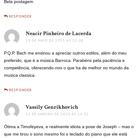
Bela postagem.
RESPONDER
Neacir Pinheiro de Lacerda
disse:
29 DE MAIO DE 2013 ÀS 22:08
P.Q.P. Bach me ensinou a apreciar outros estilos, além do meu
preferido, que é a música Barroca. Parabéns pela paciência e
competência, oferecendo-nos o que ha de melhor no mundo da
musica classica.
RESPONDER
Vassily Genrikhovich
disse:
11 DE JANEIRO DE 2020 ÀS 14:32
Ótima a Timofeyeva, e realmente idiota a pose de Joseph – mas o
que me tirou o sono mesmo foi o teclado do piano que ele está