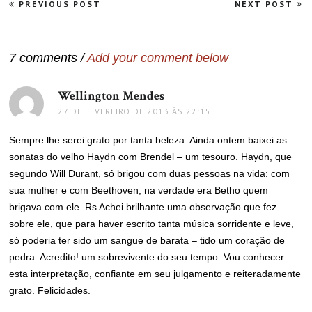
Navegação
PREVIOUS POST
NEXT POST
de
Post
7 comments /
Add your comment below
Wellington Mendes
disse:
27 DE FEVEREIRO DE 2013 ÀS 22:15
Sempre lhe serei grato por tanta beleza. Ainda ontem baixei as
sonatas do velho Haydn com Brendel – um tesouro. Haydn, que
segundo Will Durant, só brigou com duas pessoas na vida: com
sua mulher e com Beethoven; na verdade era Betho quem
brigava com ele. Rs Achei brilhante uma observação que fez
sobre ele, que para haver escrito tanta música sorridente e leve,
só poderia ter sido um sangue de barata – tido um coração de
pedra. Acredito! um sobrevivente do seu tempo. Vou conhecer
esta interpretação, confiante em seu julgamento e reiteradamente
grato. Felicidades.