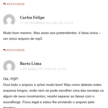
RESPONDER
Carlos Felipe
disse:
27 DE FEVEREIRO DE 2013 ÀS 23:28
Muito bom mesmo. Mas aviso aos pretendentes: é faixa única –
um único arquivo de mp3.
RESPONDER
Barto Lima
disse:
1 DE MARÇO DE 2013 ÀS 19:34
Olá, PQP!
Ouvi todo o arquivo e achei muito bom! Mas como detesto estes
arquivos longos, onde nem se pode escolher uma das sonatas ou
algum de seus movimentos, resolvi separar as faixas com o
soundforge. Ficou legal e estou lhe enviando o arquivo pelo
dropbox.