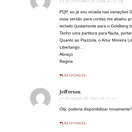
10 DE OUTUBRO DE 2008 ÀS 15:08
PQP, eu já sou viciada nas variações 
essa versão para cordas me abalou pr
teclado (justamente para o Goldberg t
Tenho uma partitura para flauta, porta
Quanto ao Piazzola, o Artur Moreira 
Libertango…
Abraço
Regina
RESPONDER
Jefferson
disse:
27 DE JULHO DE 2025 ÀS 17:26
Olá, poderia disponibilizar novamente
RESPONDER