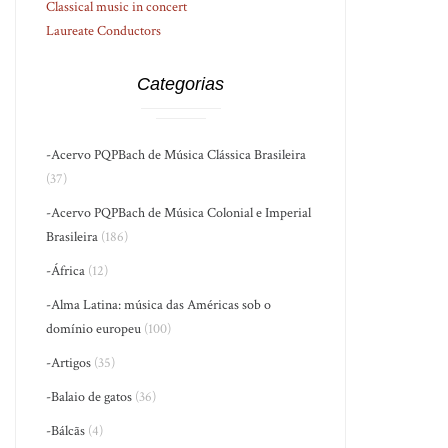
Classical music in concert
Laureate Conductors
Categorias
-Acervo PQPBach de Música Clássica Brasileira
(37)
-Acervo PQPBach de Música Colonial e Imperial
Brasileira
(186)
-África
(12)
-Alma Latina: música das Américas sob o
domínio europeu
(100)
-Artigos
(35)
-Balaio de gatos
(36)
-Bálcãs
(4)