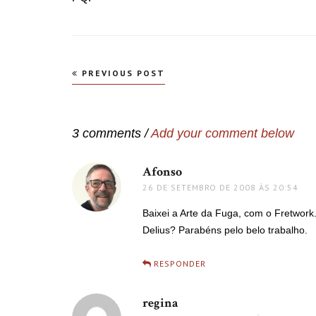
Navegação
PREVIOUS POST
de
Post
3 comments /
Add your comment below
Afonso
disse:
26 DE SETEMBRO DE 2008 ÀS 20:54
Baixei a Arte da Fuga, com o Fretwork.
Delius? Parabéns pelo belo trabalho.
RESPONDER
regina
disse: