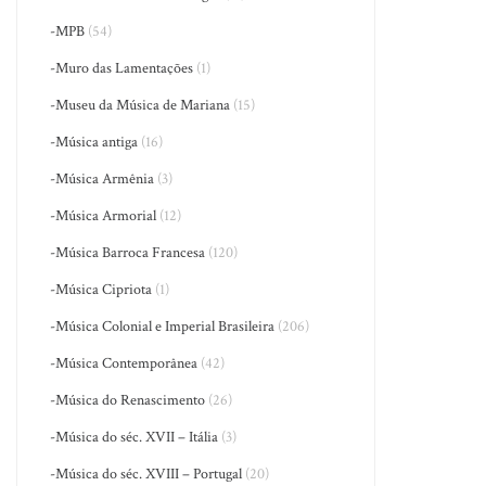
-MPB
(54)
-Muro das Lamentações
(1)
-Museu da Música de Mariana
(15)
-Música antiga
(16)
-Música Armênia
(3)
-Música Armorial
(12)
-Música Barroca Francesa
(120)
-Música Cipriota
(1)
-Música Colonial e Imperial Brasileira
(206)
-Música Contemporânea
(42)
-Música do Renascimento
(26)
-Música do séc. XVII – Itália
(3)
-Música do séc. XVIII – Portugal
(20)