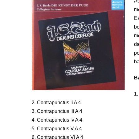
As
me
E
bo
m
da
po
ba
B
1.
2. Contrapunctus Ii A 4
3. Contrapunctus Iii A 4
4. Contrapunctus Iv A 4
5. Contrapunctus V A 4
6. Contrapunctus Vi A 4