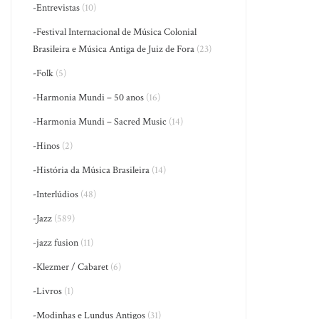
-Entrevistas
(10)
-Festival Internacional de Música Colonial
Brasileira e Música Antiga de Juiz de Fora
(23)
-Folk
(5)
-Harmonia Mundi – 50 anos
(16)
-Harmonia Mundi – Sacred Music
(14)
-Hinos
(2)
-História da Música Brasileira
(14)
-Interlúdios
(48)
-Jazz
(589)
-jazz fusion
(11)
-Klezmer / Cabaret
(6)
-Livros
(1)
-Modinhas e Lundus Antigos
(31)