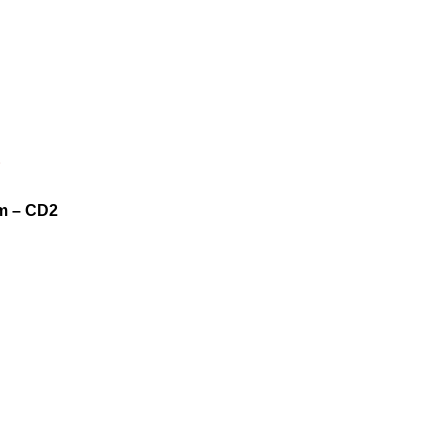
E
um – CD2