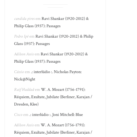
candida pires
em
Ravi Shankar (1920-2012) &
Philip Glass (1937): Passages
Pedro Ipê
em
Ravi Shankar (1920-2012) & Philip
Glass (1937): Passages
Adilson Assis
em
Ravi Shankar (1920-2012) &
Philip Glass (1937): Passages
Cássio
em
.: interlúdio :. Nicholas Payton:
Nick@Night
Raif Haddad
em
W. A. Mozart (1756-1791):
Réquiem, Exultate, Jubilate (Berliner, Karajan /
Dresden, Klee)
Cisco
em
.: interlúdio :. Joni Mitchell: Blue
Adilson Assis
em
W. A. Mozart (1756-1791):
Réquiem, Exultate, Jubilate (Berliner, Karajan /