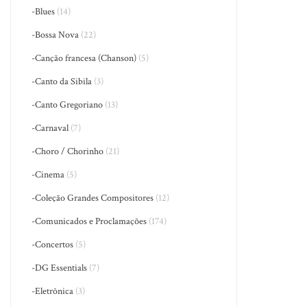
-Blues
(14)
-Bossa Nova
(22)
-Canção francesa (Chanson)
(5)
-Canto da Sibila
(3)
-Canto Gregoriano
(13)
-Carnaval
(7)
-Choro / Chorinho
(21)
-Cinema
(5)
-Coleção Grandes Compositores
(12)
-Comunicados e Proclamações
(174)
-Concertos
(5)
-DG Essentials
(7)
-Eletrônica
(3)