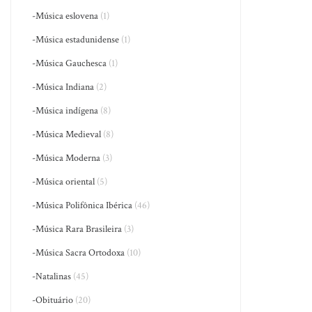
-Música eslovena
(1)
-Música estadunidense
(1)
-Música Gauchesca
(1)
-Música Indiana
(2)
-Música indígena
(8)
-Música Medieval
(8)
-Música Moderna
(3)
-Música oriental
(5)
-Música Polifônica Ibérica
(46)
-Música Rara Brasileira
(3)
-Música Sacra Ortodoxa
(10)
-Natalinas
(45)
-Obituário
(20)