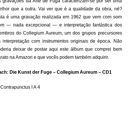
 gravações da Arte de Fuga caracterizam-se por ser uma
lhor que a outra. Vai ver que é a qualidade da obra, né?
sta é uma gravação realizada em 1962 que vem com som
m — nada excepcional — e interpretação fantástica dos
embros do Collegium Aureum, um dos grupos precursores
 interpretação com instrumentos originais de época. Não
deria deixar de postar aqui este álbum que comprei bem
rato na Amazon e que vocês podem também adquirir.
ach: Die Kunst der Fuge – Collegium Aureum – CD1
 Contrapunctus I A 4