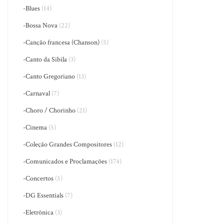
-Blues
(14)
-Bossa Nova
(22)
-Canção francesa (Chanson)
(5)
-Canto da Sibila
(3)
-Canto Gregoriano
(13)
-Carnaval
(7)
-Choro / Chorinho
(21)
-Cinema
(5)
-Coleção Grandes Compositores
(12)
-Comunicados e Proclamações
(174)
-Concertos
(5)
-DG Essentials
(7)
-Eletrônica
(3)