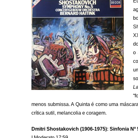
E
ag
bo
Sh
X
do
o 
co
um
so
L
“f
menos submissa. A Quinta é como uma máscara —
crítica sutil, melancolia e coragem.
Dmitri Shostakovich (1906-1975): Sinfonia Nº 
I Moderato 17:59