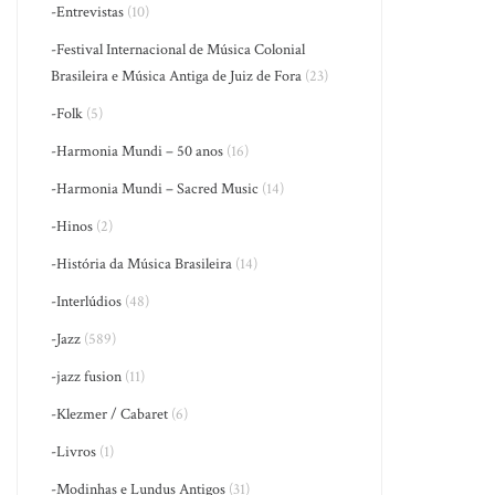
-Entrevistas
(10)
-Festival Internacional de Música Colonial
Brasileira e Música Antiga de Juiz de Fora
(23)
-Folk
(5)
-Harmonia Mundi – 50 anos
(16)
-Harmonia Mundi – Sacred Music
(14)
-Hinos
(2)
-História da Música Brasileira
(14)
-Interlúdios
(48)
-Jazz
(589)
-jazz fusion
(11)
-Klezmer / Cabaret
(6)
-Livros
(1)
-Modinhas e Lundus Antigos
(31)