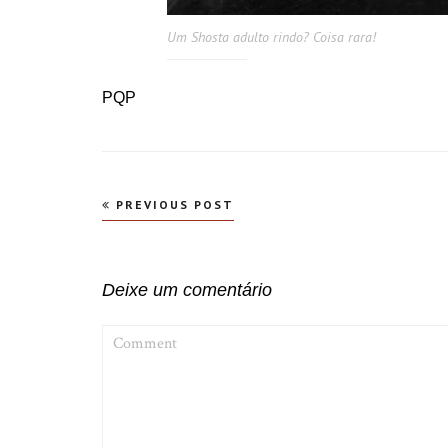
Um Shosta adulto rindo? Coisa rara!
PQP
Navegação
PREVIOUS POST
de
Post
Deixe um comentário
COMMENT