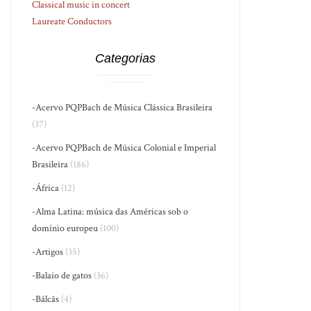
Classical music in concert
Laureate Conductors
Categorias
-Acervo PQPBach de Música Clássica Brasileira
(37)
-Acervo PQPBach de Música Colonial e Imperial
Brasileira
(186)
-África
(12)
-Alma Latina: música das Américas sob o
domínio europeu
(100)
-Artigos
(35)
-Balaio de gatos
(36)
-Bálcãs
(4)