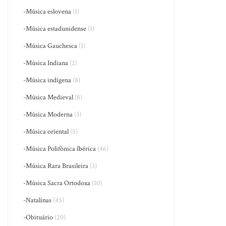
-Música eslovena
(1)
-Música estadunidense
(1)
-Música Gauchesca
(1)
-Música Indiana
(2)
-Música indígena
(8)
-Música Medieval
(8)
-Música Moderna
(3)
-Música oriental
(5)
-Música Polifônica Ibérica
(46)
-Música Rara Brasileira
(3)
-Música Sacra Ortodoxa
(10)
-Natalinas
(45)
-Obituário
(20)