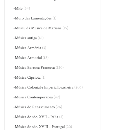
-MPB
(54)
-Muro das Lamentações
(1)
-Museu da Música de Mariana
(15)
-Música antiga
(16)
-Música Armênia
(3)
-Música Armorial
(12)
-Música Barroca Francesa
(120)
-Música Cipriota
(1)
-Música Colonial e Imperial Brasileira
(206)
-Música Contemporânea
(42)
-Música do Renascimento
(26)
-Música do séc. XVII – Itália
(3)
-Música do séc. XVIII – Portugal
(20)