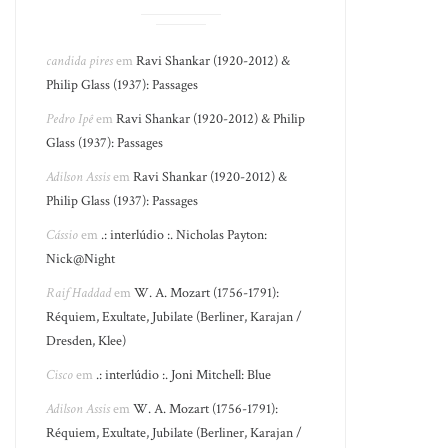
candida pires
em
Ravi Shankar (1920-2012) &
Philip Glass (1937): Passages
Pedro Ipê
em
Ravi Shankar (1920-2012) & Philip
Glass (1937): Passages
Adilson Assis
em
Ravi Shankar (1920-2012) &
Philip Glass (1937): Passages
Cássio
em
.: interlúdio :. Nicholas Payton:
Nick@Night
Raif Haddad
em
W. A. Mozart (1756-1791):
Réquiem, Exultate, Jubilate (Berliner, Karajan /
Dresden, Klee)
Cisco
em
.: interlúdio :. Joni Mitchell: Blue
Adilson Assis
em
W. A. Mozart (1756-1791):
Réquiem, Exultate, Jubilate (Berliner, Karajan /