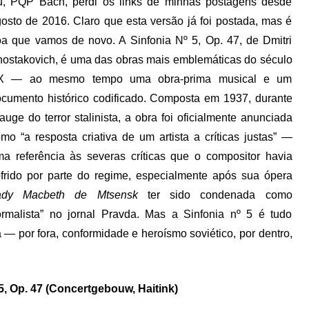
u, PQP Bach, perdi os links de minhas postagens desde
osto de 2016. Claro que esta versão já foi postada, mas é
a que vamos de novo. A Sinfonia Nº 5, Op. 47, de Dmitri
ostakovich, é uma das obras mais emblemáticas do século
X — ao mesmo tempo uma obra-prima musical e um
cumento histórico codificado. Composta em 1937, durante
auge do terror stalinista, a obra foi oficialmente anunciada
mo “a resposta criativa de um artista a críticas justas” —
a referência às severas críticas que o compositor havia
frido por parte do regime, especialmente após sua ópera
ady Macbeth de Mtsensk
ter sido condenada como
ormalista” no jornal Pravda. Mas a Sinfonia nº 5 é tudo
 por fora, conformidade e heroísmo soviético, por dentro,
5, Op. 47 (Concertgebouw, Haitink)