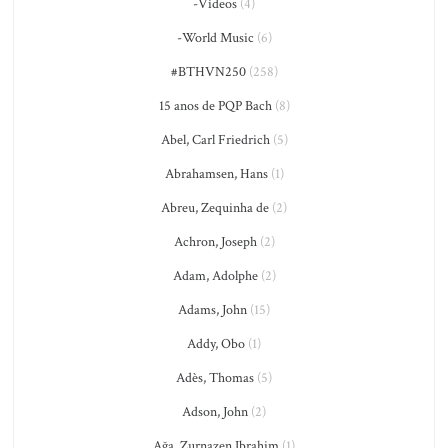
-Vídeos
(4)
-World Music
(6)
#BTHVN250
(258)
15 anos de PQP Bach
(8)
Abel, Carl Friedrich
(5)
Abrahamsen, Hans
(1)
Abreu, Zequinha de
(2)
Achron, Joseph
(2)
Adam, Adolphe
(2)
Adams, John
(15)
Addy, Obo
(1)
Adès, Thomas
(5)
Adson, John
(2)
Ağa, Zurnazen Ibrahim
(1)