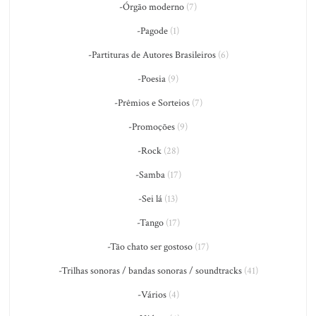
-Órgão moderno
(7)
-Pagode
(1)
-Partituras de Autores Brasileiros
(6)
-Poesia
(9)
-Prêmios e Sorteios
(7)
-Promoções
(9)
-Rock
(28)
-Samba
(17)
-Sei lá
(13)
-Tango
(17)
-Tão chato ser gostoso
(17)
-Trilhas sonoras / bandas sonoras / soundtracks
(41)
-Vários
(4)