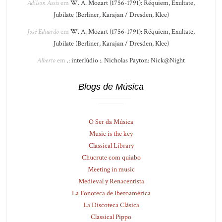
Adilson Assis
em
W. A. Mozart (1756-1791): Réquiem, Exultate,
Jubilate (Berliner, Karajan / Dresden, Klee)
José Eduardo
em
W. A. Mozart (1756-1791): Réquiem, Exultate,
Jubilate (Berliner, Karajan / Dresden, Klee)
Alberto
em
.: interlúdio :. Nicholas Payton: Nick@Night
Blogs de Música
O Ser da Música
Music is the key
Classical Library
Chucrute com quiabo
Meeting in music
Medieval y Renacentista
La Fonoteca de Iberoamérica
La Discoteca Clásica
Classical Pippo