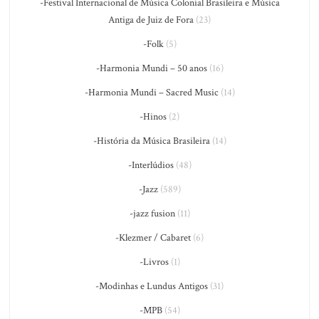
-Festival Internacional de Música Colonial Brasileira e Música
Antiga de Juiz de Fora
(23)
-Folk
(5)
-Harmonia Mundi – 50 anos
(16)
-Harmonia Mundi – Sacred Music
(14)
-Hinos
(2)
-História da Música Brasileira
(14)
-Interlúdios
(48)
-Jazz
(589)
-jazz fusion
(11)
-Klezmer / Cabaret
(6)
-Livros
(1)
-Modinhas e Lundus Antigos
(31)
-MPB
(54)