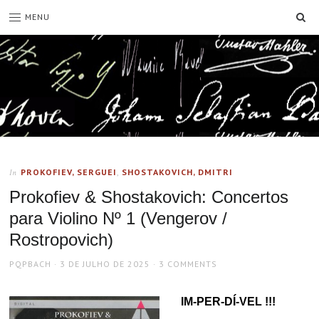
SE
MENU
PROKOFIEV, SERGUEI
,
SHOSTAKOVICH, DMITRI
In
Prokofiev & Shostakovich: Concertos
para Violino Nº 1 (Vengerov /
Rostropovich)
AUTHOR
POSTED
PQPBACH
3 DE JULHO DE 2025
3 COMMENTS
ON
IM-PER-DÍ-VEL !!!