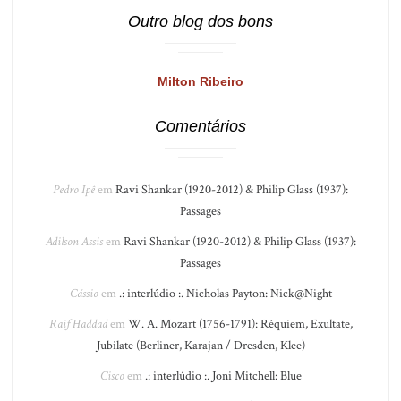
Outro blog dos bons
Milton Ribeiro
Comentários
Pedro Ipê
em
Ravi Shankar (1920-2012) & Philip Glass (1937):
Passages
Adilson Assis
em
Ravi Shankar (1920-2012) & Philip Glass (1937):
Passages
Cássio
em
.: interlúdio :. Nicholas Payton: Nick@Night
Raif Haddad
em
W. A. Mozart (1756-1791): Réquiem, Exultate,
Jubilate (Berliner, Karajan / Dresden, Klee)
Cisco
em
.: interlúdio :. Joni Mitchell: Blue