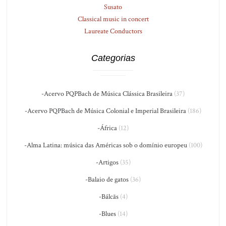
Susato
Classical music in concert
Laureate Conductors
Categorias
-Acervo PQPBach de Música Clássica Brasileira
(37)
-Acervo PQPBach de Música Colonial e Imperial Brasileira
(186)
-África
(12)
-Alma Latina: música das Américas sob o domínio europeu
(100)
-Artigos
(35)
-Balaio de gatos
(36)
-Bálcãs
(4)
-Blues
(14)