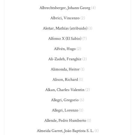
Albrechtsberger, Johann Georg
(4)
Albrici, Vincenzo
(2)
Aleñar, Mathías (atribuido)
(1)
Alfonso X (El Sabio)
(7)
Alfvén, Hugo
(2)
Ali-Zadeh, Franghiz
(2)
Alimonda, Heitor
(1)
Alison, Richard
(1)
Alkan, Charles-Valentin
(2)
Allegri, Gregorio
(5)
Allegri, Lorenzo
(1)
Allende, Pedro Humberto
(1)
Almeida Garret, João Baptista S. L.
(1)