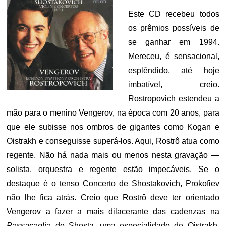
Este CD recebeu todos
os prêmios possíveis de
se ganhar em 1994.
Mereceu, é sensacional,
esplêndido, até hoje
imbatível, creio.
Rostropovich estendeu a
mão para o menino Vengerov, na época com 20 anos, para
que ele subisse nos ombros de gigantes como Kogan e
Oistrakh e conseguisse superá-los. Aqui, Rostrô atua como
regente. Não há nada mais ou menos nesta gravação —
solista, orquestra e regente estão impecáveis. Se o
destaque é o tenso Concerto de Shostakovich, Prokofiev
não lhe fica atrás. Creio que Rostrô deve ter orientado
Vengerov a fazer a mais dilacerante das cadenzas na
Passacaglia
de Shosta, uma especialidade de Oistrakh.