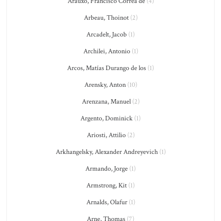
Arauxo, Francisco Correa de
(4)
Arbeau, Thoinot
(2)
Arcadelt, Jacob
(1)
Archilei, Antonio
(1)
Arcos, Matías Durango de los
(1)
Arensky, Anton
(10)
Arenzana, Manuel
(2)
Argento, Dominick
(1)
Ariosti, Attilio
(2)
Arkhangelsky, Alexander Andreyevich
(1)
Armando, Jorge
(1)
Armstrong, Kit
(1)
Arnalds, Olafur
(1)
Arne, Thomas
(7)