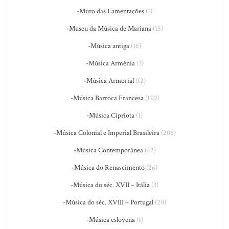
-Muro das Lamentações
(1)
-Museu da Música de Mariana
(15)
-Música antiga
(16)
-Música Armênia
(3)
-Música Armorial
(12)
-Música Barroca Francesa
(120)
-Música Cipriota
(1)
-Música Colonial e Imperial Brasileira
(206)
-Música Contemporânea
(42)
-Música do Renascimento
(26)
-Música do séc. XVII – Itália
(3)
-Música do séc. XVIII – Portugal
(20)
-Música eslovena
(1)