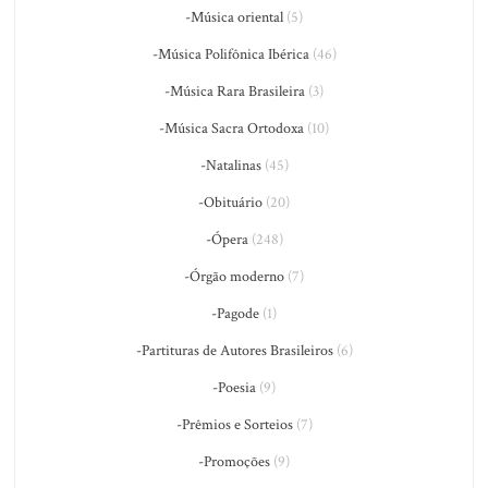
-Música oriental
(5)
-Música Polifônica Ibérica
(46)
-Música Rara Brasileira
(3)
-Música Sacra Ortodoxa
(10)
-Natalinas
(45)
-Obituário
(20)
-Ópera
(248)
-Órgão moderno
(7)
-Pagode
(1)
-Partituras de Autores Brasileiros
(6)
-Poesia
(9)
-Prêmios e Sorteios
(7)
-Promoções
(9)