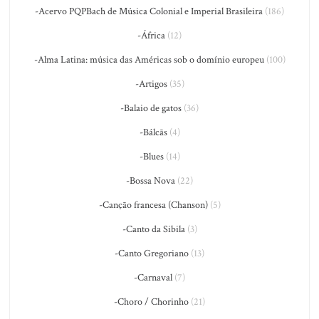
-Acervo PQPBach de Música Colonial e Imperial Brasileira
(186)
-África
(12)
-Alma Latina: música das Américas sob o domínio europeu
(100)
-Artigos
(35)
-Balaio de gatos
(36)
-Bálcãs
(4)
-Blues
(14)
-Bossa Nova
(22)
-Canção francesa (Chanson)
(5)
-Canto da Sibila
(3)
-Canto Gregoriano
(13)
-Carnaval
(7)
-Choro / Chorinho
(21)