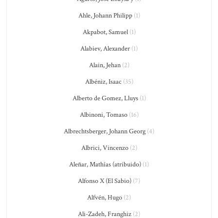
Ahle, Johann Philipp
(1)
Akpabot, Samuel
(1)
Alabiev, Alexander
(1)
Alain, Jehan
(2)
Albéniz, Isaac
(35)
Alberto de Gomez, Lluys
(1)
Albinoni, Tomaso
(16)
Albrechtsberger, Johann Georg
(4)
Albrici, Vincenzo
(2)
Aleñar, Mathías (atribuido)
(1)
Alfonso X (El Sabio)
(7)
Alfvén, Hugo
(2)
Ali-Zadeh, Franghiz
(2)