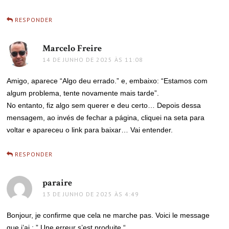
RESPONDER
Marcelo Freire
disse:
14 DE JUNHO DE 2025 ÀS 11:08
Amigo, aparece “Algo deu errado.” e, embaixo: “Estamos com
algum problema, tente novamente mais tarde”.
No entanto, fiz algo sem querer e deu certo… Depois dessa
mensagem, ao invés de fechar a página, cliquei na seta para
voltar e apareceu o link para baixar… Vai entender.
RESPONDER
paraire
disse:
13 DE JUNHO DE 2025 ÀS 4:49
Bonjour, je confirme que cela ne marche pas. Voici le message
que j’ai : ” Une erreur s’est produite “.