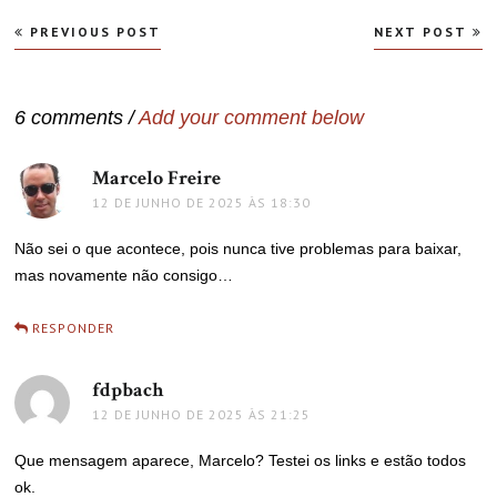
Navegação
PREVIOUS POST
NEXT POST
de
Post
6 comments /
Add your comment below
Marcelo Freire
disse:
12 DE JUNHO DE 2025 ÀS 18:30
Não sei o que acontece, pois nunca tive problemas para baixar,
mas novamente não consigo…
RESPONDER
fdpbach
disse:
12 DE JUNHO DE 2025 ÀS 21:25
Que mensagem aparece, Marcelo? Testei os links e estão todos
ok.