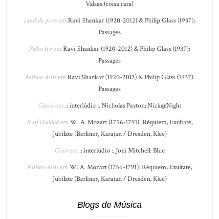
Valsas (coisa rara)
candida pires
em
Ravi Shankar (1920-2012) & Philip Glass (1937):
Passages
Pedro Ipê
em
Ravi Shankar (1920-2012) & Philip Glass (1937):
Passages
Adilson Assis
em
Ravi Shankar (1920-2012) & Philip Glass (1937):
Passages
Cássio
em
.: interlúdio :. Nicholas Payton: Nick@Night
Raif Haddad
em
W. A. Mozart (1756-1791): Réquiem, Exultate,
Jubilate (Berliner, Karajan / Dresden, Klee)
Cisco
em
.: interlúdio :. Joni Mitchell: Blue
Adilson Assis
em
W. A. Mozart (1756-1791): Réquiem, Exultate,
Jubilate (Berliner, Karajan / Dresden, Klee)
Blogs de Música