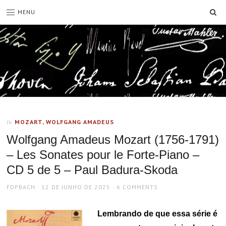
SE
MENU
MOZART, WOLFGANG AMADEUS
In
Wolfgang Amadeus Mozart (1756-1791)
– Les Sonates pour le Forte-Piano –
CD 5 de 5 – Paul Badura-Skoda
AUTHOR
POSTED
FDPBACH
12 DE JUNHO DE 2025
6 COMMENTS
ON
Lembrando de que essa série é