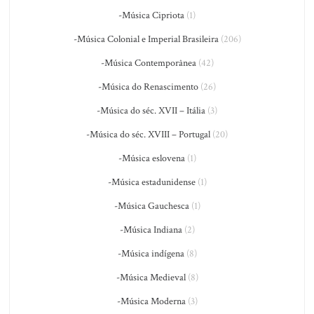
-Música Cipriota
(1)
-Música Colonial e Imperial Brasileira
(206)
-Música Contemporânea
(42)
-Música do Renascimento
(26)
-Música do séc. XVII – Itália
(3)
-Música do séc. XVIII – Portugal
(20)
-Música eslovena
(1)
-Música estadunidense
(1)
-Música Gauchesca
(1)
-Música Indiana
(2)
-Música indígena
(8)
-Música Medieval
(8)
-Música Moderna
(3)