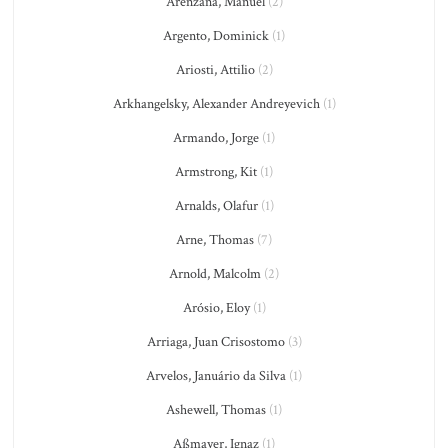
Arenzana, Manuel
(2)
Argento, Dominick
(1)
Ariosti, Attilio
(2)
Arkhangelsky, Alexander Andreyevich
(1)
Armando, Jorge
(1)
Armstrong, Kit
(1)
Arnalds, Olafur
(1)
Arne, Thomas
(7)
Arnold, Malcolm
(2)
Arósio, Eloy
(1)
Arriaga, Juan Crisostomo
(3)
Arvelos, Januário da Silva
(1)
Ashewell, Thomas
(1)
Aßmayer, Ignaz
(1)