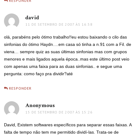
RESPONDER
david
disse:
11 DE SETEMBRO DE 2007 ÀS 16:58
olá, parabéns pelo ótimo trabalho!!eu estou baixando o cilo das
sinfonias do ótimo Haydn….em casa só tinha a n.91 com a Fil. de
viena… sempre quiz as suas últimas sinfonias mas com grupos
menores e mais ligados aquela época..mas este último post veio
com apenas uma faixa para as duas sinfonias.. e segue uma
pergunta: como faço pra dividir?até
RESPONDER
Anonymous
disse:
15 DE SETEMBRO DE 2007 ÀS 15:26
David, Existem softwares específicos para separar essas faixas. A
falta de tempo não tem me permitido dividí-las. Trata-se de