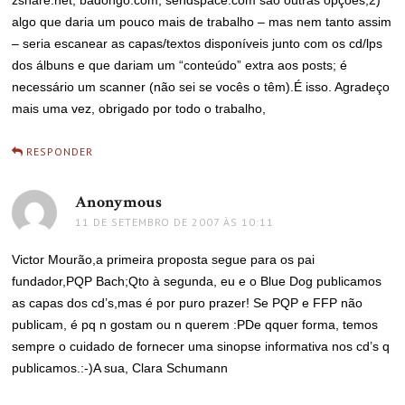
zshare.net, badongo.com, sendspace.com são outras opções;2)
algo que daria um pouco mais de trabalho – mas nem tanto assim
– seria escanear as capas/textos disponíveis junto com os cd/lps
dos álbuns e que dariam um “conteúdo” extra aos posts; é
necessário um scanner (não sei se vocês o têm).É isso. Agradeço
mais uma vez, obrigado por todo o trabalho,
RESPONDER
Anonymous
disse:
11 DE SETEMBRO DE 2007 ÀS 10:11
Victor Mourão,a primeira proposta segue para os pai
fundador,PQP Bach;Qto à segunda, eu e o Blue Dog publicamos
as capas dos cd’s,mas é por puro prazer! Se PQP e FFP não
publicam, é pq n gostam ou n querem :PDe qquer forma, temos
sempre o cuidado de fornecer uma sinopse informativa nos cd’s q
publicamos.:-)A sua, Clara Schumann