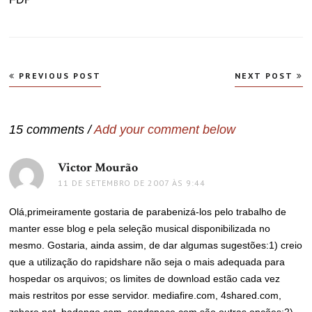
Navegação
PREVIOUS POST
NEXT POST
de
Post
15 comments /
Add your comment below
Victor Mourão
disse:
11 DE SETEMBRO DE 2007 ÀS 9:44
Olá,primeiramente gostaria de parabenizá-los pelo trabalho de
manter esse blog e pela seleção musical disponibilizada no
mesmo. Gostaria, ainda assim, de dar algumas sugestões:1) creio
que a utilização do rapidshare não seja o mais adequada para
hospedar os arquivos; os limites de download estão cada vez
mais restritos por esse servidor. mediafire.com, 4shared.com,