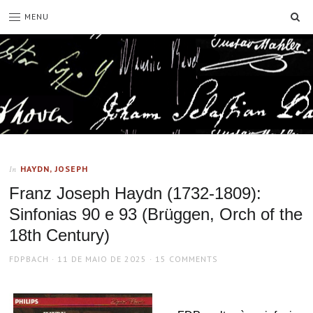
SE
MENU
HAYDN, JOSEPH
In
Franz Joseph Haydn (1732-1809):
Sinfonias 90 e 93 (Brüggen, Orch of the
18th Century)
AUTHOR
POSTED
FDPBACH
11 DE MAIO DE 2025
15 COMMENTS
ON