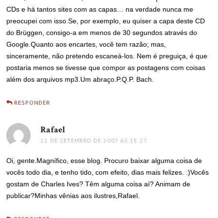
CDs e há tantos sites com as capas… na verdade nunca me
preocupei com isso.Se, por exemplo, eu quiser a capa deste CD
do Brüggen, consigo-a em menos de 30 segundos através do
Google.Quanto aos encartes, você tem razão; mas,
sinceramente, não pretendo escaneá-los. Nem é preguiça, é que
postaria menos se tivesse que compor as postagens com coisas
além dos arquivos mp3.Um abraço.P.Q.P. Bach.
RESPONDER
Rafael
disse:
11 DE SETEMBRO DE 2007 ÀS 15:27
Oi, gente.Magnífico, esse blog. Procuro baixar alguma coisa de
vocês todo dia, e tenho tido, com efeito, dias mais felizes. :)Vocês
gostam de Charles Ives? Têm alguma coisa aí? Animam de
publicar?Minhas vênias aos ilustres,Rafael.