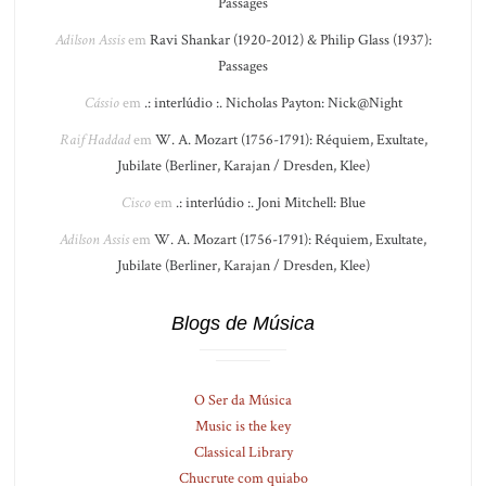
Passages
Adilson Assis
em
Ravi Shankar (1920-2012) & Philip Glass (1937):
Passages
Cássio
em
.: interlúdio :. Nicholas Payton: Nick@Night
Raif Haddad
em
W. A. Mozart (1756-1791): Réquiem, Exultate,
Jubilate (Berliner, Karajan / Dresden, Klee)
Cisco
em
.: interlúdio :. Joni Mitchell: Blue
Adilson Assis
em
W. A. Mozart (1756-1791): Réquiem, Exultate,
Jubilate (Berliner, Karajan / Dresden, Klee)
Blogs de Música
O Ser da Música
Music is the key
Classical Library
Chucrute com quiabo