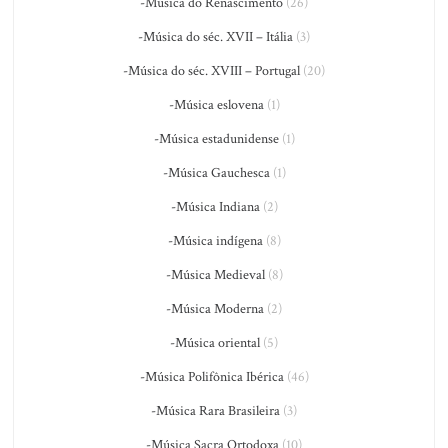
-Música do Renascimento
(26)
-Música do séc. XVII – Itália
(3)
-Música do séc. XVIII – Portugal
(20)
-Música eslovena
(1)
-Música estadunidense
(1)
-Música Gauchesca
(1)
-Música Indiana
(2)
-Música indígena
(8)
-Música Medieval
(8)
-Música Moderna
(2)
-Música oriental
(5)
-Música Polifônica Ibérica
(46)
-Música Rara Brasileira
(3)
-Música Sacra Ortodoxa
(10)