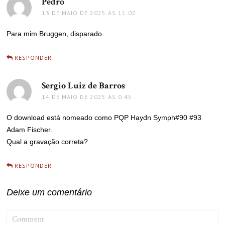
Pedro
disse:
13 DE MAIO DE 2025 ÀS 11:02
Para mim Bruggen, disparado.
RESPONDER
Sergio Luiz de Barros
disse:
14 DE MAIO DE 2025 ÀS 0:45
O download está nomeado como PQP Haydn Symph#90 #93
Adam Fischer.
Qual a gravação correta?
RESPONDER
Deixe um comentário
COMMENT