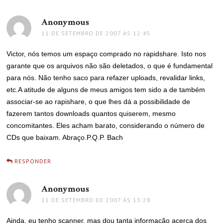
Anonymous
disse:
11 DE SETEMBRO DE 2007 ÀS 12:45
Victor, nós temos um espaço comprado no rapidshare. Isto nos
garante que os arquivos não são deletados, o que é fundamental
para nós. Não tenho saco para refazer uploads, revalidar links,
etc.A atitude de alguns de meus amigos tem sido a de também
associar-se ao rapishare, o que lhes dá a possibilidade de
fazerem tantos downloads quantos quiserem, mesmo
concomitantes. Eles acham barato, considerando o número de
CDs que baixam. Abraço.P.Q.P. Bach
RESPONDER
Anonymous
disse:
11 DE SETEMBRO DE 2007 ÀS 13:28
Ainda, eu tenho scanner, mas dou tanta informação acerca dos