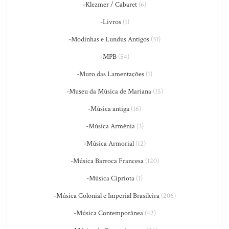
-Klezmer / Cabaret
(6)
-Livros
(1)
-Modinhas e Lundus Antigos
(31)
-MPB
(54)
-Muro das Lamentações
(1)
-Museu da Música de Mariana
(15)
-Música antiga
(16)
-Música Armênia
(3)
-Música Armorial
(12)
-Música Barroca Francesa
(120)
-Música Cipriota
(1)
-Música Colonial e Imperial Brasileira
(206)
-Música Contemporânea
(42)