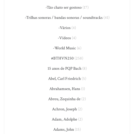
-Tão chato ser gostoso
(17)
-Trilhas sonoras / bandas sonoras / soundtracks
(41)
-Vários
(4)
-Vídeos
(4)
-World Music
(6)
#BTHVN250
(258)
15 anos de PQP Bach
(8)
Abel, Carl Friedrich
(5)
Abrahamsen, Hans
(1)
Abreu, Zequinha de
(2)
Achron, Joseph
(2)
Adam, Adolphe
(2)
Adams, John
(15)