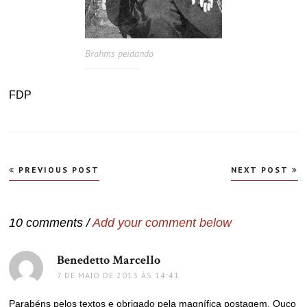
Brahms peidando
FDP
Navegação
PREVIOUS POST
NEXT POST
de
Post
10 comments /
Add your comment below
Benedetto Marcello
disse:
7 DE MAIO DE 2013 ÀS 14:41
Parabéns pelos textos e obrigado pela magnífica postagem. Ouço