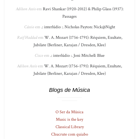
Adilson Assis
em
Ravi Shankar (1920-2012) & Philip Glass (1937):
Passages
Cássio
em
.: interlúdio :. Nicholas Payton: Nick@Night
Raif Haddad
em
W. A. Mozart (1756-1791): Réquiem, Exultate,
Jubilate (Berliner, Karajan / Dresden, Klee)
Cisco
em
.: interlúdio :. Joni Mitchell: Blue
Adilson Assis
em
W. A. Mozart (1756-1791): Réquiem, Exultate,
Jubilate (Berliner, Karajan / Dresden, Klee)
Blogs de Música
O Ser da Música
Music is the key
Classical Library
Chucrute com quiabo