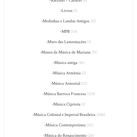
-Klezmer / Cabaret
(6)
-Livros
(1)
-Modinhas e Lundus Antigos
(31)
-MPB
(54)
-Muro das Lamentações
(1)
-Museu da Música de Mariana
(15)
-Música antiga
(16)
-Música Armênia
(3)
-Música Armorial
(12)
-Música Barroca Francesa
(120)
-Música Cipriota
(1)
-Música Colonial e Imperial Brasileira
(206)
-Música Contemporânea
(42)
-Música do Renascimento
(26)