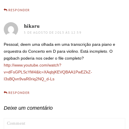
RESPONDER
hikaru
disse:
5 DE AGOSTO DE 2013 ÀS 12:59
Pessoal, deem uma olhada em uma transcrição para piano e
orquestra do Concerto em D para violino. Está incmpleto. O
pqpbach poderia nos ceder o file completo?
http://www.youtube.com/watch?
v=dFsGPLScYM4&lc=XAqbjKEVQBAA1PwEZkZ-
I3sBQvn9vaR0riq2NQ_d-Ls
RESPONDER
Deixe um comentário
COMMENT