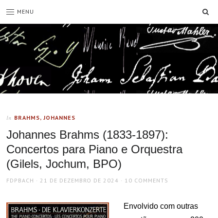
SE
MENU
BRAHMS, JOHANNES
In
Johannes Brahms (1833-1897):
Concertos para Piano e Orquestra
(Gilels, Jochum, BPO)
AUTHOR
POSTED
FDPBACH
21 DE DEZEMBRO DE 2024
10 COMMENTS
ON
Envolvido com outras