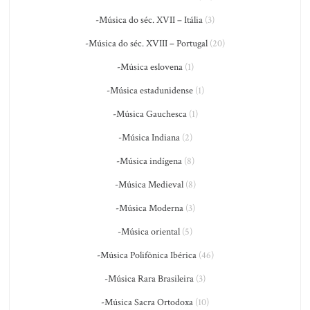
-Música do séc. XVII – Itália
(3)
-Música do séc. XVIII – Portugal
(20)
-Música eslovena
(1)
-Música estadunidense
(1)
-Música Gauchesca
(1)
-Música Indiana
(2)
-Música indígena
(8)
-Música Medieval
(8)
-Música Moderna
(3)
-Música oriental
(5)
-Música Polifônica Ibérica
(46)
-Música Rara Brasileira
(3)
-Música Sacra Ortodoxa
(10)