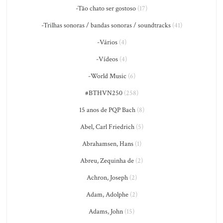
-Tão chato ser gostoso
(17)
-Trilhas sonoras / bandas sonoras / soundtracks
(41)
-Vários
(4)
-Vídeos
(4)
-World Music
(6)
#BTHVN250
(258)
15 anos de PQP Bach
(8)
Abel, Carl Friedrich
(5)
Abrahamsen, Hans
(1)
Abreu, Zequinha de
(2)
Achron, Joseph
(2)
Adam, Adolphe
(2)
Adams, John
(15)