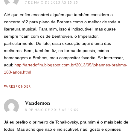
7 DE MAIO DE 2013 ÀS 15:25
Até que enfim encontrei alguém que também considera o
concerto n°2 para piano de Brahms como o melhor de toda a
literatura musical. Para mim, isso é indiscutível, mas quase
sempre ficam com os de Beethoven, o Imperador,
particularmente. De fato, essa execução aqui é uma das
melhores. Bem, também fiz, na forma de poesia, minha
homenagem a Brahms, meu compositor favorito, Se interessar,
aqui:
http://artedofim.blogspot.com.br/2013/05/johannes-brahms-
180-anos.html
RESPONDER
Vanderson
disse:
8 DE MAIO DE 2013 ÀS 19:09
Já eu prefiro o primeiro de Tchaikovsky, pra mim é o mais belo de
todos. Mas acho que não é indiscutível, não; gosto e opiniões