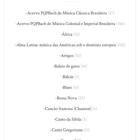
-Acervo PQPBach de Música Clássica Brasileira
(37)
-Acervo PQPBach de Música Colonial e Imperial Brasileira
(186)
-África
(12)
-Alma Latina: música das Américas sob o domínio europeu
(100)
-Artigos
(35)
-Balaio de gatos
(36)
-Bálcãs
(4)
-Blues
(14)
-Bossa Nova
(22)
-Canção francesa (Chanson)
(5)
-Canto da Sibila
(3)
-Canto Gregoriano
(13)