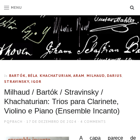
SE
MENU
BARTÓK, BÉLA
,
KHACHATURIAN, ARAM
,
MILHAUD, DARIUS
,
In
STRAVINSKY, IGOR
Milhaud / Bartók / Stravinsky /
Khachaturian: Trios para Clarinete,
Violino e Piano (Ensemble Incanto)
AUTHOR
POSTED
PQPBACH
17 DE DEZEMBRO DE 2024
4 COMMENTS
ON
A capa parece de