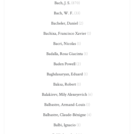
Bach, J. S.
(870)
Bach, W. F.
(33)
Bacheler, Daniel
(2)
Bachixa, Francisco Xavier
(1)
Bacri, Nicolas
(1)
Badalla, Rosa Giacinta
(1)
Baden Powell
(2)
Baghdasaryan, Eduard
(1)
Baksa, Robert
(1)
Balakirev, Mily Alexeyevich
(6)
Balbastre, Armand-Louis
(1)
Balbastre, Claude-Bénigne
(4)
Balbi, Ignacio
(1)