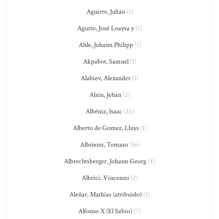
Aguirre, Julián
(1)
Agurto, José Loaysa y
(1)
Ahle, Johann Philipp
(1)
Akpabot, Samuel
(1)
Alabiev, Alexander
(1)
Alain, Jehan
(2)
Albéniz, Isaac
(35)
Alberto de Gomez, Lluys
(1)
Albinoni, Tomaso
(16)
Albrechtsberger, Johann Georg
(4)
Albrici, Vincenzo
(2)
Aleñar, Mathías (atribuido)
(1)
Alfonso X (El Sabio)
(7)