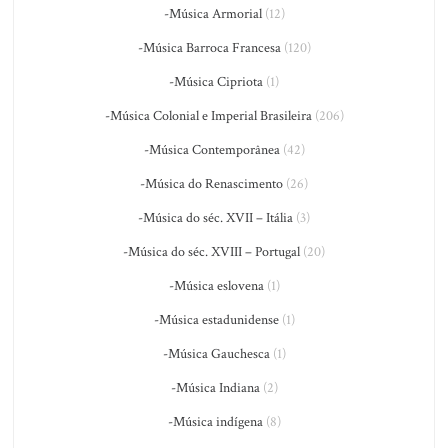
-Música Armorial
(12)
-Música Barroca Francesa
(120)
-Música Cipriota
(1)
-Música Colonial e Imperial Brasileira
(206)
-Música Contemporânea
(42)
-Música do Renascimento
(26)
-Música do séc. XVII – Itália
(3)
-Música do séc. XVIII – Portugal
(20)
-Música eslovena
(1)
-Música estadunidense
(1)
-Música Gauchesca
(1)
-Música Indiana
(2)
-Música indígena
(8)