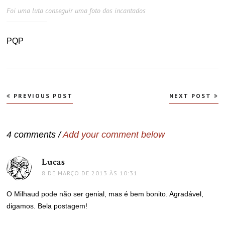
Foi uma luta conseguir uma foto dos incantados
PQP
Navegação
PREVIOUS POST
NEXT POST
de
Post
4 comments /
Add your comment below
Lucas
disse:
8 DE MARÇO DE 2013 ÀS 10:31
O Milhaud pode não ser genial, mas é bem bonito. Agradável,
digamos. Bela postagem!