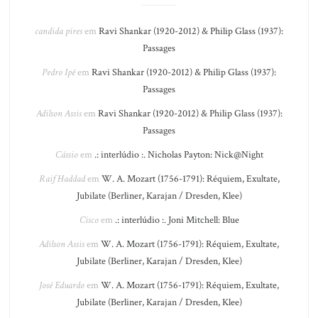
candida pires
em
Ravi Shankar (1920-2012) & Philip Glass (1937):
Passages
Pedro Ipê
em
Ravi Shankar (1920-2012) & Philip Glass (1937):
Passages
Adilson Assis
em
Ravi Shankar (1920-2012) & Philip Glass (1937):
Passages
Cássio
em
.: interlúdio :. Nicholas Payton: Nick@Night
Raif Haddad
em
W. A. Mozart (1756-1791): Réquiem, Exultate,
Jubilate (Berliner, Karajan / Dresden, Klee)
Cisco
em
.: interlúdio :. Joni Mitchell: Blue
Adilson Assis
em
W. A. Mozart (1756-1791): Réquiem, Exultate,
Jubilate (Berliner, Karajan / Dresden, Klee)
José Eduardo
em
W. A. Mozart (1756-1791): Réquiem, Exultate,
Jubilate (Berliner, Karajan / Dresden, Klee)