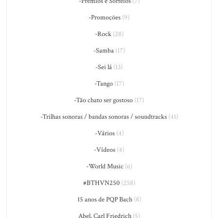
-Prêmios e Sorteios
(7)
-Promoções
(9)
-Rock
(28)
-Samba
(17)
-Sei lá
(13)
-Tango
(17)
-Tão chato ser gostoso
(17)
-Trilhas sonoras / bandas sonoras / soundtracks
(41)
-Vários
(4)
-Vídeos
(4)
-World Music
(6)
#BTHVN250
(258)
15 anos de PQP Bach
(8)
Abel, Carl Friedrich
(5)