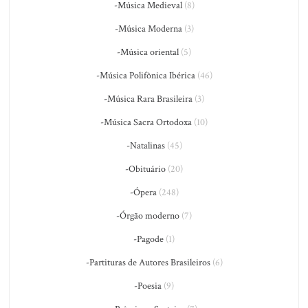
-Música Medieval
(8)
-Música Moderna
(3)
-Música oriental
(5)
-Música Polifônica Ibérica
(46)
-Música Rara Brasileira
(3)
-Música Sacra Ortodoxa
(10)
-Natalinas
(45)
-Obituário
(20)
-Ópera
(248)
-Órgão moderno
(7)
-Pagode
(1)
-Partituras de Autores Brasileiros
(6)
-Poesia
(9)