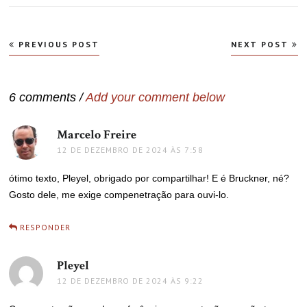
Navegação
PREVIOUS POST
NEXT POST
de
Post
6 comments /
Add your comment below
Marcelo Freire
disse:
12 DE DEZEMBRO DE 2024 ÀS 7:58
ótimo texto, Pleyel, obrigado por compartilhar! E é Bruckner, né?
Gosto dele, me exige compenetração para ouvi-lo.
RESPONDER
Pleyel
disse:
12 DE DEZEMBRO DE 2024 ÀS 9:22