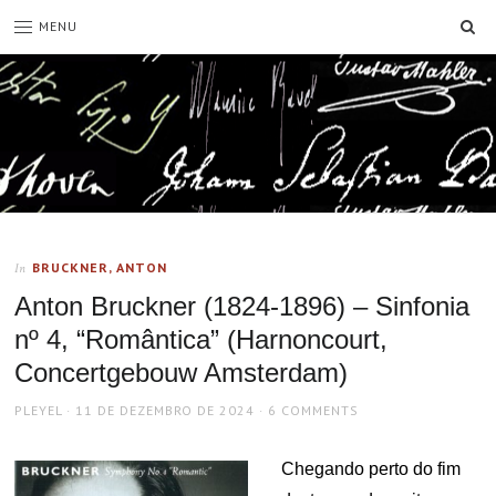
SE
MENU
BRUCKNER, ANTON
In
Anton Bruckner (1824-1896) – Sinfonia
nº 4, “Romântica” (Harnoncourt,
Concertgebouw Amsterdam)
AUTHOR
POSTED
PLEYEL
11 DE DEZEMBRO DE 2024
6 COMMENTS
ON
Chegando perto do fim