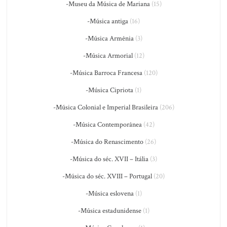
-Museu da Música de Mariana
(15)
-Música antiga
(16)
-Música Armênia
(3)
-Música Armorial
(12)
-Música Barroca Francesa
(120)
-Música Cipriota
(1)
-Música Colonial e Imperial Brasileira
(206)
-Música Contemporânea
(42)
-Música do Renascimento
(26)
-Música do séc. XVII – Itália
(3)
-Música do séc. XVIII – Portugal
(20)
-Música eslovena
(1)
-Música estadunidense
(1)