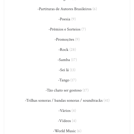
-Partituras de Autores Brasileiros
(6)
-Poesia
(9)
-Prêmios e Sorteios
(7)
-Promoções
(9)
-Rock
(28)
-Samba
(17)
-Sei lá
(13)
-Tango
(17)
-Tão chato ser gostoso
(17)
-Trilhas sonoras / bandas sonoras / soundtracks
(41)
-Vários
(4)
-Vídeos
(4)
-World Music
(6)