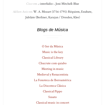
Cisco
em
.: interlúdio :. Joni Mitchell: Blue
Adilson Assis
em
W. A. Mozart (1756-1791): Réquiem, Exultate,
Jubilate (Berliner, Karajan / Dresden, Klee)
Blogs de Música
O Ser da Música
Music is the key
Classical Library
Chucrute com quiabo
Meeting in music
Medieval y Renacentista
La Fonoteca de Iberoamérica
La Discoteca Clásica
Classical Pippo
Susato
Classical music in concert