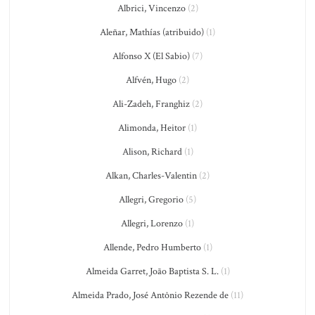
Albrici, Vincenzo
(2)
Aleñar, Mathías (atribuido)
(1)
Alfonso X (El Sabio)
(7)
Alfvén, Hugo
(2)
Ali-Zadeh, Franghiz
(2)
Alimonda, Heitor
(1)
Alison, Richard
(1)
Alkan, Charles-Valentin
(2)
Allegri, Gregorio
(5)
Allegri, Lorenzo
(1)
Allende, Pedro Humberto
(1)
Almeida Garret, João Baptista S. L.
(1)
Almeida Prado, José Antônio Rezende de
(11)