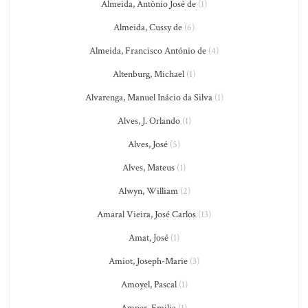
Almeida, Antônio José de
(1)
Almeida, Cussy de
(6)
Almeida, Francisco António de
(4)
Altenburg, Michael
(1)
Alvarenga, Manuel Inácio da Silva
(1)
Alves, J. Orlando
(1)
Alves, José
(5)
Alves, Mateus
(1)
Alwyn, William
(2)
Amaral Vieira, José Carlos
(13)
Amat, José
(1)
Amiot, Joseph-Marie
(3)
Amoyel, Pascal
(1)
Amper, Emilia
(1)