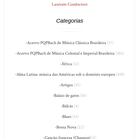
Laureate Conductors
Categorias
-Acervo PQPBach de Música Clássica Brasileira
(37)
-Acervo PQPBach de Música Colonial e Imperial Brasileira
(186)
-África
(12)
-Alma Latina: música das Américas sob o domínio europeu
(100)
-Artigos
(35)
-Balaio de gatos
(36)
-Bálcãs
(4)
-Blues
(14)
-Bossa Nova
(22)
-Canção francesa (Chanson)
(5)