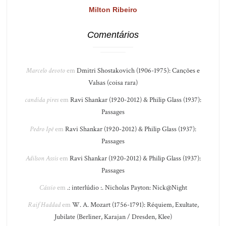
Milton Ribeiro
Comentários
Marcelo devoto
em
Dmitri Shostakovich (1906-1975): Canções e
Valsas (coisa rara)
candida pires
em
Ravi Shankar (1920-2012) & Philip Glass (1937):
Passages
Pedro Ipê
em
Ravi Shankar (1920-2012) & Philip Glass (1937):
Passages
Adilson Assis
em
Ravi Shankar (1920-2012) & Philip Glass (1937):
Passages
Cássio
em
.: interlúdio :. Nicholas Payton: Nick@Night
Raif Haddad
em
W. A. Mozart (1756-1791): Réquiem, Exultate,
Jubilate (Berliner, Karajan / Dresden, Klee)