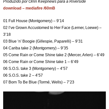
Produzido por Orrin Keepnews para a Riverside
download – mediafire /60mB
01 Full House (Montgomery) – 9’14
02 I’ve Grown Accustomed to Her Face (Lerner, Loewe) –
3’18
03 Blue ‘n’ Boogie (Gillespie, Paparelli) – 9’31
04 Cariba take 2 (Montgomery) – 9’35
05 Come Rain or Come Shine take 2 (Mercer, Arlen) – 6’49
06 Come Rain or Come Shine take 1 – 6’49
06 S.O.S. take 3 (Montgomery) – 4’57
06 S.O.S. take 2 – 4’57
07 Born To Be Blue (Tormé, Wells) – 7’23