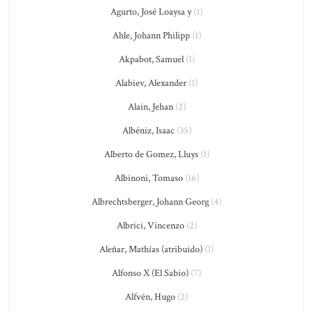
Agurto, José Loaysa y
(1)
Ahle, Johann Philipp
(1)
Akpabot, Samuel
(1)
Alabiev, Alexander
(1)
Alain, Jehan
(2)
Albéniz, Isaac
(35)
Alberto de Gomez, Lluys
(1)
Albinoni, Tomaso
(16)
Albrechtsberger, Johann Georg
(4)
Albrici, Vincenzo
(2)
Aleñar, Mathías (atribuido)
(1)
Alfonso X (El Sabio)
(7)
Alfvén, Hugo
(2)