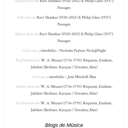
candida pires
em
Ravi Shankar (1920-2012) & Philip Glass (1937):
Passages
Pedro Ipê
em
Ravi Shankar (1920-2012) & Philip Glass (1937):
Passages
Adilson Assis
em
Ravi Shankar (1920-2012) & Philip Glass (1937):
Passages
Cássio
em
.: interlúdio :. Nicholas Payton: Nick@Night
Raif Haddad
em
W. A. Mozart (1756-1791): Réquiem, Exultate,
Jubilate (Berliner, Karajan / Dresden, Klee)
Cisco
em
.: interlúdio :. Joni Mitchell: Blue
Adilson Assis
em
W. A. Mozart (1756-1791): Réquiem, Exultate,
Jubilate (Berliner, Karajan / Dresden, Klee)
José Eduardo
em
W. A. Mozart (1756-1791): Réquiem, Exultate,
Jubilate (Berliner, Karajan / Dresden, Klee)
Blogs de Música