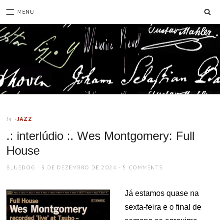
SE
MENU
-JAZZ
In
.: interlúdio :. Wes Montgomery: Full
House
AUTHOR
POSTED
BLUEDOG
9 DE DEZEMBRO DE 2024
5 COMMENTS
ON
Já estamos quase na
sexta-feira e o final de