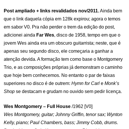
Post ampliado + links revalidados nov/2011.
Ainda bem
que o link daquela cópia em 128k expirou; agora o temos
em sabor V0. Pra não perder o trem da edição do post,
adicionei ainda
Far Wes
, disco de 1958, tempo em que o
jovem Wes ainda era um obscuro guitarrista; neste, que é
apenas seu segundo disco, ele começaria a ganhar a
atenção devida. A formação tem como base o Montgomery
Trio, e as composições próprias já demonstram o caminho
que hoje bem conhecemos. No entanto o par de faixas
superiores no disco é de outrem:
Hymn for Carl
e
Monk’s
Shop
se destacam e grudam no ouvido sem pedir licença.
Wes Montgomery – Full House
/1962 [V0]
Wes Montgomery, guitar; Johnny Griffin, tenor sax; Wynton
Kelly, piano; Paul Chambers, bass; Jimmy Cobb, drums.