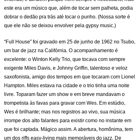
este era um músico que, além de tocar sem palheta, podia
dobrar o dedão pra trás até tocar o punho. (Nossa sorte é
que ele não se deixou envolver pela gypsy music.)
“Full House” foi gravado em 25 de junho de 1962 no Tsubo,
um bar de jazz na Califórnia. O acompanhamento é
excelente: o Winton Kelly Trio, que tocava com sempre
exigente Miles Davis, e Johnny Griffin, talentoso e veloz
saxofonista, amigo dos tempos em que tocaram com Lionel
Hampton. Miles estava na cidade e o trio tinha uma noite
livre. Toparam fazer um show e em breve mandavam o
trompetista às favas para gravar com Wes. Em estúdio,
Wes é brilhante; mas nos registros ao vivo, sua música
irrompe dos alto falantes para existir como no instante em
que foi captada. Mágico assim. A abertura, homônima, tem
um dos riffs easy-living mais memoráveis do jazz. De