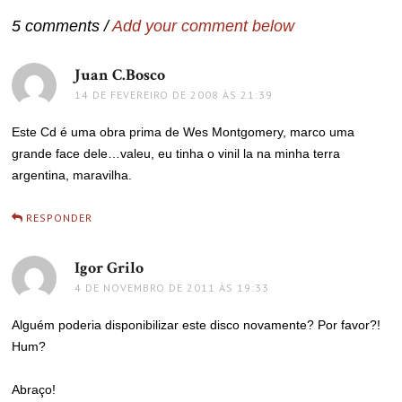
Post
5 comments /
Add your comment below
Juan C.Bosco
disse:
14 DE FEVEREIRO DE 2008 ÀS 21:39
Este Cd é uma obra prima de Wes Montgomery, marco uma
grande face dele…valeu, eu tinha o vinil la na minha terra
argentina, maravilha.
RESPONDER
Igor Grilo
disse:
4 DE NOVEMBRO DE 2011 ÀS 19:33
Alguém poderia disponibilizar este disco novamente? Por favor?!
Hum?
Abraço!