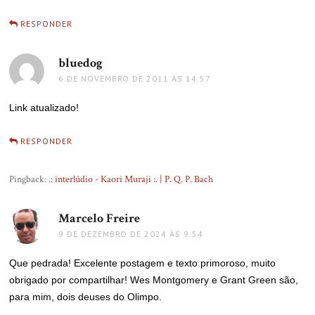
RESPONDER
bluedog
disse:
6 DE NOVEMBRO DE 2011 ÀS 14:57
Link atualizado!
RESPONDER
Pingback:
.: interlúdio - Kaori Muraji :. | P. Q. P. Bach
Marcelo Freire
disse:
9 DE DEZEMBRO DE 2024 ÀS 9:54
Que pedrada! Excelente postagem e texto primoroso, muito
obrigado por compartilhar! Wes Montgomery e Grant Green são,
para mim, dois deuses do Olimpo.