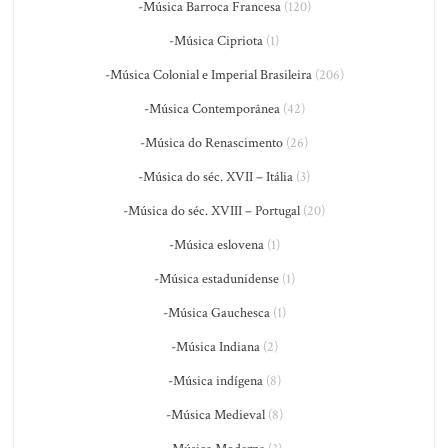
-Música Barroca Francesa
(120)
-Música Cipriota
(1)
-Música Colonial e Imperial Brasileira
(206)
-Música Contemporânea
(42)
-Música do Renascimento
(26)
-Música do séc. XVII – Itália
(3)
-Música do séc. XVIII – Portugal
(20)
-Música eslovena
(1)
-Música estadunidense
(1)
-Música Gauchesca
(1)
-Música Indiana
(2)
-Música indígena
(8)
-Música Medieval
(8)