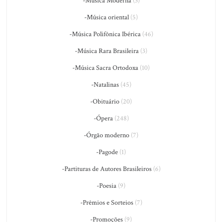
-Música Moderna
(3)
-Música oriental
(5)
-Música Polifônica Ibérica
(46)
-Música Rara Brasileira
(3)
-Música Sacra Ortodoxa
(10)
-Natalinas
(45)
-Obituário
(20)
-Ópera
(248)
-Órgão moderno
(7)
-Pagode
(1)
-Partituras de Autores Brasileiros
(6)
-Poesia
(9)
-Prêmios e Sorteios
(7)
-Promoções
(9)