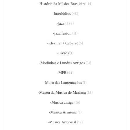
-História da Música Brasileira
(14)
-Interlúdios
(48)
-Jazz
(589)
-jazz fusion
(11)
-Klezmer / Cabaret
(6)
-Livros
(1)
-Modinhas e Lundus Antigos
(31)
-MPB
(54)
-Muro das Lamentações
(1)
-Museu da Música de Mariana
(15)
-Música antiga
(16)
-Música Armênia
(3)
-Música Armorial
(12)