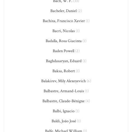
Bach, W. F.
(33)
Bacheler, Daniel
(2)
Bachixa, Francisco Xavier
(1)
Bacri, Nicolas
(1)
Badalla, Rosa Giacinta
(1)
Baden Powell
(2)
Baghdasaryan, Eduard
(1)
Baksa, Robert
(1)
Balakirev, Mily Alexeyevich
(6)
Balbastre, Armand-Louis
(1)
Balbastre, Claude-Bénigne
(4)
Balbi, Ignacio
(1)
Baldi, João José
(1)
Balfe, Michael William
(1)