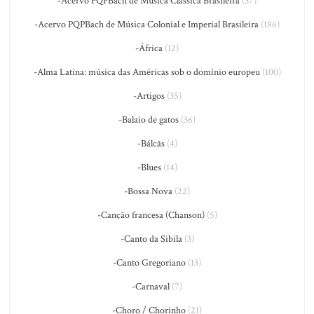
-Acervo PQPBach de Música Clássica Brasileira
(37)
-Acervo PQPBach de Música Colonial e Imperial Brasileira
(186)
-África
(12)
-Alma Latina: música das Américas sob o domínio europeu
(100)
-Artigos
(35)
-Balaio de gatos
(36)
-Bálcãs
(4)
-Blues
(14)
-Bossa Nova
(22)
-Canção francesa (Chanson)
(5)
-Canto da Sibila
(3)
-Canto Gregoriano
(13)
-Carnaval
(7)
-Choro / Chorinho
(21)