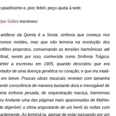
upadíssimo e, pior, febril, peço ajuda à web:
lipe Salles
escreveu:
antítese da Quinta é a Sexta, sinfonia que começa nos
esmos moldes, mas que não termina na resolução dos
nflitos propostos, conservando as tensões harmônicas até
final, sendo por isso, conhecida como Sinfonia Trágica.
ahler a escreveu em 1905, quando descobriu que era
rtador de uma doença genética no coração, e que iria matá-
o em breve. Poucas obras musicais revelam com tamanha
mando consciência de maneira bastante dura e irrevogável de
uma sinfonia pesada, de orquestração maciça, harmonias
eu Andante uma das páginas mais apaixonadas de Mahler.
e digerível; o clima angustiante de um herói às voltas com
ssantemente. Ao terminá-la, apesar de estar passando por um