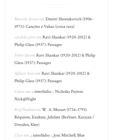
Marcelo devoto
em
Dmitri Shostakovich (1906-
1975): Canções e Valsas (coisa rara)
candida pires
em
Ravi Shankar (1920-2012) &
Philip Glass (1937): Passages
Pedro Ipê
em
Ravi Shankar (1920-2012) & Philip
Glass (1937): Passages
Adilson Assis
em
Ravi Shankar (1920-2012) &
Philip Glass (1937): Passages
Cássio
em
.: interlúdio :. Nicholas Payton:
Nick@Night
Raif Haddad
em
W. A. Mozart (1756-1791):
Réquiem, Exultate, Jubilate (Berliner, Karajan /
Dresden, Klee)
Cisco
em
.: interlúdio :. Joni Mitchell: Blue