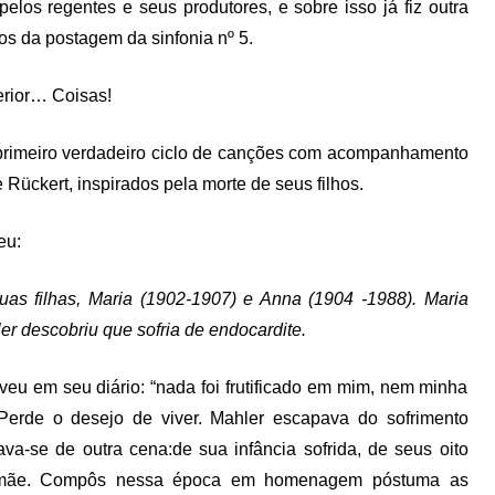
pelos regentes e seus produtores, e sobre isso já fiz outra
os da postagem da sinfonia nº 5.
erior… Coisas!
rimeiro verdadeiro ciclo de canções com acompanhamento
Rückert, inspirados pela morte de seus filhos.
eu:
uas filhas, Maria (1902-1907) e Anna (1904 -1988). Maria
r descobriu que sofria de endocardite.
veu em seu diário: “nada foi frutificado em mim, nem minha
Perde o desejo de viver. Mahler escapava do sofrimento
ava-se de outra cena:de sua infância sofrida, de seus oito
a mãe. Compôs nessa época em homenagem póstuma as