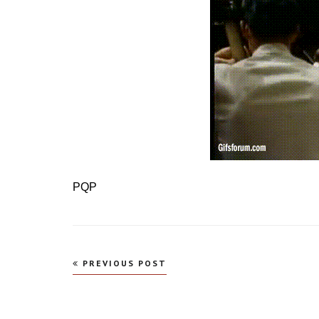
PQP
Navegação
PREVIOUS POST
de
Post