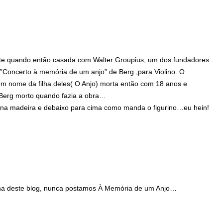
ente quando então casada com Walter Groupius, um dos fundadores
o ”Concerto à memória de um anjo” de Berg ,para Violino. O
m nome da filha deles( O Anjo) morta então com 18 anos e
erg morto quando fazia a obra…
 na madeira e debaixo para cima como manda o figurino…eu hein!
nha deste blog, nunca postamos À Memória de um Anjo…