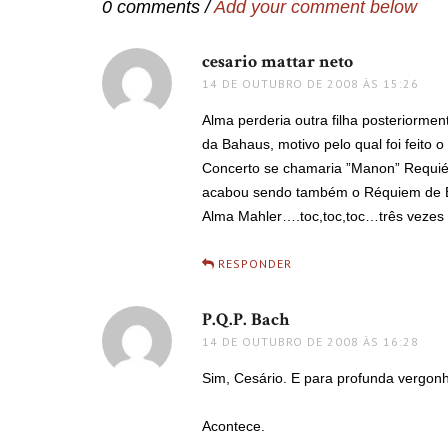
0 comments /
Add your comment below
cesario mattar neto
disse:
14 DE OUTUBRO DE 2008 ÀS 15:26
Alma perderia outra filha posteriorm
da Bahaus, motivo pelo qual foi feito 
Concerto se chamaria ”Manon” Requié
acabou sendo também o Réquiem de B
Alma Mahler….toc,toc,toc…três vezes
RESPONDER
P.Q.P. Bach
disse:
14 DE OUTUBRO DE 2008 ÀS 16:28
Sim, Cesário. E para profunda vergo
Acontece.