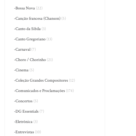
-Bossa Nova
(22)
-Canção francesa (Chanson)
(5)
-Canto da Sibila
(3)
-Canto Gregoriano
(13)
-Carnaval
(7)
-Choro / Chorinho
(21)
-Cinema
(5)
-Coleção Grandes Compositores
(12)
-Comunicados e Proclamações
(174)
-Concertos
(5)
-DG Essentials
(7)
-Eletrônica
(3)
-Entrevistas
(10)