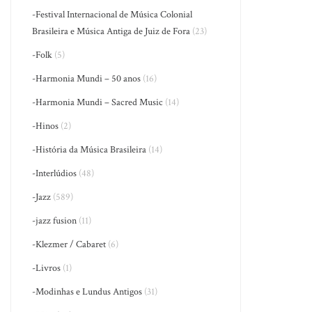
-Festival Internacional de Música Colonial
Brasileira e Música Antiga de Juiz de Fora
(23)
-Folk
(5)
-Harmonia Mundi – 50 anos
(16)
-Harmonia Mundi – Sacred Music
(14)
-Hinos
(2)
-História da Música Brasileira
(14)
-Interlúdios
(48)
-Jazz
(589)
-jazz fusion
(11)
-Klezmer / Cabaret
(6)
-Livros
(1)
-Modinhas e Lundus Antigos
(31)