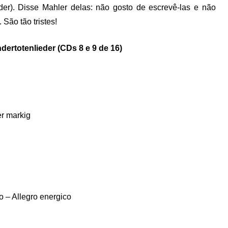
der). Disse Mahler delas: não gosto de escrevê-las e não
São tão tristes!
dertotenlieder (CDs 8 e 9 de 16)
er markig
o – Allegro energico