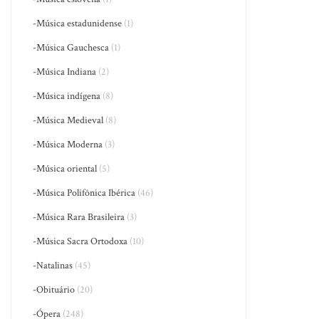
-Música estadunidense
(1)
-Música Gauchesca
(1)
-Música Indiana
(2)
-Música indígena
(8)
-Música Medieval
(8)
-Música Moderna
(3)
-Música oriental
(5)
-Música Polifônica Ibérica
(46)
-Música Rara Brasileira
(3)
-Música Sacra Ortodoxa
(10)
-Natalinas
(45)
-Obituário
(20)
-Ópera
(248)