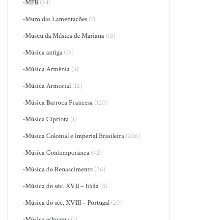
-MPB
(54)
-Muro das Lamentações
(1)
-Museu da Música de Mariana
(15)
-Música antiga
(16)
-Música Armênia
(3)
-Música Armorial
(12)
-Música Barroca Francesa
(120)
-Música Cipriota
(1)
-Música Colonial e Imperial Brasileira
(206)
-Música Contemporânea
(42)
-Música do Renascimento
(26)
-Música do séc. XVII – Itália
(3)
-Música do séc. XVIII – Portugal
(20)
-Música eslovena
(1)