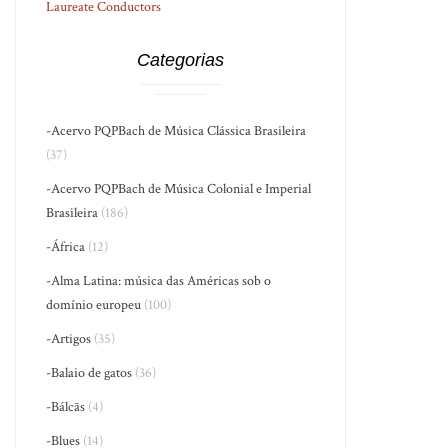
Laureate Conductors
Categorias
-Acervo PQPBach de Música Clássica Brasileira
(37)
-Acervo PQPBach de Música Colonial e Imperial
Brasileira
(186)
-África
(12)
-Alma Latina: música das Américas sob o
domínio europeu
(100)
-Artigos
(35)
-Balaio de gatos
(36)
-Bálcãs
(4)
-Blues
(14)