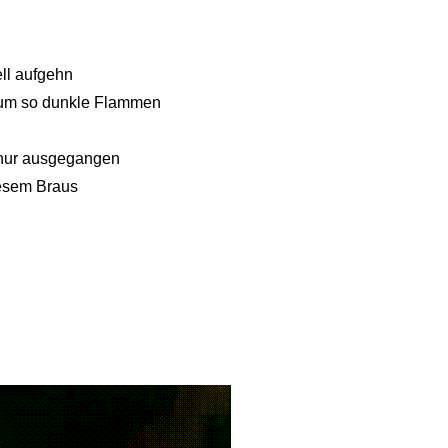
ell aufgehn
warum so dunkle Flammen
nd nur ausgegangen
diesem Braus