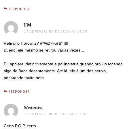
RESPONDER
FM
disse:
17 DE FEVEREIRO DE 2009 ÀS 14:38
Retirar o Horowits? #*#&@%#&*!!!!!
Bueno, ele mesmo se retirou várias vezes…
Eu apoiarei definitivamente a pollinolatria quando ouvi-lo tocando
algo de Bach decentemente. Até lá, ele é um dos heróis,
pontuando muito bem.
RESPONDER
Sóstenes
disse:
17 DE FEVEREIRO DE 2009 ÀS 13:01
Certo P.Q.P, certo.