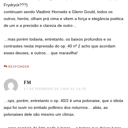
Frydryck???)
continuam sendo Vladimir Horowitz e Glenn Gould, todos os
outros, heróis, olham prá cima e vêem a força e elegância poética
de um e a precisão e clareza de outro…
…mas porém todavia, entretanto, os baixos profundos e os
contrastes nesta impressão do op. 40 nº 2 acho que acordam
esses deuses, e outros… que maravilha!
RESPONDER
FM
disse:
17 DE FEVEREIRO DE 2009 ÀS 14:35
…ops, porém, entretanto o op. 40/2 é uma polonaise, que o idiota
aqui foi ouvir no embalo pollinico dos noturnos… aliás, as
polonaises dele são mesmo um climax.