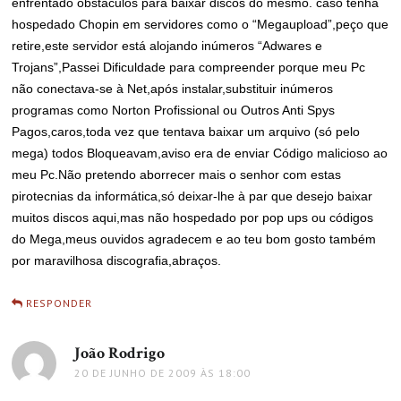
enfrentado obstáculos para baixar discos do mesmo. caso tenha
hospedado Chopin em servidores como o “Megaupload”,peço que
retire,este servidor está alojando inúmeros “Adwares e
Trojans”,Passei Dificuldade para compreender porque meu Pc
não conectava-se à Net,após instalar,substituir inúmeros
programas como Norton Profissional ou Outros Anti Spys
Pagos,caros,toda vez que tentava baixar um arquivo (só pelo
mega) todos Bloqueavam,aviso era de enviar Código malicioso ao
meu Pc.Não pretendo aborrecer mais o senhor com estas
pirotecnias da informática,só deixar-lhe à par que desejo baixar
muitos discos aqui,mas não hospedado por pop ups ou códigos
do Mega,meus ouvidos agradecem e ao teu bom gosto também
por maravilhosa discografia,abraços.
RESPONDER
João Rodrigo
disse:
20 DE JUNHO DE 2009 ÀS 18:00