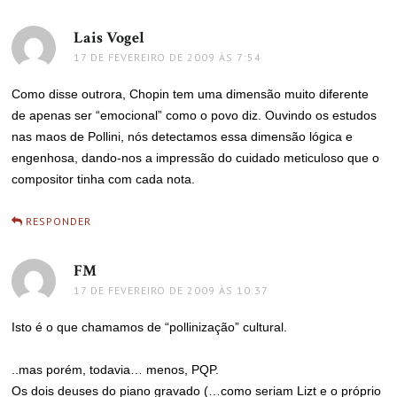
Lais Vogel
disse:
17 DE FEVEREIRO DE 2009 ÀS 7:54
Como disse outrora, Chopin tem uma dimensão muito diferente
de apenas ser “emocional” como o povo diz. Ouvindo os estudos
nas maos de Pollini, nós detectamos essa dimensão lógica e
engenhosa, dando-nos a impressão do cuidado meticuloso que o
compositor tinha com cada nota.
RESPONDER
FM
disse:
17 DE FEVEREIRO DE 2009 ÀS 10:37
Isto é o que chamamos de “pollinização” cultural.
..mas porém, todavia… menos, PQP.
Os dois deuses do piano gravado (…como seriam Lizt e o próprio