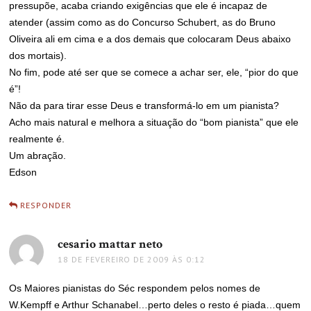
pressupõe, acaba criando exigências que ele é incapaz de
atender (assim como as do Concurso Schubert, as do Bruno
Oliveira ali em cima e a dos demais que colocaram Deus abaixo
dos mortais).
No fim, pode até ser que se comece a achar ser, ele, “pior do que
é”!
Não da para tirar esse Deus e transformá-lo em um pianista?
Acho mais natural e melhora a situação do “bom pianista” que ele
realmente é.
Um abração.
Edson
RESPONDER
cesario mattar neto
disse:
18 DE FEVEREIRO DE 2009 ÀS 0:12
Os Maiores pianistas do Séc respondem pelos nomes de
W.Kempff e Arthur Schanabel…perto deles o resto é piada…quem