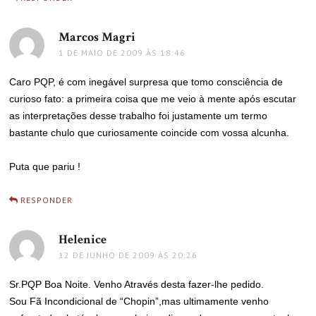
Marcos Magri
disse:
1 DE MAIO DE 2009 ÀS 18:46
Caro PQP, é com inegável surpresa que tomo consciência de
curioso fato: a primeira coisa que me veio à mente após escutar
as interpretações desse trabalho foi justamente um termo
bastante chulo que curiosamente coincide com vossa alcunha.
Puta que pariu !
RESPONDER
Helenice
disse:
12 DE JUNHO DE 2009 ÀS 20:26
Sr.PQP Boa Noite. Venho Através desta fazer-lhe pedido.
Sou Fã Incondicional de “Chopin”,mas ultimamente venho