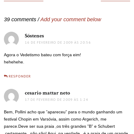
de
Post
39 comments /
Add your comment below
Sóstenes
disse:
16 DE FEVEREIRO DE 2009 ÀS 20:56
Agora o Vedetismo bateu com força eim!
hehehehe.
RESPONDER
cesario mattar neto
disse:
17 DE FEVEREIRO DE 2009 ÀS 1:24
Bem, Pollini acho que ”apareceu” para o mundo ganhando um
festival Chopin em Varsóvia, assim como Argerich, me
parece.Deve ser sua praia ,os três grandes ”B” e Schubert
,certamente , não são! Aqui ,na verdade , é a praia de um grande