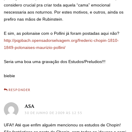
considero crucial pra criar toda aquela “cama” emocional
nescessaria aos noturnos. Por estes motivos, e outros, ainda os
prefiro nas mãos de Rubinstein.
E sim, as polonaise com o Pollini já foram postadas aqui não?
http://pqpbach.opensadorselvagem.org/frederic-chopin-1810-
1849-polonaises-maurizio-pollini/
Seria uma boa uma gravação dos Estudos/Preludios!!!
biebie
RESPONDER
ASA
disse:
30 DE JUNHO DE 2009 ÀS 12:55
UFA!! Até que enfim alguém mencionou os estudos de Chopin!