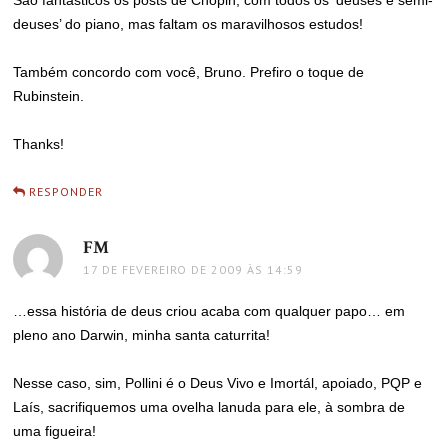
São fantásticos os posts de Chopin, com todos os ‘deuses e semi-
deuses’ do piano, mas faltam os maravilhosos estudos!
Também concordo com você, Bruno. Prefiro o toque de
Rubinstein.
Thanks!
RESPONDER
FM
disse:
17 DE FEVEREIRO DE 2009 ÀS 14:59
…essa história de deus criou acaba com qualquer papo… em
pleno ano Darwin, minha santa caturrita!
Nesse caso, sim, Pollini é o Deus Vivo e Imortál, apoiado, PQP e
Laís, sacrifiquemos uma ovelha lanuda para ele, à sombra de
uma figueira!