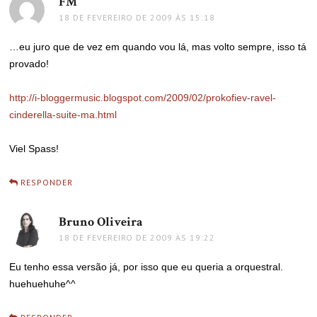
FM
disse:
18 DE FEVEREIRO DE 2009 ÀS 15:18
…eu juro que de vez em quando vou lá, mas volto sempre, isso tá
provado!
http://i-bloggermusic.blogspot.com/2009/02/prokofiev-ravel-
cinderella-suite-ma.html
Viel Spass!
RESPONDER
Bruno Oliveira
disse:
18 DE FEVEREIRO DE 2009 ÀS 19:22
Eu tenho essa versão já, por isso que eu queria a orquestral.
huehuehuhe^^