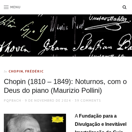
SE
MENU
CHOPIN, FRÉDÉRIC
In
Chopin (1810 – 1849): Noturnos, com o
Deus do piano (Maurizio Pollini)
AUTHOR
POSTED
PQPBACH
9 DE NOVEMBRO DE 2024
39 COMMENTS
ON
A
Fundação para a
Divulgação e Inevitável