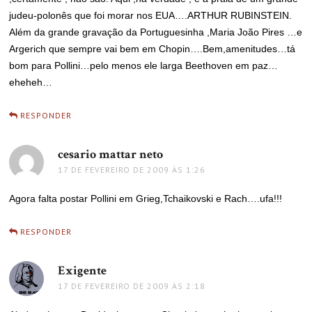
judeu-polonês que foi morar nos EUA….ARTHUR RUBINSTEIN.
Além da grande gravação da Portuguesinha ,Maria João Pires …e
Argerich que sempre vai bem em Chopin….Bem,amenitudes…tá
bom para Pollini…pelo menos ele larga Beethoven em paz…
eheheh…
RESPONDER
cesario mattar neto
disse:
17 DE FEVEREIRO DE 2009 ÀS 1:26
Agora falta postar Pollini em Grieg,Tchaikovski e Rach….ufa!!!
RESPONDER
Exigente
disse:
17 DE FEVEREIRO DE 2009 ÀS 2:18