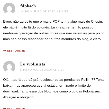
fdpbach
disse:
14 DE JANEIRO DE 2010 ÀS 5:33
Evoé, não acredito que o mano PQP tenha algo mais de Chopin,
ele não é muito fã do polonês. Eu infelizmente não possuo
nenhuma gravação de outras obras que não sejam as para piano,
mas não posso responder por outros membros do blog, é claro.
RESPONDER
Lu violinista
disse:
5 DE MARÇO DE 2010 ÀS 7:17
Olá ….será que dá prá recolocar estas perolas do Pollini ?? Tentei
baixar mas apareceu que já estava terminado o limite de
download. Tanto esse dos Noturnos como o cd das Polonaises.
Abração e obrigado.
RESPONDER