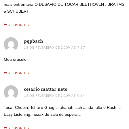
mais enfrentaria O DESAFIO DE TOCAR BEETHOVEN , BRAHMS
e SCHUBERT
RESPONDER
pqpbach
disse:
18 DE FEVEREIRO DE 2009 ÀS 7:17
Meu oráculo!
RESPONDER
cesario mattar neto
disse:
18 DE FEVEREIRO DE 2009 ÀS 0:14
Tocar Chopin, Tchai e Grieg….ahahah…ah ainda falta o Rach …
Easy Listening,muzak de sala de espera…
RESPONDER