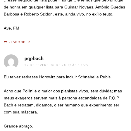
…esse negócio de lista pode ir longe… e temos que deixar lugar
de honra em qualquer lista para Guimar Novaes, Antônio Guedes
Barbosa e Roberto Szidon, este, ainda vivo, no exílio teuto.
Ave, FM
RESPONDER
pqpbach
disse:
17 DE FEVEREIRO DE 2009 ÀS 12:29
Eu talvez retirasse Horowitz para incluir Schnabel e Rubis.
Acho que Pollini é o maior dos pianistas vivos, sem dúvida; mas
meus exageros servem mais à persona escandalosa de P.Q.P.
Bach e retratam, digamos, o ser humano que experimento ser
com sua máscara.
Grande abraço.