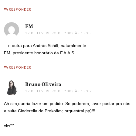
RESPONDER
FM
disse:
17 DE FEVEREIRO DE 2009 ÀS 15:05
…e outra para András Schiff, naturalmente.
FM, presidente honorário da F.A.A.S.
RESPONDER
Bruno Oliveira
disse:
17 DE FEVEREIRO DE 2009 ÀS 15:07
Ah sim,queria fazer um pedido. Se poderem, favor postar pra nós
a suite Cinderella do Prokofiev, orquestral pp)!!!
vlw^^