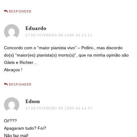
RESPONDER
Eduardo
disse:
17 DE FEVEREIRO DE 2009 ÀS 13:11
Concordo com o “maior pianista vivo” – Pollini-, mas discordo
do(s) “maior(es) pianista(s) morto(s)”, que na minha opinião são
Gilels e Richter…
Abraços !
RESPONDER
Edson
disse:
17 DE FEVEREIRO DE 2009 ÀS 14:37
Oi!???
Apagaram tudo? Foi?
Não faz mal!