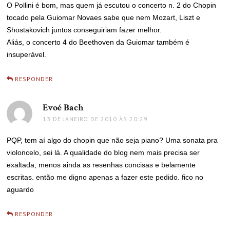
O Pollini é bom, mas quem já escutou o concerto n. 2 do Chopin
tocado pela Guiomar Novaes sabe que nem Mozart, Liszt e
Shostakovich juntos conseguiriam fazer melhor.
Aliás, o concerto 4 do Beethoven da Guiomar também é
insuperável.
RESPONDER
Evoé Bach
disse:
13 DE JANEIRO DE 2010 ÀS 20:29
PQP, tem aí algo do chopin que não seja piano? Uma sonata pra
violoncelo, sei lá. A qualidade do blog nem mais precisa ser
exaltada, menos ainda as resenhas concisas e belamente
escritas. então me digno apenas a fazer este pedido. fico no
aguardo
RESPONDER