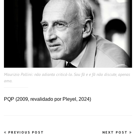
Maurizio Pollini: não adianta criticá-lo. Sou fã e e fã não discute, apenas
ama.
PQP (2009, revalidado por Pleyel, 2024)
Navegação
PREVIOUS POST
NEXT POST