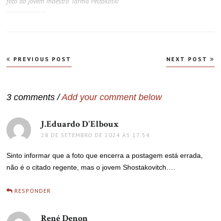
foto do jovem maestro Tarmo Peltokoski
Navegação
PREVIOUS POST
NEXT POST
de
Post
3 comments /
Add your comment below
J.Eduardo D'Elboux
disse:
28 DE SETEMBRO DE 2024 ÀS 17:54
Sinto informar que a foto que encerra a postagem está errada,
não é o citado regente, mas o jovem Shostakovitch….
RESPONDER
René Denon
disse: