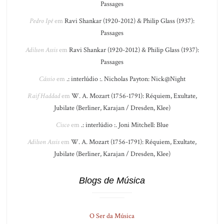
Passages
Pedro Ipê
em
Ravi Shankar (1920-2012) & Philip Glass (1937):
Passages
Adilson Assis
em
Ravi Shankar (1920-2012) & Philip Glass (1937):
Passages
Cássio
em
.: interlúdio :. Nicholas Payton: Nick@Night
Raif Haddad
em
W. A. Mozart (1756-1791): Réquiem, Exultate,
Jubilate (Berliner, Karajan / Dresden, Klee)
Cisco
em
.: interlúdio :. Joni Mitchell: Blue
Adilson Assis
em
W. A. Mozart (1756-1791): Réquiem, Exultate,
Jubilate (Berliner, Karajan / Dresden, Klee)
Blogs de Música
O Ser da Música