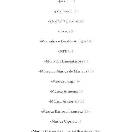
-Jazz
(589)
-jazz fusion
(11)
-Klezmer / Cabaret
(6)
-Livros
(1)
-Modinhas e Lundus Antigos
(31)
-MPB
(54)
-Muro das Lamentações
(1)
-Museu da Música de Mariana
(15)
-Música antiga
(16)
-Música Armênia
(3)
-Música Armorial
(12)
-Música Barroca Francesa
(120)
-Música Cipriota
(1)
-Música Colonial e Imperial Brasileira
(206)