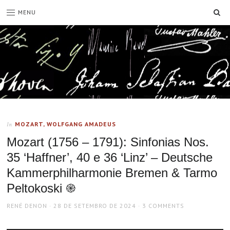
SE
MENU
MOZART, WOLFGANG AMADEUS
In
Mozart (1756 – 1791): Sinfonias Nos.
35 ‘Haffner’, 40 e 36 ‘Linz’ – Deutsche
Kammerphilharmonie Bremen & Tarmo
Peltokoski ֎
AUTHOR
POSTED
RENÉ DENON
28 DE SETEMBRO DE 2024
3 COMMENTS
ON