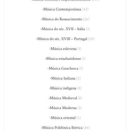
-Música Contemporânea
(42)
-Música do Renascimento
(26)
-Música do séc. XVII – Itália
(3)
-Música do séc. XVIII – Portugal
(20)
-Música eslovena
(1)
-Música estadunidense
(1)
-Música Gauchesca
(1)
-Música Indiana
(2)
-Música indígena
(8)
-Música Medieval
(8)
-Música Moderna
(2)
-Música oriental
(5)
-Música Polifônica Ibérica
(46)