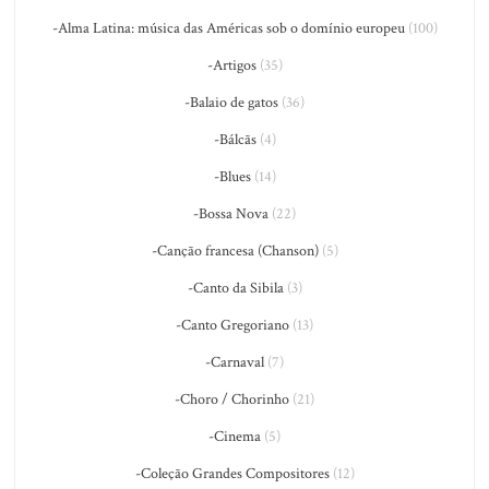
-Alma Latina: música das Américas sob o domínio europeu
(100)
-Artigos
(35)
-Balaio de gatos
(36)
-Bálcãs
(4)
-Blues
(14)
-Bossa Nova
(22)
-Canção francesa (Chanson)
(5)
-Canto da Sibila
(3)
-Canto Gregoriano
(13)
-Carnaval
(7)
-Choro / Chorinho
(21)
-Cinema
(5)
-Coleção Grandes Compositores
(12)