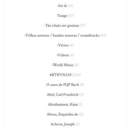
-Sei lá
(13)
-Tango
(17)
-Tão chato ser gostoso
(17)
-Trilhas sonoras / bandas sonoras / soundtracks
(41)
-Vários
(4)
-Vídeos
(4)
-World Music
(6)
#BTHVN250
(258)
15 anos de PQP Bach
(8)
Abel, Carl Friedrich
(5)
Abrahamsen, Hans
(1)
Abreu, Zequinha de
(2)
Achron, Joseph
(2)