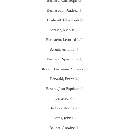
Bernard, Christoph
(2)
Bernasconi, Andrea
(1)
Bernhardt, Christoph
(1)
Bernier, Nicolas
(2)
Bernstein, Leonard
(27)
Bertali, Antonio
(3)
Bertoldo, Sperindio
(1)
Bertoli, Giovanni Antonio
(1)
Berwald, Franz
(6)
Besard, Jean Baptiste
(1)
Besteirol
(1)
Béthune, Michel
(1)
Bettis, John
(1)
Beuger, Antoine
(1)