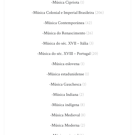
-Música Cipriota
(1)
-Música Colonial e Imperial Brasileira
(206)
-Música Contemporânea
(42)
-Música do Renascimento
(26)
-Música do séc. XVII – Itália
(3)
-Música do séc. XVIII – Portugal
(20)
-Música eslovena
(1)
-Música estadunidense
(1)
-Música Gauchesca
(1)
-Música Indiana
(2)
-Música indígena
(8)
-Música Medieval
(8)
-Música Moderna
(2)