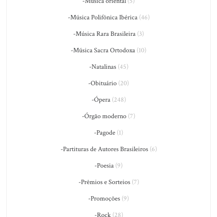
-Música oriental
(5)
-Música Polifônica Ibérica
(46)
-Música Rara Brasileira
(3)
-Música Sacra Ortodoxa
(10)
-Natalinas
(45)
-Obituário
(20)
-Ópera
(248)
-Órgão moderno
(7)
-Pagode
(1)
-Partituras de Autores Brasileiros
(6)
-Poesia
(9)
-Prêmios e Sorteios
(7)
-Promoções
(9)
-Rock
(28)