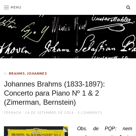
SE
MENU
BRAHMS, JOHANNES
In
Johannes Brahms (1833-1897):
Concerto para Piano Nº 1 & 2
(Zimerman, Bernstein)
AUTHOR
POSTED
FDPBACH
24 DE SETEMBRO DE 2024
3 COMMENTS
ON
Obs. de PQP: nem