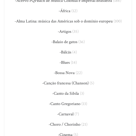
-Acervo PQPBach de Música Colonial e Imperial Brasileira
(186)
-África
(12)
-Alma Latina: música das Américas sob o domínio europeu
(100)
-Artigos
(35)
-Balaio de gatos
(36)
-Bálcãs
(4)
-Blues
(14)
-Bossa Nova
(22)
-Canção francesa (Chanson)
(5)
-Canto da Sibila
(3)
-Canto Gregoriano
(13)
-Carnaval
(7)
-Choro / Chorinho
(21)
-Cinema
(5)