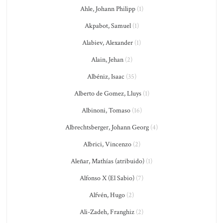
Ahle, Johann Philipp
(1)
Akpabot, Samuel
(1)
Alabiev, Alexander
(1)
Alain, Jehan
(2)
Albéniz, Isaac
(35)
Alberto de Gomez, Lluys
(1)
Albinoni, Tomaso
(16)
Albrechtsberger, Johann Georg
(4)
Albrici, Vincenzo
(2)
Aleñar, Mathías (atribuido)
(1)
Alfonso X (El Sabio)
(7)
Alfvén, Hugo
(2)
Ali-Zadeh, Franghiz
(2)