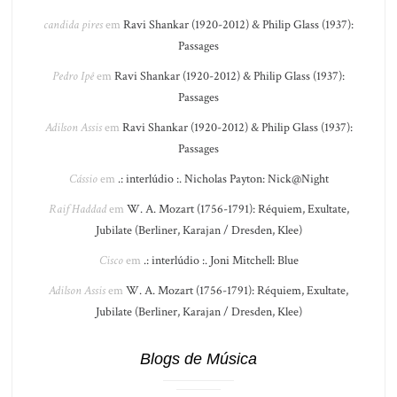
candida pires
em
Ravi Shankar (1920-2012) & Philip Glass (1937):
Passages
Pedro Ipê
em
Ravi Shankar (1920-2012) & Philip Glass (1937):
Passages
Adilson Assis
em
Ravi Shankar (1920-2012) & Philip Glass (1937):
Passages
Cássio
em
.: interlúdio :. Nicholas Payton: Nick@Night
Raif Haddad
em
W. A. Mozart (1756-1791): Réquiem, Exultate,
Jubilate (Berliner, Karajan / Dresden, Klee)
Cisco
em
.: interlúdio :. Joni Mitchell: Blue
Adilson Assis
em
W. A. Mozart (1756-1791): Réquiem, Exultate,
Jubilate (Berliner, Karajan / Dresden, Klee)
Blogs de Música