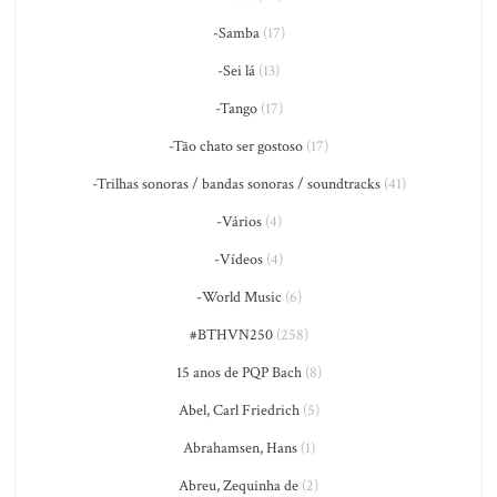
-Samba
(17)
-Sei lá
(13)
-Tango
(17)
-Tão chato ser gostoso
(17)
-Trilhas sonoras / bandas sonoras / soundtracks
(41)
-Vários
(4)
-Vídeos
(4)
-World Music
(6)
#BTHVN250
(258)
15 anos de PQP Bach
(8)
Abel, Carl Friedrich
(5)
Abrahamsen, Hans
(1)
Abreu, Zequinha de
(2)