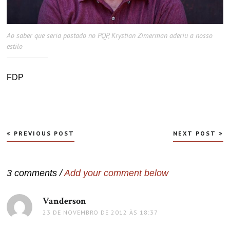
Ao saber que seria postado no PQP, Krystian Zimerman aderiu a nosso
estilo
FDP
Navegação
PREVIOUS POST
NEXT POST
de
Post
3 comments /
Add your comment below
Vanderson
disse:
23 DE NOVEMBRO DE 2012 ÀS 18:37