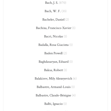
Bach, J. S.
(870)
Bach, W. F.
(33)
Bacheler, Daniel
(2)
Bachixa, Francisco Xavier
(1)
Bacri, Nicolas
(1)
Badalla, Rosa Giacinta
(1)
Baden Powell
(2)
Baghdasaryan, Eduard
(1)
Baksa, Robert
(1)
Balakirev, Mily Alexeyevich
(6)
Balbastre, Armand-Louis
(1)
Balbastre, Claude-Bénigne
(4)
Balbi, Ignacio
(1)