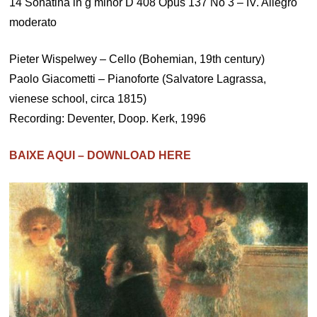
14 Sonatina in g minor D 408 Opus 137 No 3 – IV. Allegro
moderato
Pieter Wispelwey – Cello (Bohemian, 19th century)
Paolo Giacometti – Pianoforte (Salvatore Lagrassa,
vienese school, circa 1815)
Recording: Deventer, Doop. Kerk, 1996
BAIXE AQUI – DOWNLOAD HERE