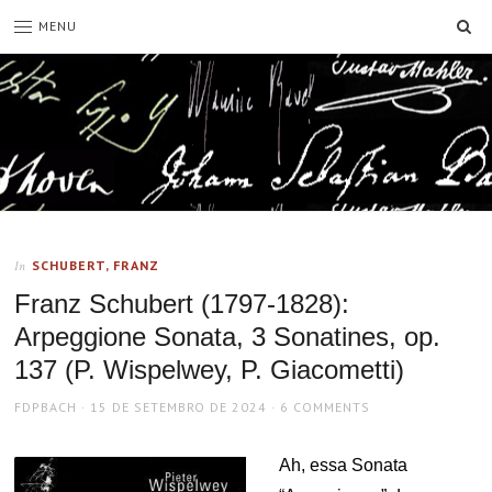
SE
MENU
SCHUBERT, FRANZ
In
Franz Schubert (1797-1828):
Arpeggione Sonata, 3 Sonatines, op.
137 (P. Wispelwey, P. Giacometti)
AUTHOR
POSTED
FDPBACH
15 DE SETEMBRO DE 2024
6 COMMENTS
ON
Ah, essa Sonata