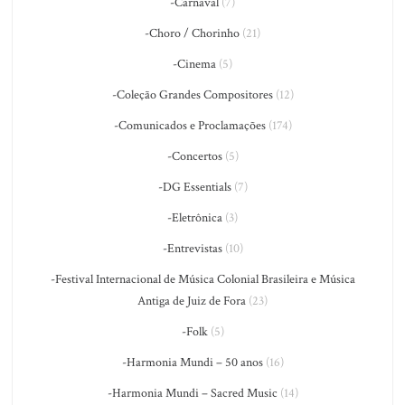
-Carnaval
(7)
-Choro / Chorinho
(21)
-Cinema
(5)
-Coleção Grandes Compositores
(12)
-Comunicados e Proclamações
(174)
-Concertos
(5)
-DG Essentials
(7)
-Eletrônica
(3)
-Entrevistas
(10)
-Festival Internacional de Música Colonial Brasileira e Música
Antiga de Juiz de Fora
(23)
-Folk
(5)
-Harmonia Mundi – 50 anos
(16)
-Harmonia Mundi – Sacred Music
(14)