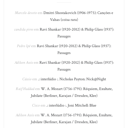
Marcelo devoto
em
Dmitri Shostakovich (1906-1975): Canções e
Valsas (coisa rara)
candida pires
em
Ravi Shankar (1920-2012) & Philip Glass (1937):
Passages
Pedro Ipê
em
Ravi Shankar (1920-2012) & Philip Glass (1937):
Passages
Adilson Assis
em
Ravi Shankar (1920-2012) & Philip Glass (1937):
Passages
Cássio
em
.: interlúdio :. Nicholas Payton: Nick@Night
Raif Haddad
em
W. A. Mozart (1756-1791): Réquiem, Exultate,
Jubilate (Berliner, Karajan / Dresden, Klee)
Cisco
em
.: interlúdio :. Joni Mitchell: Blue
Adilson Assis
em
W. A. Mozart (1756-1791): Réquiem, Exultate,
Jubilate (Berliner, Karajan / Dresden, Klee)