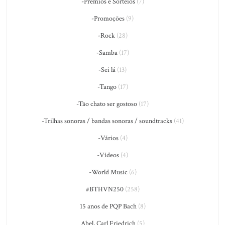
-Prêmios e Sorteios
(7)
-Promoções
(9)
-Rock
(28)
-Samba
(17)
-Sei lá
(13)
-Tango
(17)
-Tão chato ser gostoso
(17)
-Trilhas sonoras / bandas sonoras / soundtracks
(41)
-Vários
(4)
-Vídeos
(4)
-World Music
(6)
#BTHVN250
(258)
15 anos de PQP Bach
(8)
Abel, Carl Friedrich
(5)