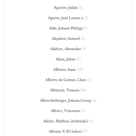
Aguirre, Julián
(1)
Agurto, José Loaysa y
(1)
Ahle, Johann Philipp
(1)
Akpabot, Samuel
(1)
Alabiev, Alexander
(1)
Alain, Jehan
(2)
Albéniz, Isaac
(35)
Alberto de Gomez, Lluys
(1)
Albinoni, Tomaso
(16)
Albrechtsberger, Johann Georg
(4)
Albrici, Vincenzo
(2)
Aleñar, Mathías (atribuido)
(1)
Alfonso X (El Sabio)
(7)