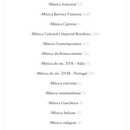
-Música Armorial
(12)
-Música Barroca Francesa
(120)
-Música Cipriota
(1)
-Música Colonial e Imperial Brasileira
(206)
-Música Contemporânea
(42)
-Música do Renascimento
(26)
-Música do séc. XVII – Itália
(3)
-Música do séc. XVIII – Portugal
(20)
-Música eslovena
(1)
-Música estadunidense
(1)
-Música Gauchesca
(1)
-Música Indiana
(2)
-Música indígena
(8)