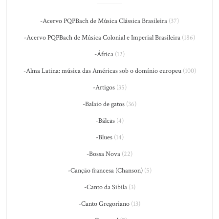
-Acervo PQPBach de Música Clássica Brasileira
(37)
-Acervo PQPBach de Música Colonial e Imperial Brasileira
(186)
-África
(12)
-Alma Latina: música das Américas sob o domínio europeu
(100)
-Artigos
(35)
-Balaio de gatos
(36)
-Bálcãs
(4)
-Blues
(14)
-Bossa Nova
(22)
-Canção francesa (Chanson)
(5)
-Canto da Sibila
(3)
-Canto Gregoriano
(13)