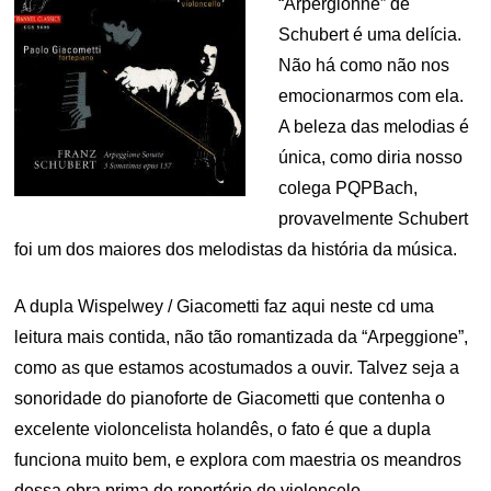
“Arpergionne” de
Schubert é uma delícia.
Não há como não nos
emocionarmos com ela.
A beleza das melodias é
única, como diria nosso
colega PQPBach,
provavelmente Schubert
foi um dos maiores dos melodistas da história da música.
A dupla Wispelwey / Giacometti faz aqui neste cd uma
leitura mais contida, não tão romantizada da “Arpeggione”,
como as que estamos acostumados a ouvir. Talvez seja a
sonoridade do pianoforte de Giacometti que contenha o
excelente violoncelista holandês, o fato é que a dupla
funciona muito bem, e explora com maestria os meandros
dessa obra prima do repertório do violoncelo.