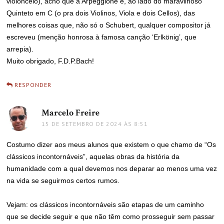
violoncelo), acho que a Arpeggione é, ao lado do maravilhoso
Quinteto em C (o pra dois Violinos, Viola e dois Cellos), das
melhores coisas que, não só o Schubert, qualquer compositor já
escreveu (menção honrosa à famosa canção ‘Erlkönig’, que
arrepia).
Muito obrigado, F.D.P.Bach!
RESPONDER
Marcelo Freire
disse:
15 DE SETEMBRO DE 2024 ÀS 8:51
Costumo dizer aos meus alunos que existem o que chamo de “Os
clássicos incontornáveis”, aquelas obras da história da
humanidade com a qual devemos nos deparar ao menos uma vez
na vida se seguirmos certos rumos.
Vejam: os clássicos incontornáveis são etapas de um caminho
que se decide seguir e que não têm como prosseguir sem passar