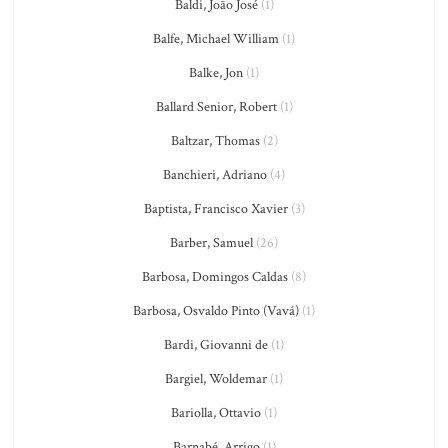
Baldi, João José
(1)
Balfe, Michael William
(1)
Balke, Jon
(1)
Ballard Senior, Robert
(1)
Baltzar, Thomas
(2)
Banchieri, Adriano
(4)
Baptista, Francisco Xavier
(3)
Barber, Samuel
(26)
Barbosa, Domingos Caldas
(8)
Barbosa, Osvaldo Pinto (Vavá)
(1)
Bardi, Giovanni de
(1)
Bargiel, Woldemar
(1)
Bariolla, Ottavio
(1)
Barnabé, Arrigo
(1)