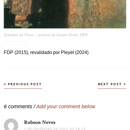
Schubert ao Piano – pintura de Gustav Klimt, 1899
FDP (2015), revalidado por Pleyel (2024)
Navegação
PREVIOUS POST
NEXT POST
de
Post
6 comments /
Add your comment below
Robson Neves
disse:
2 DE FEVEREIRO DE 2015 ÀS 18:23