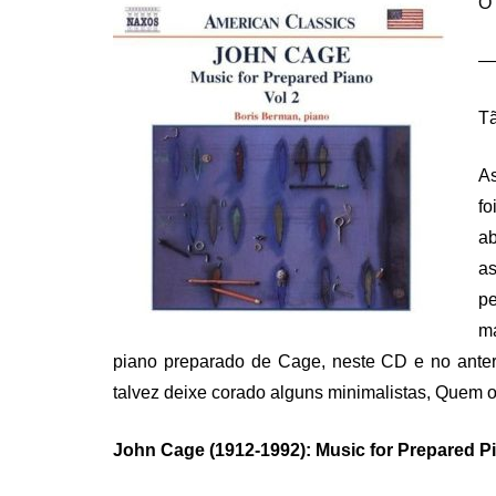
O 
—
Tã
As
fo
ab
as
pe
ma
piano preparado de Cage, neste CD e no anter
talvez deixe corado alguns minimalistas, Quem o
John Cage (1912-1992): Music for Prepared Pia