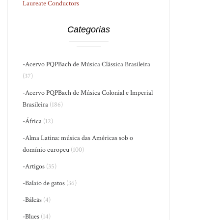
Laureate Conductors
Categorias
-Acervo PQPBach de Música Clássica Brasileira
(37)
-Acervo PQPBach de Música Colonial e Imperial
Brasileira
(186)
-África
(12)
-Alma Latina: música das Américas sob o
domínio europeu
(100)
-Artigos
(35)
-Balaio de gatos
(36)
-Bálcãs
(4)
-Blues
(14)