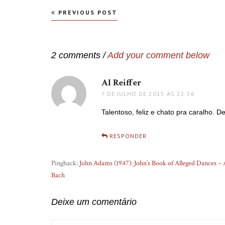
Navegação
PREVIOUS POST
de
Post
2 comments /
Add your comment below
Al Reiffer
disse:
7 DE JULHO DE 2015 ÀS 22:56
Talentoso, feliz e chato pra caralho.
RESPONDER
Pingback:
John Adams (1947): John’s Book of Alleged Dances – Ar
Bach
Deixe um comentário
COMMENT