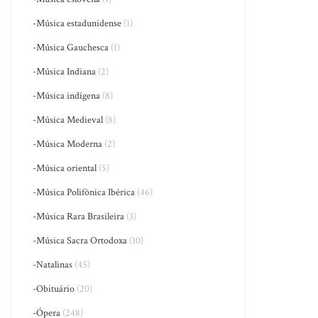
-Música estadunidense
(1)
-Música Gauchesca
(1)
-Música Indiana
(2)
-Música indígena
(8)
-Música Medieval
(8)
-Música Moderna
(2)
-Música oriental
(5)
-Música Polifônica Ibérica
(46)
-Música Rara Brasileira
(3)
-Música Sacra Ortodoxa
(10)
-Natalinas
(45)
-Obituário
(20)
-Ópera
(248)