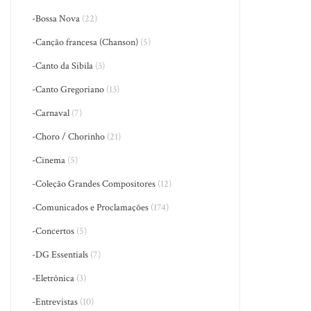
-Bossa Nova
(22)
-Canção francesa (Chanson)
(5)
-Canto da Sibila
(3)
-Canto Gregoriano
(13)
-Carnaval
(7)
-Choro / Chorinho
(21)
-Cinema
(5)
-Coleção Grandes Compositores
(12)
-Comunicados e Proclamações
(174)
-Concertos
(5)
-DG Essentials
(7)
-Eletrônica
(3)
-Entrevistas
(10)