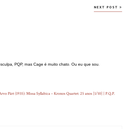
NEXT POST
 Desculpa, PQP, mas Cage é muito chato. Ou eu que sou.
vo Pärt (1935): Missa Syllabica – Kronos Quartet: 25 anos [1/10] | P.Q.P.