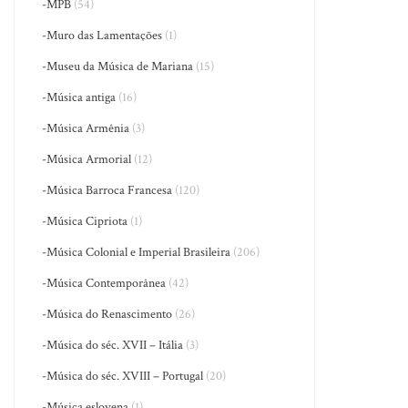
-MPB
(54)
-Muro das Lamentações
(1)
-Museu da Música de Mariana
(15)
-Música antiga
(16)
-Música Armênia
(3)
-Música Armorial
(12)
-Música Barroca Francesa
(120)
-Música Cipriota
(1)
-Música Colonial e Imperial Brasileira
(206)
-Música Contemporânea
(42)
-Música do Renascimento
(26)
-Música do séc. XVII – Itália
(3)
-Música do séc. XVIII – Portugal
(20)
-Música eslovena
(1)