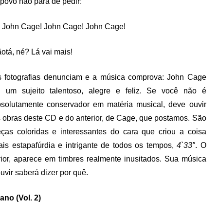
povo não para de pedir:
 John Cage! John Cage! John Cage!
otá, né? Lá vai mais!
 fotografias denunciam e a música comprova: John Cage
i um sujeito talentoso, alegre e feliz. Se você não é
solutamente conservador em matéria musical, deve ouvir
 obras deste CD e do anterior, de Cage, que postamos. São
ças coloridas e interessantes do cara que criou a coisa
is estapafúrdia e intrigante de todos os tempos,
4`33″
. O
ior, aparece em timbres realmente inusitados. Sua música
uvir saberá dizer por quê.
no (Vol. 2)