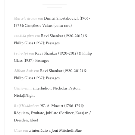
Marcelo devoto
em
Dmitri Shostakovich (1906-
1975): Canções e Valsas (coisa rara)
candida pires
em
Ravi Shankar (1920-2012) &
Philip Glass (1937): Passages
Pedro Ipê
em
Ravi Shankar (1920-2012) & Philip
Glass (1937): Passages
Adilson Assis
em
Ravi Shankar (1920-2012) &
Philip Glass (1937): Passages
Cássio
em
.: interlúdio :. Nicholas Payton:
Nick@Night
Raif Haddad
em
W. A. Mozart (1756-1791):
Réquiem, Exultate, Jubilate (Berliner, Karajan /
Dresden, Klee)
Cisco
em
.: interlúdio :. Joni Mitchell: Blue