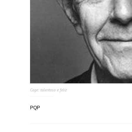
Cage: talentoso e feliz
PQP