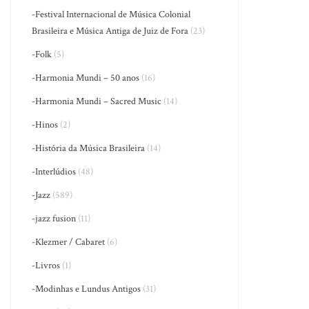
-Festival Internacional de Música Colonial
Brasileira e Música Antiga de Juiz de Fora
(23)
-Folk
(5)
-Harmonia Mundi – 50 anos
(16)
-Harmonia Mundi – Sacred Music
(14)
-Hinos
(2)
-História da Música Brasileira
(14)
-Interlúdios
(48)
-Jazz
(589)
-jazz fusion
(11)
-Klezmer / Cabaret
(6)
-Livros
(1)
-Modinhas e Lundus Antigos
(31)