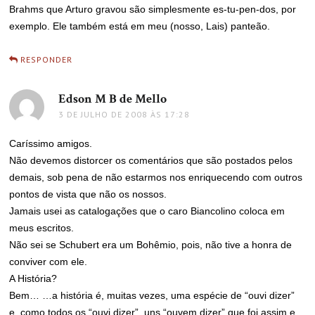
Brahms que Arturo gravou são simplesmente es-tu-pen-dos, por
exemplo. Ele também está em meu (nosso, Lais) panteão.
RESPONDER
Edson M B de Mello
disse:
3 DE JULHO DE 2008 ÀS 17:28
Caríssimo amigos.
Não devemos distorcer os comentários que são postados pelos
demais, sob pena de não estarmos nos enriquecendo com outros
pontos de vista que não os nossos.
Jamais usei as catalogações que o caro Biancolino coloca em
meus escritos.
Não sei se Schubert era um Bohêmio, pois, não tive a honra de
conviver com ele.
A História?
Bem… …a história é, muitas vezes, uma espécie de “ouvi dizer”
e, como todos os “ouvi dizer”, uns “ouvem dizer” que foi assim e