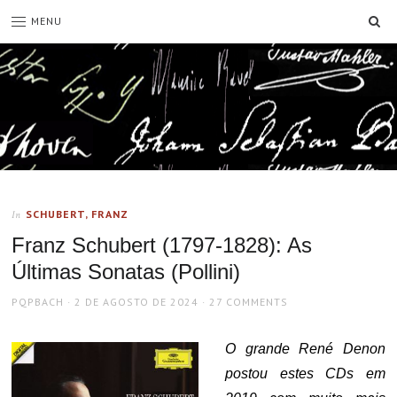
SE
MENU
SCHUBERT, FRANZ
In
Franz Schubert (1797-1828): As
Últimas Sonatas (Pollini)
AUTHOR
POSTED
PQPBACH
2 DE AGOSTO DE 2024
27 COMMENTS
ON
O grande René Denon
postou estes CDs em