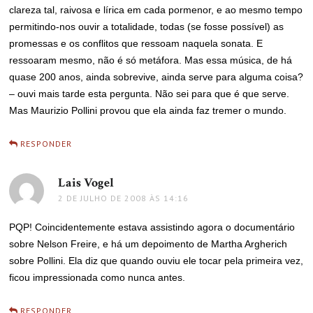
clareza tal, raivosa e lírica em cada pormenor, e ao mesmo tempo
permitindo-nos ouvir a totalidade, todas (se fosse possível) as
promessas e os conflitos que ressoam naquela sonata. E
ressoaram mesmo, não é só metáfora. Mas essa música, de há
quase 200 anos, ainda sobrevive, ainda serve para alguma coisa?
– ouvi mais tarde esta pergunta. Não sei para que é que serve.
Mas Maurizio Pollini provou que ela ainda faz tremer o mundo.
RESPONDER
Lais Vogel
disse:
2 DE JULHO DE 2008 ÀS 14:16
PQP! Coincidentemente estava assistindo agora o documentário
sobre Nelson Freire, e há um depoimento de Martha Argherich
sobre Pollini. Ela diz que quando ouviu ele tocar pela primeira vez,
ficou impressionada como nunca antes.
RESPONDER