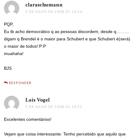
claraschumann
disse:
3 DE JULHO DE 2008 ÀS 10:26
PQP,
Eu tb acho democrático q as pessoas discordem, desde q………
digam q Brendel é o maior para Schubert e que Schubert é(será)
o maior de todos!:P:P
muahaha!
BJS
RESPONDER
Lais Vogel
disse:
3 DE JULHO DE 2008 ÀS 10:55
Excelentes comentários!
Vejam que coisa interessante: Tenho percebido que aquilo que