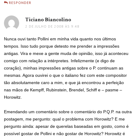
RESPONDER
Ticiano Biancolino
disse:
2 DE JULHO DE 2008 ÀS 9:48
Nunca ouvi tanto Pollini em minha vida quanto nos últimos
tempos. Isso tudo porque detesto me prender a impressões
antigas. Vira e mexe a gente muda de opinião, isso já aconteceu
comigo com relação a intérpretes. Infelizmente (e digo de
coração), minhas impressões antigas sobre o P. continuam as
mesmas. Agora ouvirei o que o italiano fez com este compositor
tão absolutamente caro a mim, e que já encontrou a perfeição
nas mãos de Kempff, Rubinstein, Brendel, Schiff e – pasme –
Horowitz.
Emendando um comentário sobre o comentário do P.Q.P. na outra
postagem, me pergunto: qual o problema com Horowitz? E me
pergunto ainda: apesar de querelas baseadas em gosto, como é
possível gostar de Pollini e não gostar de Horowitz? Horowitz é