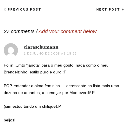
Navegação
PREVIOUS POST
NEXT POST
de
Post
27 comments /
Add your comment below
claraschumann
disse:
1 DE JULHO DE 2008 ÀS 18:35
Pollini…mto “janota” para o meu gosto; nada como o meu
Brendelzinho, estilo puro e duro!:P
PQP, entender a alma feminina…. acrescente na lista mais uma
dezena de amantes, a começar por Monteverdi!:P
(sim,estou tendo um chilique):P
beijos!