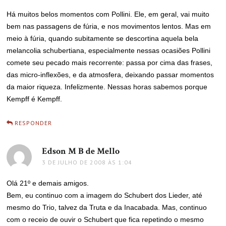
Há muitos belos momentos com Pollini. Ele, em geral, vai muito
bem nas passagens de fúria, e nos movimentos lentos. Mas em
meio à fúria, quando subitamente se descortina aquela bela
melancolia schubertiana, especialmente nessas ocasiões Pollini
comete seu pecado mais recorrente: passa por cima das frases,
das micro-inflexões, e da atmosfera, deixando passar momentos
da maior riqueza. Infelizmente. Nessas horas sabemos porque
Kempff é Kempff.
RESPONDER
Edson M B de Mello
disse:
3 DE JULHO DE 2008 ÀS 1:04
Olá 21º e demais amigos.
Bem, eu continuo com a imagem do Schubert dos Lieder, até
mesmo do Trio, talvez da Truta e da Inacabada. Mas, continuo
com o receio de ouvir o Schubert que fica repetindo o mesmo