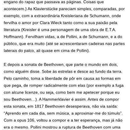
engano do rapaz que passava as páginas. Coisas que
acontecem.) As Klavierstücke pareciam simples, comparadas, por
exemplo, com a extraordinária Kreisleriana de Schumann, onde
fervilha o amor por Clara Wieck tanto como a sua paixão pela
literatura (Kreisler é uma personagem de uma obra de E.T.A.
Hoffmann). Fervilham vidas, a de Pollini, a de Schumann, e a do
público, que era muito (até se acrescentaram cadeiras nas partes
laterais do palco, ali quase em cima de Pollini).
E depois a sonata de Beethoven, que parte o mundo em dois,
como alguém disse. Sobe às estrelas e desce ao fundo da terra.
Pelo caminho, toma a liberdade de pôr em causa as formas em
que pega, de romper radicalmente com elas (por exemplo a fuga
con alcune licenze, ou seja, como bem me apetecer porque eu
sou Beethoven…). A Hammerklavier é assim. Antes de compor
esta sonata, em 1817 Beethoven desesperava, não via saída:
“Aprendo em cada dia, sem música, a aproximar-me do túmulo”.
Com a opus 106, voltou a compor e a ter esperança, mas já não
era o mesmo. Pollini mostrou a ruptura de Beethoven com uma