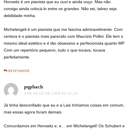
Horowitz é um pianista que eu ouvi e ainda ouço. Mas não
consigo ainda colocá-lo entre os grandes. Não sei, talvez seja
debilidade minha.
Michelangeli é um pianista que me fascina admiravelmente. Com
certeza é o pianista mais parecido com Maurizio Pollini. Ele tem o
mesmo ideal estético e é tão obsessivo e perfecionista quanto MP.
Com um repertório pequeno, tudo o que tocava, tocava
perfeitamente.
RESPONDER
pqpbach
disse:
3 DE JULHO DE 2008 ÀS 11:10
Já tinha desconfiado que eu e a Lais tínhamos coisas em comum,
mas essas agora foram demais.
Concordamos em Horowitz e, e… em Michelangeli! Os Schubert e