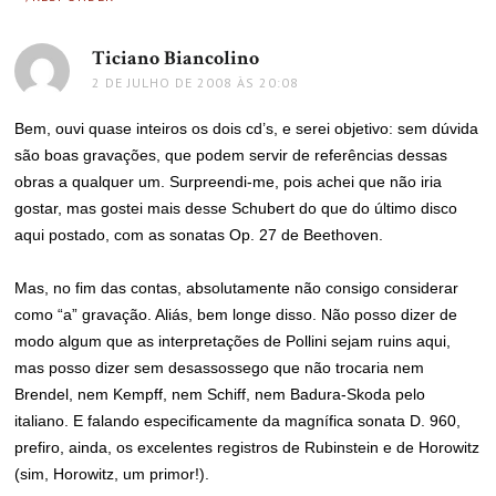
Ticiano Biancolino
disse:
2 DE JULHO DE 2008 ÀS 20:08
Bem, ouvi quase inteiros os dois cd’s, e serei objetivo: sem dúvida
são boas gravações, que podem servir de referências dessas
obras a qualquer um. Surpreendi-me, pois achei que não iria
gostar, mas gostei mais desse Schubert do que do último disco
aqui postado, com as sonatas Op. 27 de Beethoven.
Mas, no fim das contas, absolutamente não consigo considerar
como “a” gravação. Aliás, bem longe disso. Não posso dizer de
modo algum que as interpretações de Pollini sejam ruins aqui,
mas posso dizer sem desassossego que não trocaria nem
Brendel, nem Kempff, nem Schiff, nem Badura-Skoda pelo
italiano. E falando especificamente da magnífica sonata D. 960,
prefiro, ainda, os excelentes registros de Rubinstein e de Horowitz
(sim, Horowitz, um primor!).