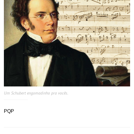
Um Schubert engomadinho pra vocês.
PQP