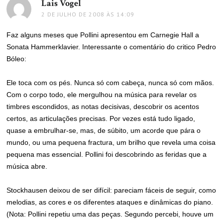
Lais Vogel
disse:
2 DE JULHO DE 2008 ÀS 14:09
Faz alguns meses que Pollini apresentou em Carnegie Hall a
Sonata Hammerklavier. Interessante o comentário do critico Pedro
Bóleo:
Ele toca com os pés. Nunca só com cabeça, nunca só com mãos.
Com o corpo todo, ele mergulhou na música para revelar os
timbres escondidos, as notas decisivas, descobrir os acentos
certos, as articulações precisas. Por vezes está tudo ligado,
quase a embrulhar-se, mas, de súbito, um acorde que pára o
mundo, ou uma pequena fractura, um brilho que revela uma coisa
pequena mas essencial. Pollini foi descobrindo as feridas que a
música abre.
Stockhausen deixou de ser difícil: pareciam fáceis de seguir, como
melodias, as cores e os diferentes ataques e dinâmicas do piano.
(Nota: Pollini repetiu uma das peças. Segundo percebi, houve um