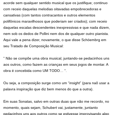
acorde sem qualquer sentido musical que os justifique; continuo
com receio daquelas melodias oitavadas empobrecedoras e
cansativas (com tantos contracantos e outros elementos
polifônicos maravilhosos que poderiam ser criados); com receio
daquelas escalas descendentes inexpressivas e que nada dizem,
nem sob os dedos de Pollini nem dos de qualquer outro pianista.
Aqui vale a pena dizer, novamente, o que disse Schöembrg em
seu Tratado de Composição Musical:
” Não se compõe uma obra musical, juntando-se pedacinhos uns
aos outros, como fazem as crianças em seus jogos de montar. A
obra é concebida como UM TODO… “.
Ou seja, a composição surge como um “insight” (para naõ usar a
palavra inspiração que diz bem menos do que a outra).
Em suas Sonatas, salvo em outras duas que não me recordo, no
momento, quais sejam, Schubert vai, justamente, juntanto
pedacinhos uns aos outros como se estivesse improvisando algo