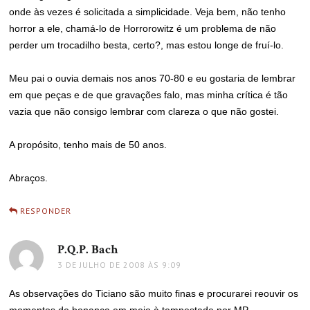
onde às vezes é solicitada a simplicidade. Veja bem, não tenho
horror a ele, chamá-lo de Horrorowitz é um problema de não
perder um trocadilho besta, certo?, mas estou longe de fruí-lo.
Meu pai o ouvia demais nos anos 70-80 e eu gostaria de lembrar
em que peças e de que gravações falo, mas minha crítica é tão
vazia que não consigo lembrar com clareza o que não gostei.
A propósito, tenho mais de 50 anos.
Abraços.
RESPONDER
P.Q.P. Bach
disse:
3 DE JULHO DE 2008 ÀS 9:09
As observações do Ticiano são muito finas e procurarei reouvir os
momentos de bonança em meio à tempestade por MP.