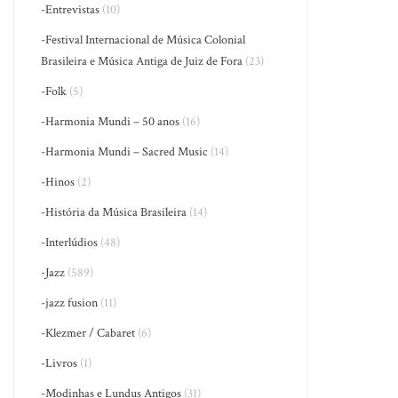
-Entrevistas
(10)
-Festival Internacional de Música Colonial
Brasileira e Música Antiga de Juiz de Fora
(23)
-Folk
(5)
-Harmonia Mundi – 50 anos
(16)
-Harmonia Mundi – Sacred Music
(14)
-Hinos
(2)
-História da Música Brasileira
(14)
-Interlúdios
(48)
-Jazz
(589)
-jazz fusion
(11)
-Klezmer / Cabaret
(6)
-Livros
(1)
-Modinhas e Lundus Antigos
(31)