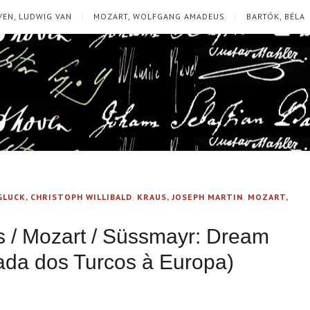
EN, LUDWIG VAN
MOZART, WOLFGANG AMADEUS
BARTÓK, BÉLA
GLUCK, CHRISTOPH WILLIBALD
,
KRAUS, JOSEPH MARTIN
,
MOZART,
us / Mozart / Süssmayr: Dream
ada dos Turcos à Europa)