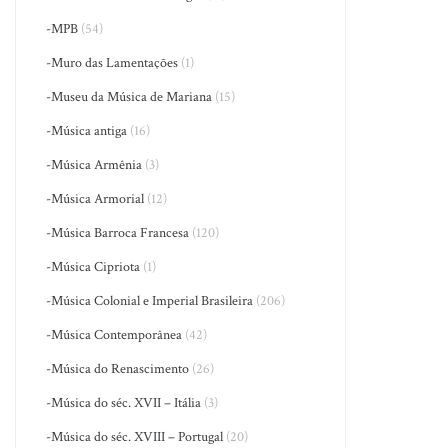
-MPB
(54)
-Muro das Lamentações
(1)
-Museu da Música de Mariana
(15)
-Música antiga
(16)
-Música Armênia
(3)
-Música Armorial
(12)
-Música Barroca Francesa
(120)
-Música Cipriota
(1)
-Música Colonial e Imperial Brasileira
(206)
-Música Contemporânea
(42)
-Música do Renascimento
(26)
-Música do séc. XVII – Itália
(3)
-Música do séc. XVIII – Portugal
(20)