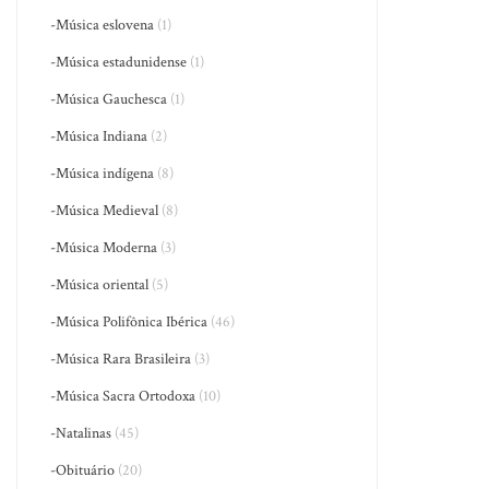
-Música eslovena
(1)
-Música estadunidense
(1)
-Música Gauchesca
(1)
-Música Indiana
(2)
-Música indígena
(8)
-Música Medieval
(8)
-Música Moderna
(3)
-Música oriental
(5)
-Música Polifônica Ibérica
(46)
-Música Rara Brasileira
(3)
-Música Sacra Ortodoxa
(10)
-Natalinas
(45)
-Obituário
(20)