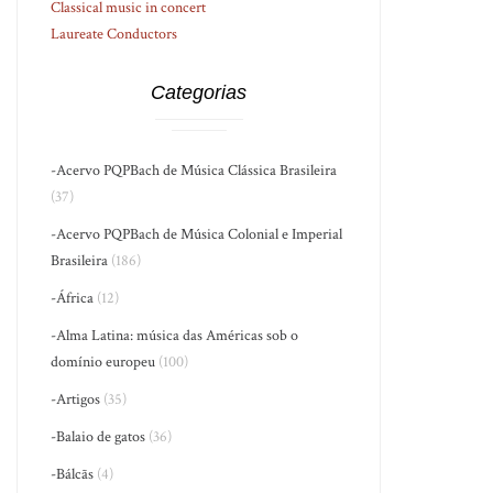
Classical music in concert
Laureate Conductors
Categorias
-Acervo PQPBach de Música Clássica Brasileira
(37)
-Acervo PQPBach de Música Colonial e Imperial
Brasileira
(186)
-África
(12)
-Alma Latina: música das Américas sob o
domínio europeu
(100)
-Artigos
(35)
-Balaio de gatos
(36)
-Bálcãs
(4)