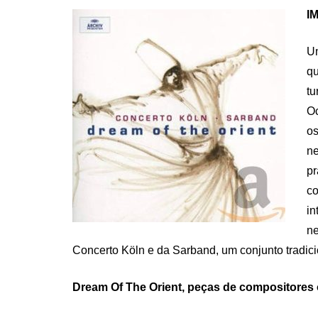
IM
Um
q
tu
Oc
o
ne
pr
co
in
n
Concerto Köln e da Sarband, um conjunto tradicio
Dream Of The Orient, peças de compositores 