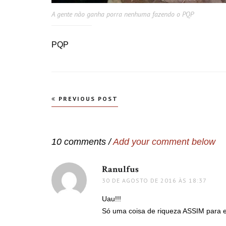
A gente não ganha porra nenhuma fazendo o PQP
PQP
Navegação
PREVIOUS POST
de
Post
10 comments /
Add your comment below
Ranulfus
disse:
30 DE AGOSTO DE 2016 ÀS 18:37
Uau!!!
Só uma coisa de riqueza ASSIM para e