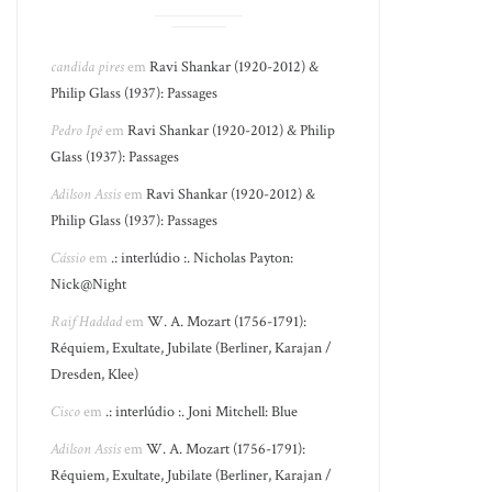
candida pires
em
Ravi Shankar (1920-2012) &
Philip Glass (1937): Passages
Pedro Ipê
em
Ravi Shankar (1920-2012) & Philip
Glass (1937): Passages
Adilson Assis
em
Ravi Shankar (1920-2012) &
Philip Glass (1937): Passages
Cássio
em
.: interlúdio :. Nicholas Payton:
Nick@Night
Raif Haddad
em
W. A. Mozart (1756-1791):
Réquiem, Exultate, Jubilate (Berliner, Karajan /
Dresden, Klee)
Cisco
em
.: interlúdio :. Joni Mitchell: Blue
Adilson Assis
em
W. A. Mozart (1756-1791):
Réquiem, Exultate, Jubilate (Berliner, Karajan /