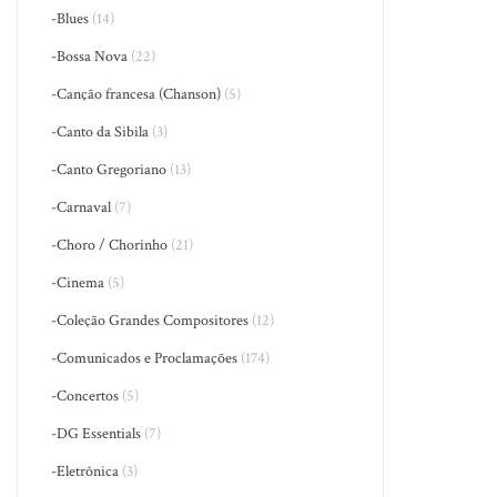
-Blues
(14)
-Bossa Nova
(22)
-Canção francesa (Chanson)
(5)
-Canto da Sibila
(3)
-Canto Gregoriano
(13)
-Carnaval
(7)
-Choro / Chorinho
(21)
-Cinema
(5)
-Coleção Grandes Compositores
(12)
-Comunicados e Proclamações
(174)
-Concertos
(5)
-DG Essentials
(7)
-Eletrônica
(3)