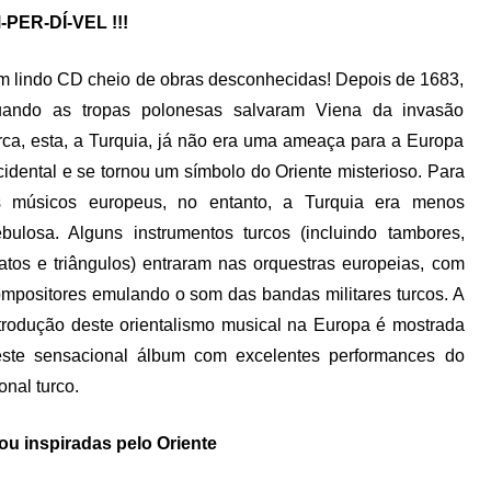
-PER-DÍ-VEL !!!
 lindo CD cheio de obras desconhecidas! Depois de 1683,
uando as tropas polonesas salvaram Viena da invasão
rca, esta, a Turquia, já não era uma ameaça para a Europa
idental e se tornou um símbolo do Oriente misterioso. Para
s músicos europeus, no entanto, a Turquia era menos
bulosa. Alguns instrumentos turcos (incluindo tambores,
atos e triângulos) entraram nas orquestras europeias, com
mpositores emulando o som das bandas militares turcos. A
trodução deste orientalismo musical na Europa é mostrada
este sensacional álbum com excelentes performances do
nal turco.
ou inspiradas pelo Oriente