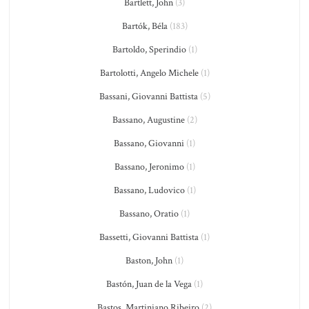
Bartlett, John
(3)
Bartók, Béla
(183)
Bartoldo, Sperindio
(1)
Bartolotti, Angelo Michele
(1)
Bassani, Giovanni Battista
(5)
Bassano, Augustine
(2)
Bassano, Giovanni
(1)
Bassano, Jeronimo
(1)
Bassano, Ludovico
(1)
Bassano, Oratio
(1)
Bassetti, Giovanni Battista
(1)
Baston, John
(1)
Bastón, Juan de la Vega
(1)
Bastos, Martiniano Ribeiro
(2)