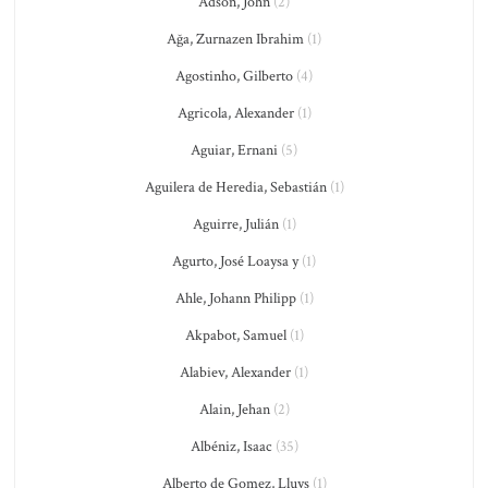
Adson, John
(2)
Ağa, Zurnazen Ibrahim
(1)
Agostinho, Gilberto
(4)
Agricola, Alexander
(1)
Aguiar, Ernani
(5)
Aguilera de Heredia, Sebastián
(1)
Aguirre, Julián
(1)
Agurto, José Loaysa y
(1)
Ahle, Johann Philipp
(1)
Akpabot, Samuel
(1)
Alabiev, Alexander
(1)
Alain, Jehan
(2)
Albéniz, Isaac
(35)
Alberto de Gomez, Lluys
(1)