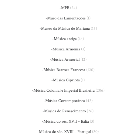
-MPB
(54)
-Muro das Lamentações
(1)
-Museu da Música de Mariana
(15)
-Música antiga
(16)
-Música Armênia
(3)
-Música Armorial
(12)
-Música Barroca Francesa
(120)
-Música Cipriota
(1)
-Música Colonial e Imperial Brasileira
(206)
-Música Contemporânea
(42)
-Música do Renascimento
(26)
-Música do séc. XVII – Itália
(3)
-Música do séc. XVIII – Portugal
(20)