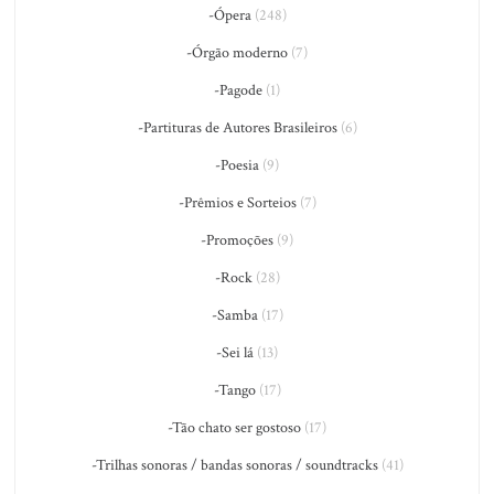
-Ópera
(248)
-Órgão moderno
(7)
-Pagode
(1)
-Partituras de Autores Brasileiros
(6)
-Poesia
(9)
-Prêmios e Sorteios
(7)
-Promoções
(9)
-Rock
(28)
-Samba
(17)
-Sei lá
(13)
-Tango
(17)
-Tão chato ser gostoso
(17)
-Trilhas sonoras / bandas sonoras / soundtracks
(41)