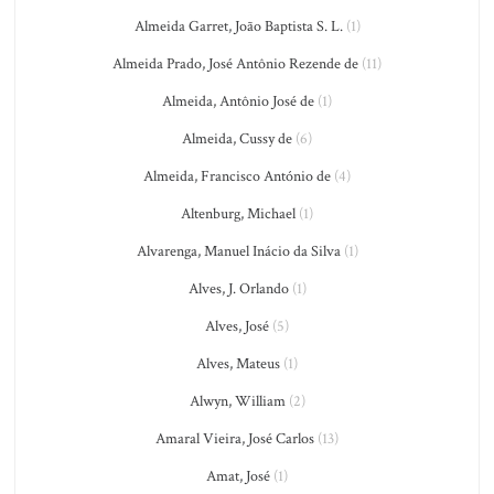
Almeida Garret, João Baptista S. L.
(1)
Almeida Prado, José Antônio Rezende de
(11)
Almeida, Antônio José de
(1)
Almeida, Cussy de
(6)
Almeida, Francisco António de
(4)
Altenburg, Michael
(1)
Alvarenga, Manuel Inácio da Silva
(1)
Alves, J. Orlando
(1)
Alves, José
(5)
Alves, Mateus
(1)
Alwyn, William
(2)
Amaral Vieira, José Carlos
(13)
Amat, José
(1)