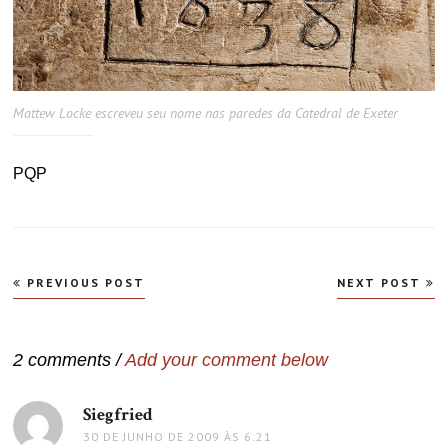
Mattew Locke escreveu seu nome nas paredes da Catedral de Exeter
PQP
Navegação
PREVIOUS POST
NEXT POST
de
Post
2 comments /
Add your comment below
Siegfried
disse:
30 DE JUNHO DE 2009 ÀS 6:21