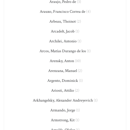
Araujo, Pedro de
(3)
Arauxo, Francisco Correa de
(4)
Arbeau, Thoinot
(2)
Arcadelt, Jacob
(1)
Archilei, Antonio
(1)
Arcos, Matías Durango de los
(1)
Arensky, Anton
(10)
Arenzana, Manuel
(2)
Argento, Dominick
(1)
Ariosti, Attilio
(2)
Arkhangelsky, Alexander Andreyevich
(1)
Armando, Jorge
(1)
Armstrong, Kit
(1)
Arnalds, Olafur
(1)