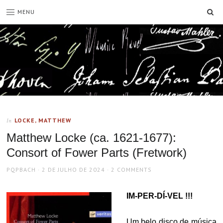
SE
MENU
LOCKE, MATTHEW
In
Matthew Locke (ca. 1621-1677):
Consort of Fower Parts (Fretwork)
AUTHOR
POSTED
PQPBACH
2 DE JULHO DE 2024
2 COMMENTS
ON
IM-PER-DÍ-VEL !!!
Um belo disco de música