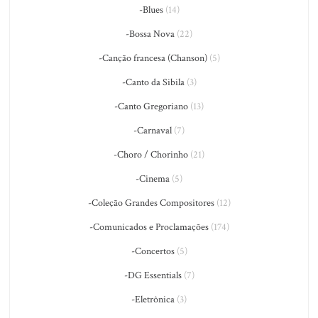
-Blues
(14)
-Bossa Nova
(22)
-Canção francesa (Chanson)
(5)
-Canto da Sibila
(3)
-Canto Gregoriano
(13)
-Carnaval
(7)
-Choro / Chorinho
(21)
-Cinema
(5)
-Coleção Grandes Compositores
(12)
-Comunicados e Proclamações
(174)
-Concertos
(5)
-DG Essentials
(7)
-Eletrônica
(3)