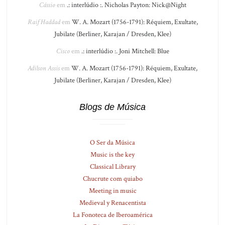
Cássio
em
.: interlúdio :. Nicholas Payton: Nick@Night
Raif Haddad
em
W. A. Mozart (1756-1791): Réquiem, Exultate,
Jubilate (Berliner, Karajan / Dresden, Klee)
Cisco
em
.: interlúdio :. Joni Mitchell: Blue
Adilson Assis
em
W. A. Mozart (1756-1791): Réquiem, Exultate,
Jubilate (Berliner, Karajan / Dresden, Klee)
Blogs de Música
O Ser da Música
Music is the key
Classical Library
Chucrute com quiabo
Meeting in music
Medieval y Renacentista
La Fonoteca de Iberoamérica