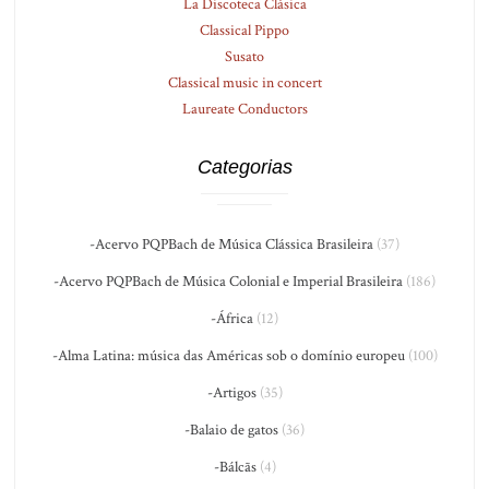
La Discoteca Clásica
Classical Pippo
Susato
Classical music in concert
Laureate Conductors
Categorias
-Acervo PQPBach de Música Clássica Brasileira
(37)
-Acervo PQPBach de Música Colonial e Imperial Brasileira
(186)
-África
(12)
-Alma Latina: música das Américas sob o domínio europeu
(100)
-Artigos
(35)
-Balaio de gatos
(36)
-Bálcãs
(4)