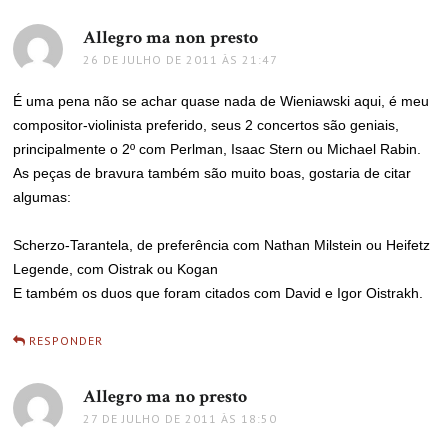
Allegro ma non presto
disse:
26 DE JULHO DE 2011 ÀS 21:47
É uma pena não se achar quase nada de Wieniawski aqui, é meu
compositor-violinista preferido, seus 2 concertos são geniais,
principalmente o 2º com Perlman, Isaac Stern ou Michael Rabin.
As peças de bravura também são muito boas, gostaria de citar
algumas:
Scherzo-Tarantela, de preferência com Nathan Milstein ou Heifetz
Legende, com Oistrak ou Kogan
E também os duos que foram citados com David e Igor Oistrakh.
RESPONDER
Allegro ma no presto
disse:
27 DE JULHO DE 2011 ÀS 18:50