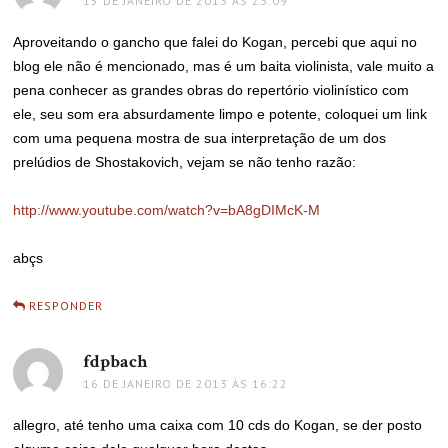
15 DE JANEIRO DE 2013 ÀS 23:09
Aproveitando o gancho que falei do Kogan, percebi que aqui no
blog ele não é mencionado, mas é um baita violinista, vale muito a
pena conhecer as grandes obras do repertório violinístico com
ele, seu som era absurdamente limpo e potente, coloquei um link
com uma pequena mostra de sua interpretação de um dos
prelúdios de Shostakovich, vejam se não tenho razão:
http://www.youtube.com/watch?v=bA8gDIMcK-M
abçs
RESPONDER
fdpbach
disse:
16 DE JANEIRO DE 2013 ÀS 16:22
allegro, até tenho uma caixa com 10 cds do Kogan, se der posto