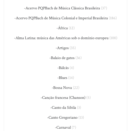
-Acervo PQPBach de Música Clássica Brasileira
(37)
-Acervo PQPBach de Música Colonial e Imperial Brasileira
(186)
-África
(12)
-Alma Latina: música das Américas sob o domínio europeu
(100)
-Artigos
(35)
-Balaio de gatos
(36)
-Bálcãs
(4)
-Blues
(14)
-Bossa Nova
(22)
-Canção francesa (Chanson)
(5)
-Canto da Sibila
(3)
-Canto Gregoriano
(13)
-Carnaval
(7)