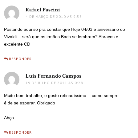
Rafael Pascini
disse:
4 DE MARÇO DE 2010 ÀS 9:58
Postando aqui so pra constar que Hoje 04/03 é aniversario do
Vivaldi….será que os irmãos Bach se lembram? Abraços e
excelente CD
RESPONDER
Luis Fernando Campos
disse:
19 DE JULHO DE 2011 ÀS 0:28
Muito bom trabalho, e gosto refinadíssimo… como sempre
é de se esperar. Obrigado
Abço
RESPONDER