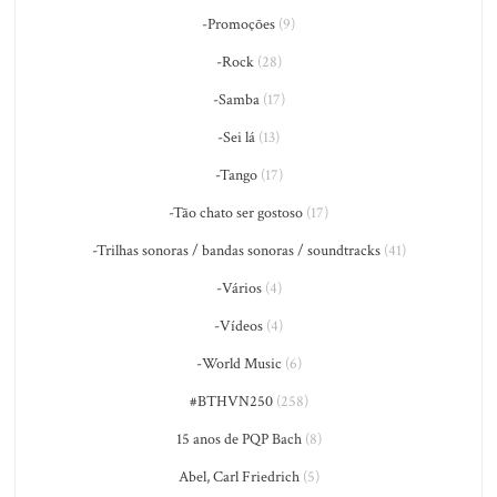
-Promoções
(9)
-Rock
(28)
-Samba
(17)
-Sei lá
(13)
-Tango
(17)
-Tão chato ser gostoso
(17)
-Trilhas sonoras / bandas sonoras / soundtracks
(41)
-Vários
(4)
-Vídeos
(4)
-World Music
(6)
#BTHVN250
(258)
15 anos de PQP Bach
(8)
Abel, Carl Friedrich
(5)