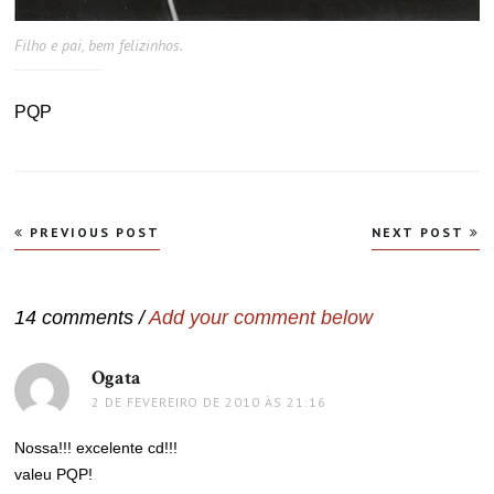
Filho e pai, bem felizinhos.
PQP
Navegação
PREVIOUS POST
NEXT POST
de
Post
14 comments /
Add your comment below
Ogata
disse:
2 DE FEVEREIRO DE 2010 ÀS 21:16
Nossa!!! excelente cd!!!
valeu PQP!