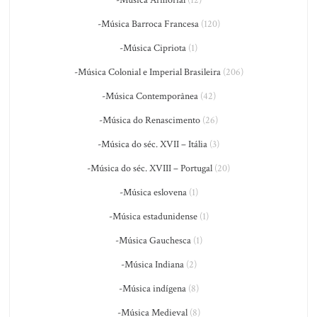
-Música Barroca Francesa
(120)
-Música Cipriota
(1)
-Música Colonial e Imperial Brasileira
(206)
-Música Contemporânea
(42)
-Música do Renascimento
(26)
-Música do séc. XVII – Itália
(3)
-Música do séc. XVIII – Portugal
(20)
-Música eslovena
(1)
-Música estadunidense
(1)
-Música Gauchesca
(1)
-Música Indiana
(2)
-Música indígena
(8)
-Música Medieval
(8)