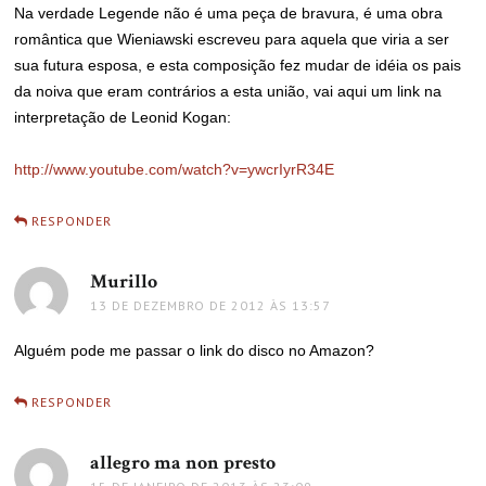
Na verdade Legende não é uma peça de bravura, é uma obra
romântica que Wieniawski escreveu para aquela que viria a ser
sua futura esposa, e esta composição fez mudar de idéia os pais
da noiva que eram contrários a esta união, vai aqui um link na
interpretação de Leonid Kogan:
http://www.youtube.com/watch?v=ywcrIyrR34E
RESPONDER
Murillo
disse:
13 DE DEZEMBRO DE 2012 ÀS 13:57
Alguém pode me passar o link do disco no Amazon?
RESPONDER
allegro ma non presto
disse: