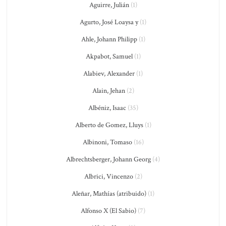
Aguirre, Julián
(1)
Agurto, José Loaysa y
(1)
Ahle, Johann Philipp
(1)
Akpabot, Samuel
(1)
Alabiev, Alexander
(1)
Alain, Jehan
(2)
Albéniz, Isaac
(35)
Alberto de Gomez, Lluys
(1)
Albinoni, Tomaso
(16)
Albrechtsberger, Johann Georg
(4)
Albrici, Vincenzo
(2)
Aleñar, Mathías (atribuido)
(1)
Alfonso X (El Sabio)
(7)