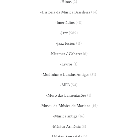
-Hinos
(2)
-História da Música Brasileira
(14)
-Interlúdios
(48)
-Jazz
(589)
-jazz fusion
(11)
-Klezmer / Cabaret
(6)
-Livros
(1)
-Modinhas e Lundus Antigos
(31)
-MPB
(54)
-Muro das Lamentações
(1)
-Museu da Música de Mariana
(15)
-Música antiga
(16)
-Música Armênia
(3)
-Música Armorial
(12)