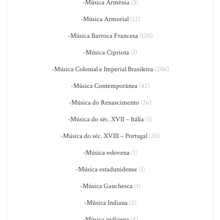
-Música Armênia
(3)
-Música Armorial
(12)
-Música Barroca Francesa
(120)
-Música Cipriota
(1)
-Música Colonial e Imperial Brasileira
(206)
-Música Contemporânea
(42)
-Música do Renascimento
(26)
-Música do séc. XVII – Itália
(3)
-Música do séc. XVIII – Portugal
(20)
-Música eslovena
(1)
-Música estadunidense
(1)
-Música Gauchesca
(1)
-Música Indiana
(2)
-Música indígena
(8)