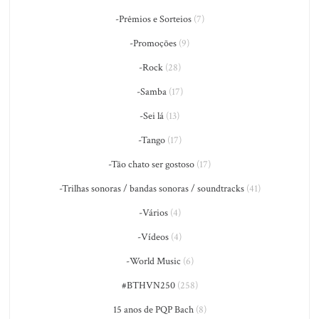
-Prêmios e Sorteios
(7)
-Promoções
(9)
-Rock
(28)
-Samba
(17)
-Sei lá
(13)
-Tango
(17)
-Tão chato ser gostoso
(17)
-Trilhas sonoras / bandas sonoras / soundtracks
(41)
-Vários
(4)
-Vídeos
(4)
-World Music
(6)
#BTHVN250
(258)
15 anos de PQP Bach
(8)