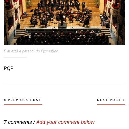
E aí está o pessoal do Pygmalion.
PQP
Navegação
PREVIOUS POST
NEXT POST
de
Post
7 comments /
Add your comment below