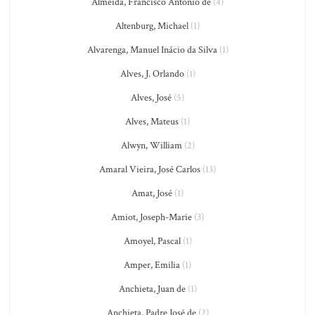
Almeida, Francisco António de
(4)
Altenburg, Michael
(1)
Alvarenga, Manuel Inácio da Silva
(1)
Alves, J. Orlando
(1)
Alves, José
(5)
Alves, Mateus
(1)
Alwyn, William
(2)
Amaral Vieira, José Carlos
(13)
Amat, José
(1)
Amiot, Joseph-Marie
(3)
Amoyel, Pascal
(1)
Amper, Emilia
(1)
Anchieta, Juan de
(1)
Anchieta, Padre José de
(2)