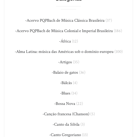
-Acervo PQPBach de Música Clássica Brasileira
(37)
-Acervo PQPBach de Música Colonial e Imperial Brasileira
(186)
-África
(12)
-Alma Latina: música das Américas sob o domínio europeu
(100)
-Artigos
(35)
-Balaio de gatos
(36)
-Bálcãs
(4)
-Blues
(14)
-Bossa Nova
(22)
-Canção francesa (Chanson)
(5)
-Canto da Sibila
(3)
-Canto Gregoriano
(13)