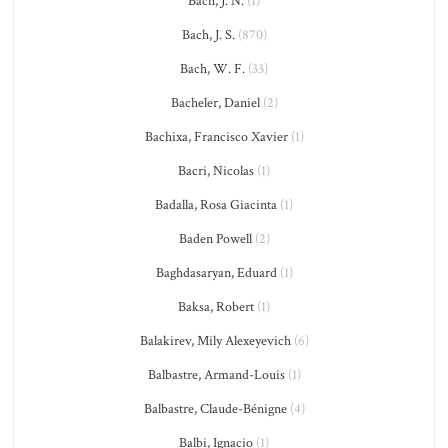
Bach, J. N.
(1)
Bach, J. S.
(870)
Bach, W. F.
(33)
Bacheler, Daniel
(2)
Bachixa, Francisco Xavier
(1)
Bacri, Nicolas
(1)
Badalla, Rosa Giacinta
(1)
Baden Powell
(2)
Baghdasaryan, Eduard
(1)
Baksa, Robert
(1)
Balakirev, Mily Alexeyevich
(6)
Balbastre, Armand-Louis
(1)
Balbastre, Claude-Bénigne
(4)
Balbi, Ignacio
(1)