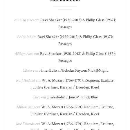
candida pires
em
Ravi Shankar (1920-2012) & Philip Glass (1937):
Passages
Pedro Ipê
em
Ravi Shankar (1920-2012) & Philip Glass (1937):
Passages
Adilson Assis
em
Ravi Shankar (1920-2012) & Philip Glass (1937):
Passages
Cássio
em
.: interlúdio :. Nicholas Payton: Nick@Night
Raif Haddad
em
W. A. Mozart (1756-1791): Réquiem, Exultate,
Jubilate (Berliner, Karajan / Dresden, Klee)
Cisco
em
.: interlúdio :. Joni Mitchell: Blue
Adilson Assis
em
W. A. Mozart (1756-1791): Réquiem, Exultate,
Jubilate (Berliner, Karajan / Dresden, Klee)
José Eduardo
em
W. A. Mozart (1756-1791): Réquiem, Exultate,