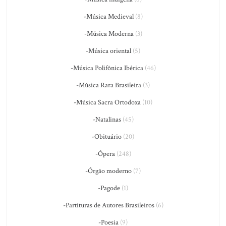
-Música Medieval
(8)
-Música Moderna
(3)
-Música oriental
(5)
-Música Polifônica Ibérica
(46)
-Música Rara Brasileira
(3)
-Música Sacra Ortodoxa
(10)
-Natalinas
(45)
-Obituário
(20)
-Ópera
(248)
-Órgão moderno
(7)
-Pagode
(1)
-Partituras de Autores Brasileiros
(6)
-Poesia
(9)