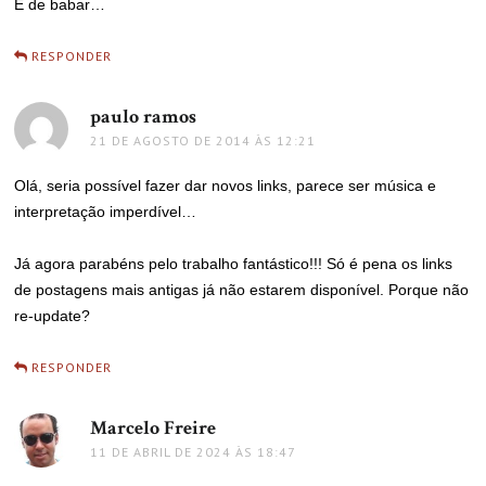
É de babar…
RESPONDER
paulo ramos
disse:
21 DE AGOSTO DE 2014 ÀS 12:21
Olá, seria possível fazer dar novos links, parece ser música e
interpretação imperdível…
Já agora parabéns pelo trabalho fantástico!!! Só é pena os links
de postagens mais antigas já não estarem disponível. Porque não
re-update?
RESPONDER
Marcelo Freire
disse:
11 DE ABRIL DE 2024 ÀS 18:47