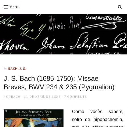
SE
MENU
BACH, J. S.
In
J. S. Bach (1685-1750): Missae
Breves, BWV 234 & 235 (Pygmalion)
AUTHOR
POSTED
PQPBACH
11 DE ABRIL DE 2024
7 COMMENTS
ON
Como vocês sabem,
sofro de hipobachemia,