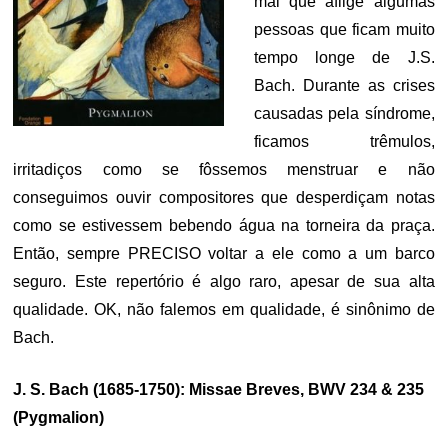
mal que aflige algumas
pessoas que ficam muito
tempo longe de J.S.
Bach. Durante as crises
causadas pela síndrome,
ficamos trêmulos,
irritadiços como se fôssemos menstruar e não
conseguimos ouvir compositores que desperdiçam notas
como se estivessem bebendo água na torneira da praça.
Então, sempre PRECISO voltar a ele como a um barco
seguro. Este repertório é algo raro, apesar de sua alta
qualidade. OK, não falemos em qualidade, é sinônimo de
Bach.
J. S. Bach (1685-1750): Missae Breves, BWV 234 & 235
(Pygmalion)