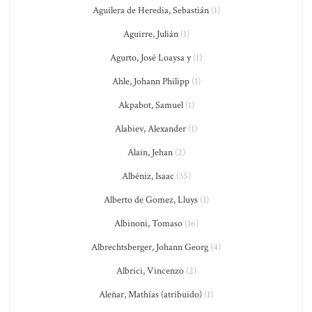
Aguilera de Heredia, Sebastián
(1)
Aguirre, Julián
(1)
Agurto, José Loaysa y
(1)
Ahle, Johann Philipp
(1)
Akpabot, Samuel
(1)
Alabiev, Alexander
(1)
Alain, Jehan
(2)
Albéniz, Isaac
(35)
Alberto de Gomez, Lluys
(1)
Albinoni, Tomaso
(16)
Albrechtsberger, Johann Georg
(4)
Albrici, Vincenzo
(2)
Aleñar, Mathías (atribuido)
(1)