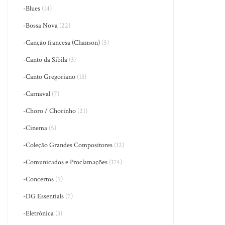
-Blues
(14)
-Bossa Nova
(22)
-Canção francesa (Chanson)
(5)
-Canto da Sibila
(3)
-Canto Gregoriano
(13)
-Carnaval
(7)
-Choro / Chorinho
(21)
-Cinema
(5)
-Coleção Grandes Compositores
(12)
-Comunicados e Proclamações
(174)
-Concertos
(5)
-DG Essentials
(7)
-Eletrônica
(3)