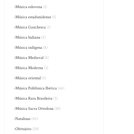
-Música eslovena
(1)
-Música estadunidense
(1)
-Música Gauchesca
(1)
-Música Indiana
(2)
-Música indígena
(8)
-Música Medieval
(8)
-Música Moderna
(3)
-Música oriental
(5)
-Música Polifônica Ibérica
(46)
-Música Rara Brasileira
(3)
-Música Sacra Ortodoxa
(10)
-Natalinas
(45)
-Obituário
(20)