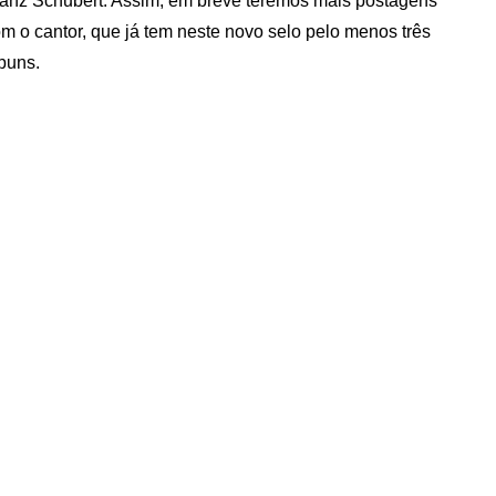
anz Schubert. Assim, em breve teremos mais postagens
m o cantor, que já tem neste novo selo pelo menos três
buns.