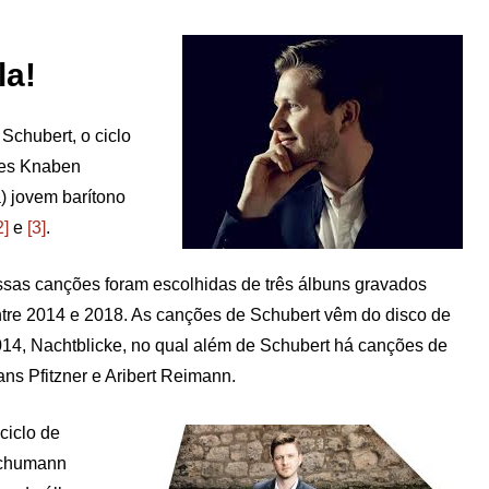
la!
Schubert, o ciclo
Des Knaben
) jovem barítono
2]
e
[3]
.
sas canções foram escolhidas de três álbuns gravados
tre 2014 e 2018. As canções de Schubert vêm do disco de
14, Nachtblicke, no qual além de Schubert há canções de
ns Pfitzner e Aribert Reimann.
ciclo de
chumann