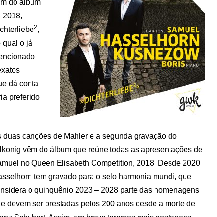
em do álbum
 2018,
2
chterliebe
,
 qual o já
encionado
exatos
ue dá conta
ia preferido
 duas canções de Mahler e a segunda gravação do
lkonig vêm do álbum que reúne todas as apresentações de
muel no Queen Elisabeth Competition, 2018. Desde 2020
sselhorn tem gravado para o selo harmonia mundi, que
nsidera o quinquênio 2023 – 2028 parte das homenagens
e devem ser prestadas pelos 200 anos desde a morte de