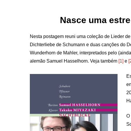
ON
Nasce uma estre
Nesta postagem reuni uma coleção de Lieder de 
Dichterliebe de Schumann e duas canções do 
Wunderhorn de Mahler, interpretados pelo (ainda
alemão Samuel Hasselhorn. Veja também
[1]
e
[
Es
en
20
Ha
O 
S