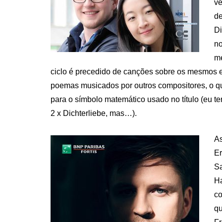
v
de
Di
no
m
ciclo é precedido de canções sobre os mesmos 
poemas musicados por outros compositores, o q
para o símbolo matemático usado no título (eu ter
2 x Dichterliebe, mas…).
As
Er
Sa
Ha
co
qu