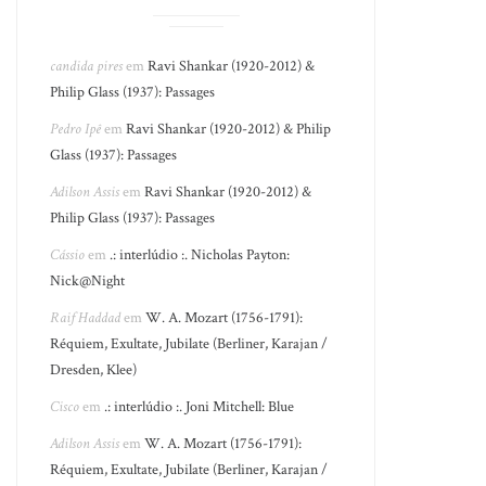
candida pires
em
Ravi Shankar (1920-2012) &
Philip Glass (1937): Passages
Pedro Ipê
em
Ravi Shankar (1920-2012) & Philip
Glass (1937): Passages
Adilson Assis
em
Ravi Shankar (1920-2012) &
Philip Glass (1937): Passages
Cássio
em
.: interlúdio :. Nicholas Payton:
Nick@Night
Raif Haddad
em
W. A. Mozart (1756-1791):
Réquiem, Exultate, Jubilate (Berliner, Karajan /
Dresden, Klee)
Cisco
em
.: interlúdio :. Joni Mitchell: Blue
Adilson Assis
em
W. A. Mozart (1756-1791):
Réquiem, Exultate, Jubilate (Berliner, Karajan /