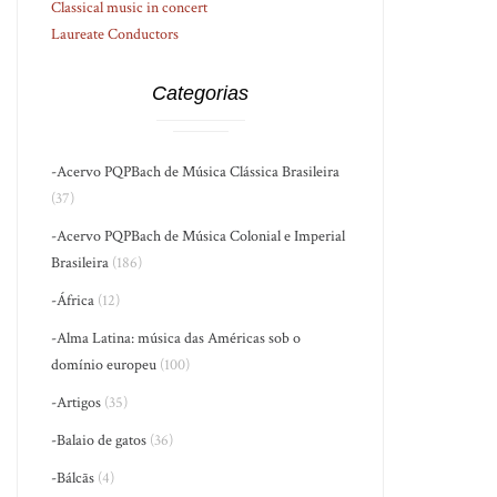
Classical music in concert
Laureate Conductors
Categorias
-Acervo PQPBach de Música Clássica Brasileira
(37)
-Acervo PQPBach de Música Colonial e Imperial
Brasileira
(186)
-África
(12)
-Alma Latina: música das Américas sob o
domínio europeu
(100)
-Artigos
(35)
-Balaio de gatos
(36)
-Bálcãs
(4)