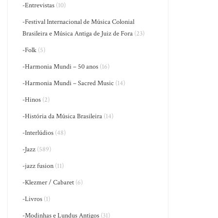
-Entrevistas
(10)
-Festival Internacional de Música Colonial
Brasileira e Música Antiga de Juiz de Fora
(23)
-Folk
(5)
-Harmonia Mundi – 50 anos
(16)
-Harmonia Mundi – Sacred Music
(14)
-Hinos
(2)
-História da Música Brasileira
(14)
-Interlúdios
(48)
-Jazz
(589)
-jazz fusion
(11)
-Klezmer / Cabaret
(6)
-Livros
(1)
-Modinhas e Lundus Antigos
(31)