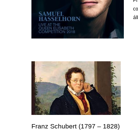
Fr
co
ál
Franz Schubert (1797 – 1828)