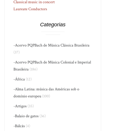
Classical music in concert
Laureate Conductors
Categorias
-Acervo PQPBach de Música Clássica Brasileira
(37)
-Acervo PQPBach de Música Colonial e Imperial
Brasileira
(186)
-África
(12)
-Alma Latina: música das Américas sob o
domínio europeu
(100)
-Artigos
(35)
-Balaio de gatos
(36)
-Bálcãs
(4)