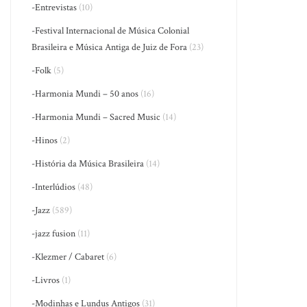
-Entrevistas
(10)
-Festival Internacional de Música Colonial
Brasileira e Música Antiga de Juiz de Fora
(23)
-Folk
(5)
-Harmonia Mundi – 50 anos
(16)
-Harmonia Mundi – Sacred Music
(14)
-Hinos
(2)
-História da Música Brasileira
(14)
-Interlúdios
(48)
-Jazz
(589)
-jazz fusion
(11)
-Klezmer / Cabaret
(6)
-Livros
(1)
-Modinhas e Lundus Antigos
(31)