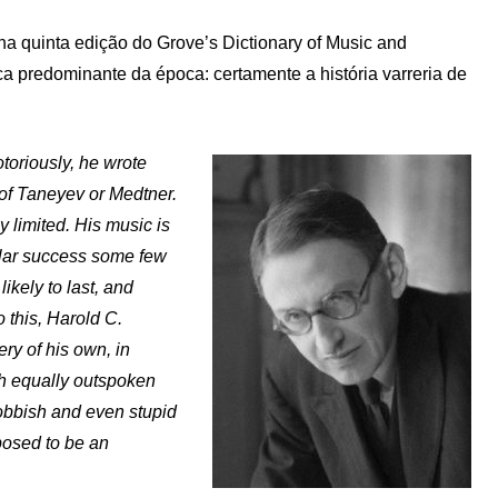
 na quinta edição do Grove’s Dictionary of Music and
a predominante da época: certamente a história varreria de
toriously, he wrote
 of Taneyev or Medtner.
y limited. His music is
lar success some few
ikely to last, and
 this, Harold C.
ry of his own, in
th equally outspoken
nobbish and even stupid
posed to be an