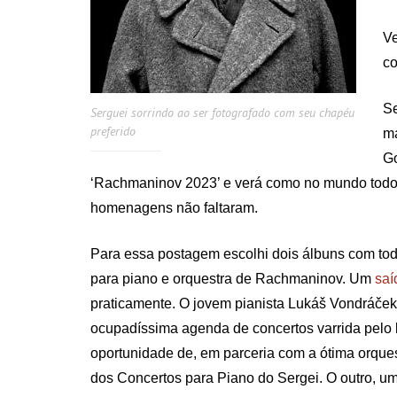
V
co
Se
Serguei sorrindo ao ser fotografado com seu chapéu
preferido
ma
G
‘Rachmaninov 2023’ e verá como no mundo tod
homenagens não faltaram.
Para essa postagem escolhi dois álbuns com tod
para piano e orquestra de Rachmaninov. Um
saí
praticamente. O jovem pianista Lukáš Vondráček
ocupadíssima agenda de concertos varrida pelo 
oportunidade de, em parceria com a ótima orques
dos Concertos para Piano do Sergei. O outro, um