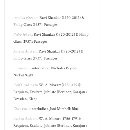
candida pires
em
Ravi Shankar (1920-2012) &
Philip Glass (1937): Passages
Pedro Ipê
em
Ravi Shankar (1920-2012) & Philip
Glass (1937): Passages
Adilson Assis
em
Ravi Shankar (1920-2012) &
Philip Glass (1937): Passages
Cássio
em
.: interlúdio :. Nicholas Payton:
Nick@Night
Raif Haddad
em
W. A. Mozart (1756-1791):
Réquiem, Exultate, Jubilate (Berliner, Karajan /
Dresden, Klee)
Cisco
em
.: interlúdio :. Joni Mitchell: Blue
Adilson Assis
em
W. A. Mozart (1756-1791):
Réquiem, Exultate, Jubilate (Berliner, Karajan /