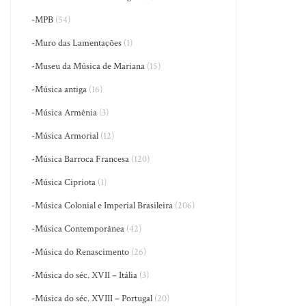
-MPB
(54)
-Muro das Lamentações
(1)
-Museu da Música de Mariana
(15)
-Música antiga
(16)
-Música Armênia
(3)
-Música Armorial
(12)
-Música Barroca Francesa
(120)
-Música Cipriota
(1)
-Música Colonial e Imperial Brasileira
(206)
-Música Contemporânea
(42)
-Música do Renascimento
(26)
-Música do séc. XVII – Itália
(3)
-Música do séc. XVIII – Portugal
(20)