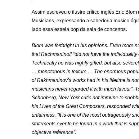
Assim escreveu o ilustre crítico inglês Eric Blom
Musicians, expressando a sabedoria musicológic
lado essa estrela pop da sala de concertos.
Blom was forthright in his opinions. Even more no
that Rachmaninoff “did not have the individuality
Technically he was highly gifted, but also severel
… monotonous in texture … The enormous popu
of Rakhmaninov’s works had in his lifetime is not l
musicians never regarded it with much favour”. To
Schonberg, New York critic not immune to snobbe
his Lives of the Great Composers, responded wi
unfairness, “It is one of the most outrageously s
statements ever to be found in a work that is sup
objective reference”.