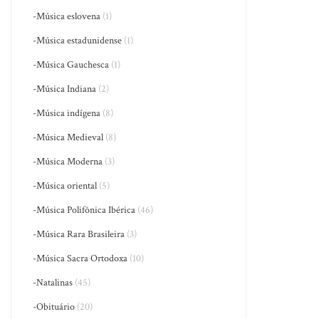
-Música eslovena
(1)
-Música estadunidense
(1)
-Música Gauchesca
(1)
-Música Indiana
(2)
-Música indígena
(8)
-Música Medieval
(8)
-Música Moderna
(3)
-Música oriental
(5)
-Música Polifônica Ibérica
(46)
-Música Rara Brasileira
(3)
-Música Sacra Ortodoxa
(10)
-Natalinas
(45)
-Obituário
(20)