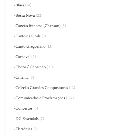
-Blues
(14)
-Bossa Nova
(22)
-Canção francesa (Chanson)
(5)
-Canto da Sibila
(3)
-Canto Gregoriano
(13)
-Carnaval
(7)
-Choro / Chorinho
(21)
-Cinema
(5)
-Coleção Grandes Compositores
(12)
-Comunicados e Proclamações
(174)
-Concertos
(5)
-DG Essentials
(7)
-Eletrônica
(3)