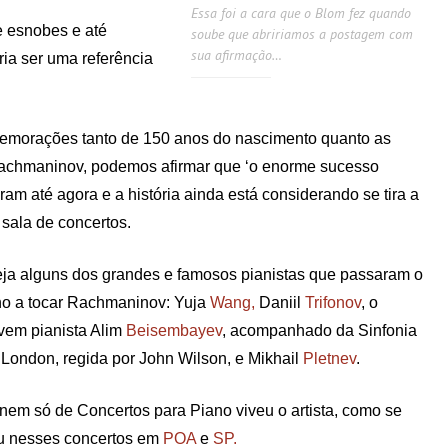
Essa foi a cara que o Blom fez quando
 esnobes e até
soube que abririamos a postagem com
sua afirmação…
ia ser uma referência
omemorações tanto de 150 anos do nascimento quanto as
Rachmaninov, podemos afirmar que ‘o enorme sucesso
am até agora e a história ainda está considerando se tira a
 sala de concertos.
ja alguns dos grandes e famosos pianistas que passaram o
o a tocar Rachmaninov: Yuja
Wang,
Daniil
Trifonov
, o
vem pianista Alim
Beisembayev
, acompanhado da Sinfonia
 London, regida por John Wilson, e Mikhail
Pletnev
.
nem só de Concertos para Piano viveu o artista, como se
u nesses concertos em
POA
e
SP.