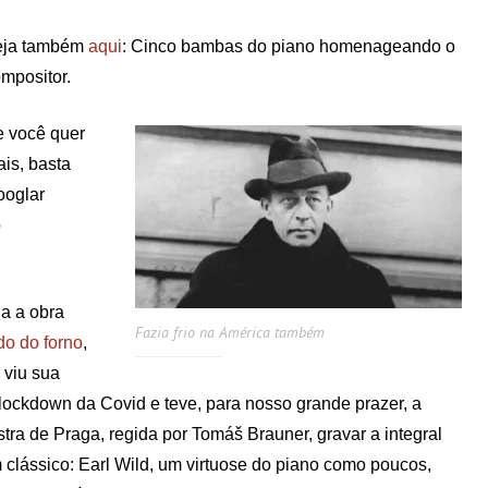
eja também
aqui
: Cinco bambas do piano homenageando o
mpositor.
 você quer
is, basta
ooglar
o
a a obra
Fazia frio na América também
do do forno
,
 viu sua
lockdown da Covid e teve, para nosso grande prazer, a
tra de Praga, regida por Tomáš Brauner, gravar a integral
 clássico: Earl Wild, um virtuose do piano como poucos,