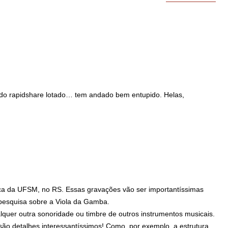
o do rapidshare lotado… tem andado bem entupido. Helas,
ca da UFSM, no RS. Essas gravações vão ser importantíssimas
 pesquisa sobre a Viola da Gamba.
alquer outra sonoridade ou timbre de outros instrumentos musicais.
 são detalhes interessantíssimos! Como, por exemplo, a estrutura