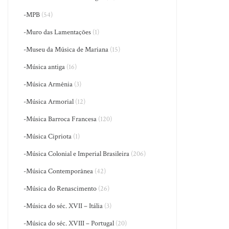
-MPB
(54)
-Muro das Lamentações
(1)
-Museu da Música de Mariana
(15)
-Música antiga
(16)
-Música Armênia
(3)
-Música Armorial
(12)
-Música Barroca Francesa
(120)
-Música Cipriota
(1)
-Música Colonial e Imperial Brasileira
(206)
-Música Contemporânea
(42)
-Música do Renascimento
(26)
-Música do séc. XVII – Itália
(3)
-Música do séc. XVIII – Portugal
(20)