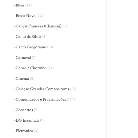
-Blues
(14)
-Bossa Nova
(22)
-Canção francesa (Chanson)
(5)
-Canto da Sibila
(3)
-Canto Gregoriano
(13)
-Carnaval
(7)
-Choro / Chorinho
(21)
-Cinema
(5)
-Coleção Grandes Compositores
(12)
-Comunicados e Proclamações
(174)
-Concertos
(5)
-DG Essentials
(7)
-Eletrônica
(3)