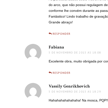
do arco, que não possui regulagem de 
conforme lhe convém durante as pass
Fantástico! Lindo trabalho de gravaçã
Grande abraço!
RESPONDER
Fabiana
disse:
5 DE NOVEMBRO DE 2015 ÀS 18:08
Excelente obra, muito obrigada por com
RESPONDER
Vassily Genrikhovich
disse:
5 DE NOVEMBRO DE 2015 ÀS 18:29
Hahahahahahahaha! Na mosca, PQP!!