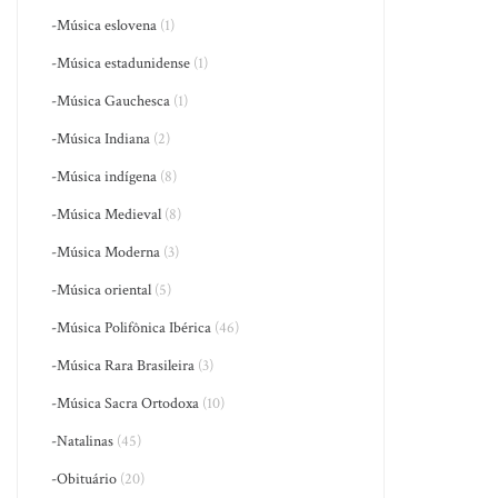
-Música eslovena
(1)
-Música estadunidense
(1)
-Música Gauchesca
(1)
-Música Indiana
(2)
-Música indígena
(8)
-Música Medieval
(8)
-Música Moderna
(3)
-Música oriental
(5)
-Música Polifônica Ibérica
(46)
-Música Rara Brasileira
(3)
-Música Sacra Ortodoxa
(10)
-Natalinas
(45)
-Obituário
(20)