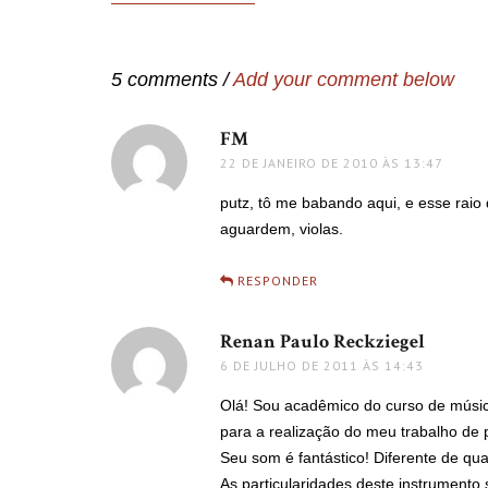
de
Post
5 comments /
Add your comment below
FM
disse:
22 DE JANEIRO DE 2010 ÀS 13:47
putz, tô me babando aqui, e esse rai
aguardem, violas.
RESPONDER
Renan Paulo Reckziegel
disse:
6 DE JULHO DE 2011 ÀS 14:43
Olá! Sou acadêmico do curso de músi
para a realização do meu trabalho de
Seu som é fantástico! Diferente de qu
As particularidades deste instrumento