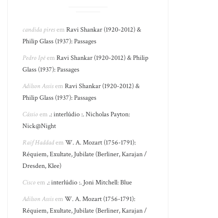
candida pires
em
Ravi Shankar (1920-2012) &
Philip Glass (1937): Passages
Pedro Ipê
em
Ravi Shankar (1920-2012) & Philip
Glass (1937): Passages
Adilson Assis
em
Ravi Shankar (1920-2012) &
Philip Glass (1937): Passages
Cássio
em
.: interlúdio :. Nicholas Payton:
Nick@Night
Raif Haddad
em
W. A. Mozart (1756-1791):
Réquiem, Exultate, Jubilate (Berliner, Karajan /
Dresden, Klee)
Cisco
em
.: interlúdio :. Joni Mitchell: Blue
Adilson Assis
em
W. A. Mozart (1756-1791):
Réquiem, Exultate, Jubilate (Berliner, Karajan /