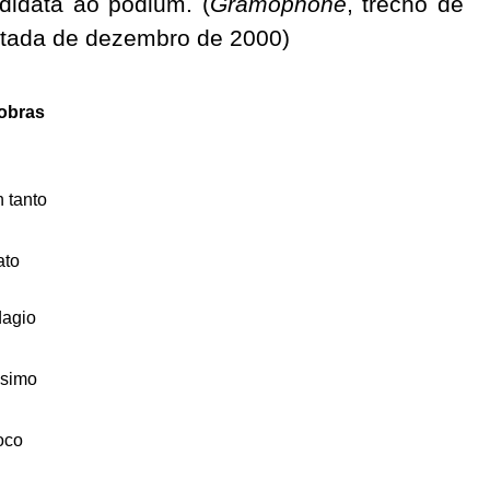
didata ao pódium. (
Gramophone
, trecho de
datada de dezembro de 2000)
 obras
 tanto
ato
dagio
ssimo
oco