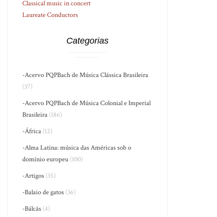
Classical music in concert
Laureate Conductors
Categorias
-Acervo PQPBach de Música Clássica Brasileira
(37)
-Acervo PQPBach de Música Colonial e Imperial
Brasileira
(186)
-África
(12)
-Alma Latina: música das Américas sob o
domínio europeu
(100)
-Artigos
(35)
-Balaio de gatos
(36)
-Bálcãs
(4)