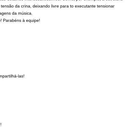
tensão da crina, deixando livre para to executante tensionar
agens da música.
o! Parabéns à equipe!
partilhá-las!
!