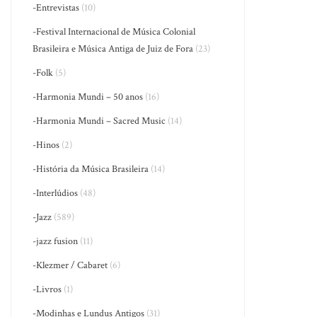
-Entrevistas
(10)
-Festival Internacional de Música Colonial
Brasileira e Música Antiga de Juiz de Fora
(23)
-Folk
(5)
-Harmonia Mundi – 50 anos
(16)
-Harmonia Mundi – Sacred Music
(14)
-Hinos
(2)
-História da Música Brasileira
(14)
-Interlúdios
(48)
-Jazz
(589)
-jazz fusion
(11)
-Klezmer / Cabaret
(6)
-Livros
(1)
-Modinhas e Lundus Antigos
(31)