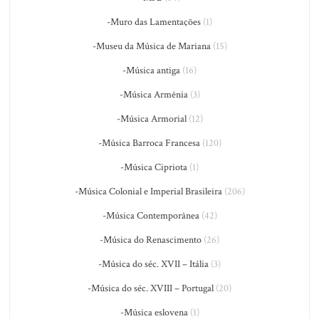
-Muro das Lamentações
(1)
-Museu da Música de Mariana
(15)
-Música antiga
(16)
-Música Armênia
(3)
-Música Armorial
(12)
-Música Barroca Francesa
(120)
-Música Cipriota
(1)
-Música Colonial e Imperial Brasileira
(206)
-Música Contemporânea
(42)
-Música do Renascimento
(26)
-Música do séc. XVII – Itália
(3)
-Música do séc. XVIII – Portugal
(20)
-Música eslovena
(1)