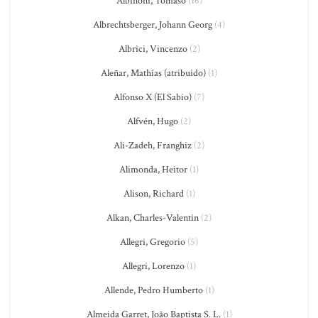
Albinoni, Tomaso
(16)
Albrechtsberger, Johann Georg
(4)
Albrici, Vincenzo
(2)
Aleñar, Mathías (atribuido)
(1)
Alfonso X (El Sabio)
(7)
Alfvén, Hugo
(2)
Ali-Zadeh, Franghiz
(2)
Alimonda, Heitor
(1)
Alison, Richard
(1)
Alkan, Charles-Valentin
(2)
Allegri, Gregorio
(5)
Allegri, Lorenzo
(1)
Allende, Pedro Humberto
(1)
Almeida Garret, João Baptista S. L.
(1)