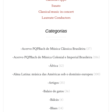
Susato
Classical music in concert
Laureate Conductors
Categorias
-Acervo PQPBach de Música Clássica Brasileira
(37)
-Acervo PQPBach de Música Colonial e Imperial Brasileira
(186)
-África
(12)
-Alma Latina: música das Américas sob o domínio europeu
(100)
-Artigos
(35)
-Balaio de gatos
(36)
-Bálcãs
(4)
-Blues
(14)