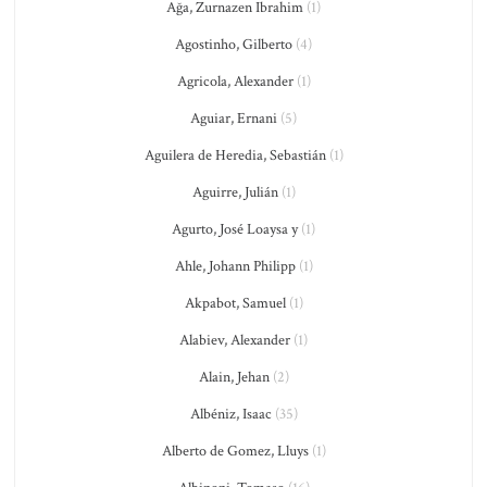
Ağa, Zurnazen Ibrahim
(1)
Agostinho, Gilberto
(4)
Agricola, Alexander
(1)
Aguiar, Ernani
(5)
Aguilera de Heredia, Sebastián
(1)
Aguirre, Julián
(1)
Agurto, José Loaysa y
(1)
Ahle, Johann Philipp
(1)
Akpabot, Samuel
(1)
Alabiev, Alexander
(1)
Alain, Jehan
(2)
Albéniz, Isaac
(35)
Alberto de Gomez, Lluys
(1)