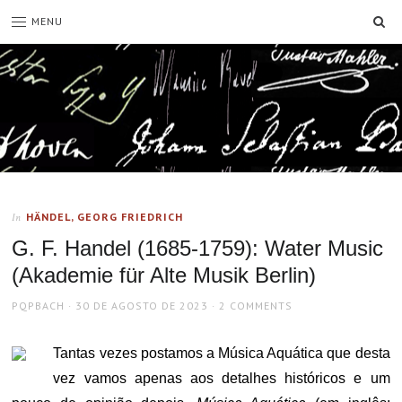
SE
MENU
HÄNDEL, GEORG FRIEDRICH
In
G. F. Handel (1685-1759): Water Music
(Akademie für Alte Musik Berlin)
AUTHOR
POSTED
PQPBACH
30 DE AGOSTO DE 2023
2 COMMENTS
ON
Tantas vezes postamos a Música Aquática que desta
vez vamos apenas aos detalhes históricos e um