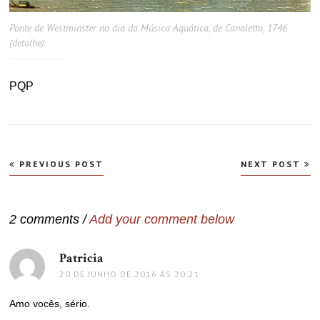
Ponte de Westminster no dia da Música Aquática, de Canaletto, 1746
(detalhe)
PQP
Navegação
PREVIOUS POST
NEXT POST
de
Post
2 comments /
Add your comment below
Patricia
disse:
20 DE JUNHO DE 2016 ÀS 20:21
Amo vocês, sério.