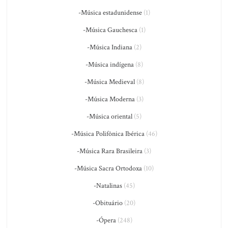
-Música estadunidense
(1)
-Música Gauchesca
(1)
-Música Indiana
(2)
-Música indígena
(8)
-Música Medieval
(8)
-Música Moderna
(3)
-Música oriental
(5)
-Música Polifônica Ibérica
(46)
-Música Rara Brasileira
(3)
-Música Sacra Ortodoxa
(10)
-Natalinas
(45)
-Obituário
(20)
-Ópera
(248)