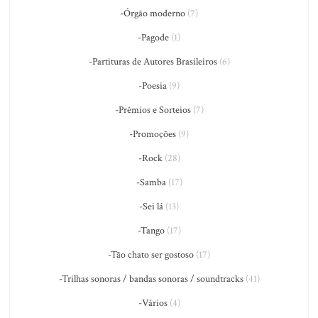
-Órgão moderno
(7)
-Pagode
(1)
-Partituras de Autores Brasileiros
(6)
-Poesia
(9)
-Prêmios e Sorteios
(7)
-Promoções
(9)
-Rock
(28)
-Samba
(17)
-Sei lá
(13)
-Tango
(17)
-Tão chato ser gostoso
(17)
-Trilhas sonoras / bandas sonoras / soundtracks
(41)
-Vários
(4)