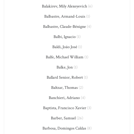
Balakirev, Mily Alexeyevich
(6)
Balbastre, Armand-Louis
(1)
Balbastre, Claude-Bénigne
(4)
Balbi, Ignacio
(1)
Baldi, João José
(1)
Balfe, Michael William
(1)
Balke, Jon
(1)
Ballard Senior, Robert
(1)
Baltzar, Thomas
(2)
Banchieri, Adriano
(4)
Baptista, Francisco Xavier
(3)
Barber, Samuel
(26)
Barbosa, Domingos Caldas
(8)