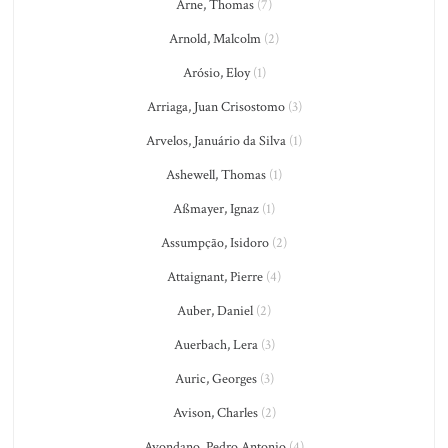
Arne, Thomas
(7)
Arnold, Malcolm
(2)
Arósio, Eloy
(1)
Arriaga, Juan Crisostomo
(3)
Arvelos, Januário da Silva
(1)
Ashewell, Thomas
(1)
Aßmayer, Ignaz
(1)
Assumpção, Isidoro
(2)
Attaignant, Pierre
(4)
Auber, Daniel
(2)
Auerbach, Lera
(3)
Auric, Georges
(3)
Avison, Charles
(2)
Avondano, Pedro Antonio
(4)