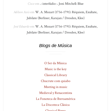
Cisco
em
.: interlúdio :. Joni Mitchell: Blue
Adilson Assis
em
W. A. Mozart (1756-1791): Réquiem, Exultate,
Jubilate (Berliner, Karajan / Dresden, Klee)
José Eduardo
em
W. A. Mozart (1756-1791): Réquiem, Exultate,
Jubilate (Berliner, Karajan / Dresden, Klee)
Blogs de Música
O Ser da Música
Music is the key
Classical Library
Chucrute com quiabo
Meeting in music
Medieval y Renacentista
La Fonoteca de Iberoamérica
La Discoteca Clásica
Classical Pippo