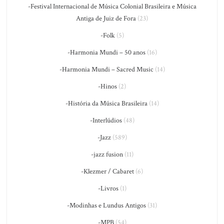
-Festival Internacional de Música Colonial Brasileira e Música
Antiga de Juiz de Fora
(23)
-Folk
(5)
-Harmonia Mundi – 50 anos
(16)
-Harmonia Mundi – Sacred Music
(14)
-Hinos
(2)
-História da Música Brasileira
(14)
-Interlúdios
(48)
-Jazz
(589)
-jazz fusion
(11)
-Klezmer / Cabaret
(6)
-Livros
(1)
-Modinhas e Lundus Antigos
(31)
-MPB
(54)