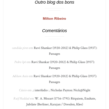
Outro blog dos bons
Milton Ribeiro
Comentários
candida pires
em
Ravi Shankar (1920-2012) & Philip Glass (1937):
Passages
Pedro Ipê
em
Ravi Shankar (1920-2012) & Philip Glass (1937):
Passages
Adilson Assis
em
Ravi Shankar (1920-2012) & Philip Glass (1937):
Passages
Cássio
em
.: interlúdio :. Nicholas Payton: Nick@Night
Raif Haddad
em
W. A. Mozart (1756-1791): Réquiem, Exultate,
Jubilate (Berliner, Karajan / Dresden, Klee)