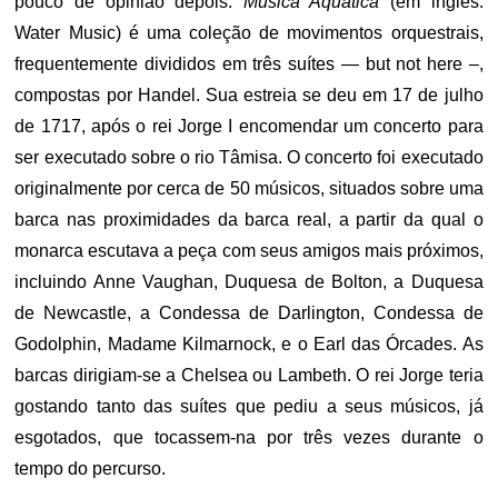
pouco de opinião depois.
Música Aquática
(em inglês:
Water Music) é uma coleção de movimentos orquestrais,
frequentemente divididos em três suítes — but not here –,
compostas por Handel. Sua estreia se deu em 17 de julho
de 1717, após o rei Jorge I encomendar um concerto para
ser executado sobre o rio Tâmisa. O concerto foi executado
originalmente por cerca de 50 músicos, situados sobre uma
barca nas proximidades da barca real, a partir da qual o
monarca escutava a peça com seus amigos mais próximos,
incluindo Anne Vaughan, Duquesa de Bolton, a Duquesa
de Newcastle, a Condessa de Darlington, Condessa de
Godolphin, Madame Kilmarnock, e o Earl das Órcades. As
barcas dirigiam-se a Chelsea ou Lambeth. O rei Jorge teria
gostando tanto das suítes que pediu a seus músicos, já
esgotados, que tocassem-na por três vezes durante o
tempo do percurso.