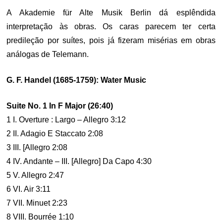
A Akademie für Alte Musik Berlin dá esplêndida
interpretação às obras. Os caras parecem ter certa
predileção por suítes, pois já fizeram misérias em obras
análogas de Telemann.
G. F. Handel (1685-1759): Water Music
Suite No. 1 In F Major (26:40)
1 I. Overture : Largo – Allegro 3:12
2 II. Adagio E Staccato 2:08
3 III. [Allegro 2:08
4 IV. Andante – III. [Allegro] Da Capo 4:30
5 V. Allegro 2:47
6 VI. Air 3:11
7 VII. Minuet 2:23
8 VIII. Bourrée 1:10