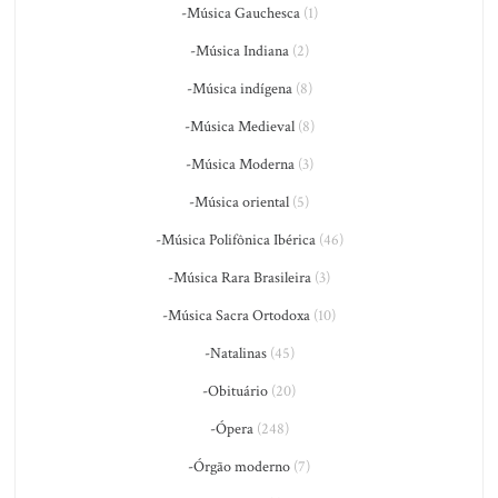
-Música Gauchesca
(1)
-Música Indiana
(2)
-Música indígena
(8)
-Música Medieval
(8)
-Música Moderna
(3)
-Música oriental
(5)
-Música Polifônica Ibérica
(46)
-Música Rara Brasileira
(3)
-Música Sacra Ortodoxa
(10)
-Natalinas
(45)
-Obituário
(20)
-Ópera
(248)
-Órgão moderno
(7)