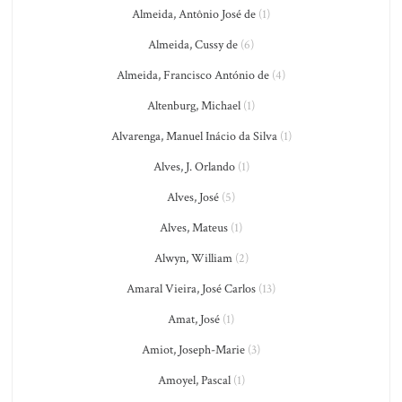
Almeida, Antônio José de
(1)
Almeida, Cussy de
(6)
Almeida, Francisco António de
(4)
Altenburg, Michael
(1)
Alvarenga, Manuel Inácio da Silva
(1)
Alves, J. Orlando
(1)
Alves, José
(5)
Alves, Mateus
(1)
Alwyn, William
(2)
Amaral Vieira, José Carlos
(13)
Amat, José
(1)
Amiot, Joseph-Marie
(3)
Amoyel, Pascal
(1)