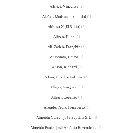
Albrici, Vincenzo
(2)
Aleñar, Mathías (atribuido)
(1)
Alfonso X (El Sabio)
(7)
Alfvén, Hugo
(2)
Ali-Zadeh, Franghiz
(2)
Alimonda, Heitor
(1)
Alison, Richard
(1)
Alkan, Charles-Valentin
(2)
Allegri, Gregorio
(5)
Allegri, Lorenzo
(1)
Allende, Pedro Humberto
(1)
Almeida Garret, João Baptista S. L.
(1)
Almeida Prado, José Antônio Rezende de
(11)