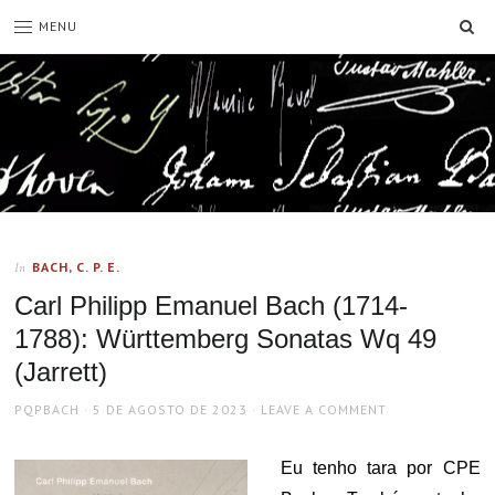
SE
MENU
BACH, C. P. E.
In
Carl Philipp Emanuel Bach (1714-
1788): Württemberg Sonatas Wq 49
(Jarrett)
AUTHOR
POSTED
PQPBACH
5 DE AGOSTO DE 2023
LEAVE A COMMENT
ON
Eu tenho tara por CPE