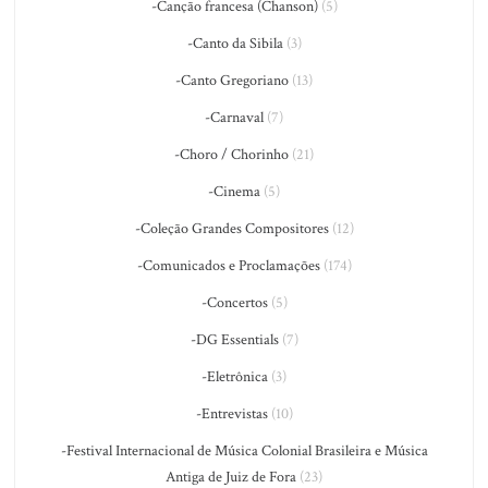
-Canção francesa (Chanson)
(5)
-Canto da Sibila
(3)
-Canto Gregoriano
(13)
-Carnaval
(7)
-Choro / Chorinho
(21)
-Cinema
(5)
-Coleção Grandes Compositores
(12)
-Comunicados e Proclamações
(174)
-Concertos
(5)
-DG Essentials
(7)
-Eletrônica
(3)
-Entrevistas
(10)
-Festival Internacional de Música Colonial Brasileira e Música
Antiga de Juiz de Fora
(23)