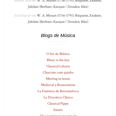
Adilson Assis
em
W. A. Mozart (1756-1791): Réquiem, Exultate,
Jubilate (Berliner, Karajan / Dresden, Klee)
José Eduardo
em
W. A. Mozart (1756-1791): Réquiem, Exultate,
Jubilate (Berliner, Karajan / Dresden, Klee)
Blogs de Música
O Ser da Música
Music is the key
Classical Library
Chucrute com quiabo
Meeting in music
Medieval y Renacentista
La Fonoteca de Iberoamérica
La Discoteca Clásica
Classical Pippo
Susato
Classical music in concert