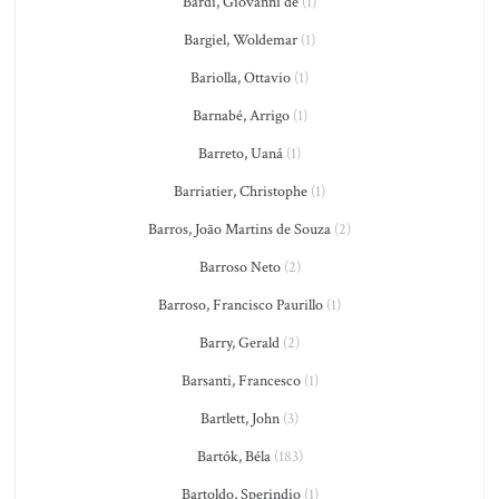
Bardi, Giovanni de
(1)
Bargiel, Woldemar
(1)
Bariolla, Ottavio
(1)
Barnabé, Arrigo
(1)
Barreto, Uaná
(1)
Barriatier, Christophe
(1)
Barros, João Martins de Souza
(2)
Barroso Neto
(2)
Barroso, Francisco Paurillo
(1)
Barry, Gerald
(2)
Barsanti, Francesco
(1)
Bartlett, John
(3)
Bartók, Béla
(183)
Bartoldo, Sperindio
(1)