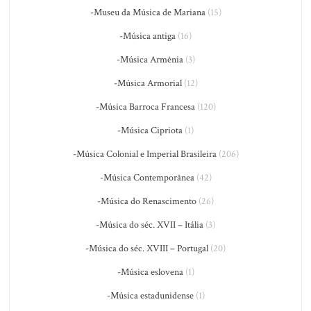
-Museu da Música de Mariana
(15)
-Música antiga
(16)
-Música Armênia
(3)
-Música Armorial
(12)
-Música Barroca Francesa
(120)
-Música Cipriota
(1)
-Música Colonial e Imperial Brasileira
(206)
-Música Contemporânea
(42)
-Música do Renascimento
(26)
-Música do séc. XVII – Itália
(3)
-Música do séc. XVIII – Portugal
(20)
-Música eslovena
(1)
-Música estadunidense
(1)