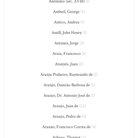
Anônimo (séc. XVIII)
(1)
Antheil, George
(2)
Antico, Andrea
(1)
Antill, John Henry
(1)
Antunes, Jorge
(2)
Araia, Francesco
(1)
Aranyés, Juan
(2)
Araújo Pinheiro, Raymundo de
(1)
Araújo, Damião Barbosa de
(1)
Araujo, Dr. Antonio José de
(1)
Araujo, Juan de
(22)
Araujo, Pedro de
(3)
Arauxo, Francisco Correa de
(4)
Arbeau, Thoinot
(2)