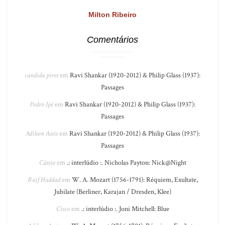
Milton Ribeiro
Comentários
candida pires
em
Ravi Shankar (1920-2012) & Philip Glass (1937):
Passages
Pedro Ipê
em
Ravi Shankar (1920-2012) & Philip Glass (1937):
Passages
Adilson Assis
em
Ravi Shankar (1920-2012) & Philip Glass (1937):
Passages
Cássio
em
.: interlúdio :. Nicholas Payton: Nick@Night
Raif Haddad
em
W. A. Mozart (1756-1791): Réquiem, Exultate,
Jubilate (Berliner, Karajan / Dresden, Klee)
Cisco
em
.: interlúdio :. Joni Mitchell: Blue