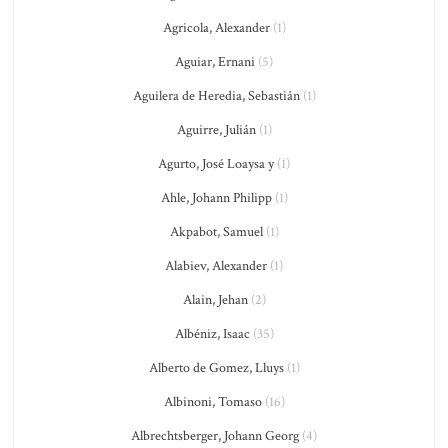
Agricola, Alexander
(1)
Aguiar, Ernani
(5)
Aguilera de Heredia, Sebastián
(1)
Aguirre, Julián
(1)
Agurto, José Loaysa y
(1)
Ahle, Johann Philipp
(1)
Akpabot, Samuel
(1)
Alabiev, Alexander
(1)
Alain, Jehan
(2)
Albéniz, Isaac
(35)
Alberto de Gomez, Lluys
(1)
Albinoni, Tomaso
(16)
Albrechtsberger, Johann Georg
(4)