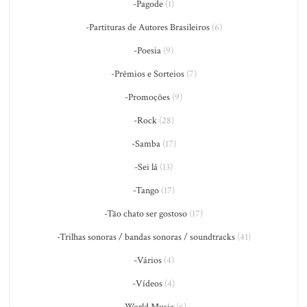
-Pagode
(1)
-Partituras de Autores Brasileiros
(6)
-Poesia
(9)
-Prêmios e Sorteios
(7)
-Promoções
(9)
-Rock
(28)
-Samba
(17)
-Sei lá
(13)
-Tango
(17)
-Tão chato ser gostoso
(17)
-Trilhas sonoras / bandas sonoras / soundtracks
(41)
-Vários
(4)
-Vídeos
(4)
-World Music
(6)