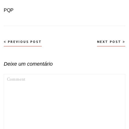
PQP
Navegação
PREVIOUS POST
NEXT POST
de
Post
Deixe um comentário
COMMENT