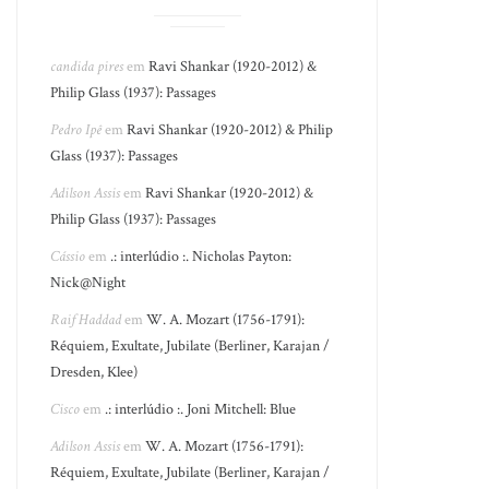
candida pires
em
Ravi Shankar (1920-2012) &
Philip Glass (1937): Passages
Pedro Ipê
em
Ravi Shankar (1920-2012) & Philip
Glass (1937): Passages
Adilson Assis
em
Ravi Shankar (1920-2012) &
Philip Glass (1937): Passages
Cássio
em
.: interlúdio :. Nicholas Payton:
Nick@Night
Raif Haddad
em
W. A. Mozart (1756-1791):
Réquiem, Exultate, Jubilate (Berliner, Karajan /
Dresden, Klee)
Cisco
em
.: interlúdio :. Joni Mitchell: Blue
Adilson Assis
em
W. A. Mozart (1756-1791):
Réquiem, Exultate, Jubilate (Berliner, Karajan /