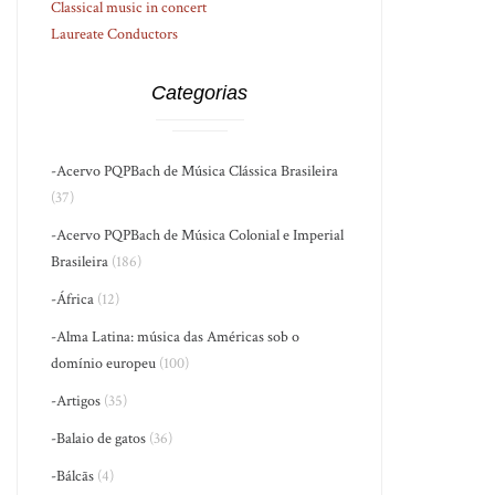
Classical music in concert
Laureate Conductors
Categorias
-Acervo PQPBach de Música Clássica Brasileira
(37)
-Acervo PQPBach de Música Colonial e Imperial
Brasileira
(186)
-África
(12)
-Alma Latina: música das Américas sob o
domínio europeu
(100)
-Artigos
(35)
-Balaio de gatos
(36)
-Bálcãs
(4)