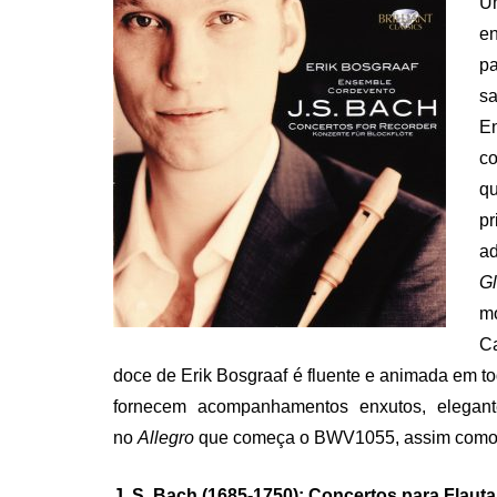
U
e
p
s
E
co
q
pr
ad
G
m
C
doce de Erik Bosgraaf é fluente e animada em to
fornecem acompanhamentos enxutos, elegant
no
Allegro
que começa o BWV1055, assim como 
J. S. Bach (1685-1750): Concertos para Flaut