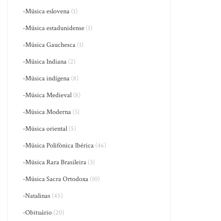
-Música eslovena
(1)
-Música estadunidense
(1)
-Música Gauchesca
(1)
-Música Indiana
(2)
-Música indígena
(8)
-Música Medieval
(8)
-Música Moderna
(3)
-Música oriental
(5)
-Música Polifônica Ibérica
(46)
-Música Rara Brasileira
(3)
-Música Sacra Ortodoxa
(10)
-Natalinas
(45)
-Obituário
(20)