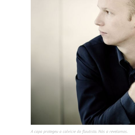
A capa protegeu a calvície do flautista. Nós a revelamos.