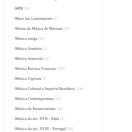
-MPB
(54)
-Muro das Lamentações
(1)
-Museu da Música de Mariana
(15)
-Música antiga
(16)
-Música Armênia
(3)
-Música Armorial
(12)
-Música Barroca Francesa
(120)
-Música Cipriota
(1)
-Música Colonial e Imperial Brasileira
(206)
-Música Contemporânea
(42)
-Música do Renascimento
(26)
-Música do séc. XVII – Itália
(3)
-Música do séc. XVIII – Portugal
(20)