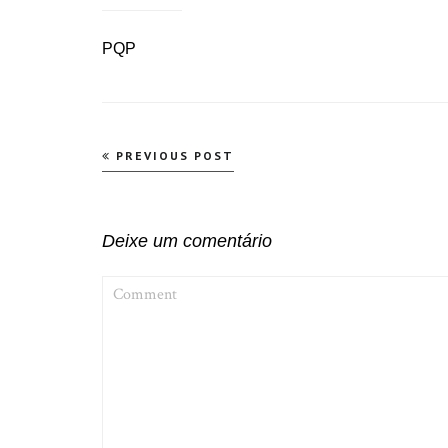
PQP
Navegação
PREVIOUS POST
de
Post
Deixe um comentário
COMMENT