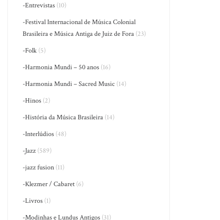
-Entrevistas
(10)
-Festival Internacional de Música Colonial
Brasileira e Música Antiga de Juiz de Fora
(23)
-Folk
(5)
-Harmonia Mundi – 50 anos
(16)
-Harmonia Mundi – Sacred Music
(14)
-Hinos
(2)
-História da Música Brasileira
(14)
-Interlúdios
(48)
-Jazz
(589)
-jazz fusion
(11)
-Klezmer / Cabaret
(6)
-Livros
(1)
-Modinhas e Lundus Antigos
(31)