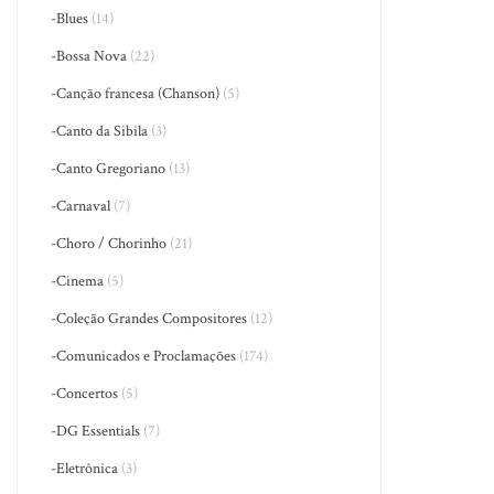
-Blues
(14)
-Bossa Nova
(22)
-Canção francesa (Chanson)
(5)
-Canto da Sibila
(3)
-Canto Gregoriano
(13)
-Carnaval
(7)
-Choro / Chorinho
(21)
-Cinema
(5)
-Coleção Grandes Compositores
(12)
-Comunicados e Proclamações
(174)
-Concertos
(5)
-DG Essentials
(7)
-Eletrônica
(3)