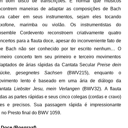
m bom disco de transcrições. É normal que músicos
ncontrem maneiras de adaptar as composições de Bach
ara caber em seus instrumentos, sejam eles tocando
axofone, marimba ou violão. Os instrumentistas do
nsemble Cordevento reconstroem criativamente quatro
ncertos para a flauta doce, apesar do inconveniente fato de
ue Bach não ser conhecido por ter escrito nenhum… O
imeiro concerto tem seu primeiro e terceiro movimentos
aptados de árias rápidas da Cantata Secular
Preise dein
lücke, gesegnetes Sachsen
(BWV215), enquanto o
ovimento lento é baseado em uma ária de diálogo da
antata
Liebster Jesu, mein Verlangen
(BWV32). A flauta
das as partes rápidas e seus cinco colegas (cordas e cravo)
es e precisos. Sua passagem rápida é impressionante
no Presto final do BWV 1059.
a Doce (Bosgraaf)