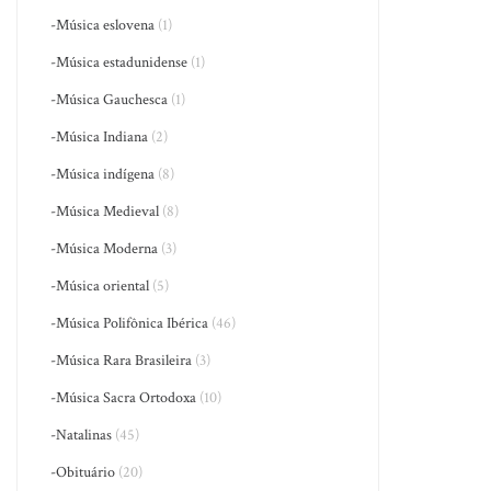
-Música eslovena
(1)
-Música estadunidense
(1)
-Música Gauchesca
(1)
-Música Indiana
(2)
-Música indígena
(8)
-Música Medieval
(8)
-Música Moderna
(3)
-Música oriental
(5)
-Música Polifônica Ibérica
(46)
-Música Rara Brasileira
(3)
-Música Sacra Ortodoxa
(10)
-Natalinas
(45)
-Obituário
(20)