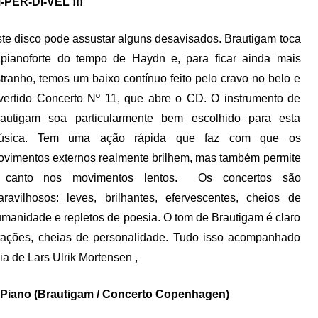
-PER-DÍ-VEL !!!
te disco pode assustar alguns desavisados. Brautigam toca
pianoforte do tempo de Haydn e, para ficar ainda mais
tranho, temos um baixo contínuo feito pelo cravo no belo e
vertido Concerto Nº 11, que abre o CD. O instrumento de
rautigam soa particularmente bem escolhido para esta
úsica. Tem uma ação rápida que faz com que os
vimentos externos realmente brilhem, mas também permite
 canto nos movimentos lentos. Os concertos são
ravilhosos: leves, brilhantes, efervescentes, cheios de
manidade e repletos de poesia. O tom de Brautigam é claro
retações, cheias de personalidade. Tudo isso acompanhado
 de Lars Ulrik Mortensen ,
 Piano (Brautigam / Concerto Copenhagen)