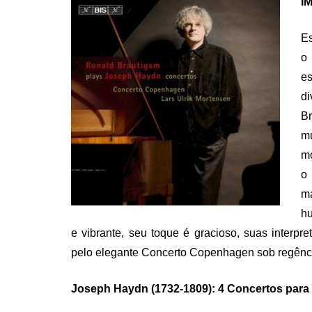
IM
Es
o 
es
di
B
m
mo
o
ma
hu
e vibrante, seu toque é gracioso, suas interp
pelo elegante Concerto Copenhagen sob regência
Joseph Haydn (1732-1809): 4 Concertos para