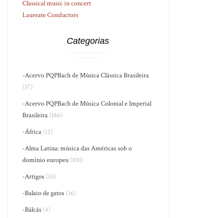
Classical music in concert
Laureate Conductors
Categorias
-Acervo PQPBach de Música Clássica Brasileira
(37)
-Acervo PQPBach de Música Colonial e Imperial
Brasileira
(186)
-África
(12)
-Alma Latina: música das Américas sob o
domínio europeu
(100)
-Artigos
(35)
-Balaio de gatos
(36)
-Bálcãs
(4)