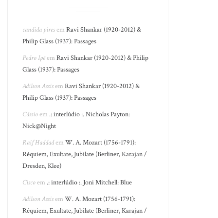
candida pires
em
Ravi Shankar (1920-2012) &
Philip Glass (1937): Passages
Pedro Ipê
em
Ravi Shankar (1920-2012) & Philip
Glass (1937): Passages
Adilson Assis
em
Ravi Shankar (1920-2012) &
Philip Glass (1937): Passages
Cássio
em
.: interlúdio :. Nicholas Payton:
Nick@Night
Raif Haddad
em
W. A. Mozart (1756-1791):
Réquiem, Exultate, Jubilate (Berliner, Karajan /
Dresden, Klee)
Cisco
em
.: interlúdio :. Joni Mitchell: Blue
Adilson Assis
em
W. A. Mozart (1756-1791):
Réquiem, Exultate, Jubilate (Berliner, Karajan /