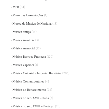
-MPB
(54)
-Muro das Lamentações
(1)
-Museu da Música de Mariana
(15)
-Música antiga
(16)
-Música Armênia
(3)
-Música Armorial
(12)
-Música Barroca Francesa
(120)
-Música Cipriota
(1)
-Música Colonial e Imperial Brasileira
(206)
-Música Contemporânea
(42)
-Música do Renascimento
(26)
-Música do séc. XVII – Itália
(3)
-Música do séc. XVIII – Portugal
(20)