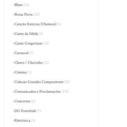
-Blues
(14)
-Bossa Nova
(22)
-Canção francesa (Chanson)
(5)
-Canto da Sibila
(3)
-Canto Gregoriano
(13)
-Carnaval
(7)
-Choro / Chorinho
(21)
-Cinema
(5)
-Coleção Grandes Compositores
(12)
-Comunicados e Proclamações
(174)
-Concertos
(5)
-DG Essentials
(7)
-Eletrônica
(3)