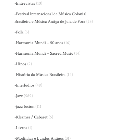
-Entrevistas
(10)
-Festival Internacional de Música Colonial
Brasileira e Música Antiga de Juiz de Fora
(23)
-Folk
(5)
-Harmonia Mundi – 50 anos
(16)
-Harmonia Mundi – Sacred Music
(14)
-Hinos
(2)
-História da Música Brasileira
(14)
-Interlúdios
(48)
-Jazz
(589)
-jazz fusion
(11)
-Klezmer / Cabaret
(6)
-Livros
(1)
-Modinhas e Lundus Antigos
(31)