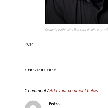
Gosto do estilo dele. Tem cara de pianista, né
PQP
Navegação
PREVIOUS POST
de
Post
1 comment /
Add your comment below
Pedro
disse: