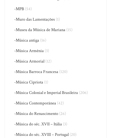
-MPB
(54)
-Muro das Lamentações
(1)
-Museu da Música de Mariana
(15)
-Música antiga
(16)
-Música Armênia
(3)
-Música Armorial
(12)
-Música Barroca Francesa
(120)
-Música Cipriota
(1)
-Música Colonial e Imperial Brasileira
(206)
-Música Contemporânea
(42)
-Música do Renascimento
(26)
-Música do séc. XVII – Itália
(3)
-Música do séc. XVIII – Portugal
(20)