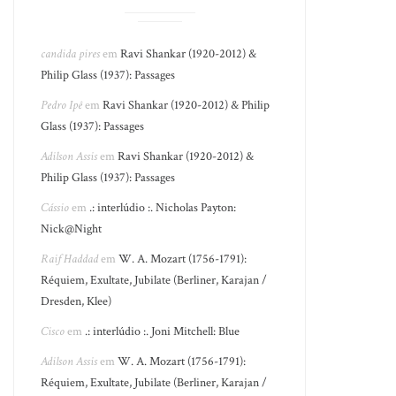
candida pires
em
Ravi Shankar (1920-2012) &
Philip Glass (1937): Passages
Pedro Ipê
em
Ravi Shankar (1920-2012) & Philip
Glass (1937): Passages
Adilson Assis
em
Ravi Shankar (1920-2012) &
Philip Glass (1937): Passages
Cássio
em
.: interlúdio :. Nicholas Payton:
Nick@Night
Raif Haddad
em
W. A. Mozart (1756-1791):
Réquiem, Exultate, Jubilate (Berliner, Karajan /
Dresden, Klee)
Cisco
em
.: interlúdio :. Joni Mitchell: Blue
Adilson Assis
em
W. A. Mozart (1756-1791):
Réquiem, Exultate, Jubilate (Berliner, Karajan /