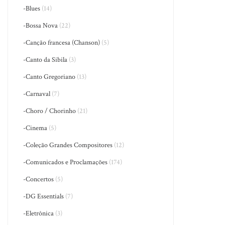
-Blues
(14)
-Bossa Nova
(22)
-Canção francesa (Chanson)
(5)
-Canto da Sibila
(3)
-Canto Gregoriano
(13)
-Carnaval
(7)
-Choro / Chorinho
(21)
-Cinema
(5)
-Coleção Grandes Compositores
(12)
-Comunicados e Proclamações
(174)
-Concertos
(5)
-DG Essentials
(7)
-Eletrônica
(3)