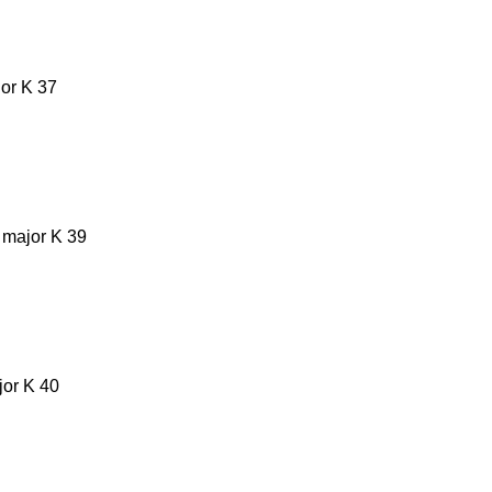
jor K 37
 major K 39
jor K 40