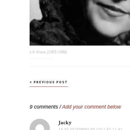
Lili Kraus (1903-1986)
Navegação
PREVIOUS POST
de
Post
9 comments /
Add your comment below
Jacky
disse:
16 DE DEZEMBRO DE 2017 ÀS 22:41