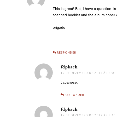
This is great! But, I have a question: 
scanned booklet and the album cober ar
origado
J
RESPONDER
fdpbach
disse:
17 DE DEZEMBRO DE 2017 ÀS 8:01
Japanese.
RESPONDER
fdpbach
disse:
17 DE DEZEMBRO DE 2017 ÀS 8:15