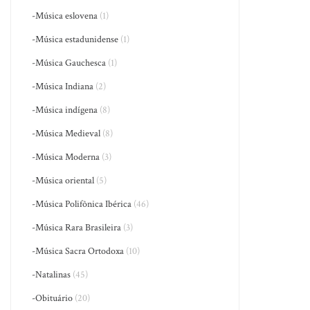
-Música eslovena
(1)
-Música estadunidense
(1)
-Música Gauchesca
(1)
-Música Indiana
(2)
-Música indígena
(8)
-Música Medieval
(8)
-Música Moderna
(3)
-Música oriental
(5)
-Música Polifônica Ibérica
(46)
-Música Rara Brasileira
(3)
-Música Sacra Ortodoxa
(10)
-Natalinas
(45)
-Obituário
(20)