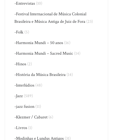
-Entrevistas
(10)
-Festival Internacional de Música Colonial
Brasileira e Música Antiga de Juiz de Fora
(23)
-Folk
(5)
-Harmonia Mundi – 50 anos
(16)
-Harmonia Mundi – Sacred Music
(14)
-Hinos
(2)
-História da Música Brasileira
(14)
-Interlúdios
(48)
-Jazz
(589)
-jazz fusion
(11)
-Klezmer / Cabaret
(6)
-Livros
(1)
-Modinhas e Lundus Antigos
(31)