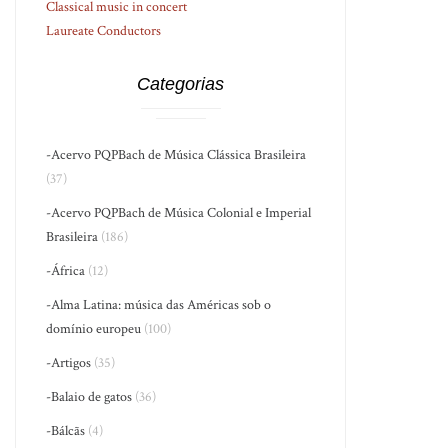
Classical music in concert
Laureate Conductors
Categorias
-Acervo PQPBach de Música Clássica Brasileira
(37)
-Acervo PQPBach de Música Colonial e Imperial
Brasileira
(186)
-África
(12)
-Alma Latina: música das Américas sob o
domínio europeu
(100)
-Artigos
(35)
-Balaio de gatos
(36)
-Bálcãs
(4)