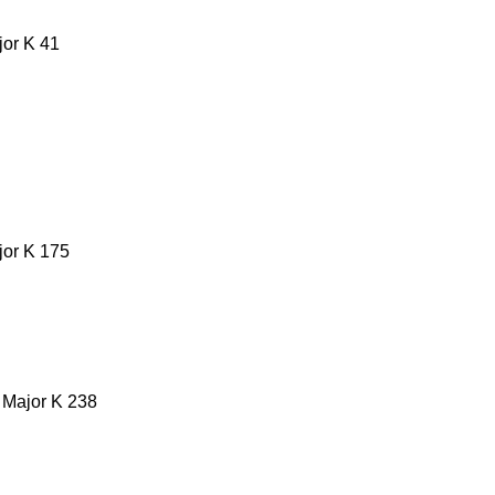
jor K 41
jor K 175
t Major K 238