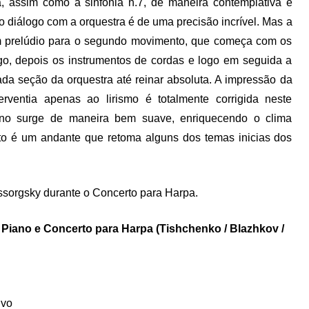
, assim como a sinfonia n.7, de maneira contemplativa e
o diálogo com a orquestra é de uma precisão incrível. Mas a
m prelúdio para o segundo movimento, que começa com os
go, depois os instrumentos de cordas e logo em seguida a
ada seção da orquestra até reinar absoluta. A impressão da
ventia apenas ao lirismo é totalmente corrigida neste
no surge de maneira bem suave, enriquecendo o clima
nto é um andante que retoma alguns dos temas inicias dos
ssorgsky durante o Concerto para Harpa.
 Piano e Concerto para Harpa (Tishchenko / Blazhkov /
ivo