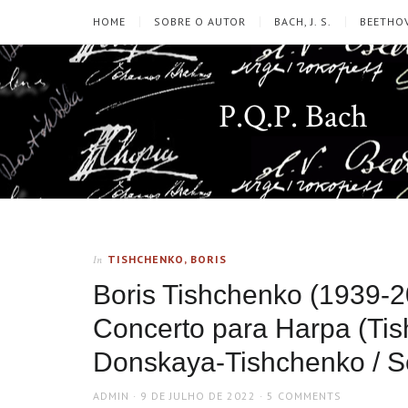
HOME
SOBRE O AUTOR
BACH, J. S.
BEETHOV
P.Q.P. Bach
TISHCHENKO, BORIS
In
Boris Tishchenko (1939-2
Concerto para Harpa (Tis
Donskaya-Tishchenko / S
AUTHOR
POSTED
ADMIN
9 DE JULHO DE 2022
5 COMMENTS