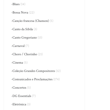
-Blues
(14)
-Bossa Nova
(22)
-Canção francesa (Chanson)
(5)
-Canto da Sibila
(3)
-Canto Gregoriano
(13)
-Carnaval
(7)
-Choro / Chorinho
(21)
-Cinema
(5)
-Coleção Grandes Compositores
(12)
-Comunicados e Proclamações
(174)
-Concertos
(5)
-DG Essentials
(7)
-Eletrônica
(3)