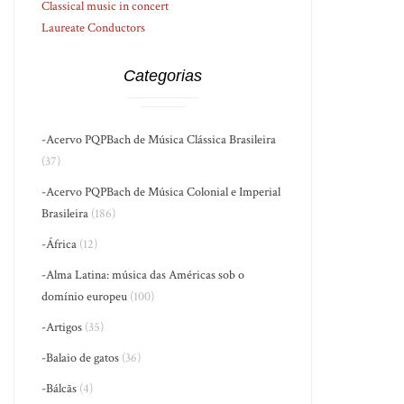
Classical music in concert
Laureate Conductors
Categorias
-Acervo PQPBach de Música Clássica Brasileira
(37)
-Acervo PQPBach de Música Colonial e Imperial
Brasileira
(186)
-África
(12)
-Alma Latina: música das Américas sob o
domínio europeu
(100)
-Artigos
(35)
-Balaio de gatos
(36)
-Bálcãs
(4)