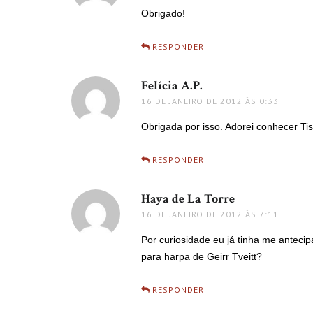
Obrigado!
RESPONDER
Felícia A.P.
disse:
16 DE JANEIRO DE 2012 ÀS 0:33
Obrigada por isso. Adorei conhecer Ti
RESPONDER
Haya de La Torre
disse:
16 DE JANEIRO DE 2012 ÀS 7:11
Por curiosidade eu já tinha me antec
para harpa de Geirr Tveitt?
RESPONDER