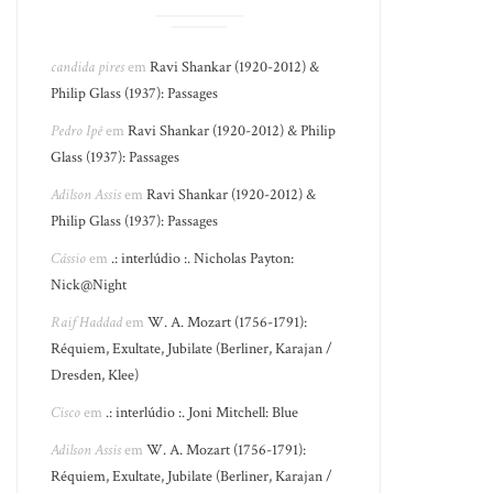
candida pires
em
Ravi Shankar (1920-2012) &
Philip Glass (1937): Passages
Pedro Ipê
em
Ravi Shankar (1920-2012) & Philip
Glass (1937): Passages
Adilson Assis
em
Ravi Shankar (1920-2012) &
Philip Glass (1937): Passages
Cássio
em
.: interlúdio :. Nicholas Payton:
Nick@Night
Raif Haddad
em
W. A. Mozart (1756-1791):
Réquiem, Exultate, Jubilate (Berliner, Karajan /
Dresden, Klee)
Cisco
em
.: interlúdio :. Joni Mitchell: Blue
Adilson Assis
em
W. A. Mozart (1756-1791):
Réquiem, Exultate, Jubilate (Berliner, Karajan /