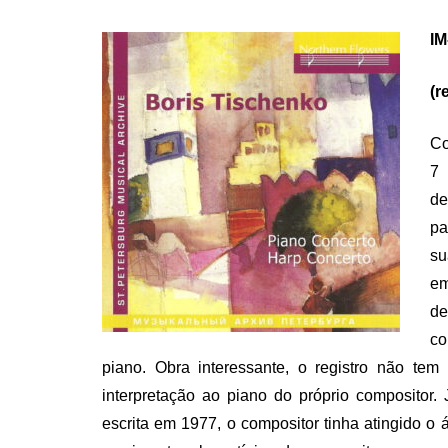
ON
IM
(r
Co
7 
de
pa
su
e
de
co
piano. Obra interessante, o registro não t
interpretação ao piano do próprio compositor
escrita em 1977, o compositor tinha atingido o 