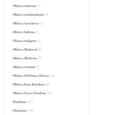
-Música eslovena
(1)
-Música estadunidense
(1)
-Música Gauchesca
(1)
-Música Indiana
(2)
-Música indígena
(8)
-Música Medieval
(8)
-Música Moderna
(3)
-Música oriental
(5)
-Música Polifônica Ibérica
(46)
-Música Rara Brasileira
(3)
-Música Sacra Ortodoxa
(10)
-Natalinas
(45)
-Obituário
(20)