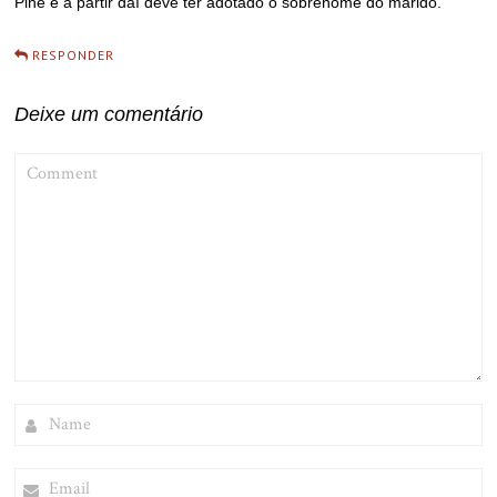
Pine e a partir daí deve ter adotado o sobrenome do marido.
RESPONDER
Deixe um comentário
COMMENT
NAME
EMAIL