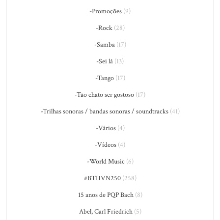
-Promoções
(9)
-Rock
(28)
-Samba
(17)
-Sei lá
(13)
-Tango
(17)
-Tão chato ser gostoso
(17)
-Trilhas sonoras / bandas sonoras / soundtracks
(41)
-Vários
(4)
-Vídeos
(4)
-World Music
(6)
#BTHVN250
(258)
15 anos de PQP Bach
(8)
Abel, Carl Friedrich
(5)