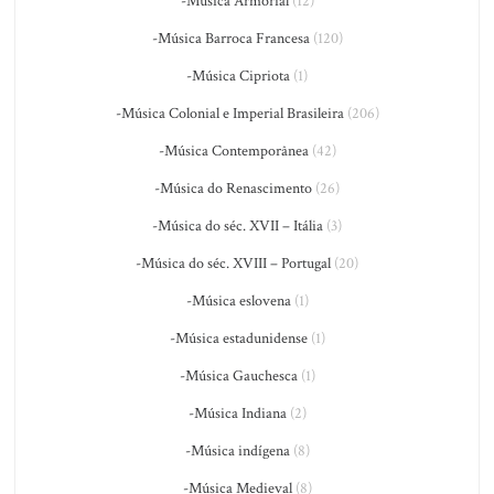
-Música Armorial
(12)
-Música Barroca Francesa
(120)
-Música Cipriota
(1)
-Música Colonial e Imperial Brasileira
(206)
-Música Contemporânea
(42)
-Música do Renascimento
(26)
-Música do séc. XVII – Itália
(3)
-Música do séc. XVIII – Portugal
(20)
-Música eslovena
(1)
-Música estadunidense
(1)
-Música Gauchesca
(1)
-Música Indiana
(2)
-Música indígena
(8)
-Música Medieval
(8)