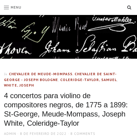
SE
MENU
CHEVALIER DE MEUDE-MOMPASS
,
CHEVALIER DE SAINT-
In
GEORGE - JOSEPH BOLOGNE
,
COLERIDGE-TAYLOR, SAMUEL
,
WHITE, JOSEPH
4 concertos para violino de
compositores negros, de 1775 a 1899:
St-George, Meude-Mompass, Joseph
White, Coleridge-Taylor
AUTHOR
POSTED
ADMIN
8 DE FEVEREIRO DE 2022
8 COMMENTS