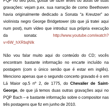
PQP no seu post, gostar de fazer teses ou aulas de suas
gravações: vejam p.ex. sua narração de como Beethoven
havia originalmente dedicado a Sonata “a Kreutzer” ao
violinista negro George Bridgetower (do que já tratei aqui
num post), num vídeo que introduz sua própria execução
da sonata:
http://www.youtube.com/watch?
v=6W_hXRbqNIk
Não vou falar muito aqui do conteúdo do CD; vocês
encontram bastante informação no encarte incluído na
postagem (com o único senão que é estar em inglês).
Menciono apenas que o segundo concerto gravado é o em
Lá Maior op.5 nº 2, de 1775, do
Chevalier de Saint-
George
, de que já temos duas outras gravações aqui no
PQP Bach – e bastante informação sobre o compositor nas
três postagens que fiz em junho de 2010.