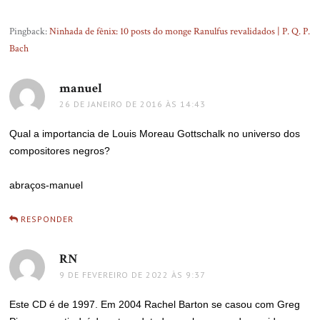
Pingback:
Ninhada de fênix: 10 posts do monge Ranulfus revalidados | P. Q. P.
Bach
manuel
disse:
26 DE JANEIRO DE 2016 ÀS 14:43
Qual a importancia de Louis Moreau Gottschalk no universo dos
compositores negros?
abraços-manuel
RESPONDER
RN
disse:
9 DE FEVEREIRO DE 2022 ÀS 9:37
Este CD é de 1997. Em 2004 Rachel Barton se casou com Greg