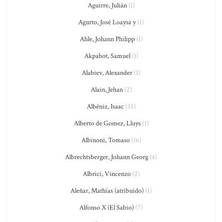
Aguirre, Julián
(1)
Agurto, José Loaysa y
(1)
Ahle, Johann Philipp
(1)
Akpabot, Samuel
(1)
Alabiev, Alexander
(1)
Alain, Jehan
(2)
Albéniz, Isaac
(35)
Alberto de Gomez, Lluys
(1)
Albinoni, Tomaso
(16)
Albrechtsberger, Johann Georg
(4)
Albrici, Vincenzo
(2)
Aleñar, Mathías (atribuido)
(1)
Alfonso X (El Sabio)
(7)