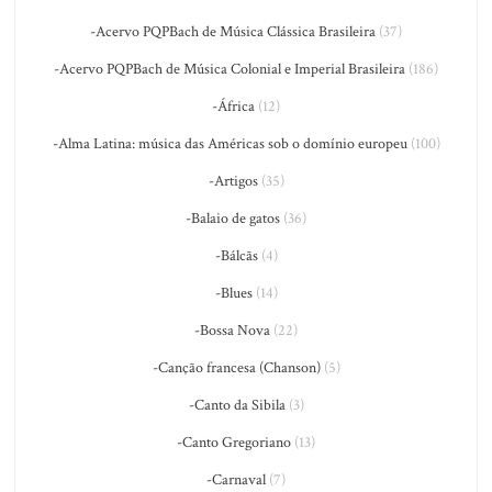
-Acervo PQPBach de Música Clássica Brasileira
(37)
-Acervo PQPBach de Música Colonial e Imperial Brasileira
(186)
-África
(12)
-Alma Latina: música das Américas sob o domínio europeu
(100)
-Artigos
(35)
-Balaio de gatos
(36)
-Bálcãs
(4)
-Blues
(14)
-Bossa Nova
(22)
-Canção francesa (Chanson)
(5)
-Canto da Sibila
(3)
-Canto Gregoriano
(13)
-Carnaval
(7)