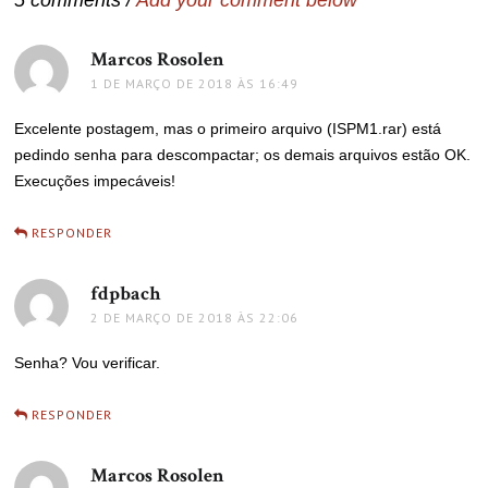
5 comments /
Add your comment below
Marcos Rosolen
disse:
1 DE MARÇO DE 2018 ÀS 16:49
Excelente postagem, mas o primeiro arquivo (ISPM1.rar) está
pedindo senha para descompactar; os demais arquivos estão OK.
Execuções impecáveis!
RESPONDER
fdpbach
disse:
2 DE MARÇO DE 2018 ÀS 22:06
Senha? Vou verificar.
RESPONDER
Marcos Rosolen
disse: