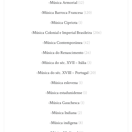
-Música Armorial
(12)
-Música Barroca Francesa
(120)
-Música Cipriota
(1)
-Música Colonial e Imperial Brasileira
(206)
-Música Contemporânea
(42)
-Música do Renascimento
(26)
-Música do séc. XVII – Itália
(3)
-Música do séc. XVIII – Portugal
(20)
-Música eslovena
(1)
-Música estadunidense
(1)
-Música Gauchesca
(1)
-Música Indiana
(2)
-Música indígena
(8)