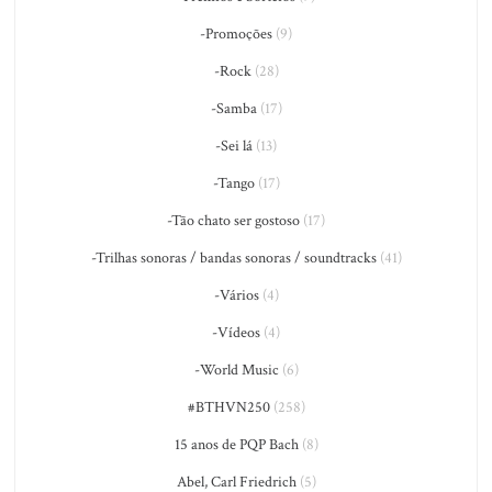
-Promoções
(9)
-Rock
(28)
-Samba
(17)
-Sei lá
(13)
-Tango
(17)
-Tão chato ser gostoso
(17)
-Trilhas sonoras / bandas sonoras / soundtracks
(41)
-Vários
(4)
-Vídeos
(4)
-World Music
(6)
#BTHVN250
(258)
15 anos de PQP Bach
(8)
Abel, Carl Friedrich
(5)