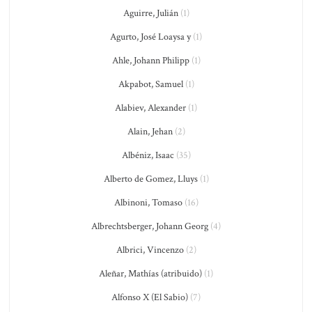
Aguirre, Julián
(1)
Agurto, José Loaysa y
(1)
Ahle, Johann Philipp
(1)
Akpabot, Samuel
(1)
Alabiev, Alexander
(1)
Alain, Jehan
(2)
Albéniz, Isaac
(35)
Alberto de Gomez, Lluys
(1)
Albinoni, Tomaso
(16)
Albrechtsberger, Johann Georg
(4)
Albrici, Vincenzo
(2)
Aleñar, Mathías (atribuido)
(1)
Alfonso X (El Sabio)
(7)