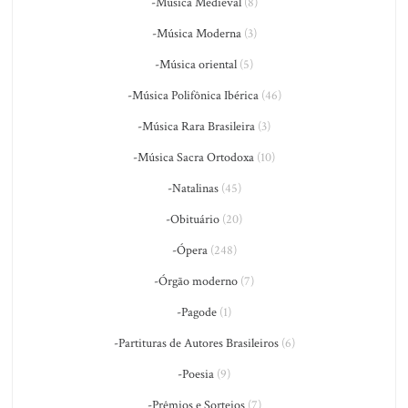
-Música Medieval
(8)
-Música Moderna
(3)
-Música oriental
(5)
-Música Polifônica Ibérica
(46)
-Música Rara Brasileira
(3)
-Música Sacra Ortodoxa
(10)
-Natalinas
(45)
-Obituário
(20)
-Ópera
(248)
-Órgão moderno
(7)
-Pagode
(1)
-Partituras de Autores Brasileiros
(6)
-Poesia
(9)
-Prêmios e Sorteios
(7)