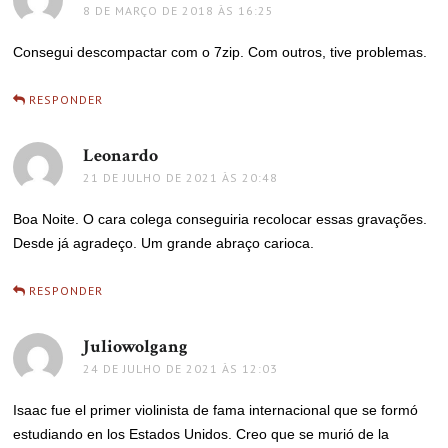
8 DE MARÇO DE 2018 ÀS 16:25
Consegui descompactar com o 7zip. Com outros, tive problemas.
RESPONDER
Leonardo
disse:
21 DE JULHO DE 2021 ÀS 20:48
Boa Noite. O cara colega conseguiria recolocar essas gravações.
Desde já agradeço. Um grande abraço carioca.
RESPONDER
Juliowolgang
disse:
24 DE JULHO DE 2021 ÀS 12:03
Isaac fue el primer violinista de fama internacional que se formó
estudiando en los Estados Unidos. Creo que se murió de la