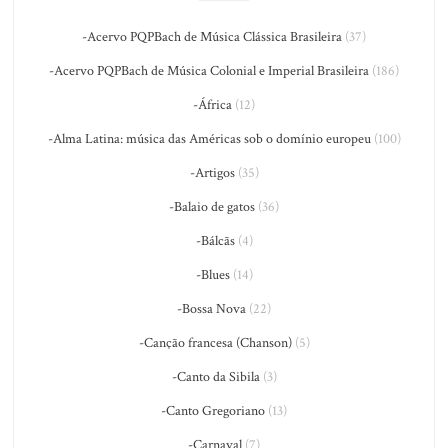
-Acervo PQPBach de Música Clássica Brasileira
(37)
-Acervo PQPBach de Música Colonial e Imperial Brasileira
(186)
-África
(12)
-Alma Latina: música das Américas sob o domínio europeu
(100)
-Artigos
(35)
-Balaio de gatos
(36)
-Bálcãs
(4)
-Blues
(14)
-Bossa Nova
(22)
-Canção francesa (Chanson)
(5)
-Canto da Sibila
(3)
-Canto Gregoriano
(13)
-Carnaval
(7)