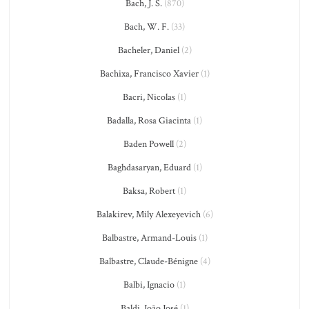
Bach, J. S.
(870)
Bach, W. F.
(33)
Bacheler, Daniel
(2)
Bachixa, Francisco Xavier
(1)
Bacri, Nicolas
(1)
Badalla, Rosa Giacinta
(1)
Baden Powell
(2)
Baghdasaryan, Eduard
(1)
Baksa, Robert
(1)
Balakirev, Mily Alexeyevich
(6)
Balbastre, Armand-Louis
(1)
Balbastre, Claude-Bénigne
(4)
Balbi, Ignacio
(1)
Baldi, João José
(1)