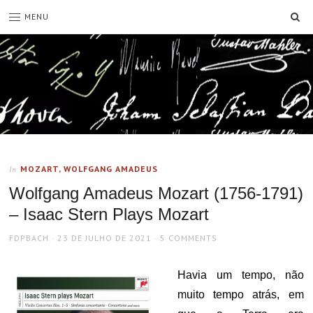
SE
MENU
MOZART, WOLFGANG AMADEUS
In
Wolfgang Amadeus Mozart (1756-1791)
– Isaac Stern Plays Mozart
AUTHOR
POSTED
FDPBACH
23 DE JULHO DE 2021
5 COMMENTS
ON
Havia um tempo, não
muito tempo atrás, em