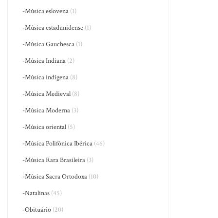
-Música eslovena
(1)
-Música estadunidense
(1)
-Música Gauchesca
(1)
-Música Indiana
(2)
-Música indígena
(8)
-Música Medieval
(8)
-Música Moderna
(3)
-Música oriental
(5)
-Música Polifônica Ibérica
(46)
-Música Rara Brasileira
(3)
-Música Sacra Ortodoxa
(10)
-Natalinas
(45)
-Obituário
(20)