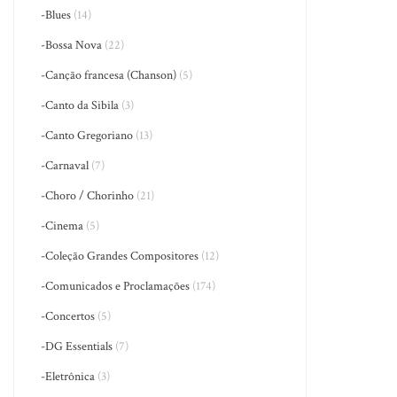
-Blues
(14)
-Bossa Nova
(22)
-Canção francesa (Chanson)
(5)
-Canto da Sibila
(3)
-Canto Gregoriano
(13)
-Carnaval
(7)
-Choro / Chorinho
(21)
-Cinema
(5)
-Coleção Grandes Compositores
(12)
-Comunicados e Proclamações
(174)
-Concertos
(5)
-DG Essentials
(7)
-Eletrônica
(3)