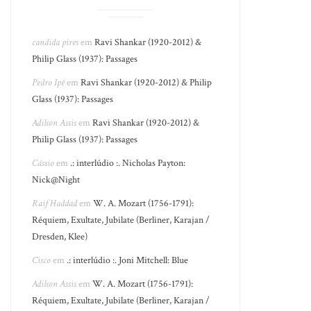
candida pires
em
Ravi Shankar (1920-2012) &
Philip Glass (1937): Passages
Pedro Ipê
em
Ravi Shankar (1920-2012) & Philip
Glass (1937): Passages
Adilson Assis
em
Ravi Shankar (1920-2012) &
Philip Glass (1937): Passages
Cássio
em
.: interlúdio :. Nicholas Payton:
Nick@Night
Raif Haddad
em
W. A. Mozart (1756-1791):
Réquiem, Exultate, Jubilate (Berliner, Karajan /
Dresden, Klee)
Cisco
em
.: interlúdio :. Joni Mitchell: Blue
Adilson Assis
em
W. A. Mozart (1756-1791):
Réquiem, Exultate, Jubilate (Berliner, Karajan /