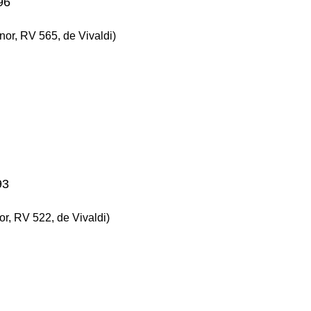
96
nor, RV 565, de Vivaldi)
93
r, RV 522, de Vivaldi)