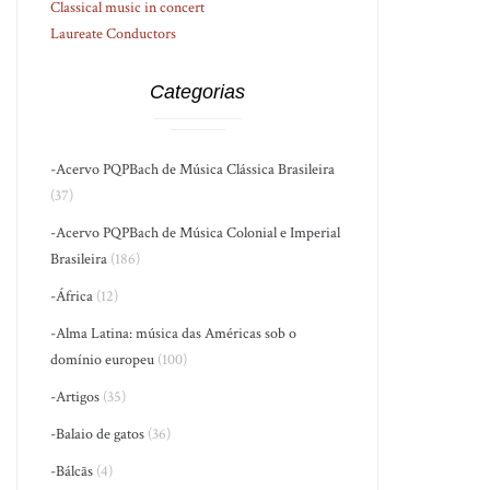
Classical music in concert
Laureate Conductors
Categorias
-Acervo PQPBach de Música Clássica Brasileira
(37)
-Acervo PQPBach de Música Colonial e Imperial
Brasileira
(186)
-África
(12)
-Alma Latina: música das Américas sob o
domínio europeu
(100)
-Artigos
(35)
-Balaio de gatos
(36)
-Bálcãs
(4)