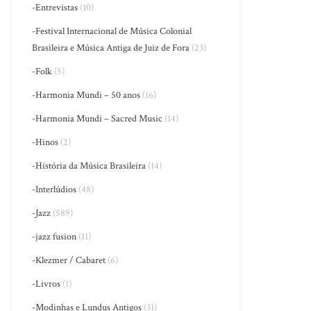
-Entrevistas
(10)
-Festival Internacional de Música Colonial
Brasileira e Música Antiga de Juiz de Fora
(23)
-Folk
(5)
-Harmonia Mundi – 50 anos
(16)
-Harmonia Mundi – Sacred Music
(14)
-Hinos
(2)
-História da Música Brasileira
(14)
-Interlúdios
(48)
-Jazz
(589)
-jazz fusion
(11)
-Klezmer / Cabaret
(6)
-Livros
(1)
-Modinhas e Lundus Antigos
(31)