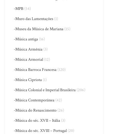
-MPB
(54)
-Muro das Lamentações
(1)
-Museu da Música de Mariana
(15)
-Música antiga
(16)
-Música Armênia
(3)
-Música Armorial
(12)
-Música Barroca Francesa
(120)
-Música Cipriota
(1)
-Música Colonial e Imperial Brasileira
(206)
-Música Contemporânea
(42)
-Música do Renascimento
(26)
-Música do séc. XVII – Itália
(3)
-Música do séc. XVIII – Portugal
(20)