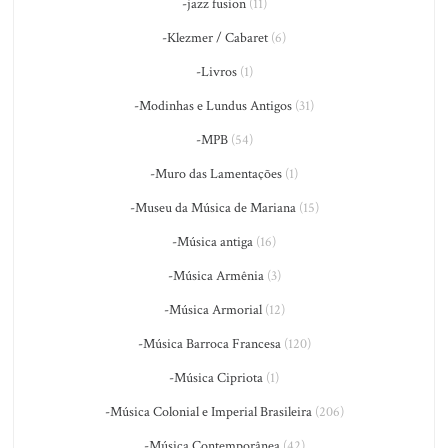
-jazz fusion
(11)
-Klezmer / Cabaret
(6)
-Livros
(1)
-Modinhas e Lundus Antigos
(31)
-MPB
(54)
-Muro das Lamentações
(1)
-Museu da Música de Mariana
(15)
-Música antiga
(16)
-Música Armênia
(3)
-Música Armorial
(12)
-Música Barroca Francesa
(120)
-Música Cipriota
(1)
-Música Colonial e Imperial Brasileira
(206)
-Música Contemporânea
(42)