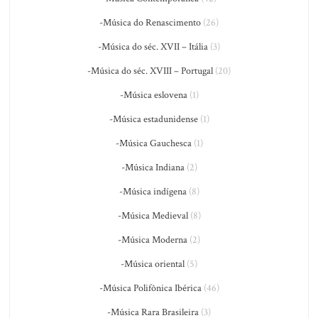
-Música do Renascimento
(26)
-Música do séc. XVII – Itália
(3)
-Música do séc. XVIII – Portugal
(20)
-Música eslovena
(1)
-Música estadunidense
(1)
-Música Gauchesca
(1)
-Música Indiana
(2)
-Música indígena
(8)
-Música Medieval
(8)
-Música Moderna
(2)
-Música oriental
(5)
-Música Polifônica Ibérica
(46)
-Música Rara Brasileira
(3)