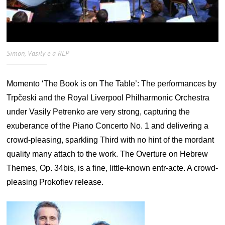
Simon, Vasily e a RLP
Momento ‘The Book is on The Table’: The performances by
Trpčeski and the Royal Liverpool Philharmonic Orchestra
under Vasily Petrenko are very strong, capturing the
exuberance of the Piano Concerto No. 1 and delivering a
crowd-pleasing, sparkling Third with no hint of the mordant
quality many attach to the work. The Overture on Hebrew
Themes, Op. 34bis, is a fine, little-known entr-acte. A crowd-
pleasing Prokofiev release.