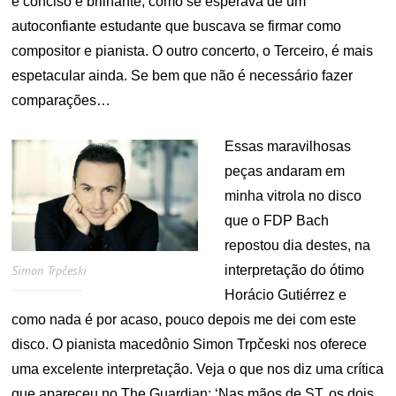
é conciso e brilhante, como se esperava de um
autoconfiante estudante que buscava se firmar como
compositor e pianista. O outro concerto, o Terceiro, é mais
espetacular ainda. Se bem que não é necessário fazer
comparações…
Essas maravilhosas
peças andaram em
minha vitrola no disco
que o FDP Bach
repostou dia destes, na
interpretação do ótimo
Simon Trpčeski
Horácio Gutiérrez e
como nada é por acaso, pouco depois me dei com este
disco. O pianista macedônio Simon Trpčeski nos oferece
uma excelente interpretação. Veja o que nos diz uma crítica
que apareceu no The Guardian: ‘Nas mãos de ST, os dois