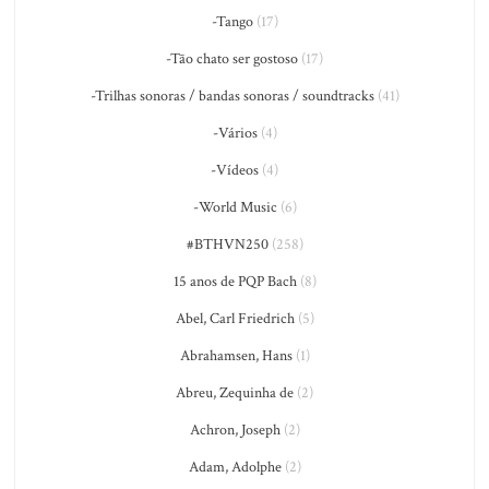
-Tango
(17)
-Tão chato ser gostoso
(17)
-Trilhas sonoras / bandas sonoras / soundtracks
(41)
-Vários
(4)
-Vídeos
(4)
-World Music
(6)
#BTHVN250
(258)
15 anos de PQP Bach
(8)
Abel, Carl Friedrich
(5)
Abrahamsen, Hans
(1)
Abreu, Zequinha de
(2)
Achron, Joseph
(2)
Adam, Adolphe
(2)