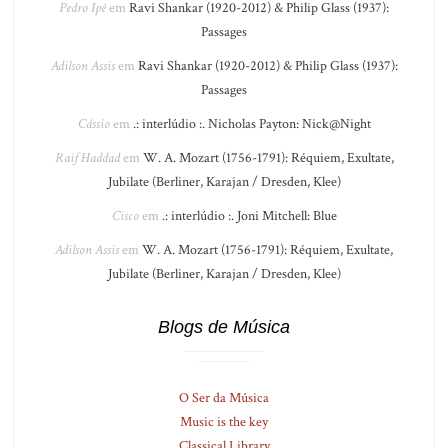
Pedro Ipê
em
Ravi Shankar (1920-2012) & Philip Glass (1937):
Passages
Adilson Assis
em
Ravi Shankar (1920-2012) & Philip Glass (1937):
Passages
Cássio
em
.: interlúdio :. Nicholas Payton: Nick@Night
Raif Haddad
em
W. A. Mozart (1756-1791): Réquiem, Exultate,
Jubilate (Berliner, Karajan / Dresden, Klee)
Cisco
em
.: interlúdio :. Joni Mitchell: Blue
Adilson Assis
em
W. A. Mozart (1756-1791): Réquiem, Exultate,
Jubilate (Berliner, Karajan / Dresden, Klee)
Blogs de Música
O Ser da Música
Music is the key
Classical Library