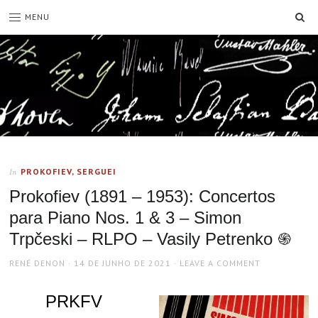
SE
MENU
PROKOFIEV, SERGUEI
In
Prokofiev (1891 – 1953): Concertos
para Piano Nos. 1 & 3 – Simon
Trpčeski – RLPO – Vasily Petrenko ֍
AUTHOR
POSTED
RENÉ DENON
14 DE JUNHO DE 2021
LEAVE A COMMENT
ON
PRKFV