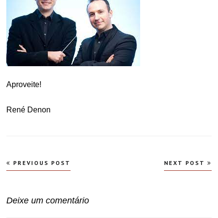
Aproveite!
René Denon
Navegação
PREVIOUS POST
NEXT POST
de
Post
Deixe um comentário