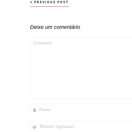
Navegação
PREVIOUS POST
de
Post
Deixe um comentário
COMMENT
NAME
WEBSITE
(OPTIONAL)