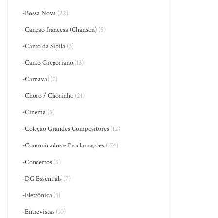
-Bossa Nova
(22)
-Canção francesa (Chanson)
(5)
-Canto da Sibila
(3)
-Canto Gregoriano
(13)
-Carnaval
(7)
-Choro / Chorinho
(21)
-Cinema
(5)
-Coleção Grandes Compositores
(12)
-Comunicados e Proclamações
(174)
-Concertos
(5)
-DG Essentials
(7)
-Eletrônica
(3)
-Entrevistas
(10)