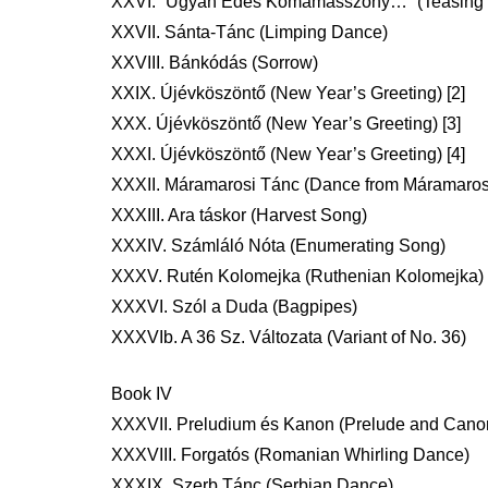
XXVI. “Ugyan Édes Komámasszony…” (Teasing
XXVII. Sánta-Tánc (Limping Dance)
XXVIII. Bánkódás (Sorrow)
XXIX. Újévköszöntő (New Year’s Greeting) [2]
XXX. Újévköszöntő (New Year’s Greeting) [3]
XXXI. Újévköszöntő (New Year’s Greeting) [4]
XXXII. Máramarosi Tánc (Dance from Máramaros
XXXIII. Ara táskor (Harvest Song)
XXXIV. Számláló Nóta (Enumerating Song)
XXXV. Rutén Kolomejka (Ruthenian Kolomejka)
XXXVI. Szól a Duda (Bagpipes)
XXXVIb. A 36 Sz. Változata (Variant of No. 36)
Book IV
XXXVII. Preludium és Kanon (Prelude and Cano
XXXVIII. Forgatós (Romanian Whirling Dance)
XXXIX. Szerb Tánc (Serbian Dance)