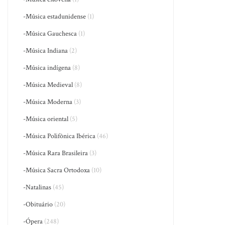
-Música estadunidense
(1)
-Música Gauchesca
(1)
-Música Indiana
(2)
-Música indígena
(8)
-Música Medieval
(8)
-Música Moderna
(3)
-Música oriental
(5)
-Música Polifônica Ibérica
(46)
-Música Rara Brasileira
(3)
-Música Sacra Ortodoxa
(10)
-Natalinas
(45)
-Obituário
(20)
-Ópera
(248)