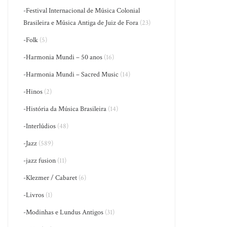
-Festival Internacional de Música Colonial
Brasileira e Música Antiga de Juiz de Fora
(23)
-Folk
(5)
-Harmonia Mundi – 50 anos
(16)
-Harmonia Mundi – Sacred Music
(14)
-Hinos
(2)
-História da Música Brasileira
(14)
-Interlúdios
(48)
-Jazz
(589)
-jazz fusion
(11)
-Klezmer / Cabaret
(6)
-Livros
(1)
-Modinhas e Lundus Antigos
(31)