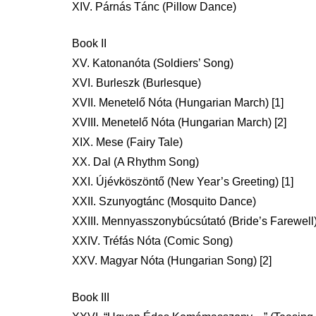
XIV. Párnás Tánc (Pillow Dance)
Book II
XV. Katonanóta (Soldiers’ Song)
XVI. Burleszk (Burlesque)
XVII. Menetelő Nóta (Hungarian March) [1]
XVIII. Menetelő Nóta (Hungarian March) [2]
XIX. Mese (Fairy Tale)
XX. Dal (A Rhythm Song)
XXI. Újévköszöntő (New Year’s Greeting) [1]
XXII. Szunyogtánc (Mosquito Dance)
XXIII. Mennyasszonybúcsútató (Bride’s Farewell
XXIV. Tréfás Nóta (Comic Song)
XXV. Magyar Nóta (Hungarian Song) [2]
Book III