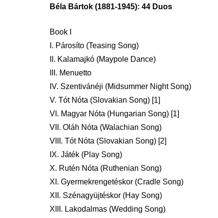
Béla Bártok (1881-1945): 44 Duos
Book I
I. Párosíto (Teasing Song)
II. Kalamajkó (Maypole Dance)
III. Menuetto
IV. Szentivánéji (Midsummer Night Song)
V. Tót Nóta (Slovakian Song) [1]
VI. Magyar Nóta (Hungarian Song) [1]
VII. Oláh Nóta (Walachian Song)
VIII. Tót Nóta (Slovakian Song) [2]
IX. Játék (Play Song)
X. Rutén Nóta (Ruthenian Song)
XI. Gyermekrengetéskor (Cradle Song)
XII. Szénagyüjtéskor (Hay Song)
XIII. Lakodalmas (Wedding Song)