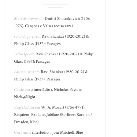
Marcelo devoto
em
Dmitri Shostakovich (1906-
1975): Canções e Valsas (coisa rara)
candida pires
em
Ravi Shankar (1920-2012) &
Philip Glass (1937): Passages
Pedro Ipê
em
Ravi Shankar (1920-2012) & Philip
Glass (1937): Passages
Adilson Assis
em
Ravi Shankar (1920-2012) &
Philip Glass (1937): Passages
Cássio
em
.: interlúdio :. Nicholas Payton:
Nick@Night
Raif Haddad
em
W. A. Mozart (1756-1791):
Réquiem, Exultate, Jubilate (Berliner, Karajan /
Dresden, Klee)
Cisco
em
.: interlúdio :. Joni Mitchell: Blue