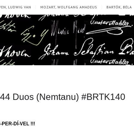
EN, LUDWIG VAN
MOZART, WOLFGANG AMADEUS
BARTÓK, BÉLA
: 44 Duos (Nemtanu) #BRTK140
-PER-DÍ-VEL !!!