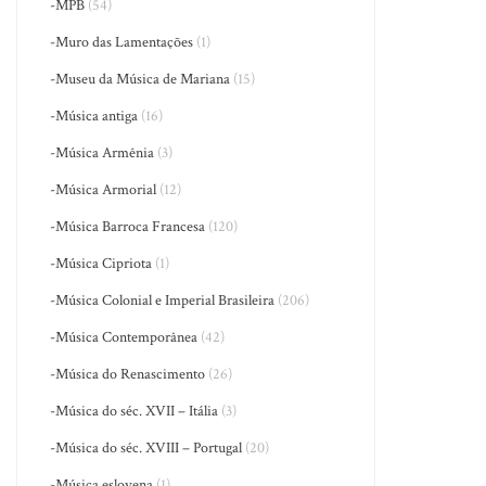
-MPB
(54)
-Muro das Lamentações
(1)
-Museu da Música de Mariana
(15)
-Música antiga
(16)
-Música Armênia
(3)
-Música Armorial
(12)
-Música Barroca Francesa
(120)
-Música Cipriota
(1)
-Música Colonial e Imperial Brasileira
(206)
-Música Contemporânea
(42)
-Música do Renascimento
(26)
-Música do séc. XVII – Itália
(3)
-Música do séc. XVIII – Portugal
(20)
-Música eslovena
(1)