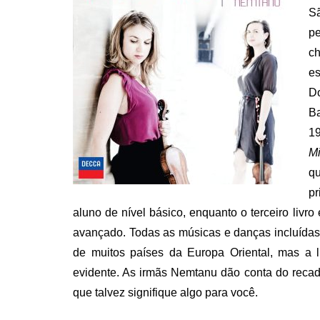
S
p
ch
es
Do
Ba
19
M
qu
p
aluno de nível básico, enquanto o terceiro livro 
avançado. Todas as músicas e danças incluídas
de muitos países da Europa Oriental, mas a l
evidente. As irmãs Nemtanu dão conta do re
que talvez signifique algo para você.