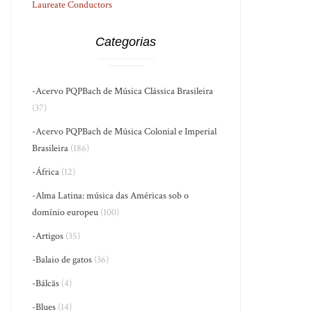
Laureate Conductors
Categorias
-Acervo PQPBach de Música Clássica Brasileira
(37)
-Acervo PQPBach de Música Colonial e Imperial
Brasileira
(186)
-África
(12)
-Alma Latina: música das Américas sob o
domínio europeu
(100)
-Artigos
(35)
-Balaio de gatos
(36)
-Bálcãs
(4)
-Blues
(14)