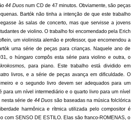
ão
44 Duos
num CD de 47 minutos. Obviamente, são peças
equenas.
Bartók não tinha a intenção de que este trabalho
egasse às salas de concerto, mas que servisse a jovens
tudantes de violino. O trabalho foi encomendado pela Erich
flein, um violinista alemão e professor, que encomendou a
rtók uma série de peças para crianças. Naquele ano de
31, o húngaro compôs esta série para violino e outra, o
ikrokosmos
, para piano. Este trabalho está dividido em
atro livros, e a série de peças avança em dificuldade. O
rimeiro e o segundo livro devem ser adequados para um
é para um nível intermediário e o quarto livro para um nível
 nesta série de
44 Duos
são baseadas na música folclórica
iberdade harmônica e rítmica utilizada pelo compositor é
cado com SENSO DE ESTILO. Elas são franco-ROMENAS, o