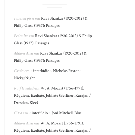
candida pires
em
Ravi Shankar (1920-2012) &
Philip Glass (1937): Passages
Pedro Ipê
em
Ravi Shankar (1920-2012) & Philip
Glass (1937): Passages
Adilson Assis
em
Ravi Shankar (1920-2012) &
Philip Glass (1937): Passages
Cássio
em
.: interlúdio :. Nicholas Payton:
Nick@Night
Raif Haddad
em
W. A. Mozart (1756-1791):
Réquiem, Exultate, Jubilate (Berliner, Karajan /
Dresden, Klee)
Cisco
em
.: interlúdio :. Joni Mitchell: Blue
Adilson Assis
em
W. A. Mozart (1756-1791):
Réquiem, Exultate, Jubilate (Berliner, Karajan /