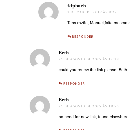
fdpbach
disse:
1 DE MAIO DE 2017 ÀS 8:27
Tens razão, Manuel,falta mesmo a 
RESPONDER
Beth
disse:
21 DE AGOSTO DE 2025 ÀS 12:18
could you renew the link please, Beth
RESPONDER
Beth
disse:
21 DE AGOSTO DE 2025 ÀS 18:53
no need for new link, found elsewhere.