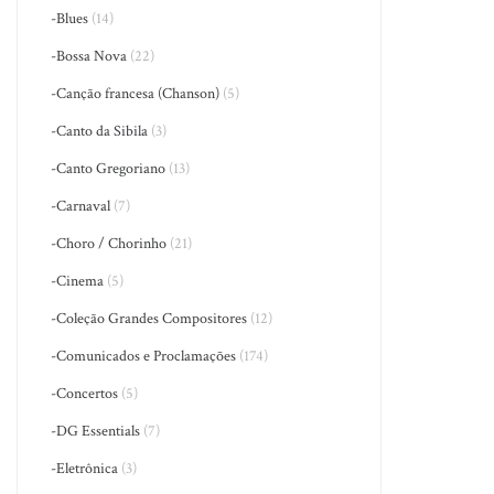
-Blues
(14)
-Bossa Nova
(22)
-Canção francesa (Chanson)
(5)
-Canto da Sibila
(3)
-Canto Gregoriano
(13)
-Carnaval
(7)
-Choro / Chorinho
(21)
-Cinema
(5)
-Coleção Grandes Compositores
(12)
-Comunicados e Proclamações
(174)
-Concertos
(5)
-DG Essentials
(7)
-Eletrônica
(3)