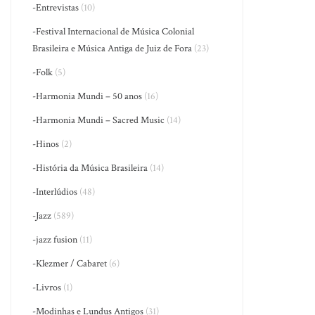
-Entrevistas
(10)
-Festival Internacional de Música Colonial
Brasileira e Música Antiga de Juiz de Fora
(23)
-Folk
(5)
-Harmonia Mundi – 50 anos
(16)
-Harmonia Mundi – Sacred Music
(14)
-Hinos
(2)
-História da Música Brasileira
(14)
-Interlúdios
(48)
-Jazz
(589)
-jazz fusion
(11)
-Klezmer / Cabaret
(6)
-Livros
(1)
-Modinhas e Lundus Antigos
(31)