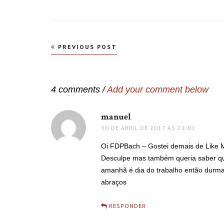
Navegação
PREVIOUS POST
de
Post
4 comments /
Add your comment below
manuel
disse:
30 DE ABRIL DE 2017 ÀS 21:01
Oi FDPBach – Gostei demais de Like M
Desculpe mas também queria saber qua
amanhã é dia do trabalho então durma
abraços
RESPONDER