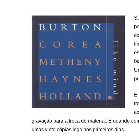
So
p
c
tí
es
fa
Un
pr
Er
t
co
gravação para a troca de material. E quando com
umas vinte cópias logo nos primeiros dias.