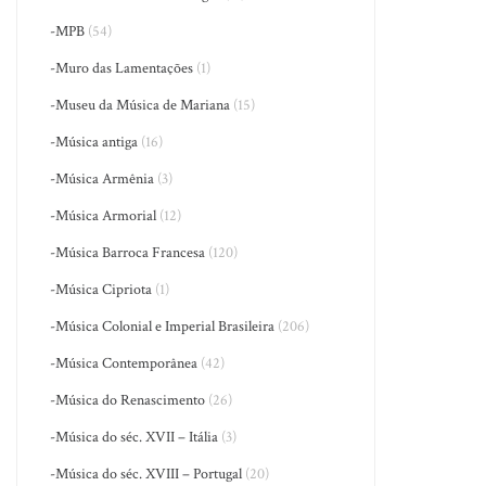
-MPB
(54)
-Muro das Lamentações
(1)
-Museu da Música de Mariana
(15)
-Música antiga
(16)
-Música Armênia
(3)
-Música Armorial
(12)
-Música Barroca Francesa
(120)
-Música Cipriota
(1)
-Música Colonial e Imperial Brasileira
(206)
-Música Contemporânea
(42)
-Música do Renascimento
(26)
-Música do séc. XVII – Itália
(3)
-Música do séc. XVIII – Portugal
(20)