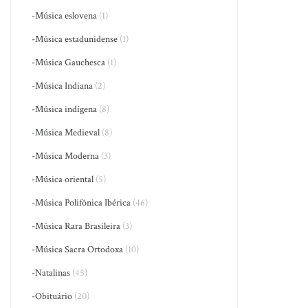
-Música eslovena
(1)
-Música estadunidense
(1)
-Música Gauchesca
(1)
-Música Indiana
(2)
-Música indígena
(8)
-Música Medieval
(8)
-Música Moderna
(3)
-Música oriental
(5)
-Música Polifônica Ibérica
(46)
-Música Rara Brasileira
(3)
-Música Sacra Ortodoxa
(10)
-Natalinas
(45)
-Obituário
(20)