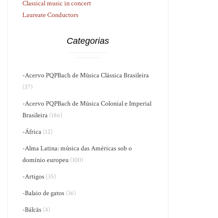
Classical music in concert
Laureate Conductors
Categorias
-Acervo PQPBach de Música Clássica Brasileira
(37)
-Acervo PQPBach de Música Colonial e Imperial
Brasileira
(186)
-África
(12)
-Alma Latina: música das Américas sob o
domínio europeu
(100)
-Artigos
(35)
-Balaio de gatos
(36)
-Bálcãs
(4)