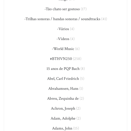
-Tão chato ser gostoso
(17)
-Trilhas sonoras / bandas sonoras / soundtracks
(41)
-Vários
(4)
-Vídeos
(4)
-World Music
(6)
#BTHVN250
(258)
15 anos de PQP Bach
(8)
Abel, Carl Friedrich
(5)
Abrahamsen, Hans
(1)
Abreu, Zequinha de
(2)
Achron, Joseph
(2)
Adam, Adolphe
(2)
Adams, John
(15)