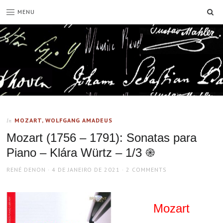
SE
MENU
MOZART, WOLFGANG AMADEUS
In
Mozart (1756 – 1791): Sonatas para
Piano – Klára Würtz – 1/3 ֎
AUTHOR
POSTED
RENÉ DENON
4 DE JANEIRO DE 2021
2 COMMENTS
ON
Mozart