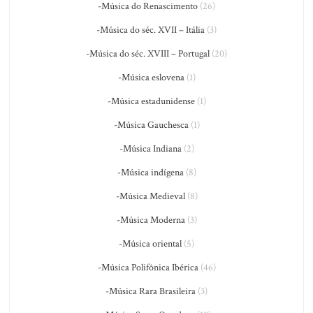
-Música do Renascimento
(26)
-Música do séc. XVII – Itália
(3)
-Música do séc. XVIII – Portugal
(20)
-Música eslovena
(1)
-Música estadunidense
(1)
-Música Gauchesca
(1)
-Música Indiana
(2)
-Música indígena
(8)
-Música Medieval
(8)
-Música Moderna
(3)
-Música oriental
(5)
-Música Polifônica Ibérica
(46)
-Música Rara Brasileira
(3)