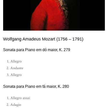
Wolfgang Amadeus Mozart (1756 – 1791)
Sonata para Piano em dó maior, K. 279
Allegro
Andante
Allegro
Sonata para Piano em fá maior, K. 280
Allegro assai
Adagio