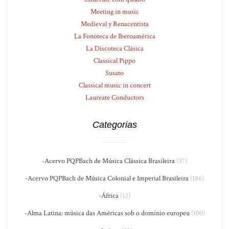
Meeting in music
Medieval y Renacentista
La Fonoteca de Iberoamérica
La Discoteca Clásica
Classical Pippo
Susato
Classical music in concert
Laureate Conductors
Categorias
-Acervo PQPBach de Música Clássica Brasileira
(37)
-Acervo PQPBach de Música Colonial e Imperial Brasileira
(186)
-África
(12)
-Alma Latina: música das Américas sob o domínio europeu
(100)