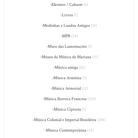
-Klezmer / Cabaret
(6)
-Livros
(1)
-Modinhas e Lundus Antigos
(31)
-MPB
(54)
-Muro das Lamentações
(1)
-Museu da Música de Mariana
(15)
-Música antiga
(16)
-Música Armênia
(3)
-Música Armorial
(12)
-Música Barroca Francesa
(120)
-Música Cipriota
(1)
-Música Colonial e Imperial Brasileira
(206)
-Música Contemporânea
(42)