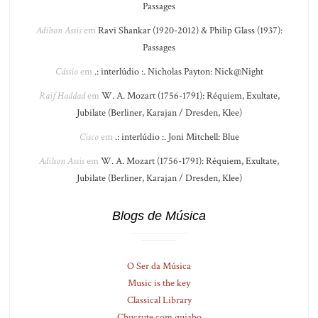
Passages
Adilson Assis
em
Ravi Shankar (1920-2012) & Philip Glass (1937):
Passages
Cássio
em
.: interlúdio :. Nicholas Payton: Nick@Night
Raif Haddad
em
W. A. Mozart (1756-1791): Réquiem, Exultate,
Jubilate (Berliner, Karajan / Dresden, Klee)
Cisco
em
.: interlúdio :. Joni Mitchell: Blue
Adilson Assis
em
W. A. Mozart (1756-1791): Réquiem, Exultate,
Jubilate (Berliner, Karajan / Dresden, Klee)
Blogs de Música
O Ser da Música
Music is the key
Classical Library
Chucrute com quiabo