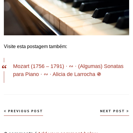
Visite esta postagem também:
Mozart (1756 – 1791) · ∾ · (Algumas) Sonatas
para Piano · ∾ · Alicia de Larrocha ֍
Navegação
PREVIOUS POST
NEXT POST
de
Post