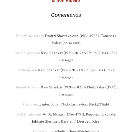
Milton Ribeiro
Comentários
Marcelo devoto
em
Dmitri Shostakovich (1906-1975): Canções e
Valsas (coisa rara)
candida pires
em
Ravi Shankar (1920-2012) & Philip Glass (1937):
Passages
Pedro Ipê
em
Ravi Shankar (1920-2012) & Philip Glass (1937):
Passages
Adilson Assis
em
Ravi Shankar (1920-2012) & Philip Glass (1937):
Passages
Cássio
em
.: interlúdio :. Nicholas Payton: Nick@Night
Raif Haddad
em
W. A. Mozart (1756-1791): Réquiem, Exultate,
Jubilate (Berliner, Karajan / Dresden, Klee)
Cisco
em
.: interlúdio :. Joni Mitchell: Blue