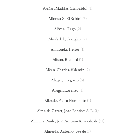
Aleñar, Mathías (atribuido)
(1)
Alfonso X (El Sabio)
(7)
Alfvén, Hugo
(2)
Ali-Zadeh, Franghiz
(2)
Alimonda, Heitor
(1)
Alison, Richard
(1)
Alkan, Charles-Valentin
(2)
Allegri, Gregorio
(5)
Allegri, Lorenzo
(1)
Allende, Pedro Humberto
(1)
Almeida Garret, João Baptista S. L.
(1)
Almeida Prado, José Antônio Rezende de
(11)
Almeida, Antônio José de
(1)