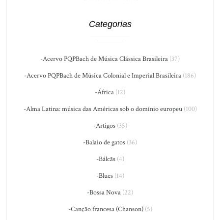
Categorias
-Acervo PQPBach de Música Clássica Brasileira
(37)
-Acervo PQPBach de Música Colonial e Imperial Brasileira
(186)
-África
(12)
-Alma Latina: música das Américas sob o domínio europeu
(100)
-Artigos
(35)
-Balaio de gatos
(36)
-Bálcãs
(4)
-Blues
(14)
-Bossa Nova
(22)
-Canção francesa (Chanson)
(5)