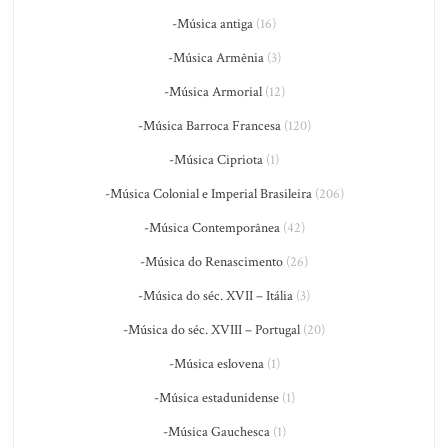
-Música antiga
(16)
-Música Armênia
(3)
-Música Armorial
(12)
-Música Barroca Francesa
(120)
-Música Cipriota
(1)
-Música Colonial e Imperial Brasileira
(206)
-Música Contemporânea
(42)
-Música do Renascimento
(26)
-Música do séc. XVII – Itália
(3)
-Música do séc. XVIII – Portugal
(20)
-Música eslovena
(1)
-Música estadunidense
(1)
-Música Gauchesca
(1)