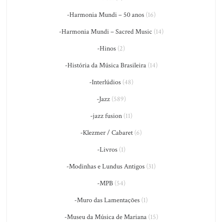
-Harmonia Mundi – 50 anos
(16)
-Harmonia Mundi – Sacred Music
(14)
-Hinos
(2)
-História da Música Brasileira
(14)
-Interlúdios
(48)
-Jazz
(589)
-jazz fusion
(11)
-Klezmer / Cabaret
(6)
-Livros
(1)
-Modinhas e Lundus Antigos
(31)
-MPB
(54)
-Muro das Lamentações
(1)
-Museu da Música de Mariana
(15)