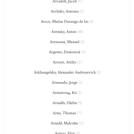
Arcadelt, Jacob
(1)
Archilei, Antonio
(1)
Arcos, Matías Durango de los
(1)
Arensky, Anton
(10)
Arenzana, Manuel
(2)
Argento, Dominick
(1)
Ariosti, Attilio
(2)
Arkhangelsky, Alexander Andreyevich
(1)
Armando, Jorge
(1)
Armstrong, Kit
(1)
Arnalds, Olafur
(1)
Arne, Thomas
(7)
Arnold, Malcolm
(2)
Arósio, Eloy
(1)