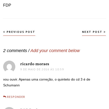
FDP
Navegação
PREVIOUS POST
NEXT POST
de
Post
2 comments /
Add your comment below
ricardo moraes
disse:
9 DE MAIO DE 2016 ÀS 10:59
vou ouvir. Apenas uma correção, o quinteto do cd 3 é de
Schumann
RESPONDER