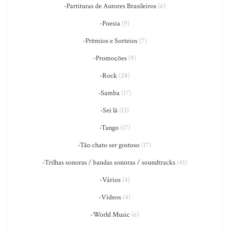
-Partituras de Autores Brasileiros
(6)
-Poesia
(9)
-Prêmios e Sorteios
(7)
-Promoções
(9)
-Rock
(28)
-Samba
(17)
-Sei lá
(13)
-Tango
(17)
-Tão chato ser gostoso
(17)
-Trilhas sonoras / bandas sonoras / soundtracks
(41)
-Vários
(4)
-Vídeos
(4)
-World Music
(6)