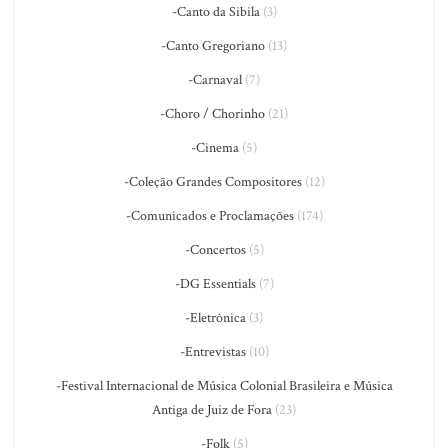
-Canto da Sibila
(3)
-Canto Gregoriano
(13)
-Carnaval
(7)
-Choro / Chorinho
(21)
-Cinema
(5)
-Coleção Grandes Compositores
(12)
-Comunicados e Proclamações
(174)
-Concertos
(5)
-DG Essentials
(7)
-Eletrônica
(3)
-Entrevistas
(10)
-Festival Internacional de Música Colonial Brasileira e Música
Antiga de Juiz de Fora
(23)
-Folk
(5)