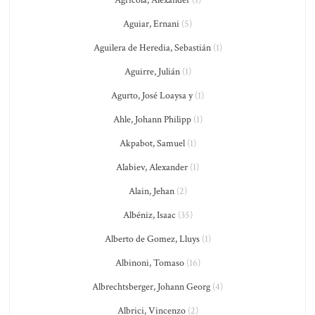
Agricola, Alexander
(1)
Aguiar, Ernani
(5)
Aguilera de Heredia, Sebastián
(1)
Aguirre, Julián
(1)
Agurto, José Loaysa y
(1)
Ahle, Johann Philipp
(1)
Akpabot, Samuel
(1)
Alabiev, Alexander
(1)
Alain, Jehan
(2)
Albéniz, Isaac
(35)
Alberto de Gomez, Lluys
(1)
Albinoni, Tomaso
(16)
Albrechtsberger, Johann Georg
(4)
Albrici, Vincenzo
(2)