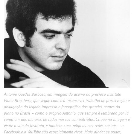
Antonio Guedes Barbosa, em imagem do acervo do precioso Instituto
Piano Brasileiro, que segue com seu incansável trabalho de preservação e
divulgação do legado impresso e fonográfico dos grandes nomes do
piano no Brasil – como o próprio Antonio, que sempre é lembrado por lá
como um dos maiores de todos nossos compatriotas. Clique na imagem e
visite o site do Instituto, e também suas páginas nas redes sociais – o
Facebook e o YouTube são especialmente ricos. Mais ainda: se puder,