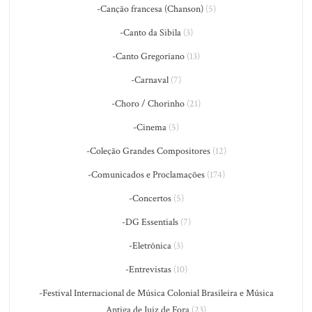
-Canção francesa (Chanson)
(5)
-Canto da Sibila
(3)
-Canto Gregoriano
(13)
-Carnaval
(7)
-Choro / Chorinho
(21)
-Cinema
(5)
-Coleção Grandes Compositores
(12)
-Comunicados e Proclamações
(174)
-Concertos
(5)
-DG Essentials
(7)
-Eletrônica
(3)
-Entrevistas
(10)
-Festival Internacional de Música Colonial Brasileira e Música
Antiga de Juiz de Fora
(23)