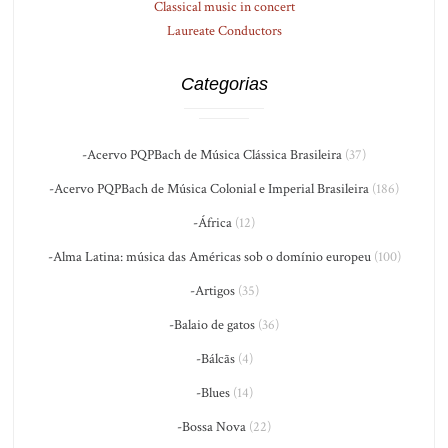
Classical music in concert
Laureate Conductors
Categorias
-Acervo PQPBach de Música Clássica Brasileira
(37)
-Acervo PQPBach de Música Colonial e Imperial Brasileira
(186)
-África
(12)
-Alma Latina: música das Américas sob o domínio europeu
(100)
-Artigos
(35)
-Balaio de gatos
(36)
-Bálcãs
(4)
-Blues
(14)
-Bossa Nova
(22)