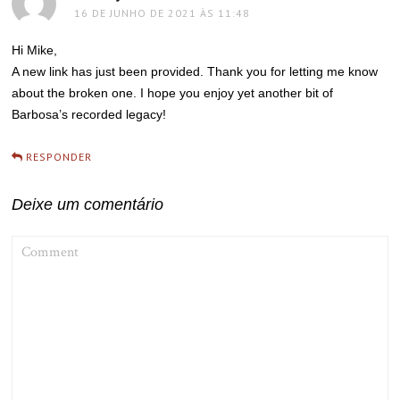
16 DE JUNHO DE 2021 ÀS 11:48
Hi Mike,
A new link has just been provided. Thank you for letting me know
about the broken one. I hope you enjoy yet another bit of
Barbosa’s recorded legacy!
RESPONDER
Deixe um comentário
COMMENT