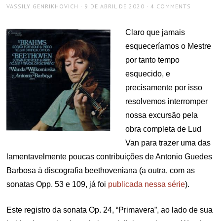
AUTHOR
POSTED
VASSILY GENRIKHOVICH
9 DE ABRIL DE 2020
4 COMMENTS
ON
Claro que jamais
esqueceríamos o Mestre
por tanto tempo
esquecido, e
precisamente por isso
resolvemos interromper
nossa excursão pela
obra completa de Lud
Van para trazer uma das
lamentavelmente poucas contribuições de Antonio Guedes
Barbosa à discografia beethoveniana (a outra, com as
sonatas Opp. 53 e 109, já foi
publicada nessa série
).
Este registro da sonata Op. 24, “Primavera”, ao lado de sua