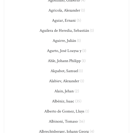
Agostinho, Gilberto
(4)
Agricola, Alexander
(1)
Aguiar, Ernani
(5)
Aguilera de Heredia, Sebastián
(1)
Aguirre, Julián
(1)
Agurto, José Loaysa y
(1)
Ahle, Johann Philipp
(1)
Akpabot, Samuel
(1)
Alabiev, Alexander
(1)
Alain, Jehan
(2)
Albéniz, Isaac
(35)
Alberto de Gomez, Lluys
(1)
Albinoni, Tomaso
(16)
Albrechtsberger, Johann Georg
(4)