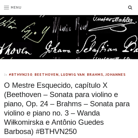
SE
MENU
#BTHVN250
,
BEETHOVEN, LUDWIG VAN
,
BRAHMS, JOHANNES
In
O Mestre Esquecido, capítulo X
(Beethoven – Sonata para violino e
piano, Op. 24 – Brahms – Sonata para
violino e piano no. 3 – Wanda
Wiłkomirska e Antônio Guedes
Barbosa) #BTHVN250