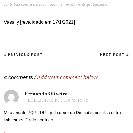
contribua com ele. É fácil, rápido e imensamente gratificante.
Vassily [revalidado em 17/1/2021]
Navegação
PREVIOUS POST
NEXT POST
de
Post
4 comments /
Add your comment below
Fernando Oliveira
disse:
4 DE DEZEMBRO DE 2020 ÀS 10:30
Meu amado PQP FDP…pelo amor de Deus disponibiliza outro
link. rsrsrs. Grato por tudo.