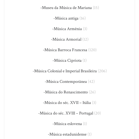
-Museu da Música de Mariana
(15)
-Música antiga
(16)
-Música Armênia
(3)
-Música Armorial
(12)
-Música Barroca Francesa
(120)
-Música Cipriota
(1)
-Música Colonial e Imperial Brasileira
(206)
-Música Contemporânea
(42)
-Música do Renascimento
(26)
-Música do séc. XVII – Itália
(3)
-Música do séc. XVIII – Portugal
(20)
-Música eslovena
(1)
-Música estadunidense
(1)