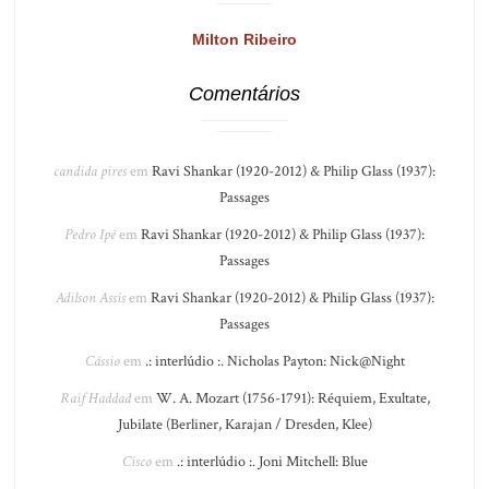
Milton Ribeiro
Comentários
candida pires
em
Ravi Shankar (1920-2012) & Philip Glass (1937):
Passages
Pedro Ipê
em
Ravi Shankar (1920-2012) & Philip Glass (1937):
Passages
Adilson Assis
em
Ravi Shankar (1920-2012) & Philip Glass (1937):
Passages
Cássio
em
.: interlúdio :. Nicholas Payton: Nick@Night
Raif Haddad
em
W. A. Mozart (1756-1791): Réquiem, Exultate,
Jubilate (Berliner, Karajan / Dresden, Klee)
Cisco
em
.: interlúdio :. Joni Mitchell: Blue