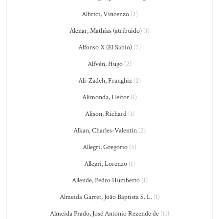
Albrici, Vincenzo
(2)
Aleñar, Mathías (atribuido)
(1)
Alfonso X (El Sabio)
(7)
Alfvén, Hugo
(2)
Ali-Zadeh, Franghiz
(2)
Alimonda, Heitor
(1)
Alison, Richard
(1)
Alkan, Charles-Valentin
(2)
Allegri, Gregorio
(5)
Allegri, Lorenzo
(1)
Allende, Pedro Humberto
(1)
Almeida Garret, João Baptista S. L.
(1)
Almeida Prado, José Antônio Rezende de
(11)