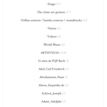
-Tango
(17)
-Tão chato ser gostoso
(17)
-Trilhas sonoras / bandas sonoras / soundtracks
(41)
-Vários
(4)
-Vídeos
(4)
-World Music
(6)
#BTHVN250
(258)
15 anos de PQP Bach
(8)
Abel, Carl Friedrich
(5)
Abrahamsen, Hans
(1)
Abreu, Zequinha de
(2)
Achron, Joseph
(2)
Adam, Adolphe
(2)