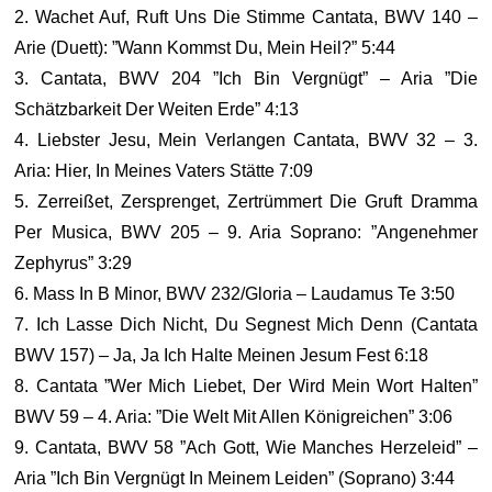
2. Wachet Auf, Ruft Uns Die Stimme Cantata, BWV 140 –
Arie (Duett): ”Wann Kommst Du, Mein Heil?” 5:44
3. Cantata, BWV 204 ”Ich Bin Vergnügt” – Aria ”Die
Schätzbarkeit Der Weiten Erde” 4:13
4. Liebster Jesu, Mein Verlangen Cantata, BWV 32 – 3.
Aria: Hier, In Meines Vaters Stätte 7:09
5. Zerreißet, Zersprenget, Zertrümmert Die Gruft Dramma
Per Musica, BWV 205 – 9. Aria Soprano: ”Angenehmer
Zephyrus” 3:29
6. Mass In B Minor, BWV 232/Gloria – Laudamus Te 3:50
7. Ich Lasse Dich Nicht, Du Segnest Mich Denn (Cantata
BWV 157) – Ja, Ja Ich Halte Meinen Jesum Fest 6:18
8. Cantata ”Wer Mich Liebet, Der Wird Mein Wort Halten”
BWV 59 – 4. Aria: ”Die Welt Mit Allen Königreichen” 3:06
9. Cantata, BWV 58 ”Ach Gott, Wie Manches Herzeleid” –
Aria ”Ich Bin Vergnügt In Meinem Leiden” (Soprano) 3:44