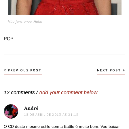
Não funcionou, Hahn
PQP
Navegação
PREVIOUS POST
NEXT POST
de
Post
12 comments /
Add your comment below
André
disse:
18 DE ABRIL DE 2013 ÀS 21:15
O CD deste mesmo estilo com a Battle é muito bom. Vou baixar