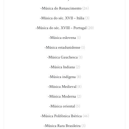
-Música do Renascimento
(26)
-Música do séc. XVII – Itália
(3)
-Música do séc. XVIII – Portugal
(20)
-Música eslovena
(1)
-Música estadunidense
(1)
-Música Gauchesca
(1)
-Música Indiana
(2)
-Música indígena
(8)
-Música Medieval
(8)
-Música Moderna
(2)
-Música oriental
(5)
-Música Polifônica Ibérica
(46)
-Música Rara Brasileira
(3)