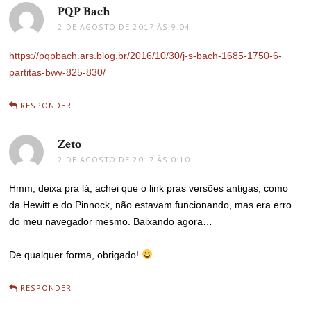
PQP Bach
disse:
2 DE AGOSTO DE 2017 ÀS 9:04
https://pqpbach.ars.blog.br/2016/10/30/j-s-bach-1685-1750-6-
partitas-bwv-825-830/
RESPONDER
Zeto
disse:
2 DE AGOSTO DE 2017 ÀS 0:10
Hmm, deixa pra lá, achei que o link pras versões antigas, como
da Hewitt e do Pinnock, não estavam funcionando, mas era erro
do meu navegador mesmo. Baixando agora…
De qualquer forma, obrigado!
RESPONDER