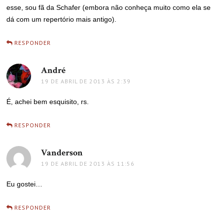
esse, sou fã da Schafer (embora não conheça muito como ela se
dá com um repertório mais antigo).
RESPONDER
André
disse:
19 DE ABRIL DE 2013 ÀS 2:39
É, achei bem esquisito, rs.
RESPONDER
Vanderson
disse:
19 DE ABRIL DE 2013 ÀS 11:56
Eu gostei…
RESPONDER