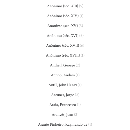
Anônimo (séc. XIII)
(5)
Anônimo (séc. XIV)
(1)
Anônimo (séc. XV)
(5)
Anônimo (séc. XVI)
(6)
Anônimo (séc. XVII)
(6)
Anônimo (séc. XVIII)
(1)
Antheil, George
(2)
Antico, Andrea
(1)
Antill, John Henry
(1)
Antunes, Jorge
(2)
Araia, Francesco
(1)
Aranyés, Juan
(2)
Araújo Pinheiro, Raymundo de
(1)