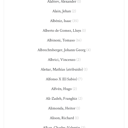
Alabiev, Alexander
(1)
Alain, Jehan
(2)
Albéniz, Isaac
(35)
Alberto de Gomez, Lluys
(1)
Albinoni, Tomaso
(16)
Albrechtsberger, Johann Georg
(4)
Albrici, Vincenzo
(2)
Aleñar, Mathías (atribuido)
(1)
Alfonso X (El Sabio)
(7)
Alfvén, Hugo
(2)
Ali-Zadeh, Franghiz
(2)
Alimonda, Heitor
(1)
Alison, Richard
(1)
Alkan, Charles-Valentin
(2)