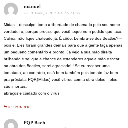
manuel
disse:
22 DE MARÇO DE 2020 ÀS 21:35
Midas – desculpe! tomo a liberdade de chama-lo pelo seu nome
verdadeiro, porque preciso que você toque num pedido que faço.
Calma, não fique chateado já. É cêdo. Lembra-se dos Beatles? –
pois é. Eles foram grandes demais para que a gente faça apenas
um pequeno comentário e pronto. Já vejo a sua mão direita
brilhando e sei que a chance de estenderes aquela mão e tocar
na obra dos Beatles, serei agraciado!!! Se eu receber uma
tomatada, ao contrário, está bem também pois tomate faz bem
pra próstata. PQP,(Midas) você vibrou com a obra deles – eles
são imortais.
abraços e cuidado com o vírus.
RESPONDER
PQP Bach
disse: