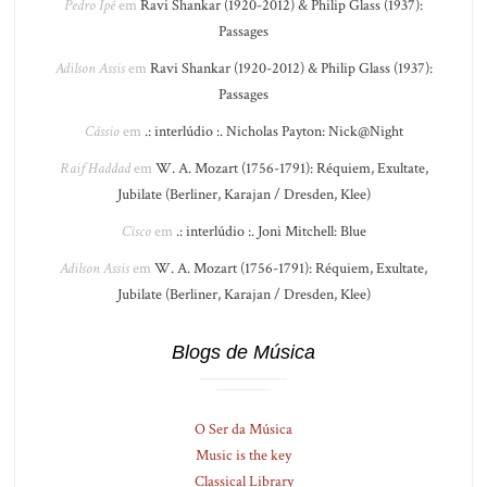
Pedro Ipê
em
Ravi Shankar (1920-2012) & Philip Glass (1937):
Passages
Adilson Assis
em
Ravi Shankar (1920-2012) & Philip Glass (1937):
Passages
Cássio
em
.: interlúdio :. Nicholas Payton: Nick@Night
Raif Haddad
em
W. A. Mozart (1756-1791): Réquiem, Exultate,
Jubilate (Berliner, Karajan / Dresden, Klee)
Cisco
em
.: interlúdio :. Joni Mitchell: Blue
Adilson Assis
em
W. A. Mozart (1756-1791): Réquiem, Exultate,
Jubilate (Berliner, Karajan / Dresden, Klee)
Blogs de Música
O Ser da Música
Music is the key
Classical Library