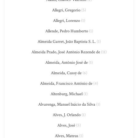
Allegri, Gregorio
(5)
Allegri, Lorenzo
(1)
Allende, Pedro Humberto
(1)
Almeida Garret, João Baptista S. L.
(1)
Almeida Prado, José Antônio Rezende de
(11)
Almeida, Antônio José de
(1)
Almeida, Cussy de
(6)
Almeida, Francisco António de
(4)
Altenburg, Michael
(1)
Alvarenga, Manuel Inácio da Silva
(1)
Alves, J. Orlando
(1)
Alves, José
(5)
Alves, Mateus
(1)