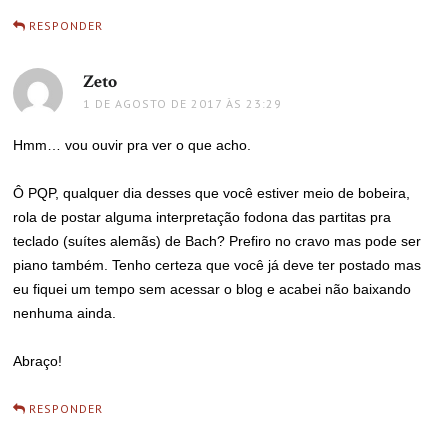
RESPONDER
Zeto
disse:
1 DE AGOSTO DE 2017 ÀS 23:29
Hmm… vou ouvir pra ver o que acho.
Ô PQP, qualquer dia desses que você estiver meio de bobeira,
rola de postar alguma interpretação fodona das partitas pra
teclado (suítes alemãs) de Bach? Prefiro no cravo mas pode ser
piano também. Tenho certeza que você já deve ter postado mas
eu fiquei um tempo sem acessar o blog e acabei não baixando
nenhuma ainda.
Abraço!
RESPONDER