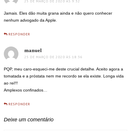
25 DE MARÇO DE 2020 ÀS 9:32
Jamais. Eles dão muita grana ainda e não quero conhecer
nenhum advogado da Apple.
RESPONDER
manuel
disse:
25 DE MARÇO DE 2020 ÀS 18:36
PQP, meu caro-esqueci-me deste crucial detalhe. Aceito agora a
tomatada e a próstata nem me recordo se ela existe. Longa vida
ao rei!!!
Amplexos confinados…
RESPONDER
Deixe um comentário