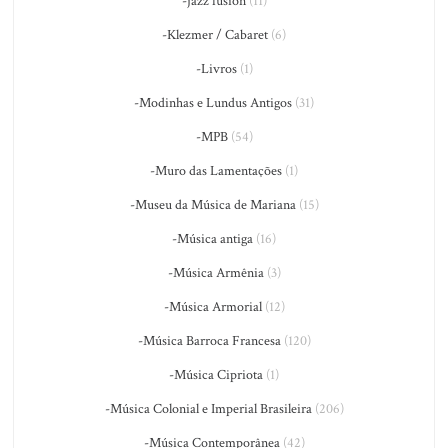
-jazz fusion
(11)
-Klezmer / Cabaret
(6)
-Livros
(1)
-Modinhas e Lundus Antigos
(31)
-MPB
(54)
-Muro das Lamentações
(1)
-Museu da Música de Mariana
(15)
-Música antiga
(16)
-Música Armênia
(3)
-Música Armorial
(12)
-Música Barroca Francesa
(120)
-Música Cipriota
(1)
-Música Colonial e Imperial Brasileira
(206)
-Música Contemporânea
(42)