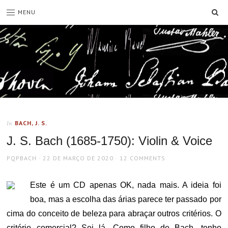
SE
MENU
BACH, J. S.
In
J. S. Bach (1685-1750): Violin & Voice
AUTHOR
POSTED
PQPBACH
22 DE MARÇO DE 2020
12 COMMENTS
ON
Este é um CD apenas OK, nada mais. A ideia foi
boa, mas a escolha das árias parece ter passado por
cima do conceito de beleza para abraçar outros critérios. O
critério comercial? Sei lá. Como filho de Bach, tenho