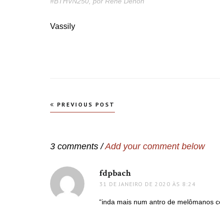
#BTHVN250, por René Denon
Vassily
Navegação
PREVIOUS POST
de
Post
3 comments /
Add your comment below
fdpbach
disse:
31 DE JANEIRO DE 2020 ÀS 8:24
“inda mais num antro de melômanos co