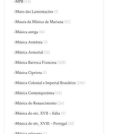
-MPB
(54)
-Muro das Lamentações
(1)
-Museu da Música de Mariana
(15)
-Música antiga
(16)
-Música Armênia
(3)
-Música Armorial
(12)
-Música Barroca Francesa
(120)
-Música Cipriota
(1)
-Música Colonial e Imperial Brasileira
(206)
-Música Contemporânea
(42)
-Música do Renascimento
(26)
-Música do séc. XVII – Itália
(3)
-Música do séc. XVIII – Portugal
(20)
-Música eslovena
(1)