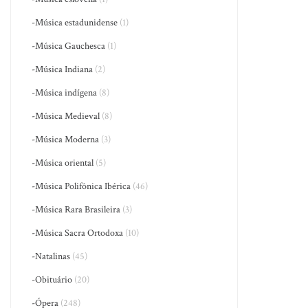
-Música estadunidense
(1)
-Música Gauchesca
(1)
-Música Indiana
(2)
-Música indígena
(8)
-Música Medieval
(8)
-Música Moderna
(3)
-Música oriental
(5)
-Música Polifônica Ibérica
(46)
-Música Rara Brasileira
(3)
-Música Sacra Ortodoxa
(10)
-Natalinas
(45)
-Obituário
(20)
-Ópera
(248)