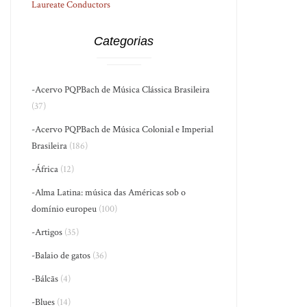
Laureate Conductors
Categorias
-Acervo PQPBach de Música Clássica Brasileira
(37)
-Acervo PQPBach de Música Colonial e Imperial
Brasileira
(186)
-África
(12)
-Alma Latina: música das Américas sob o
domínio europeu
(100)
-Artigos
(35)
-Balaio de gatos
(36)
-Bálcãs
(4)
-Blues
(14)