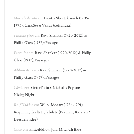
Marcelo devoto
em
Dmitri Shostakovich (1906-
1975): Canções e Valsas (coisa rara)
candida pires
em
Ravi Shankar (1920-2012) &
Philip Glass (1937): Passages
Pedro Ipê
em
Ravi Shankar (1920-2012) & Philip
Glass (1937): Passages
Adilson Assis
em
Ravi Shankar (1920-2012) &
Philip Glass (1937): Passages
Cássio
em
.: interlúdio :. Nicholas Payton:
Nick@Night
Raif Haddad
em
W. A. Mozart (1756-1791):
Réquiem, Exultate, Jubilate (Berliner, Karajan /
Dresden, Klee)
Cisco
em
.: interlúdio :. Joni Mitchell: Blue