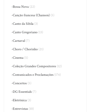
-Bossa Nova
(22)
-Canção francesa (Chanson)
(5)
-Canto da Sibila
(3)
-Canto Gregoriano
(13)
-Carnaval
(7)
-Choro / Chorinho
(21)
-Cinema
(5)
-Coleção Grandes Compositores
(12)
-Comunicados e Proclamações
(174)
-Concertos
(5)
-DG Essentials
(7)
-Eletrônica
(3)
-Entrevistas
(10)