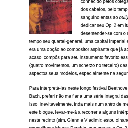
conhecido pelos colega
dos cabelos, pelo temp
sanguinolentas ao
bull
dedicar seu Op. 2 em i
desentender-se com o m
tempo seu quartel-general, uma capital imperial
era uma opção ao compositor aspirante que já a
acaso, compôs para seu instrumento favorito ess
(quatro movimentos, um scherzo no terceiro) da
aspectos seus modelos, especialmente na segunda,
Para interpretá-las neste longo festival Beethov
Bach, preferi não me fiar a uma série integral d
Isso, inevitavelmente, inda mais num antro de
este blogue, levar-me-á a recorrer a alguns inté
neste recinto (sim, Glenn e Vladimir: estou olhan