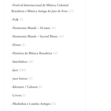
-Festival Internacional de Música Colonial
Brasileira e Música Antiga de Juiz de Fora
(23)
-Folk
(5)
-Harmonia Mundi – 50 anos
(16)
-Harmonia Mundi – Sacred Music
(14)
-Hinos
(2)
-História da Música Brasileira
(14)
-Interlúdios
(48)
-Jazz
(589)
-jazz fusion
(11)
-Klezmer / Cabaret
(6)
-Livros
(1)
-Modinhas e Lundus Antigos
(31)