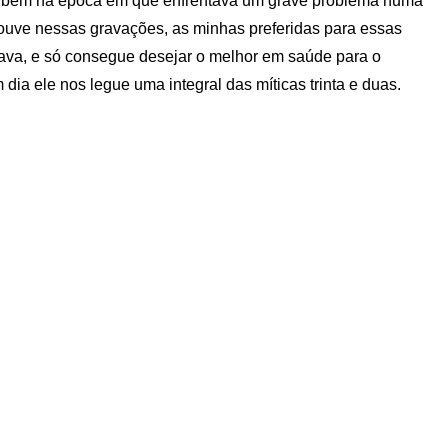
 2 bem na época em que enfrentava um grave problema numa
ouve nessas gravações, as minhas preferidas para essas
ava, e só consegue desejar o melhor em saúde para o
dia ele nos legue uma integral das míticas trinta e duas.