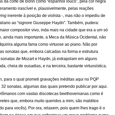
s da corte de Bonn como “espanhol louco”, pela cor negra
eramento irascível e, plausivelmente, pelas reações
ying
inerente à posição de violista -, mas não o impediu de
taliano ao “signore Giuseppe Haydn”. Também, pudera:
aior compositor vivo, inda mais na cidade que era a um só
 e, ainda mais importante, a Meca da Música Ocidental, não
dquirira alguma fama como virtuose ao piano. Não por
as sonatas que, embora calcadas na forma e estrutura
s sonatas de Mozart e Haydn, já extrapolam em alguns
 cheia de ousadias, e na terceira, bastante virtuosística.
en, para o qual prometi gravações inéditas aqui no PQP
as 32 sonatas, algumas das quais pretendo publicar por aqui.
 melômanos com vastas discotecas beethovenianas como é
rpretes que, embora muito queridos a mim, são malditos
do para vocês). Por ora, relaxem, pois quem lhes trago é o