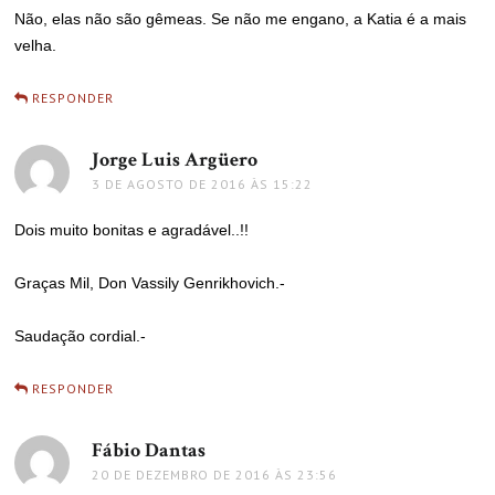
Não, elas não são gêmeas. Se não me engano, a Katia é a mais
velha.
RESPONDER
Jorge Luis Argüero
disse:
3 DE AGOSTO DE 2016 ÀS 15:22
Dois muito bonitas e agradável..!!
Graças Mil, Don Vassily Genrikhovich.-
Saudação cordial.-
RESPONDER
Fábio Dantas
disse:
20 DE DEZEMBRO DE 2016 ÀS 23:56