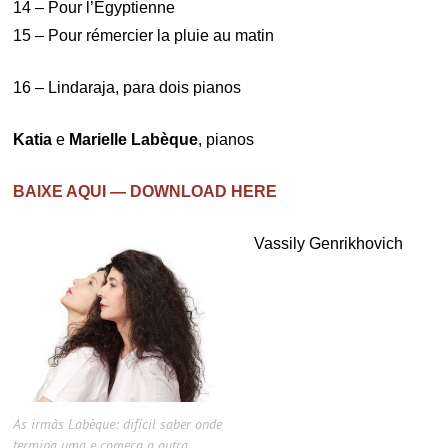
14 – Pour l’Égyptienne
15 – Pour rémercier la pluie au matin
16 – Lindaraja, para dois pianos
Katia
e
Marielle Labèque
, pianos
BAIXE AQUI — DOWNLOAD HERE
Vassily Genrikhovich
As irmãs Labèque: difícil saber onde
termina uma e começa a outra