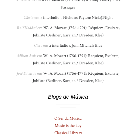
Adilson Assis
em
Ravi Shankar (1920-2012) & Philip Glass (1937):
Passages
Cássio
em
.: interlúdio :. Nicholas Payton: Nick@Night
Raif Haddad
em
W. A. Mozart (1756-1791): Réquiem, Exultate,
Jubilate (Berliner, Karajan / Dresden, Klee)
Cisco
em
.: interlúdio :. Joni Mitchell: Blue
Adilson Assis
em
W. A. Mozart (1756-1791): Réquiem, Exultate,
Jubilate (Berliner, Karajan / Dresden, Klee)
José Eduardo
em
W. A. Mozart (1756-1791): Réquiem, Exultate,
Jubilate (Berliner, Karajan / Dresden, Klee)
Blogs de Música
O Ser da Música
Music is the key
Classical Library