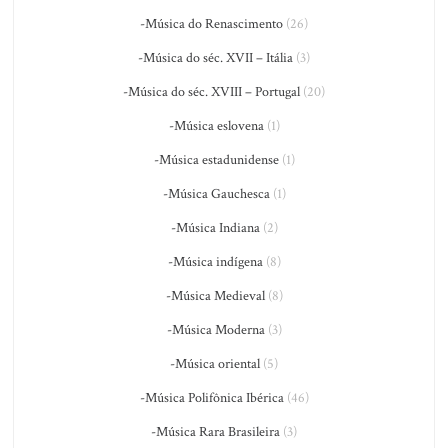
-Música do Renascimento
(26)
-Música do séc. XVII – Itália
(3)
-Música do séc. XVIII – Portugal
(20)
-Música eslovena
(1)
-Música estadunidense
(1)
-Música Gauchesca
(1)
-Música Indiana
(2)
-Música indígena
(8)
-Música Medieval
(8)
-Música Moderna
(3)
-Música oriental
(5)
-Música Polifônica Ibérica
(46)
-Música Rara Brasileira
(3)