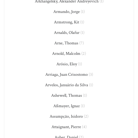
Arkhangelsky, Alexander Andreyevich
(1)
Armando, Jorge
(1)
Armstrong, Kit
(1)
Arnalds, Olafur
(1)
Arne, Thomas
(7)
Arnold, Malcolm
(2)
Arósio, Eloy
(1)
Arriaga, Juan Crisostomo
(3)
Arvelos, Januário da Silva
(1)
Ashewell, Thomas
(1)
Aßmayer, Ignaz
(1)
Assumpção, Isidoro
(2)
Attaignant, Pierre
(4)
Auber, Daniel
(2)