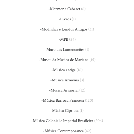
-Klezmer / Cabaret
(6)
-Livros
(1)
-Modinhas e Lundus Antigos
(31)
-MPB
(54)
-Muro das Lamentações
(1)
-Museu da Música de Mariana
(15)
-Música antiga
(16)
-Música Armênia
(3)
-Música Armorial
(12)
-Música Barroca Francesa
(120)
-Música Cipriota
(1)
-Música Colonial e Imperial Brasileira
(206)
-Música Contemporânea
(42)