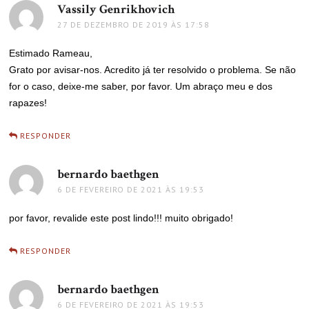
Vassily Genrikhovich
disse:
27 DE DEZEMBRO DE 2019 ÀS 17:58
Estimado Rameau,
Grato por avisar-nos. Acredito já ter resolvido o problema. Se não
for o caso, deixe-me saber, por favor. Um abraço meu e dos
rapazes!
RESPONDER
bernardo baethgen
disse:
6 DE FEVEREIRO DE 2021 ÀS 19:53
por favor, revalide este post lindo!!! muito obrigado!
RESPONDER
bernardo baethgen
disse:
6 DE FEVEREIRO DE 2021 ÀS 19:53