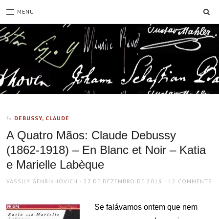
SE
MENU
DEBUSSY, CLAUDE
In
A Quatro Mãos: Claude Debussy
(1862-1918) – En Blanc et Noir – Katia
e Marielle Labèque
AUTHOR
POSTED
VASSILY GENRIKHOVICH
27 DE DEZEMBRO DE 2019
12 COMMENTS
ON
Se falávamos ontem que nem