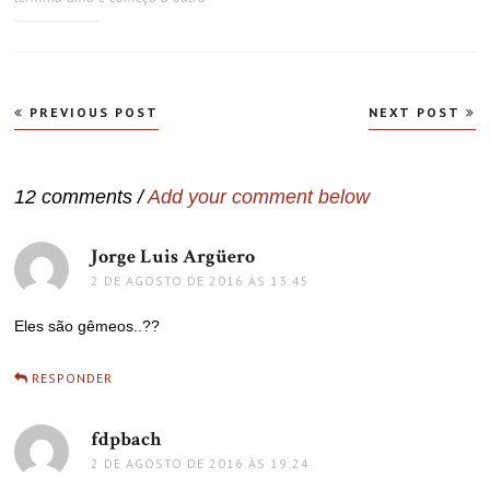
Navegação
PREVIOUS POST
NEXT POST
de
Post
12 comments /
Add your comment below
Jorge Luis Argüero
disse:
2 DE AGOSTO DE 2016 ÀS 13:45
Eles são gêmeos..??
RESPONDER
fdpbach
disse:
2 DE AGOSTO DE 2016 ÀS 19:24