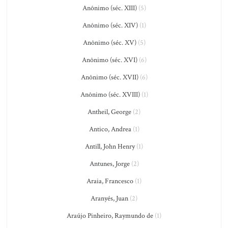
Anônimo (séc. XIII)
(5)
Anônimo (séc. XIV)
(1)
Anônimo (séc. XV)
(5)
Anônimo (séc. XVI)
(6)
Anônimo (séc. XVII)
(6)
Anônimo (séc. XVIII)
(1)
Antheil, George
(2)
Antico, Andrea
(1)
Antill, John Henry
(1)
Antunes, Jorge
(2)
Araia, Francesco
(1)
Aranyés, Juan
(2)
Araújo Pinheiro, Raymundo de
(1)