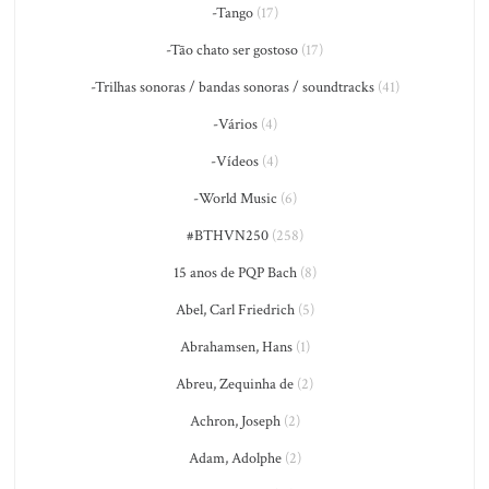
-Tango
(17)
-Tão chato ser gostoso
(17)
-Trilhas sonoras / bandas sonoras / soundtracks
(41)
-Vários
(4)
-Vídeos
(4)
-World Music
(6)
#BTHVN250
(258)
15 anos de PQP Bach
(8)
Abel, Carl Friedrich
(5)
Abrahamsen, Hans
(1)
Abreu, Zequinha de
(2)
Achron, Joseph
(2)
Adam, Adolphe
(2)