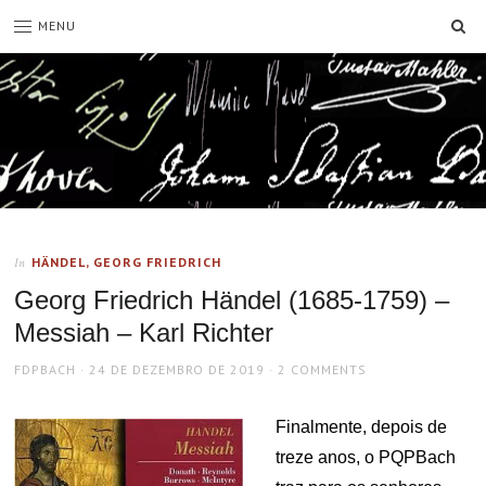
SE
MENU
HÄNDEL, GEORG FRIEDRICH
In
Georg Friedrich Händel (1685-1759) –
Messiah – Karl Richter
AUTHOR
POSTED
FDPBACH
24 DE DEZEMBRO DE 2019
2 COMMENTS
ON
Finalmente, depois de
treze anos, o PQPBach