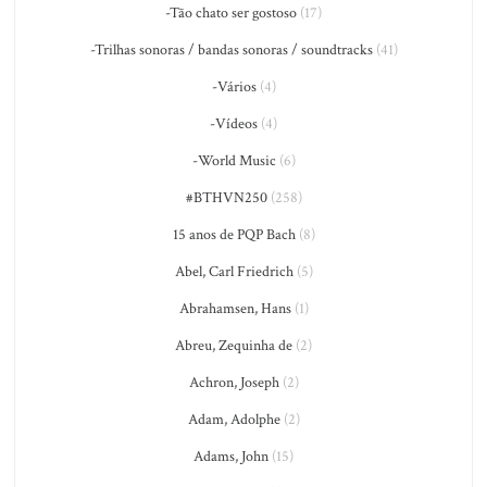
-Tão chato ser gostoso
(17)
-Trilhas sonoras / bandas sonoras / soundtracks
(41)
-Vários
(4)
-Vídeos
(4)
-World Music
(6)
#BTHVN250
(258)
15 anos de PQP Bach
(8)
Abel, Carl Friedrich
(5)
Abrahamsen, Hans
(1)
Abreu, Zequinha de
(2)
Achron, Joseph
(2)
Adam, Adolphe
(2)
Adams, John
(15)