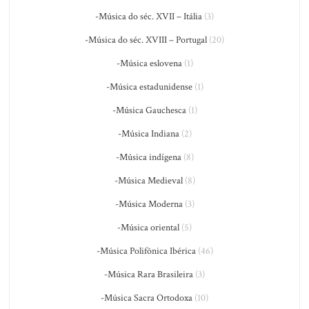
-Música do séc. XVII – Itália
(3)
-Música do séc. XVIII – Portugal
(20)
-Música eslovena
(1)
-Música estadunidense
(1)
-Música Gauchesca
(1)
-Música Indiana
(2)
-Música indígena
(8)
-Música Medieval
(8)
-Música Moderna
(3)
-Música oriental
(5)
-Música Polifônica Ibérica
(46)
-Música Rara Brasileira
(3)
-Música Sacra Ortodoxa
(10)