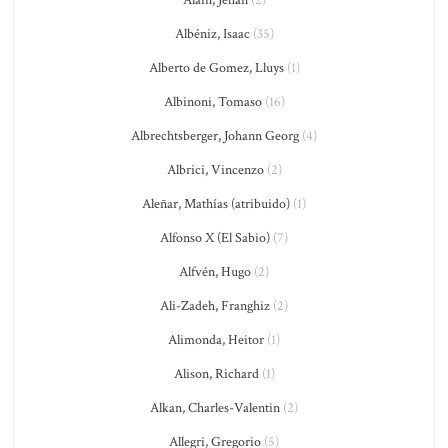
Alain, Jehan
(2)
Albéniz, Isaac
(35)
Alberto de Gomez, Lluys
(1)
Albinoni, Tomaso
(16)
Albrechtsberger, Johann Georg
(4)
Albrici, Vincenzo
(2)
Aleñar, Mathías (atribuido)
(1)
Alfonso X (El Sabio)
(7)
Alfvén, Hugo
(2)
Ali-Zadeh, Franghiz
(2)
Alimonda, Heitor
(1)
Alison, Richard
(1)
Alkan, Charles-Valentin
(2)
Allegri, Gregorio
(5)