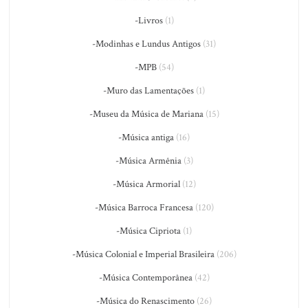
-Livros
(1)
-Modinhas e Lundus Antigos
(31)
-MPB
(54)
-Muro das Lamentações
(1)
-Museu da Música de Mariana
(15)
-Música antiga
(16)
-Música Armênia
(3)
-Música Armorial
(12)
-Música Barroca Francesa
(120)
-Música Cipriota
(1)
-Música Colonial e Imperial Brasileira
(206)
-Música Contemporânea
(42)
-Música do Renascimento
(26)