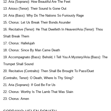
12. Aria (Soprano): How Beautiful Are The Feet
13. Arioso (Tenor): Their Sound Is Gone Out
14. Aria (Bass): Why Do The Nations So Furiously Rage
15. Chorus: Let Us Break Their Bonds Asunder
16. Recitative (Tenor): He That Dwelleth In Heaven/Aria (Tenor): Thou
Shalt Break Them
17. Chorus: Hallelujah
18. Chorus: Since By Man Came Death
19. Accompagnato (Bass): Behold, I Tell You A Mystery/Aria (Bass): The
Trumpet Shall Sound
20. Recitative (Contralto): Then Shall Be Brought To Pass/Duet
(Contralto, Tenor): O Death, Where Is Thy Sting?
21. Aria (Soprano): If God Be For Us
22. Chorus: Worthy Is The Lamb That Was Slain
23. Chorus: Amen