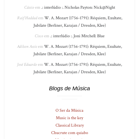
Cássio
em
.: interlúdio :. Nicholas Payton: Nick@Night
Raif Haddad
em
W. A. Mozart (1756-1791): Réquiem, Exultate,
Jubilate (Berliner, Karajan / Dresden, Klee)
Cisco
em
.: interlúdio :. Joni Mitchell: Blue
Adilson Assis
em
W. A. Mozart (1756-1791): Réquiem, Exultate,
Jubilate (Berliner, Karajan / Dresden, Klee)
José Eduardo
em
W. A. Mozart (1756-1791): Réquiem, Exultate,
Jubilate (Berliner, Karajan / Dresden, Klee)
Blogs de Música
O Ser da Música
Music is the key
Classical Library
Chucrute com quiabo