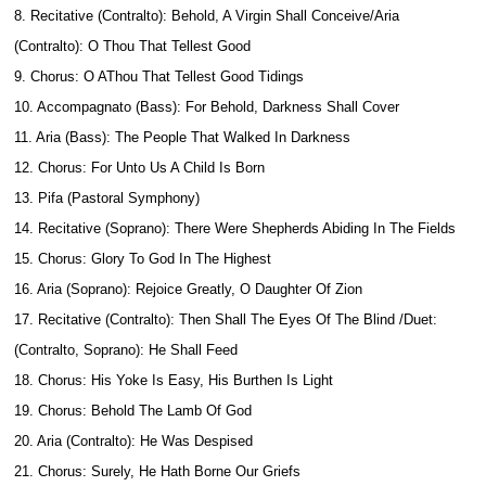
8. Recitative (Contralto): Behold, A Virgin Shall Conceive/Aria
(Contralto): O Thou That Tellest Good
9. Chorus: O AThou That Tellest Good Tidings
10. Accompagnato (Bass): For Behold, Darkness Shall Cover
11. Aria (Bass): The People That Walked In Darkness
12. Chorus: For Unto Us A Child Is Born
13. Pifa (Pastoral Symphony)
14. Recitative (Soprano): There Were Shepherds Abiding In The Fields
15. Chorus: Glory To God In The Highest
16. Aria (Soprano): Rejoice Greatly, O Daughter Of Zion
17. Recitative (Contralto): Then Shall The Eyes Of The Blind /Duet:
(Contralto, Soprano): He Shall Feed
18. Chorus: His Yoke Is Easy, His Burthen Is Light
19. Chorus: Behold The Lamb Of God
20. Aria (Contralto): He Was Despised
21. Chorus: Surely, He Hath Borne Our Griefs