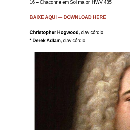
16 – Chaconne em Sol maior, HWV 435
BAIXE AQUI — DOWNLOAD HERE
Christopher Hogwood
, clavicórdio
* Derek Adlam
, clavicórdio