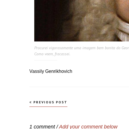
Procurei vigorosamente uma imagem bem bonita do Georg 
Como veem, fracassei.
Vassily Genrikhovich
Navegação
PREVIOUS POST
de
Post
1 comment /
Add your comment below