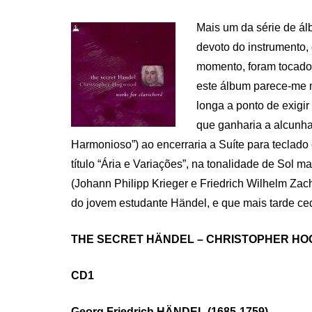
ON
Mais um da série de ál
devoto do instrumento,
momento, foram tocados
este álbum parece-me 
longa a ponto de exigir
que ganharia a alcunha
Harmonioso”) ao encerraria a Suíte para teclado
título “Ária e Variações”, na tonalidade de Sol
(Johann Philipp Krieger e Friedrich Wilhelm Zac
do jovem estudante Händel, e que mais tarde ced
THE SECRET HÄNDEL – CHRISTOPHER H
CD1
Georg Friedrich HÄNDEL (1685-1759)