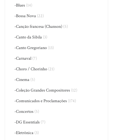
-Blues
(14)
-Bossa Nova
(22)
-Canção francesa (Chanson)
(5)
-Canto da Sibila
(3)
-Canto Gregoriano
(13)
-Carnaval
(7)
-Choro / Chorinho
(21)
-Cinema
(5)
-Coleção Grandes Compositores
(12)
-Comunicados e Proclamações
(174)
-Concertos
(5)
-DG Essentials
(7)
-Eletrônica
(3)