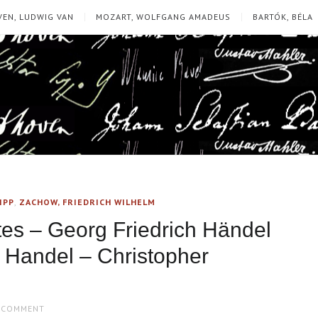
EN, LUDWIG VAN
MOZART, WOLFGANG AMADEUS
BARTÓK, BÉLA
IPP
,
ZACHOW, FRIEDRICH WILHELM
tes – Georg Friedrich Händel
 Handel – Christopher
 COMMENT