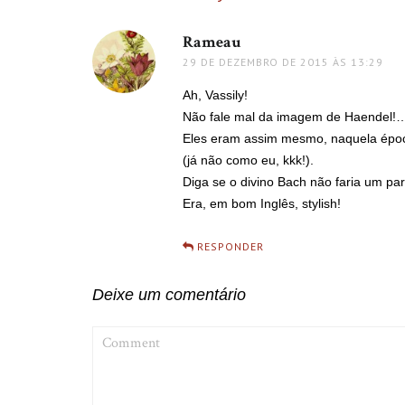
Rameau
disse:
29 DE DEZEMBRO DE 2015 ÀS 13:29
Ah, Vassily!
Não fale mal da imagem de Haendel!
Eles eram assim mesmo, naquela époc
(já não como eu, kkk!).
Diga se o divino Bach não faria um pa
Era, em bom Inglês, stylish!
RESPONDER
Deixe um comentário
COMMENT