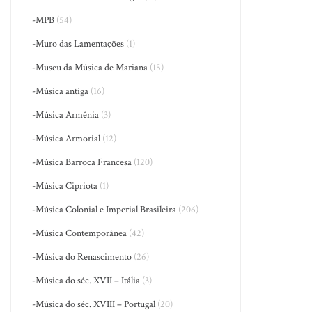
-MPB
(54)
-Muro das Lamentações
(1)
-Museu da Música de Mariana
(15)
-Música antiga
(16)
-Música Armênia
(3)
-Música Armorial
(12)
-Música Barroca Francesa
(120)
-Música Cipriota
(1)
-Música Colonial e Imperial Brasileira
(206)
-Música Contemporânea
(42)
-Música do Renascimento
(26)
-Música do séc. XVII – Itália
(3)
-Música do séc. XVIII – Portugal
(20)