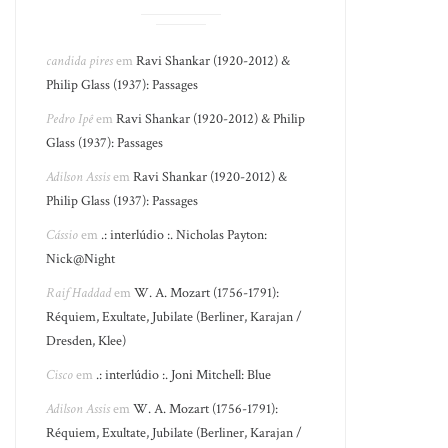
candida pires
em
Ravi Shankar (1920-2012) &
Philip Glass (1937): Passages
Pedro Ipê
em
Ravi Shankar (1920-2012) & Philip
Glass (1937): Passages
Adilson Assis
em
Ravi Shankar (1920-2012) &
Philip Glass (1937): Passages
Cássio
em
.: interlúdio :. Nicholas Payton:
Nick@Night
Raif Haddad
em
W. A. Mozart (1756-1791):
Réquiem, Exultate, Jubilate (Berliner, Karajan /
Dresden, Klee)
Cisco
em
.: interlúdio :. Joni Mitchell: Blue
Adilson Assis
em
W. A. Mozart (1756-1791):
Réquiem, Exultate, Jubilate (Berliner, Karajan /