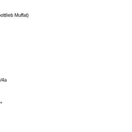
ttlieb Muffat)
/4a
*