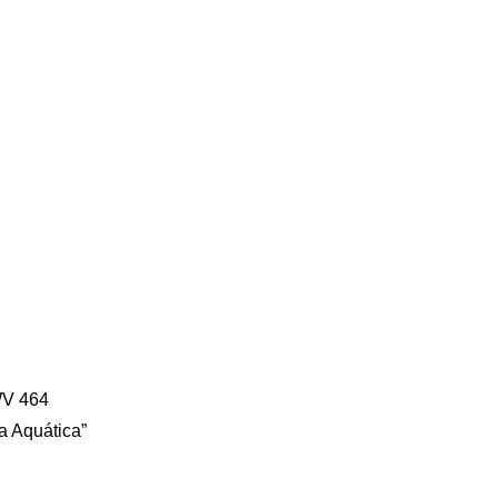
WV 464
a Aquática”