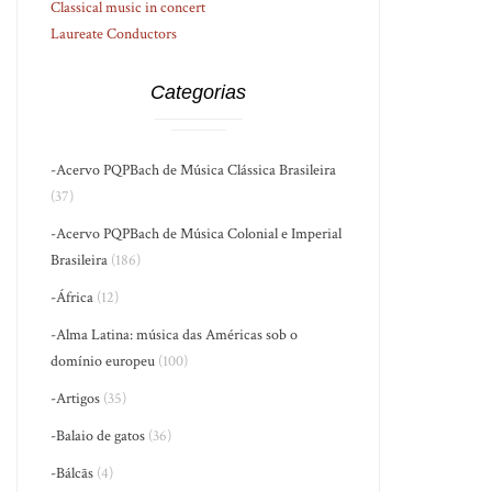
Classical music in concert
Laureate Conductors
Categorias
-Acervo PQPBach de Música Clássica Brasileira
(37)
-Acervo PQPBach de Música Colonial e Imperial
Brasileira
(186)
-África
(12)
-Alma Latina: música das Américas sob o
domínio europeu
(100)
-Artigos
(35)
-Balaio de gatos
(36)
-Bálcãs
(4)