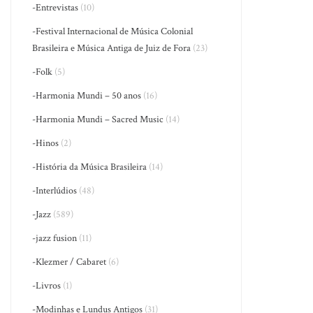
-Entrevistas
(10)
-Festival Internacional de Música Colonial
Brasileira e Música Antiga de Juiz de Fora
(23)
-Folk
(5)
-Harmonia Mundi – 50 anos
(16)
-Harmonia Mundi – Sacred Music
(14)
-Hinos
(2)
-História da Música Brasileira
(14)
-Interlúdios
(48)
-Jazz
(589)
-jazz fusion
(11)
-Klezmer / Cabaret
(6)
-Livros
(1)
-Modinhas e Lundus Antigos
(31)