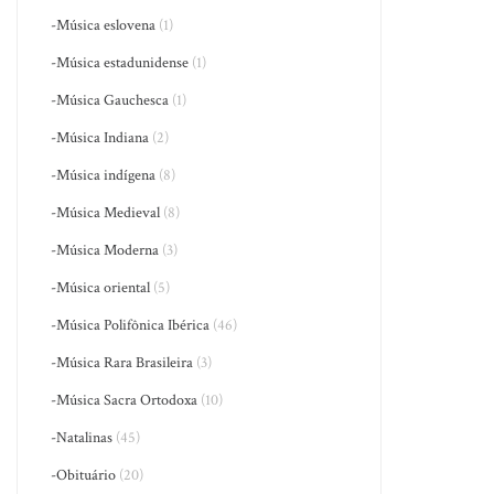
-Música eslovena
(1)
-Música estadunidense
(1)
-Música Gauchesca
(1)
-Música Indiana
(2)
-Música indígena
(8)
-Música Medieval
(8)
-Música Moderna
(3)
-Música oriental
(5)
-Música Polifônica Ibérica
(46)
-Música Rara Brasileira
(3)
-Música Sacra Ortodoxa
(10)
-Natalinas
(45)
-Obituário
(20)