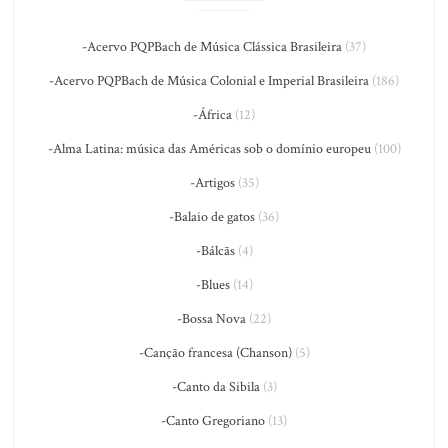
-Acervo PQPBach de Música Clássica Brasileira
(37)
-Acervo PQPBach de Música Colonial e Imperial Brasileira
(186)
-África
(12)
-Alma Latina: música das Américas sob o domínio europeu
(100)
-Artigos
(35)
-Balaio de gatos
(36)
-Bálcãs
(4)
-Blues
(14)
-Bossa Nova
(22)
-Canção francesa (Chanson)
(5)
-Canto da Sibila
(3)
-Canto Gregoriano
(13)