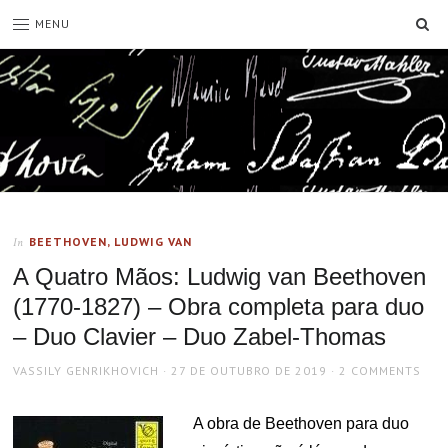
SE
MENU
BEETHOVEN, LUDWIG VAN
In
A Quatro Mãos: Ludwig van Beethoven
(1770-1827) – Obra completa para duo
– Duo Clavier – Duo Zabel-Thomas
AUTHOR
POSTED
VASSILY GENRIKHOVICH
27 DE OUTUBRO DE 2019
2 COMMENTS
ON
A obra de Beethoven para duo