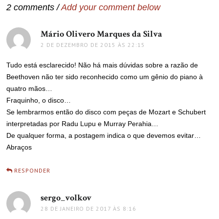
2 comments /
Add your comment below
Mário Olivero Marques da Silva
disse:
2 DE DEZEMBRO DE 2015 ÀS 22:15
Tudo está esclarecido! Não há mais dúvidas sobre a razão de
Beethoven não ter sido reconhecido como um gênio do piano à
quatro mãos…
Fraquinho, o disco…
Se lembrarmos então do disco com peças de Mozart e Schubert
interpretadas por Radu Lupu e Murray Perahia…
De qualquer forma, a postagem indica o que devemos evitar…
Abraços
RESPONDER
sergo_volkov
disse:
28 DE JANEIRO DE 2017 ÀS 8:16