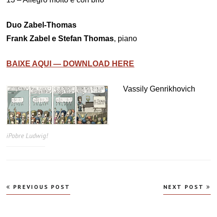
Duo Zabel-Thomas
Frank Zabel e Stefan Thomas
, piano
BAIXE AQUI — DOWNLOAD HERE
Vassily Genrikhovich
iPobre Ludwig!
Navegação
PREVIOUS POST
NEXT POST
de
Post