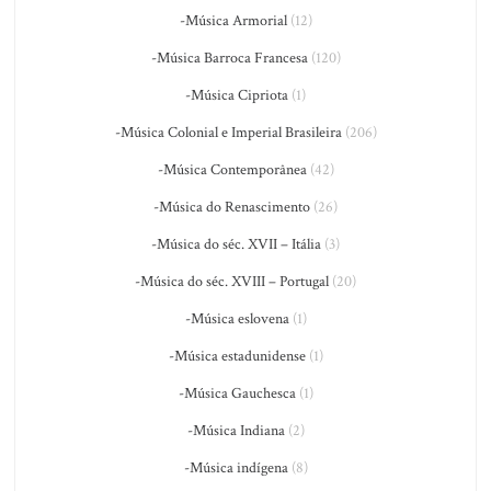
-Música Armorial
(12)
-Música Barroca Francesa
(120)
-Música Cipriota
(1)
-Música Colonial e Imperial Brasileira
(206)
-Música Contemporânea
(42)
-Música do Renascimento
(26)
-Música do séc. XVII – Itália
(3)
-Música do séc. XVIII – Portugal
(20)
-Música eslovena
(1)
-Música estadunidense
(1)
-Música Gauchesca
(1)
-Música Indiana
(2)
-Música indígena
(8)