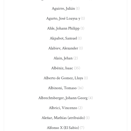
Aguirre, Julián
(1)
Agurto, José Loaysa y
(1)
Ahle, Johann Philipp
(1)
Akpabot, Samuel
(1)
Alabiev, Alexander
(1)
Alain, Jehan
(2)
Albéniz, Isaac
(35)
Alberto de Gomez, Lluys
(1)
Albinoni, Tomaso
(16)
Albrechtsberger, Johann Georg
(4)
Albrici, Vincenzo
(2)
Aleñar, Mathías (atribuido)
(1)
Alfonso X (El Sabio)
(7)