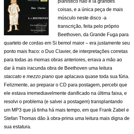
pianístico não é lá grandes
coisas, e a única peça de mais
músculo neste disco -a
transcrição, feita pelo próprio
Beethoven, da Grande Fuga para
quarteto de cordas em Si bemol maior – era justamente seu
ponto mais fraco: o Duo Clavier, de interpretações corretas
para todas as mornas obras anteriores, errava a mão ao
dar à mais iracunda obra de Beethoven uma leitura
staccato
e
mezzo piano
que aplacava quase toda sua fúria.
Felizmente, ao preparar o CD para postagem, percebi que
ele estava irremediavelmente danificado na última faixa, e
resolvi o problema (e salvei a postagem) transplantando
um MP3 que já tinha há mais tempo, em que Frank Zabel e
Stefan Thomas dão à obra-prima uma leitura mais digna de
sua estatura.