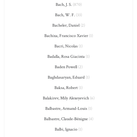
Bach, J. S.
(870)
Bach, W. F.
(33)
Bacheler, Daniel
(2)
Bachixa, Francisco Xavier
(1)
Bacri, Nicolas
(1)
Badalla, Rosa Giacinta
(1)
Baden Powell
(2)
Baghdasaryan, Eduard
(1)
Baksa, Robert
(1)
Balakirev, Mily Alexeyevich
(6)
Balbastre, Armand-Louis
(1)
Balbastre, Claude-Bénigne
(4)
Balbi, Ignacio
(1)