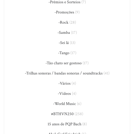
-Prêmios e Sorteios
(7)
-Promoções
(9)
-Rock
(28)
-Samba
(17)
-Sei lá
(13)
-Tango
(17)
-Tão chato ser gostoso
(17)
-Trilhas sonoras / bandas sonoras / soundtracks
(41)
-Vários
(4)
-Vídeos
(4)
-World Music
(6)
#BTHVN250
(258)
15 anos de PQP Bach
(8)