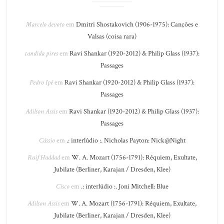
Marcelo devoto
em
Dmitri Shostakovich (1906-1975): Canções e
Valsas (coisa rara)
candida pires
em
Ravi Shankar (1920-2012) & Philip Glass (1937):
Passages
Pedro Ipê
em
Ravi Shankar (1920-2012) & Philip Glass (1937):
Passages
Adilson Assis
em
Ravi Shankar (1920-2012) & Philip Glass (1937):
Passages
Cássio
em
.: interlúdio :. Nicholas Payton: Nick@Night
Raif Haddad
em
W. A. Mozart (1756-1791): Réquiem, Exultate,
Jubilate (Berliner, Karajan / Dresden, Klee)
Cisco
em
.: interlúdio :. Joni Mitchell: Blue
Adilson Assis
em
W. A. Mozart (1756-1791): Réquiem, Exultate,
Jubilate (Berliner, Karajan / Dresden, Klee)