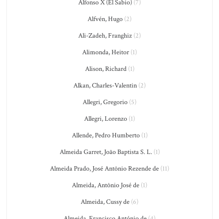
Alfonso X (El Sabio)
(7)
Alfvén, Hugo
(2)
Ali-Zadeh, Franghiz
(2)
Alimonda, Heitor
(1)
Alison, Richard
(1)
Alkan, Charles-Valentin
(2)
Allegri, Gregorio
(5)
Allegri, Lorenzo
(1)
Allende, Pedro Humberto
(1)
Almeida Garret, João Baptista S. L.
(1)
Almeida Prado, José Antônio Rezende de
(11)
Almeida, Antônio José de
(1)
Almeida, Cussy de
(6)
Almeida, Francisco António de
(4)