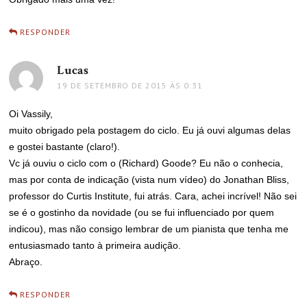
RESPONDER
Lucas
disse:
19 DE SETEMBRO DE 2015 ÀS 0:31
Oi Vassily,
muito obrigado pela postagem do ciclo. Eu já ouvi algumas delas
e gostei bastante (claro!).
Vc já ouviu o ciclo com o (Richard) Goode? Eu não o conhecia,
mas por conta de indicação (vista num vídeo) do Jonathan Bliss,
professor do Curtis Institute, fui atrás. Cara, achei incrível! Não sei
se é o gostinho da novidade (ou se fui influenciado por quem
indicou), mas não consigo lembrar de um pianista que tenha me
entusiasmado tanto à primeira audição.
Abraço.
RESPONDER