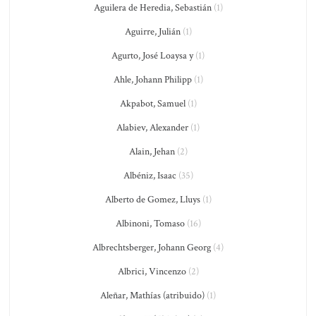
Aguilera de Heredia, Sebastián
(1)
Aguirre, Julián
(1)
Agurto, José Loaysa y
(1)
Ahle, Johann Philipp
(1)
Akpabot, Samuel
(1)
Alabiev, Alexander
(1)
Alain, Jehan
(2)
Albéniz, Isaac
(35)
Alberto de Gomez, Lluys
(1)
Albinoni, Tomaso
(16)
Albrechtsberger, Johann Georg
(4)
Albrici, Vincenzo
(2)
Aleñar, Mathías (atribuido)
(1)