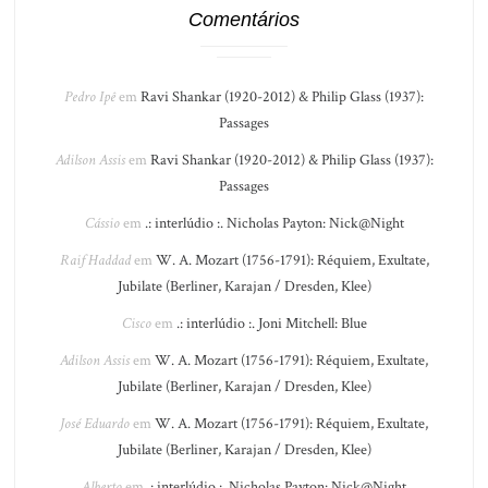
Comentários
Pedro Ipê
em
Ravi Shankar (1920-2012) & Philip Glass (1937):
Passages
Adilson Assis
em
Ravi Shankar (1920-2012) & Philip Glass (1937):
Passages
Cássio
em
.: interlúdio :. Nicholas Payton: Nick@Night
Raif Haddad
em
W. A. Mozart (1756-1791): Réquiem, Exultate,
Jubilate (Berliner, Karajan / Dresden, Klee)
Cisco
em
.: interlúdio :. Joni Mitchell: Blue
Adilson Assis
em
W. A. Mozart (1756-1791): Réquiem, Exultate,
Jubilate (Berliner, Karajan / Dresden, Klee)
José Eduardo
em
W. A. Mozart (1756-1791): Réquiem, Exultate,
Jubilate (Berliner, Karajan / Dresden, Klee)
Alberto
em
.: interlúdio :. Nicholas Payton: Nick@Night