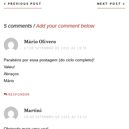
Navegação
PREVIOUS POST
NEXT POST
de
Post
5 comments /
Add your comment below
Mário Olivero
disse:
17 DE SETEMBRO DE 2015 ÀS 19:35
Parabéns por essa postagem (do ciclo completo)!
Valeu!
Abraços
Mário
RESPONDER
Martini
disse:
18 DE SETEMBRO DE 2015 ÀS 11:25
Obrigado mais uma vez!