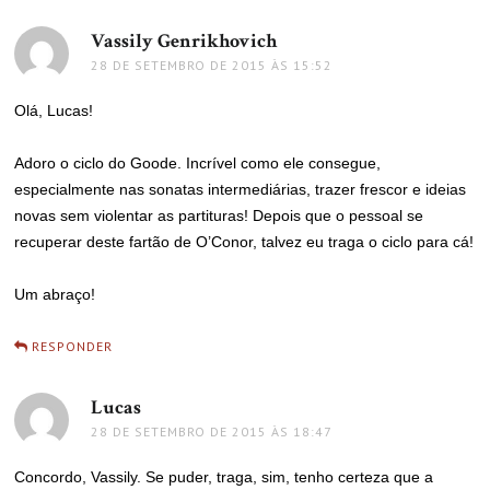
Vassily Genrikhovich
disse:
28 DE SETEMBRO DE 2015 ÀS 15:52
Olá, Lucas!
Adoro o ciclo do Goode. Incrível como ele consegue,
especialmente nas sonatas intermediárias, trazer frescor e ideias
novas sem violentar as partituras! Depois que o pessoal se
recuperar deste fartão de O’Conor, talvez eu traga o ciclo para cá!
Um abraço!
RESPONDER
Lucas
disse:
28 DE SETEMBRO DE 2015 ÀS 18:47
Concordo, Vassily. Se puder, traga, sim, tenho certeza que a