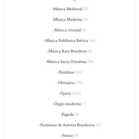
-Música Medieval
(8)
-Música Moderna
(3)
-Música oriental
(5)
-Música Polifônica Ibérica
(46)
-Música Rara Brasileira
(3)
-Música Sacra Ortodoxa
(10)
-Natalinas
(45)
-Obituário
(20)
-Ópera
(248)
-Órgão moderno
(7)
-Pagode
(1)
-Partituras de Autores Brasileiros
(6)
-Poesia
(9)