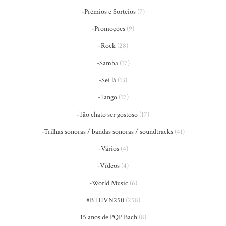
-Prêmios e Sorteios
(7)
-Promoções
(9)
-Rock
(28)
-Samba
(17)
-Sei lá
(13)
-Tango
(17)
-Tão chato ser gostoso
(17)
-Trilhas sonoras / bandas sonoras / soundtracks
(41)
-Vários
(4)
-Vídeos
(4)
-World Music
(6)
#BTHVN250
(258)
15 anos de PQP Bach
(8)