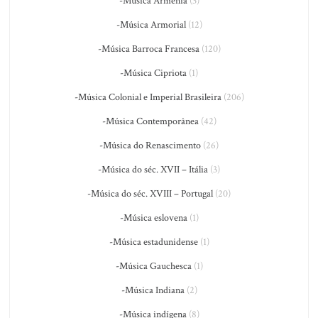
-Música Armênia
(3)
-Música Armorial
(12)
-Música Barroca Francesa
(120)
-Música Cipriota
(1)
-Música Colonial e Imperial Brasileira
(206)
-Música Contemporânea
(42)
-Música do Renascimento
(26)
-Música do séc. XVII – Itália
(3)
-Música do séc. XVIII – Portugal
(20)
-Música eslovena
(1)
-Música estadunidense
(1)
-Música Gauchesca
(1)
-Música Indiana
(2)
-Música indígena
(8)