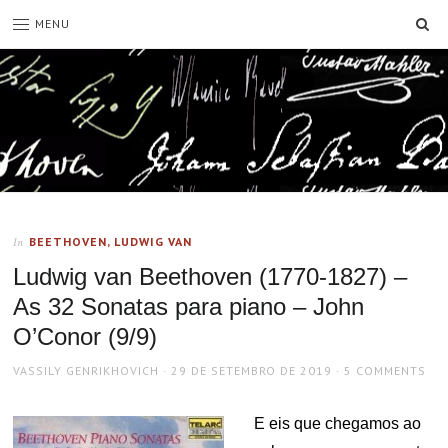
SE
MENU
BEETHOVEN, LUDWIG VAN
In
Ludwig van Beethoven (1770-1827) –
As 32 Sonatas para piano – John
O’Conor (9/9)
AUTHOR
POSTED
VASSILY GENRIKHOVICH
29 DE SETEMBRO DE 2019
5 COMMENTS
ON
E eis que chegamos ao