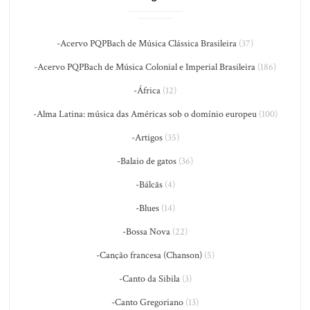
-Acervo PQPBach de Música Clássica Brasileira
(37)
-Acervo PQPBach de Música Colonial e Imperial Brasileira
(186)
-África
(12)
-Alma Latina: música das Américas sob o domínio europeu
(100)
-Artigos
(35)
-Balaio de gatos
(36)
-Bálcãs
(4)
-Blues
(14)
-Bossa Nova
(22)
-Canção francesa (Chanson)
(5)
-Canto da Sibila
(3)
-Canto Gregoriano
(13)