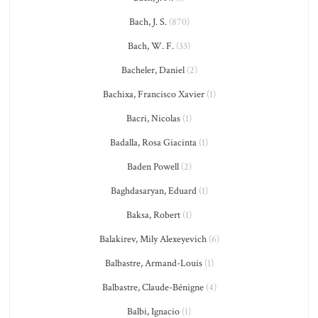
Bach, J. S.
(870)
Bach, W. F.
(33)
Bacheler, Daniel
(2)
Bachixa, Francisco Xavier
(1)
Bacri, Nicolas
(1)
Badalla, Rosa Giacinta
(1)
Baden Powell
(2)
Baghdasaryan, Eduard
(1)
Baksa, Robert
(1)
Balakirev, Mily Alexeyevich
(6)
Balbastre, Armand-Louis
(1)
Balbastre, Claude-Bénigne
(4)
Balbi, Ignacio
(1)